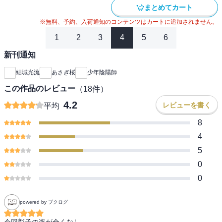
まとめてカート
※無料、予約、入荷通知のコンテンツはカートに追加されません。
1
2
3
4
5
6
新刊通知
結城光流
あさぎ桜
少年陰陽師
この作品のレビュー
（
18
件）
4.2
レビューを書く
平均
8
4
5
0
0
powered by ブクログ
今回彰子の姿が全くなし。
