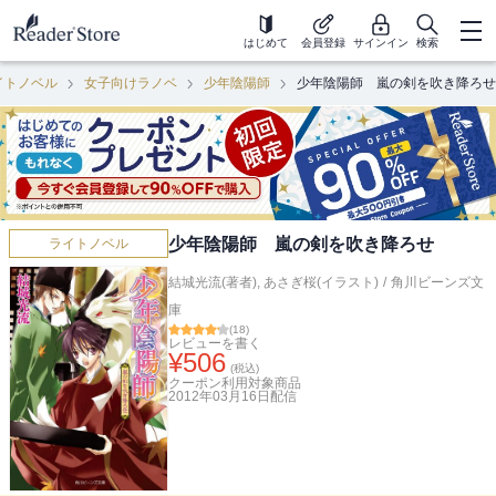
はじめて
会員登録
サインイン
検索
イトノベル
女子向けラノベ
少年陰陽師
少年陰陽師 嵐の剣を吹き降ろせ
少年陰陽師 嵐の剣を吹き降ろせ
ライトノベル
結城光流(著者)
,
あさぎ桜(イラスト)
/
角川ビーンズ文
庫
(
18
)
レビューを書く
¥
506
(税込)
クーポン利用対象商品
2012年03月16日
配信