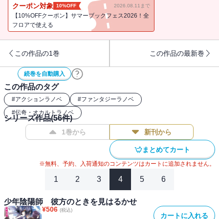
だった!! 昌浩ともっくんは、子天狗を捜し出そうとするけれど
クーポン対象
10%OFF
2026.08.11まで
──!? 新章〈颯峰編〉、開幕!!
【10%OFFクーポン】サマーブックフェス2026！全
フロアで使える
この作品の1巻
この作品の最新巻
続巻を自動購入
この作品のタグ
#
アクションラノベ
#
ファンタジーラノベ
#
伝奇・オカルトラノベ
シリーズ作品(
56
件)
1巻から
新刊から
まとめてカート
※無料、予約、入荷通知のコンテンツはカートに追加されません。
1
2
3
4
5
6
少年陰陽師 彼方のときを見はるかせ
¥
506
(税込)
カートに入れる