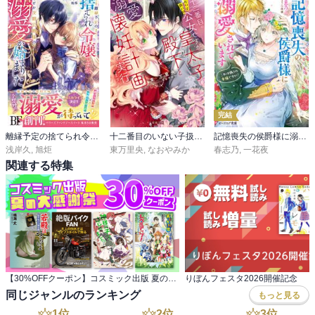
完結
離縁予定の捨てられ令嬢ですが、なぜか次期公爵様の溺愛が始まりました【電子限定SS付き】
十二番目のいない子扱いの公女ですが、皇太子殿下と溺愛懐妊計画を実行します！
記憶喪失の侯爵様に溺愛されています
浅岸久
,
旭炬
東万里央
,
なおやみか
春志乃
,
一花夜
関連する特集
【30%OFFクーポン】コスミック出版 夏の大感謝祭
りぼんフェスタ2026開催記念
同じジャンルのランキング
もっと見る
1
位
2
位
3
位