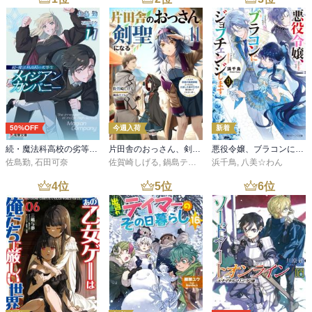
50%OFF
今週入荷
新着
続・魔法科高校の劣等生 メイジアン・カンパニー(11)
片田舎のおっさん、剣聖になる 11 ～ただの田舎の剣術師範だったのに、大成した弟子たちが俺を放ってくれない件～
悪役令嬢、ブラコンにジョブチェンジします９【電子特典付き】
佐島勤
,
石田可奈
佐賀崎しげる
,
鍋島テツヒロ
浜千鳥
,
八美☆わん
4
位
5
位
6
位