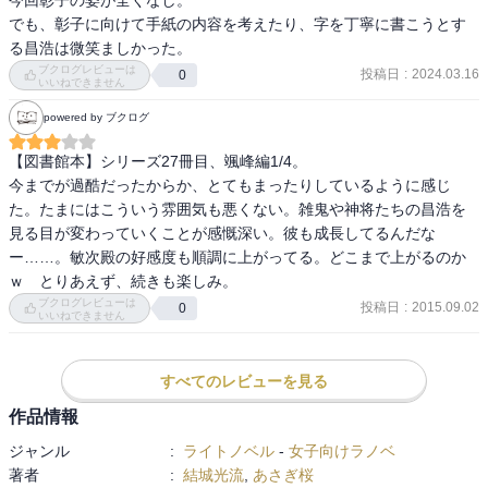
でも、彰子に向けて手紙の内容を考えたり、字を丁寧に書こうとす
る昌浩は微笑ましかった。
ブクログレビューは
投稿日
:
2024.03.16
0
いいねできません
powered by ブクログ
【図書館本】シリーズ27冊目、颯峰編1/4。

今までが過酷だったからか、とてもまったりしているように感じ
た。たまにはこういう雰囲気も悪くない。雑鬼や神将たちの昌浩を
見る目が変わっていくことが感慨深い。彼も成長してるんだな
ー……。敏次殿の好感度も順調に上がってる。どこまで上がるのか
ｗ　とりあえず、続きも楽しみ。
ブクログレビューは
投稿日
:
2015.09.02
0
いいねできません
すべてのレビューを見る
作品情報
ジャンル
:
ライトノベル
-
女子向けラノベ
著者
:
結城光流
,
あさぎ桜