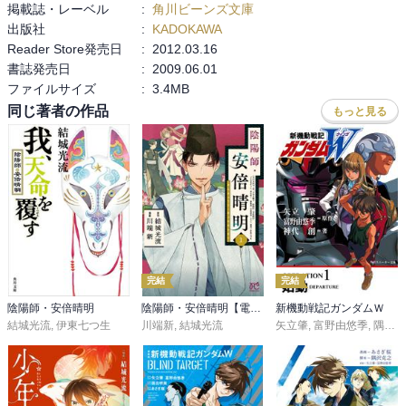
掲載誌・レーベル
:
角川ビーンズ文庫
出版社
:
KADOKAWA
Reader Store発売日
:
2012.03.16
書誌発売日
:
2009.06.01
ファイルサイズ
:
3.4MB
同じ著者の作品
もっと見る
完結
完結
陰陽師・安倍晴明
陰陽師・安倍晴明【電子単行本】
新機動戦記ガンダムＷ
結城光流
,
伊東七つ生
川端新
,
結城光流
矢立肇
,
富野由悠季
,
隅沢克之