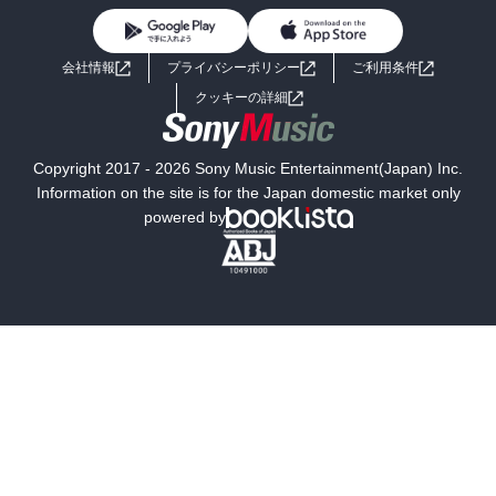
BL・TL
ライトノベル
男子向けラノベ
よくあるご質問
お問い合わせ
会社情報
プライバシーポリシー
ご利用条件
女子向けラノベ
小説
利用規約
クッキーの詳細
国内小説
海外小説
Copyright 2017 - 2026 Sony Music Entertainment(Japan) Inc.
ミステリー
SF
Information on the site is for the Japan domestic market only
powered by
歴史・時代小説
文学
雑誌
グラビア写真集
ボーイズラブ
ティーンズラブ
人文・思想・歴史
社会・政治・法律
ビジネス・経済
サイエンス・テクノロジー