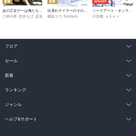
新着
新着
30%OFF
あの乙女ゲーは俺たちに厳しい世界です 6
出遅れテイマーのその日暮らし 16
ソードアート・オンライン29 ユナイタル・リングVIII
三嶋与夢
,
悠井もげ
,
孟達
棚架ユウ
,
Nardack
川原礫
,
ａｂｅｃ
フロア
総合
コミック
セール
ラノベ
小説
総合
コミック
新着
雑誌・グラビア
ビジネス・実用
ラノベ
小説
総合
コミック
ランキング
BL・TL
雑誌・グラビア
ビジネス・実用
ラノベ
小説
総合
コミック
ジャンル
BL・TL
雑誌・グラビア
ビジネス・実用
ラノベ
小説
コミック
男性コミック
ヘルプ&サポート
BL・TL
雑誌・グラビア
ビジネス・実用
女性コミック
コミック誌
初めての方へ
ヘルプ