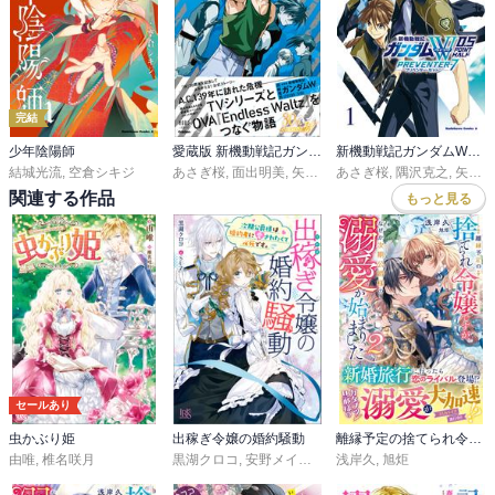
完結
少年陰陽師
愛蔵版 新機動戦記ガンダムW BLIND TARGET
新機動戦記ガンダムW 0．5 PREVENTER-7
結城光流
,
空倉シキジ
あさぎ桜
,
面出明美
,
矢立肇
,
あさぎ桜
富野由悠季
,
隅沢克之
,
矢立肇・富野由悠季
関連する作品
もっと見る
セールあり
虫かぶり姫
出稼ぎ令嬢の婚約騒動
離縁予定の捨てられ令嬢ですが、なぜか次期公爵様の溺愛が始まりました２【電子限定SS付き】
由唯
,
椎名咲月
黒湖クロコ
,
安野メイジ（SUZ）
浅岸久
,
旭炬