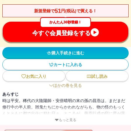
51
新規登録で
円(税込)で買える！
かんたん30秒登録！
今すぐ会員登録をする
購入手続きに進む
カートに入れる
お気に入り
試し読み
ほかの巻を見る
あらすじ
時は平安。稀代の大陰陽師・安倍晴明の末の孫の昌浩は、まだまだ
修行中の半人前。雑鬼たちにからかわれながらも、物の怪のもっく
んとともに都で出仕に励む日々。ところが、藤原行成の邸に星が落
ちた日から、都では嵐のような風が吹き荒れはじめる。その風は、
もっと見る
いなくなった総領の子供を捜している天狗たちが起こしているもの