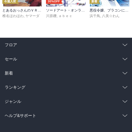
今週入荷
30%OFF
新着
とあるおっさんのＶＲＭＭＯ活動記34
ソードアート・オンライン29 ユナイタル・リングVIII
悪役令嬢、ブラコンにジョブチェンジします９【電子特典付き】
椎名ほわほわ
,
ヤマーダ
川原礫
,
ａｂｅｃ
浜千鳥
,
八美☆わん
フロア
総合
コミック
セール
ラノベ
小説
総合
コミック
新着
雑誌・グラビア
ビジネス・実用
ラノベ
小説
総合
コミック
ランキング
BL・TL
雑誌・グラビア
ビジネス・実用
ラノベ
小説
総合
コミック
ジャンル
BL・TL
雑誌・グラビア
ビジネス・実用
ラノベ
小説
コミック
男性コミック
ヘルプ&サポート
BL・TL
雑誌・グラビア
ビジネス・実用
女性コミック
コミック誌
初めての方へ
ヘルプ