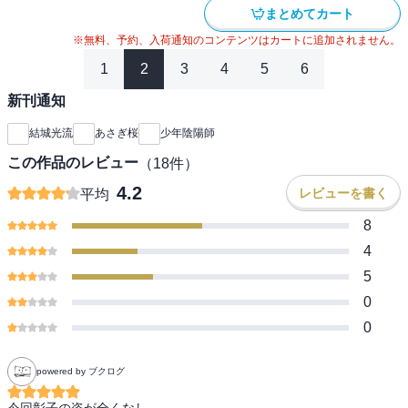
まとめてカート
※無料、予約、入荷通知のコンテンツはカートに追加されません。
1
2
3
4
5
6
新刊通知
結城光流
あさぎ桜
少年陰陽師
この作品のレビュー
（
18
件）
4.2
レビューを書く
平均
8
4
5
0
0
powered by ブクログ
今回彰子の姿が全くなし。
