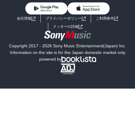
BL・TL
ライトノベル
男子向けラノベ
よくあるご質問
お問い合わせ
会社情報
プライバシーポリシー
ご利用条件
女子向けラノベ
小説
利用規約
クッキーの詳細
国内小説
海外小説
Copyright 2017 - 2026 Sony Music Entertainment(Japan) Inc.
ミステリー
SF
Information on the site is for the Japan domestic market only
powered by
歴史・時代小説
文学
雑誌
グラビア写真集
ボーイズラブ
ティーンズラブ
人文・思想・歴史
社会・政治・法律
ビジネス・経済
サイエンス・テクノロジー