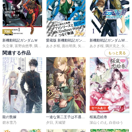
完結
新機動戦記ガンダムＷ
愛蔵版 新機動戦記ガンダムW BLIND TARGET
新機動戦記ガンダムW 0．5 PREVENTER-7
矢立肇
,
富野由悠季
,
隅沢克之
あさぎ桜
,
あさぎ桜
,
面出明美
,
矢立肇
,
あさぎ桜
富野由悠季
,
隅沢克之
,
矢立肇・富野由悠季
関連する作品
もっと見る
セールあり
龍の贄嫁
一途な第二王子は不遇の伯爵令嬢に真実の愛を囁く
桜嵐恋絵巻
碧水雪乃
夕日
,
天城望
深山くのえ
,
白谷ゆう