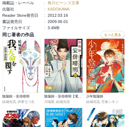
掲載誌・レーベル
:
角川ビーンズ文庫
出版社
:
KADOKAWA
Reader Store発売日
:
2012.03.16
書誌発売日
:
2009.06.01
ファイルサイズ
:
3.4MB
同じ著者の作品
もっと見る
完結
完結
陰陽師・安倍晴明
陰陽師・安倍晴明【電子単行本】
少年陰陽師
結城光流
,
伊東七つ生
川端新
,
結城光流
結城光流
,
空倉シキジ