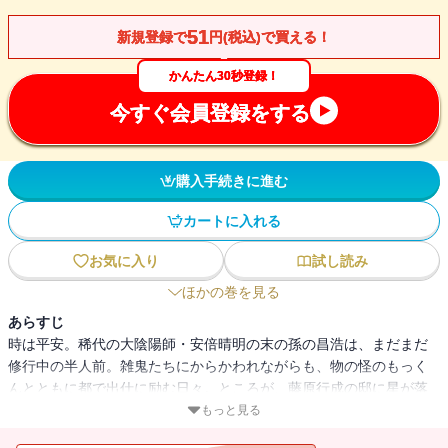
51
新規登録で
円(税込)で買える！
かんたん30秒登録！
今すぐ会員登録をする
購入手続きに進む
カートに入れる
お気に入り
試し読み
ほかの巻を見る
あらすじ
時は平安。稀代の大陰陽師・安倍晴明の末の孫の昌浩は、まだまだ
修行中の半人前。雑鬼たちにからかわれながらも、物の怪のもっく
んとともに都で出仕に励む日々。ところが、藤原行成の邸に星が落
ちた日から、都では嵐のような風が吹き荒れはじめる。その風は、
もっと見る
いなくなった総領の子供を捜している天狗たちが起こしているもの