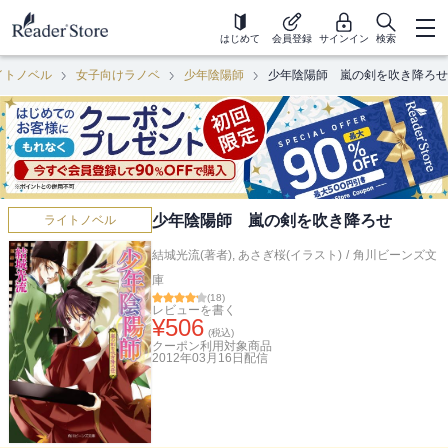
はじめて
会員登録
サインイン
検索
イトノベル
女子向けラノベ
少年陰陽師
少年陰陽師 嵐の剣を吹き降ろせ
少年陰陽師 嵐の剣を吹き降ろせ
ライトノベル
結城光流(著者)
,
あさぎ桜(イラスト)
/
角川ビーンズ文
庫
(
18
)
レビューを書く
¥
506
(税込)
クーポン利用対象商品
2012年03月16日
配信