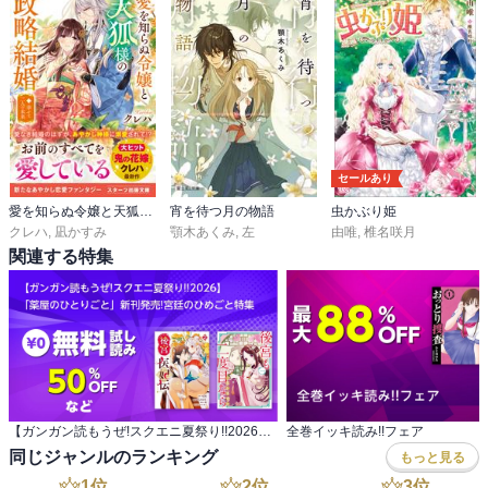
セールあり
愛を知らぬ令嬢と天狐様の政略結婚二～幸せな二人の未来～
宵を待つ月の物語
虫かぶり姫
クレハ
,
凪かすみ
顎木あくみ
,
左
由唯
,
椎名咲月
関連する特集
【ガンガン読もうぜ!スクエニ夏祭り!!2026】 「薬屋のひとりごと」新刊発売!宮廷のひめごと特集
全巻イッキ読み!!フェア
同じジャンルのランキング
もっと見る
1
位
2
位
3
位