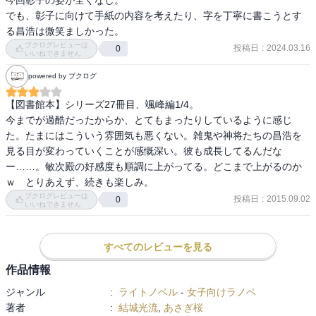
でも、彰子に向けて手紙の内容を考えたり、字を丁寧に書こうとす
る昌浩は微笑ましかった。
ブクログレビューは
投稿日
:
2024.03.16
0
いいねできません
powered by ブクログ
【図書館本】シリーズ27冊目、颯峰編1/4。

今までが過酷だったからか、とてもまったりしているように感じ
た。たまにはこういう雰囲気も悪くない。雑鬼や神将たちの昌浩を
見る目が変わっていくことが感慨深い。彼も成長してるんだな
ー……。敏次殿の好感度も順調に上がってる。どこまで上がるのか
ｗ　とりあえず、続きも楽しみ。
ブクログレビューは
投稿日
:
2015.09.02
0
いいねできません
すべてのレビューを見る
作品情報
ジャンル
:
ライトノベル
-
女子向けラノベ
著者
:
結城光流
,
あさぎ桜