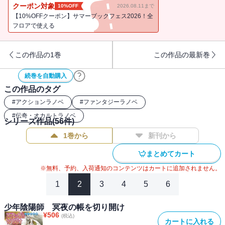
だった!! 昌浩ともっくんは、子天狗を捜し出そうとするけれど
クーポン対象
10%OFF
2026.08.11まで
──!? 新章〈颯峰編〉、開幕!!
【10%OFFクーポン】サマーブックフェス2026！全
フロアで使える
この作品の1巻
この作品の最新巻
続巻を自動購入
この作品のタグ
#
アクションラノベ
#
ファンタジーラノベ
#
伝奇・オカルトラノベ
シリーズ作品(
56
件)
1巻から
新刊から
まとめてカート
※無料、予約、入荷通知のコンテンツはカートに追加されません。
1
2
3
4
5
6
少年陰陽師 冥夜の帳を切り開け
¥
506
(税込)
カートに入れる