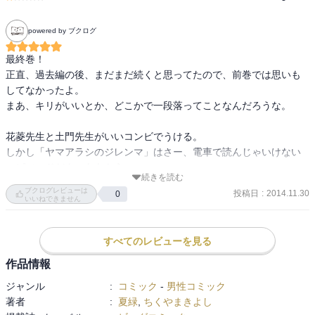
powered by ブクログ
最終巻！

正直、過去編の後、まだまだ続くと思ってたので、前巻では思いも
してなかったよ。

まあ、キリがいいとか、どこかで一段落ってことなんだろうな。

花菱先生と土門先生がいいコンビでうける。

しかし「ヤマアラシのジレンマ」はさー、電車で読んじゃいけない
エピソードだよ。ああもう。
続きを読む
ブクログレビューは
投稿日
:
2014.11.30
0
いいねできません
すべてのレビューを見る
作品情報
ジャンル
:
コミック
-
男性コミック
著者
:
夏緑
,
ちくやまきよし