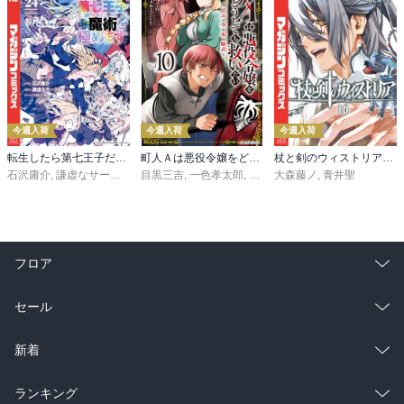
今週入荷
今週入荷
今週入荷
転生したら第七王子だったので、気ままに魔術を極めます（２４）
町人Ａは悪役令嬢をどうしても救いたい ～どぶと空と氷の姫君～１０【電子書店共通特典イラスト付】
杖と剣のウィストリア（１６）
石沢庸介
,
謙虚なサークル
,
メル。
目黒三吉
,
一色孝太郎
,
Parum
大森藤ノ
,
青井聖
フロア
総合
コミック
セール
ラノベ
小説
総合
コミック
新着
雑誌・グラビア
ビジネス・実用
ラノベ
小説
総合
コミック
ランキング