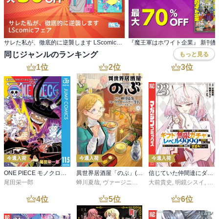
サレた私が、徹底的に逆襲します LScomicフェア
同じジャンルのランキング
もっと見る
1
位
2
位
3
位
今週入荷
今週入荷
今週入荷
ONE PIECE モノクロ版 115
異世界居酒屋「のぶ」(22)
信じていた仲間達にダンジョン奥地で殺されかけたがギフト『無限ガチャ』でレベル９９９９の仲間達を手に入れて元パーティーメンバーと世界に復讐＆『ざまぁ！』します！（２３）
尾田栄一郎
蝉川夏哉
,
ヴァージニア二等兵
大前貴史
,
転
,
明鏡シスイ
,
ｔｅ
4
位
5
位
6
位