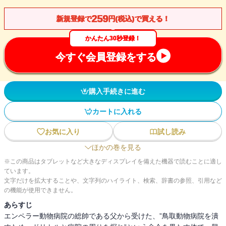
259
新規登録で
円(税込)で買える！
かんたん30秒登録！
今すぐ会員登録をする
購入手続きに進む
カートに入れる
お気に入り
試し読み
ほかの巻を見る
※この商品はタブレットなど大きなディスプレイを備えた機器で読むことに適し
ています。
文字だけを拡大することや、文字列のハイライト、検索、辞書の参照、引用など
の機能が使用できません。
あらすじ
エンペラー動物病院の総帥である父から受けた、”鳥取動物病院を潰