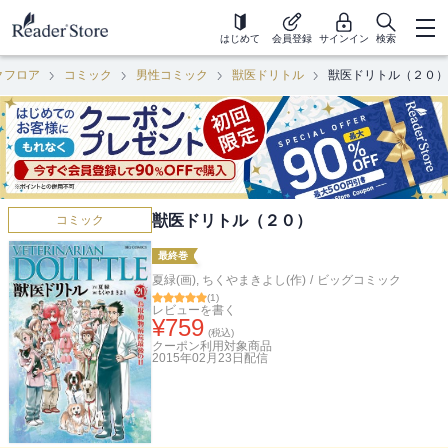
はじめて
会員登録
サインイン
検索
クフロア
コミック
男性コミック
獣医ドリトル
獣医ドリトル（２０）
獣医ドリトル（２０）
コミック
最終巻
夏緑(画)
,
ちくやまきよし(作)
/
ビッグコミック
(
1
)
レビューを書く
¥
759
(税込)
クーポン利用対象商品
2015年02月23日
配信