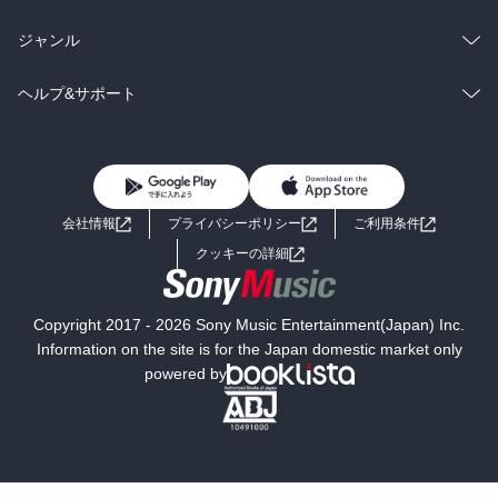
BL・TL
雑誌・グラビア
ビジネス・実用
ラノベ
小説
総合
コミック
ジャンル
BL・TL
雑誌・グラビア
ビジネス・実用
ラノベ
小説
コミック
男性コミック
ヘルプ&サポート
BL・TL
雑誌・グラビア
ビジネス・実用
女性コミック
コミック誌
初めての方へ
ヘルプ
BL・TL
ライトノベル
男子向けラノベ
よくあるご質問
お問い合わせ
会社情報
プライバシーポリシー
ご利用条件
女子向けラノベ
小説
利用規約
クッキーの詳細
国内小説
海外小説
Copyright 2017 - 2026 Sony Music Entertainment(Japan) Inc.
ミステリー
SF
Information on the site is for the Japan domestic market only
powered by
歴史・時代小説
文学
雑誌
グラビア写真集