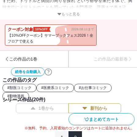
すため、ドリトルと病院の周りを探れ”という命令を果たす体で、興
味本位にドリトルのことを調べていた土門勇蔵。花菱まで巻き込
み、ついにドリトルの恩師・富沢教授に話を聞くと、ドリトルの知
もっと見る
られざる過去が明らかに・・・・・・ 舞台は20年前のフロリダ
へ！ 感動作ついに完結！！
クーポン対象
10%OFF
2026.08.11まで
【10%OFFクーポン】サマーブックフェス2026！全
フロアで使える
この作品の1巻
この作品の最新巻
続巻を自動購入
この作品のタグ
#
獣医コミック
#
医療系コミック
#
お仕事コミック
#
動物漫画
シリーズ作品(
20
件)
1巻から
新刊から
まとめてカート
※無料、予約、入荷通知のコンテンツはカートに追加されません。