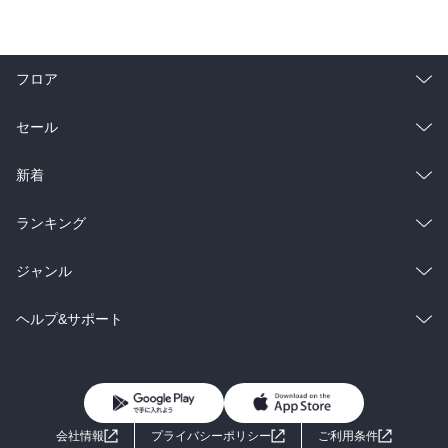
フロア
総合
コミック
セール
ラノベ
小説
総合
コミック
新着
雑誌・グラビア
ビジネス・実用
ラノベ
小説
総合
コミック
ランキング
BL・TL
雑誌・グラビア
ビジネス・実用
ラノベ
小説
総合
コミック
ジャンル
BL・TL
雑誌・グラビア
ビジネス・実用
ラノベ
小説
コミック
男性コミック
ヘルプ&サポート
BL・TL
雑誌・グラビア
ビジネス・実用
女性コミック
コミック誌
初めての方へ
ヘルプ
BL・TL
ライトノベル
男子向けラノベ
よくあるご質問
お問い合わせ
会社情報
プライバシーポリシー
ご利用条件