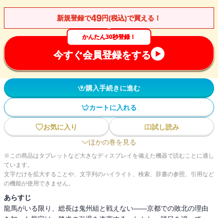
49
新規登録で
円(税込)で買える！
かんたん30秒登録！
今すぐ会員登録をする
購入手続きに進む
カートに入れる
お気に入り
試し読み
ほかの巻を見る
※この商品はタブレットなど大きなディスプレイを備えた機器で読むことに適し
ています。
文字だけを拡大することや、文字列のハイライト、検索、辞書の参照、引用など
の機能が使用できません。
あらすじ
龍馬がいる限り、総長は鬼州組と戦えない――京都での敗北の理由