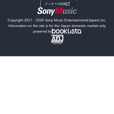
女子向けラノベ
小説
利用規約
クッキーの詳細
国内小説
海外小説
Copyright 2017 - 2026 Sony Music Entertainment(Japan) Inc.
ミステリー
SF
Information on the site is for the Japan domestic market only
powered by
歴史・時代小説
文学
雑誌
グラビア写真集
ボーイズラブ
ティーンズラブ
人文・思想・歴史
社会・政治・法律
ビジネス・経済
サイエンス・テクノロジー
コンピュータ・情報
くらし・家庭
料理・酒
ファッション・美容・ダイエット