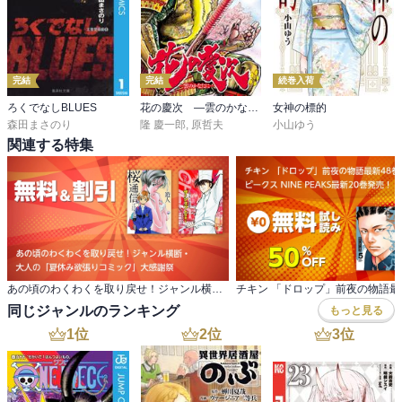
完結
完結
続巻入荷
ろくでなしBLUES
花の慶次 ―雲のかなたに―
女神の標的
森田まさのり
隆 慶一郎
,
原哲夫
小山ゆう
関連する特集
あの頃のわくわくを取り戻せ！ジャンル横断・ 大人の「夏休み欲張りコミック」大感謝祭
同じジャンルのランキング
もっと見る
1
位
2
位
3
位