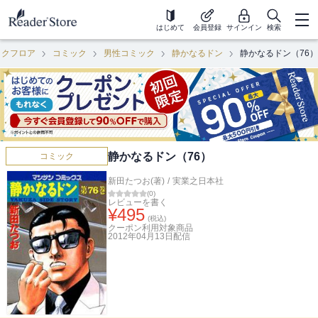
はじめて
会員登録
サインイン
検索
ックフロア
コミック
男性コミック
静かなるドン
静かなるドン（76）
静かなるドン（76）
コミック
新田たつお(著)
/
実業之日本社
(
0
)
レビューを書く
¥
495
(税込)
クーポン利用対象商品
2012年04月13日
配信