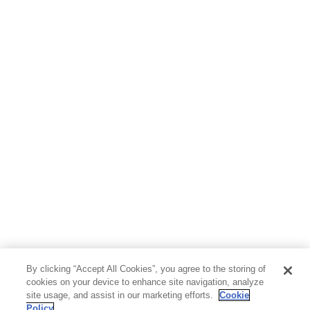
ホビー&カルチャー
スポーツ・アウトドア
地図・ガイド
エンターテイメント
芸術・アート
映画・音楽・演劇
写真集
教養
医学・福祉
教育・語学・参考書
児童書
By clicking “Accept All Cookies”, you agree to the storing of
cookies on your device to enhance site navigation, analyze
site usage, and assist in our marketing efforts.
Cookie
Policy