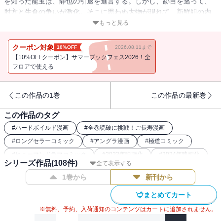
を知った龍宝は、静也の引退を進言する。しかし、跡目を巡って、
肘方と生倉の争いが激化。そこに思わぬ大物が現れて…新鮮組の内
部抗争が火を吹く!! 四代目の座はどうなる
もっと見る
クーポン対象
10%OFF
2026.08.11まで
【10%OFFクーポン】サマーブックフェス2026！全
フロアで使える
この作品の1巻
この作品の最新巻
この作品のタグ
#
ハードボイルド漫画
#
全巻読破に挑戦！ご長寿漫画
#
ロングセラーコミック
#
アングラ漫画
#
極道コミック
#
ヒューマンドラマコミック
#
2023年映画化
#
2024年映画化
シリーズ作品(
108
件)
全て表示する
1巻から
新刊から
まとめてカート
※無料、予約、入荷通知のコンテンツはカートに追加されません。