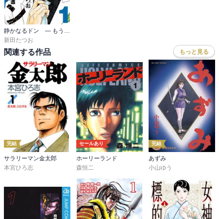
静かなるドン ― もうひとつの最終章 ―
新田たつお
関連する作品
もっと見る
完結
セールあり
完結
サラリーマン金太郎
ホーリーランド
あずみ
本宮ひろ志
森恒二
小山ゆう