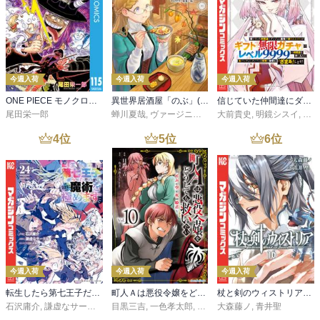
今週入荷
今週入荷
今週入荷
ONE PIECE モノクロ版 115
異世界居酒屋「のぶ」(22)
信じていた仲間達にダンジョン奥地で殺されかけたがギフト『無限ガチャ』でレベル９９９９の仲間達を手に入れて元パーティーメンバーと世界に復讐＆『ざまぁ！』します！（２３）
尾田栄一郎
蝉川夏哉
,
ヴァージニア二等兵
大前貴史
,
転
,
明鏡シスイ
,
ｔｅ
4
位
5
位
6
位
今週入荷
今週入荷
今週入荷
転生したら第七王子だったので、気ままに魔術を極めます（２４）
町人Ａは悪役令嬢をどうしても救いたい ～どぶと空と氷の姫君～１０【電子書店共通特典イラスト付】
杖と剣のウィストリア（１６）
石沢庸介
,
謙虚なサークル
,
メル。
目黒三吉
,
一色孝太郎
,
Parum
大森藤ノ
,
青井聖