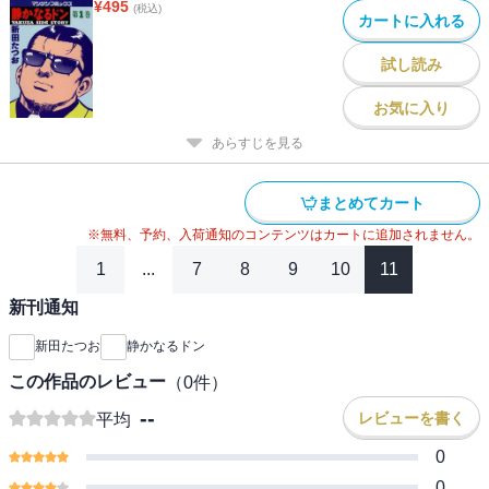
¥
495
(税込)
カートに入れる
試し読み
お気に入り
あらすじを見る
まとめてカート
※無料、予約、入荷通知のコンテンツはカートに追加されません。
1
...
7
8
9
10
11
新刊通知
新田たつお
静かなるドン
この作品のレビュー
（
0
件）
--
レビューを書く
平均
0
0