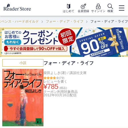
はじめて
会員登録
サインイン
検索
スペンス・ハードボイルド
フォー・ディア・ライフ
フォー・ディア・ライフ
フォー・ディア・ライフ
小説
柴田よしき(著)
/
講談社文庫
(
79
)
レビューを書く
¥
785
(税込)
クーポン利用対象商品
2012年03月16日
配信