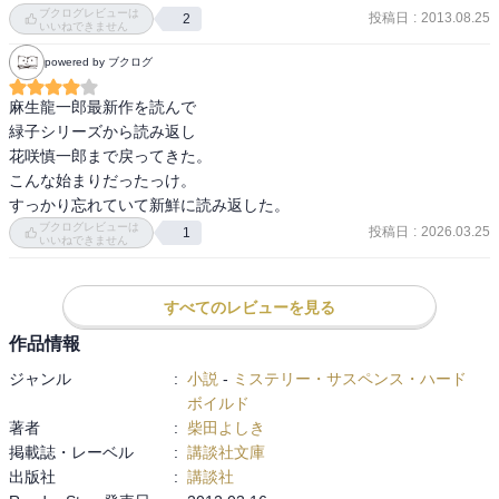
柴田さんの描くストーリーで、問題を起こす人たちの動機はけっこ
ブクログレビューは
投稿日
:
2013.08.25
2
う純粋なものが多い気がする．やっていることは許されることでは
いいねできません
ないのだけれど、同時に同情もしてしまうのだ．

powered by ブクログ
人情深いハナちゃんの、保育園の園児に対する愛情は、過去への贖
罪であり、同時に自分という存在の肯定でもある．厳しい現実と
麻生龍一郎最新作を読んで

日々向き合うからこそ、無垢で純粋なものを大切にするのだろう．
緑子シリーズから読み返し

RICOシリーズの麻生さんみたいで、ちょっと惹かれる．
花咲慎一郎まで戻ってきた。

こんな始まりだったっけ。

すっかり忘れていて新鮮に読み返した。
ブクログレビューは
投稿日
:
2026.03.25
1
いいねできません
すべてのレビューを見る
作品情報
ジャンル
:
小説
-
ミステリー・サスペンス・ハード
ボイルド
著者
:
柴田よしき
掲載誌・レーベル
:
講談社文庫
出版社
:
講談社