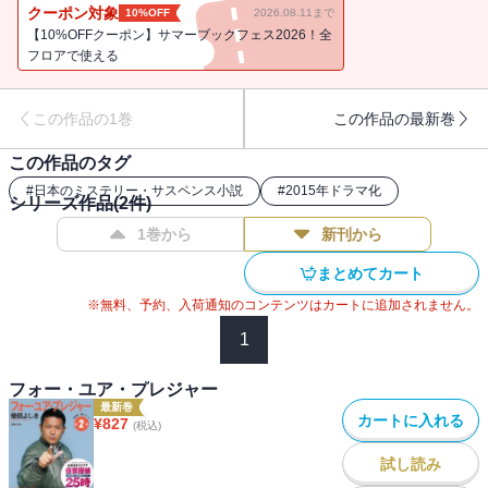
クーポン対象
10%OFF
2026.08.11まで
【10%OFFクーポン】サマーブックフェス2026！全
フロアで使える
この作品の1巻
この作品の最新巻
この作品のタグ
#
日本のミステリー・サスペンス小説
#
2015年ドラマ化
シリーズ作品(
2
件)
1巻から
新刊から
まとめてカート
※無料、予約、入荷通知のコンテンツはカートに追加されません。
1
フォー・ユア・プレジャー
最新巻
カートに入れる
¥
827
(税込)
試し読み