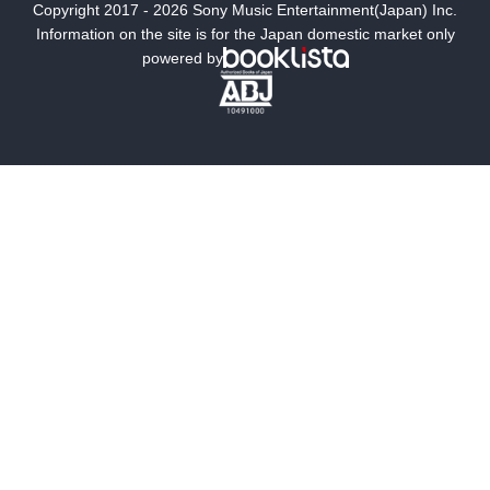
Copyright 2017 - 2026 Sony Music Entertainment(Japan) Inc.
ミステリー
SF
Information on the site is for the Japan domestic market only
powered by
歴史・時代小説
文学
雑誌
グラビア写真集
ボーイズラブ
ティーンズラブ
人文・思想・歴史
社会・政治・法律
ビジネス・経済
サイエンス・テクノロジー
コンピュータ・情報
くらし・家庭
料理・酒
ファッション・美容・ダイエット
ホビー&カルチャー
スポーツ・アウトドア
地図・ガイド
エンターテイメント