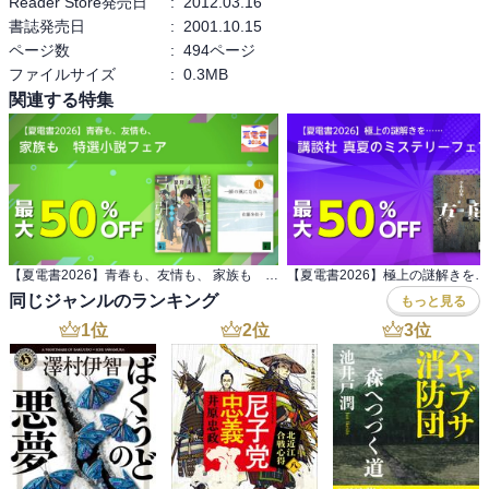
Reader Store発売日
:
2012.03.16
書誌発売日
:
2001.10.15
ページ数
:
494ページ
ファイルサイズ
:
0.3MB
関連する特集
【夏電書2026】青春も、友情も、 家族も 特選小説フェア
同じジャンルのランキング
もっと見る
1
位
2
位
3
位