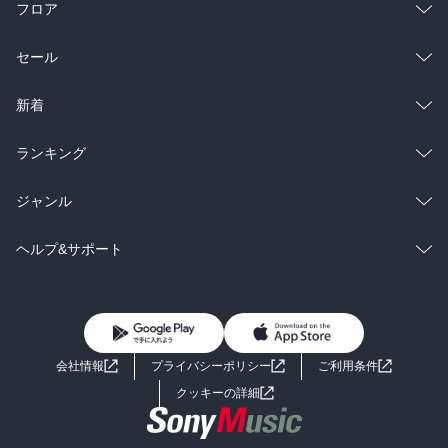
フロア
総合
コミック
セール
ラノベ
小説
総合
コミック
新着
雑誌・グラビア
ビジネス・実用
ラノベ
小説
総合
コミック
ランキング
BL・TL
雑誌・グラビア
ビジネス・実用
ラノベ
小説
総合
コミック
ジャンル
BL・TL
雑誌・グラビア
ビジネス・実用
ラノベ
小説
コミック
男性コミック
ヘルプ&サポート
BL・TL
雑誌・グラビア
ビジネス・実用
女性コミック
コミック誌
初めての方へ
ヘルプ
BL・TL
ライトノベル
男子向けラノベ
よくあるご質問
お問い合わせ
会社情報
プライバシーポリシー
ご利用条件
女子向けラノベ
小説
利用規約
クッキーの詳細
国内小説
海外小説