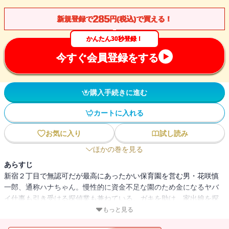
285
新規登録で
円(税込)で買える！
かんたん30秒登録！
今すぐ会員登録をする
購入手続きに進む
カートに入れる
お気に入り
試し読み
ほかの巻を見る
あらすじ
新宿２丁目で無認可だが最高にあったかい保育園を営む男・花咲慎
一郎、通称ハナちゃん。慢性的に資金不足な園のため金になるヤバ
イ仕事も引き受ける探偵業も兼ねている。ガキを助け、家出娘を探
すうちに巻きこまれた事件の真相は、あまりにも切なかった……。
もっと見る
稀代のストーリーテラーが描く極上の探偵物語。