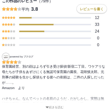
この作品のレビュー
（
79
件）
3.8
レビューを書く
平均
12
33
24
0
0
powered by ブクログ
保育園経営、別の顔はよろず引き受け探偵!新宿二丁目。ワケアリな
母たちが子供をあずけにくる無認可保育園の園長、花咲慎太郎。元
刑事の経験を生かし探偵もする彼への依頼は、二件の人探しだった
が……。

Amazon　より

ハナちゃん、なんてペットの名前のようだ．だがしかし、実態は無
認可保育園の園長と私立探偵の二足のわらじをはく男．

続きを読む