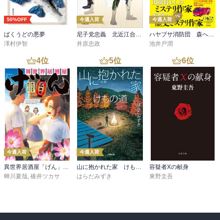
50%OFF
今週入荷
今週入荷
ばくうどの悪夢
尼子党忠義 北近江合戦心得〈八〉
ハヤブサ消防団 森へつづく道
澤村伊智
井原忠政
池井戸潤
4
位
5
位
6
位
今週入荷
今週入荷
異世界居酒屋「げん」三杯目
山に抱かれた家 けもの道
容疑者Xの献身
蝉川夏哉
,
碓井ツカサ
はらだみずき
東野圭吾