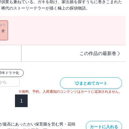
探偵業も兼ねている。ガキを助け、家出娘を探すうちに巻きこまれた
。稀代のストーリーテラーが描く極上の探偵物語。
11まで
！全
この作品の最新巻
15年ドラマ化
から
まとめてカート
※無料、予約、入荷通知のコンテンツはカートに追加されません。
1
が最高にあったかい保育園を営む男・花咲
カートに入れる