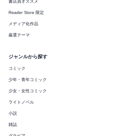
書店員オススメ
Reader Store 限定
メディア化作品
厳選テーマ
ジャンルから探す
コミック
少年・青年コミック
少女・女性コミック
ライトノベル
小説
雑誌
グラビア