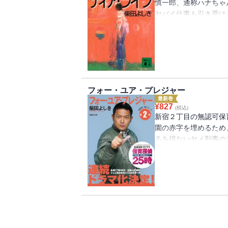
慎一郎、通称ハナちゃ
ヤバイ仕事も引き受け
娘を探すうちに巻きこ
た……。稀代のストー
フォー・ユア・プレジャー
最新巻
¥
827
(税込)
新宿２丁目の無認可保
園の赤字を埋めるため
るを得ないヤメ刑事の
OLが一夜を過ごした
捜しをするだけのはず
が監禁され、妻に逃げ
無事脱出できるのか？