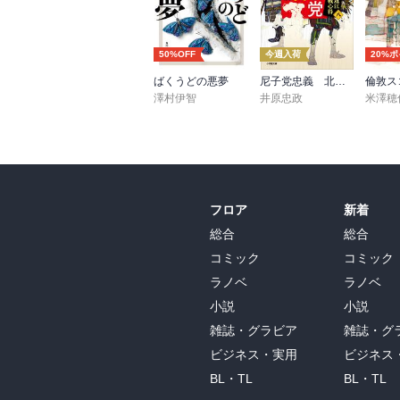
50%OFF
今週入荷
20%
ばくうどの悪夢
尼子党忠義 北近江合戦心得〈八〉
倫敦ス
澤村伊智
井原忠政
米澤穂
フロア
新着
総合
総合
コミック
コミック
ラノベ
ラノベ
小説
小説
雑誌・グラビア
雑誌・グ
ビジネス・実用
ビジネス
BL・TL
BL・TL