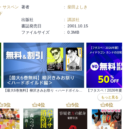
・サスペン
著者
:
柴田よしき
ド
出版社
:
講談社
書誌発売日
:
2001.10.15
ファイルサイズ
:
0.3MB
【最大6巻無料】柳沢きみお祭り ＜ハードボイルド編＞
もっと見る
3
位
4
位
5
位
6
位