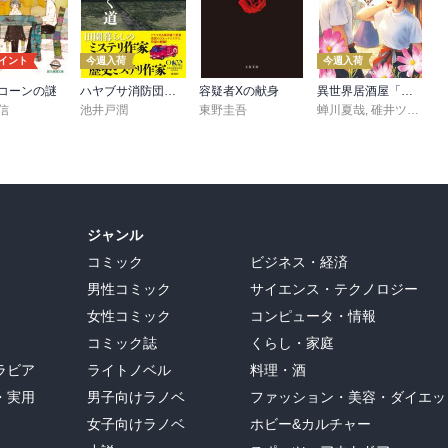
ポイント
今週入荷
今週入荷
コーンの謎
ハヤブサ消防団 森へつづく道
容疑者Xの献身
異世界居酒屋「げん」三杯目
信
池井戸潤
東野圭吾
蝉川夏哉
,
碓井ツカサ
ジャンル
コミック
ビジネス・経済
男性コミック
サイエンス・テクノロジー
女性コミック
コンピュータ・情報
コミック誌
くらし・家庭
ラビア
ライトノベル
料理・酒
・実用
男子向けラノベ
ファッション・美容・ダイエッ
女子向けラノベ
ホビー&カルチャー