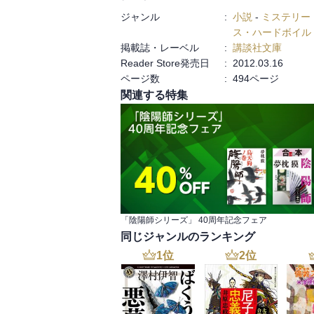
ジャンル
:
小説
-
ミステリー
ス・ハードボイル
掲載誌・レーベル
:
講談社文庫
Reader Store発売日
:
2012.03.16
ページ数
:
494ページ
関連する特集
「陰陽師シリーズ」 40周年記念フェア
同じジャンルのランキング
1
位
2
位