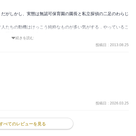
．だがしかし、実態は無認可保育園の園長と私立探偵の二足のわらじ
す人たちの動機はけっこう純粋なものが多い気がする．やっているこ
に同情もしてしまうのだ．

続きを読む
する愛情は、過去への贖罪であり、同時に自分という存在の肯定でも
投稿日
:
2013.08.25
無垢で純粋なものを大切にするのだろう．RICOシリーズの麻生さ
投稿日
:
2026.03.25
すべてのレビューを見る