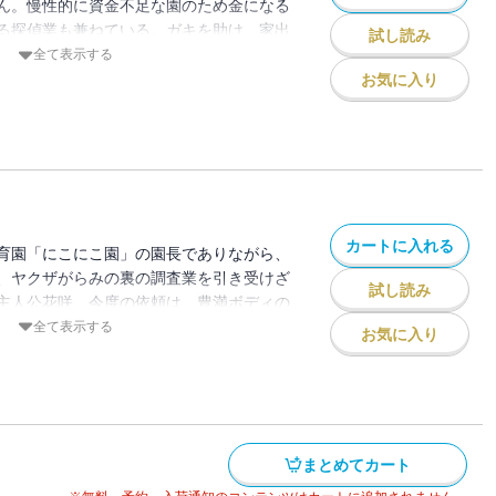
ん。慢性的に資金不足な園のため金になる
る探偵業も兼ねている。ガキを助け、家出
試し読み
まれた事件の真相は、あまりにも切なかっ
全て表示する
リーテラーが描く極上の探偵物語。
お気に入り
カートに入れる
育園「にこにこ園」の園長でありながら、
、ヤクザがらみの裏の調査業を引き受けざ
試し読み
主人公花咲。今度の依頼は、豊満ボディの
お相手を捜し出すというもの。しかし、人
全て表示する
お気に入り
が、愛する恋人が行方不明となり、元同僚
られた男の世話までが降りかかる。花咲は
 （講談社文庫）
まとめてカート