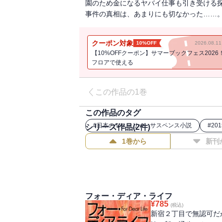
園のため金になるヤバイ仕事も引き受ける
事件の真相は、あまりにも切なかった……
クーポン対象
10%OFF
2026.08.
【10%OFFクーポン】サマーブックフェス2026
フロアで使える
この作品の1巻
この作品のタグ
#
日本のミステリー・サスペンス小説
#
20
シリーズ作品(
2
件)
1巻から
新刊
フォー・ディア・ライフ
¥
785
(税込)
新宿２丁目で無認可だ