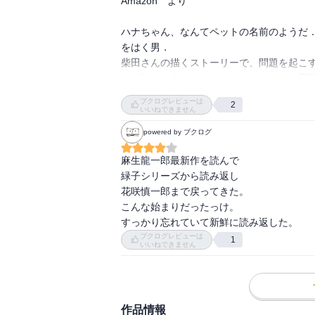
Amazon　より

ハナちゃん、なんてペットの名前のようだ
をはく男．

柴田さんの描くストーリーで、問題を起こ
とは許されることではないのだけれど、同時
人情深いハナちゃんの、保育園の園児に対
ブクログレビューは
2
ある．厳しい現実と日々向き合うからこそ、
いいねできません
んみたいで、ちょっと惹かれる．
powered by ブクログ
麻生龍一郎最新作を読んで

緑子シリーズから読み返し

花咲慎一郎まで戻ってきた。

こんな始まりだったっけ。

すっかり忘れていて新鮮に読み返した。
ブクログレビューは
1
いいねできません
作品情報