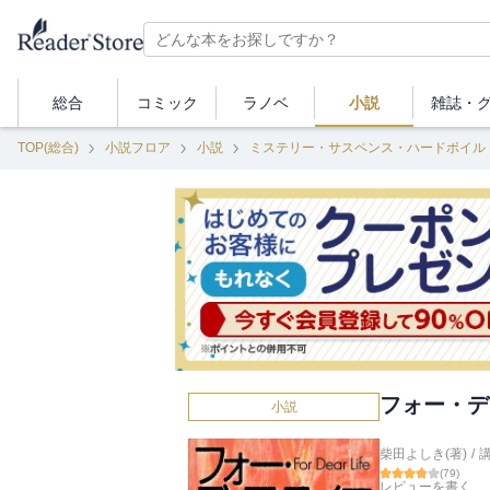
総合
コミック
ラノベ
小説
雑誌・
TOP(総合)
小説フロア
小説
ミステリー・サスペンス・ハードボイル
フォー・デ
小説
柴田よしき(著)
/
(
79
)
レビューを書く