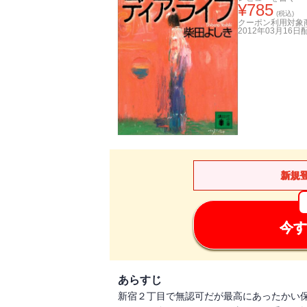
¥
785
(税込)
クーポン利用対象
2012年03月16日
新規
今す
あらすじ
新宿２丁目で無認可だが最高にあったかい