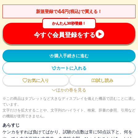
44
新規登録で
円(税込)で買える！
かんたん30秒登録！
今すぐ会員登録をする
購入手続きに進む
カートに入れる
お気に入り
試し読み
ほかの巻を見る
※この商品はタブレットなど大きなディスプレイを備えた機器で読むことに適し
ています。
文字だけを拡大することや、文字列のハイライト、検索、辞書の参照、引用など
の機能が使用できません。
あらすじ
ケンカをすれば負けてばかり、試験の点数は常に50点以下と、何を