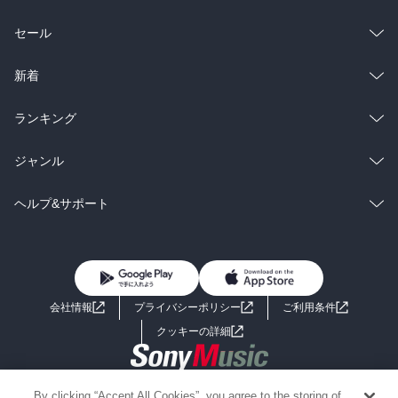
総合
コミック
セール
ラノベ
小説
総合
コミック
新着
雑誌・グラビア
ビジネス・実用
ラノベ
小説
総合
コミック
ランキング
BL・TL
雑誌・グラビア
ビジネス・実用
ラノベ
小説
総合
コミック
ジャンル
BL・TL
雑誌・グラビア
ビジネス・実用
ラノベ
小説
コミック
男性コミック
ヘルプ&サポート
BL・TL
雑誌・グラビア
ビジネス・実用
女性コミック
コミック誌
初めての方へ
ヘルプ
BL・TL
ライトノベル
男子向けラノベ
よくあるご質問
お問い合わせ
会社情報
プライバシーポリシー
ご利用条件
女子向けラノベ
小説
利用規約
クッキーの詳細
国内小説
海外小説
Copyright 2017 - 2026 Sony Music Entertainment(Japan) Inc.
By clicking “Accept All Cookies”, you agree to the storing of