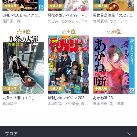
今週入荷
今週入荷
今週入荷
ONE PIECE モノクロ版 115
悪役令嬢レベル99 ～私は裏ボスですが魔王ではありません～ その６
異世界居酒屋「のぶ」(22)
尾田栄一郎
のこみ
,
七夕さとり
,
Tea
蝉川夏哉
,
ヴァージニア二等兵
4
位
5
位
6
位
今週入荷
今週入荷
今週入荷
九条の大罪（１７）
週刊少年マガジン 2026年36・37号[2026年8月5日発売]
あかね噺 23
真鍋昌平
金城宗幸
,
ノ村優介
,
真島ヒロ
末永裕樹
,
宮島礼吏
,
馬上鷹将
,
新川直司
,
久
フロア