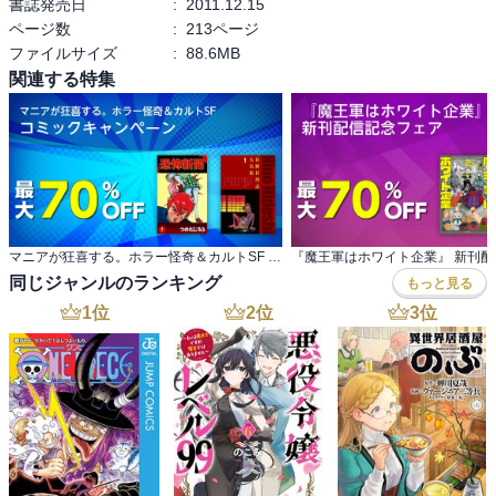
書誌発売日
:
2011.12.15
ページ数
:
213ページ
ファイルサイズ
:
88.6MB
関連する特集
マニアが狂喜する。ホラー怪奇＆カルトSF コミックキャンペーン
同じジャンルのランキング
もっと見る
1
位
2
位
3
位