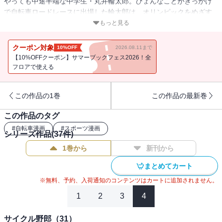
やっても中途半端な中学生・丸井輪太郎。ひょんなことがきっかけ
で自転車ロードレースに出場した輪太郎は、オリンピックをめざす
坂巻と同着優勝を果たす。将来、家業の自転車屋を継ぐことを決意
もっと見る
した輪太郎は修行のため自転車で日本一周の旅に出かけるのだ
が……。
クーポン対象
10%OFF
2026.08.11まで
【10%OFFクーポン】サマーブックフェス2026！全
フロアで使える
この作品の1巻
この作品の最新巻
この作品のタグ
#
自転車漫画
#
スポーツ漫画
シリーズ作品(
37
件)
1巻から
新刊から
まとめてカート
※無料、予約、入荷通知のコンテンツはカートに追加されません。
1
2
3
4
サイクル野郎（31）