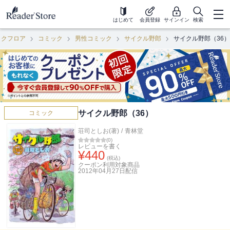
はじめて
会員登録
サインイン
検索
ックフロア
コミック
男性コミック
サイクル野郎
サイクル野郎（36）
サイクル野郎（36）
コミック
荘司としお(著)
/
青林堂
(
0
)
レビューを書く
¥
440
(税込)
クーポン利用対象商品
2012年04月27日
配信