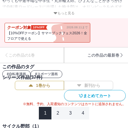
やっても中途半端な中学生・丸井輪太郎。ひょんなことがきっかけ
で自転車ロードレースに出場した輪太郎は、オリンピックをめざす
坂巻と同着優勝を果たす。将来、家業の自転車屋を継ぐことを決意
もっと見る
した輪太郎は修行のため自転車で日本一周の旅に出かけるのだ
が……。
クーポン対象
10%OFF
2026.08.11まで
【10%OFFクーポン】サマーブックフェス2026！全
フロアで使える
この作品の1巻
この作品の最新巻
この作品のタグ
#
自転車漫画
#
スポーツ漫画
シリーズ作品(
37
件)
1巻から
新刊から
まとめてカート
※無料、予約、入荷通知のコンテンツはカートに追加されません。
1
2
3
4
サイクル野郎（1）