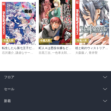
今週入荷
今週入荷
今週入荷
転生したら第七王子だったので、気ままに魔術を極めます（２４）
町人Ａは悪役令嬢をどうしても救いたい ～どぶと空と氷の姫君～１０【電子書店共通特典イラスト付】
杖と剣のウィストリア（１６）
石沢庸介
,
謙虚なサークル
,
メル。
目黒三吉
,
一色孝太郎
,
Parum
大森藤ノ
,
青井聖
フロア
総合
コミック
セール
ラノベ
小説
総合
コミック
新着