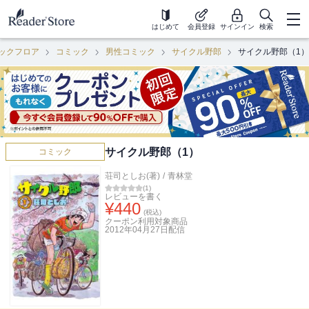
はじめて
会員登録
サインイン
検索
ックフロア
コミック
男性コミック
サイクル野郎
サイクル野郎（1）
サイクル野郎（1）
コミック
荘司としお(著)
/
青林堂
(
1
)
レビューを書く
¥
440
(税込)
クーポン利用対象商品
2012年04月27日
配信