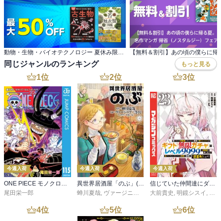
動物・生物・バイオテクノロジー 夏休み限定実用書セール第3弾
同じジャンルのランキング
もっと見る
1
位
2
位
3
位
今週入荷
今週入荷
今週入荷
ONE PIECE モノクロ版 115
異世界居酒屋「のぶ」(22)
信じていた仲間達にダンジョン奥地で殺されかけたがギフト『無限ガチャ』でレベル９９９９の仲間達を手に入れて元パーティーメンバーと世界に復讐＆『ざまぁ！』します！（２３）
尾田栄一郎
蝉川夏哉
,
ヴァージニア二等兵
大前貴史
,
転
,
明鏡シスイ
,
ｔｅ
4
位
5
位
6
位