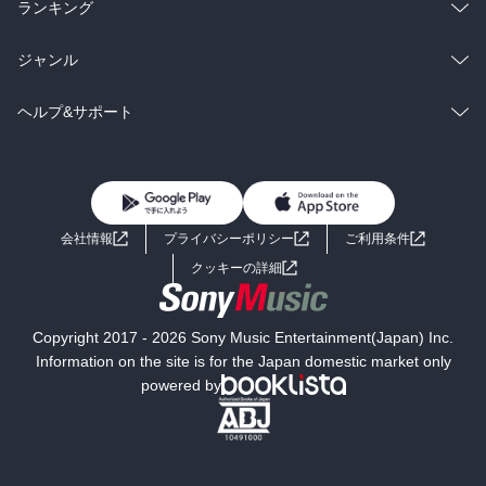
雑誌・グラビア
ビジネス・実用
ラノベ
小説
総合
コミック
ランキング
BL・TL
雑誌・グラビア
ビジネス・実用
ラノベ
小説
総合
コミック
ジャンル
BL・TL
雑誌・グラビア
ビジネス・実用
ラノベ
小説
コミック
男性コミック
ヘルプ&サポート
BL・TL
雑誌・グラビア
ビジネス・実用
女性コミック
コミック誌
初めての方へ
ヘルプ
BL・TL
ライトノベル
男子向けラノベ
よくあるご質問
お問い合わせ
会社情報
プライバシーポリシー
ご利用条件
女子向けラノベ
小説
利用規約
クッキーの詳細
国内小説
海外小説
Copyright 2017 - 2026 Sony Music Entertainment(Japan) Inc.
ミステリー
SF
Information on the site is for the Japan domestic market only
powered by
歴史・時代小説
文学
雑誌
グラビア写真集