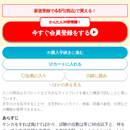
44
新規登録で
円(税込)で買える！
かんたん30秒登録！
今すぐ会員登録をする
購入手続きに進む
カートに入れる
お気に入り
試し読み
ほかの巻を見る
※この商品はタブレットなど大きなディスプレイを備えた機器で読むことに適し
ています。
文字だけを拡大することや、文字列のハイライト、検索、辞書の参照、引用など
の機能が使用できません。
あらすじ
ケンカをすれば負けてばかり、試験の点数は常に50点以下と、何を