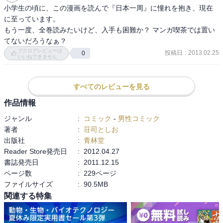
小学生の頃に、この漫画を読んで『日本一周』に憧れを抱き、現在
に至っています。

もう一度、全巻読みたいけど、入手も困難か？ マンガ喫茶では置い
てないだろうなぁ？
ブクログレビューは
投稿日
:
2013.02.25
0
いいねできません
すべてのレビューを見る
作品情報
ジャンル
:
コミック
-
男性コミック
著者
:
荘司としお
出版社
:
青林堂
Reader Store発売日
:
2012.04.27
書誌発売日
:
2011.12.15
ページ数
:
229ページ
ファイルサイズ
:
90.5MB
関連する特集