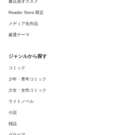
書店員オススメ
Reader Store 限定
メディア化作品
厳選テーマ
ジャンルから探す
コミック
少年・青年コミック
少女・女性コミック
ライトノベル
小説
雑誌
グラビア