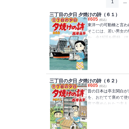
1
...
三丁目の夕日 夕焼けの詩（６１）
¥
605
(税込)
東洋一の可動橋と言わ
そこには、若い男女の
か、全15話を収録。
な物語になる。昭和を
ドラマが、ここにある
三丁目の夕日 夕焼けの詩（６２）
¥
605
(税込)
昔の日本は亭主関白が
を、おだてて褒めて使
庭で褒められたご主人
工」ほか、全15話を収