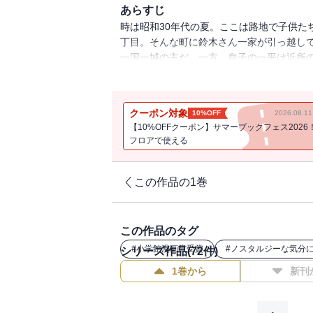
あらすじ
時は昭和30年代の夏。ここは路地で子供た
丁目。そんな町に鈴木さん一家が引っ越し
一国一城の主だ。一方、息子の一平は近所
ったが・・・
クーポン対象
10%OFF
2026.08.
【10%OFFクーポン】サマーブックフェス2026
フロアで使える
この作品の1巻
この作品のタグ
#
小学館漫画賞受賞
#
ノスタルジーな気分
シリーズ作品(
72
件)
1巻から
新刊