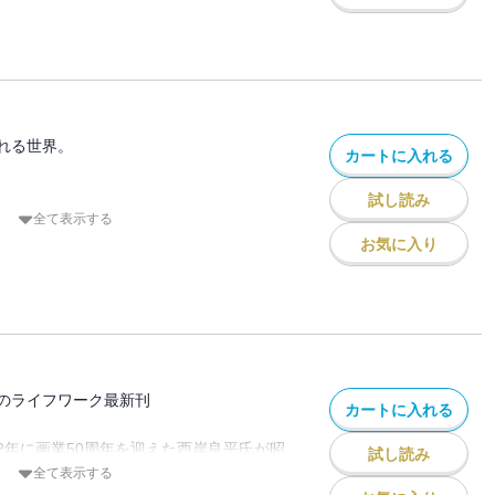
昭和39年。東京オリンピック開催を控え
開催・・・『夕日町ネコリンピック』。
藤さん。貞淑な奥さんの様子に来客は感服
れる世界。
カートに入れる
』。女手ひとつで7歳の息子を育てる母。
試し読み
亡くなってしまい・・・『月夜とオムレ
裁者が戦争を起こす殺伐とした時代。今、
全て表示する
思い、労わる心ではないだろうか。本作の
お気に入り
にビッグコミックオリジナルに掲載された15編
は、人の優しさ、温かさが満ちている。
お使い帰の少女が道に迷ってしまう。困り
たことのない交番が現れて・・・『タヌキ
議な超能力を発揮する主婦・木下里子さ
社長の飼い猫を預かることになったが、こ
のライフワーク最新刊
カートに入れる
社長の猫』の他、2020から2021年にビ
ルに掲載された15編収録。
022年に画業50周年を迎えた西岸良平氏が昭
試し読み
けてきた本作も、ひとつの節目となる第
全て表示する