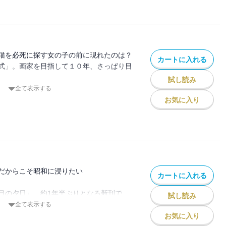
た犬は・・・『天才犬誕生』
ルに2014～2015年にわたって掲載され
猫を必死に探す女の子の前に現れたのは？
カートに入れる
式」。画家を目指して１０年、さっぱり目
試し読み
・・・「年賀ハガキ」。お父さんに買って
全て表示する
お気に入り
とに届いたＳＯＳは？・・・・・・「アマ
唯一の話し相手である隣に住む女の子が
に・・・・・・「長生きしたい！」他、
年に掲載された１５本の作品を収録。
だからこそ昭和に浸りたい
カートに入れる
目の夕日』。約1年半ぶりとなる新刊で
試し読み
全て表示する
お気に入り