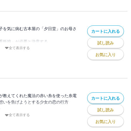
子を気に病む古本屋の「夕日堂」のお母さ
カートに入れる
看板娘」が必要と決意する。
試し読み
息子の書太郎さんは変わらない日々を送っ
全て表示する
お気に入り
が・・・・・・!?
娘」ほか、
族が、温かく、胸に迫る
ショート、全１５話を収録！
ナルにて現在も連載中！
が教えてくれた魔法の赤い糸を使った糸電
カートに入れる
想いを告げようとする少女の恋の行方
』
試し読み
を届け、街灯で街を照らしてきた電信柱
全て表示する
能力が宿り・・・『電信柱』
お気に入り
学者が創り出した｢頭を良くする薬｣。