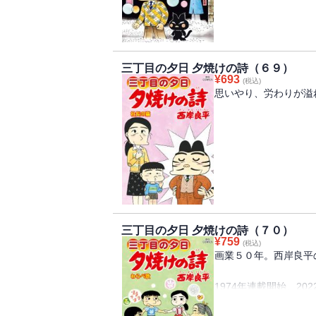
そ読みたい昭和
ノスタルジー最新刊。
た夕日町で、
ネコたちが駅伝大会を
三丁目の夕日 夕焼けの詩（６９）
部下を自宅に招いた加
¥
693
(税込)
するが
思いやり、労わりが溢
・・・『加藤家の来客
仕事に行っている
間に、その子が病気で
ウイルス蔓延の次は独
ツ』他、
求められるのは他者を
2019年～2020年
舞台、夕日町三丁目に
を収録。
ある夜、お巡りさんと
果てた２人の前に、見
交番』
三丁目の夕日 夕焼けの詩（７０）
窮地に陥った時に不思
¥
759
(税込)
ん。ご主人の取引先の
画業５０年。西岸良平
れが我儘な猫で・・・『
ッグコミックオリジナ
1974年連載開始、2
和のニッポンを描き続