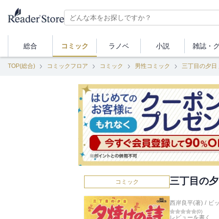
総合
コミック
ラノベ
小説
雑誌・
TOP(総合)
コミックフロア
コミック
男性コミック
三丁目の夕日
三丁目の夕
コミック
西岸良平(著)
/
ビ
(
0
)
レビューを書く