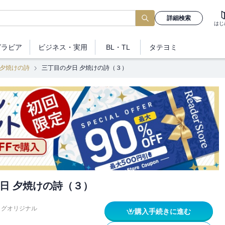
詳細検索
はじ
グラビア
ビジネス
・実用
BL・TL
タテヨミ
 夕焼けの詩
三丁目の夕日 夕焼けの詩（３）
日 夕焼けの詩（３）
ッグオリジナル
購入手続きに進む