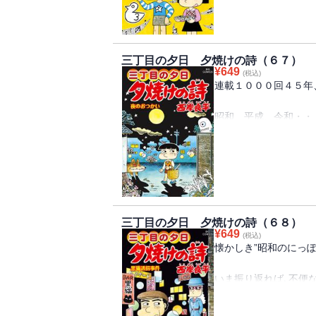
いつも優しくしてくれ
な千代子ちゃん。とあ
で、両親が離婚するこ
描き歌」。
三丁目の夕日 夕焼けの詩（６７）
¥
649
(税込)
何をやっても長続きせ
連載１０００回４５年
身男・章太郎。大晦日
ち、あることをすれば
昭和、平成、令和・・
主」他、全15話収録。
ッポンを
描き続けてきた『三丁
時代も変わり、どんど
お母さんに頼まれ、夜
の帰り道、何度も同じ
家に帰ると・・・表題
三丁目の夕日 夕焼けの詩（６８）
んが死ぬ間際に託した
¥
649
(税込)
マサル君は、一平君に
懐かしき”昭和のにっぽ
族」「子供の神様」「
いま振り返れば､不便
思議なこと、
面白いことがたくさん