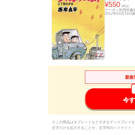
¥
550
(税込)
クーポン利用対象
2012年03月16日
新規
今す
※この商品はタブレットなど大きなディスプレイを
文字だけを拡大することや、文字列のハイライト、