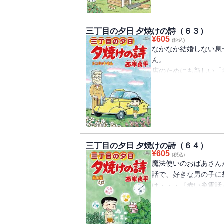
三丁目の夕日 夕焼けの詩（６３）
¥
605
(税込)
なかなか結婚しない息
ん。
店のためにも新しい「
そんな心配をよそに、
ているが、
ある日、運命の出会い
第１話「夕日堂の看板
昭和３０年代の町と家
すべて最新の読み切り
三丁目の夕日 夕焼けの詩（６４）
ビッグコミックオリジ
¥
605
(税込)
魔法使いのおばあさん
話で、好きな男の子に
は・・・『赤い糸電話
長年にわたって、電気
に、ある日、奇跡的な
夕日町三丁目の天才科