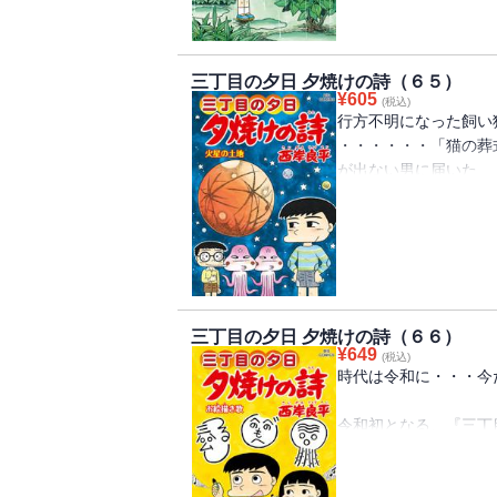
その薬の実験台になっ
ビッグコミックオリジナ
た最新作全15話収録！
三丁目の夕日 夕焼けの詩（６５）
¥
605
(税込)
行方不明になった飼い
・・・・・・「猫の葬
が出ない男に届いた
一枚の年賀状が・・・
もらった安い無線機で
交信していた少年のも
チュア無線」。
長寿を願うお婆さん。
命の危機に晒された時
三丁目の夕日 夕焼けの詩（６６）
２０１５年～２０１６
¥
649
(税込)
時代は令和に・・・今
令和初となる、『三丁
す。