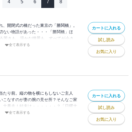
4
5
6
7
8
れ、開閉式の橋だった東京の「勝鬨橋」。
カートに入れる
切ない物語があった・・・「勝鬨橋」ほ
ほろ苦さも、温かな情景も、すべてが小さ
試し読み
知る人にも知らない人にも、伝わる確かな
全て表示する
。
お気に入り
当たり前。縦の物を横にもしないご主人
カートに入れる
いこなすのが妻の腕の見せ所？そんなご家
、大暴走！結末は・・・・・・？「日曜大
試し読み
録。
全て表示する
お気に入り