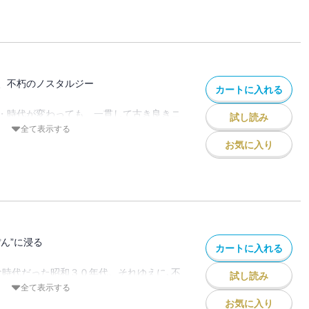
る二つ上の兄・勇太郎くんのことが大好き
る日曜日、家族揃って出かけたデパート
とになったと告げられ・・・表題作「お絵
ず、常に両親に小言を言われる34歳の独
、不朽のノスタルジー
カートに入れる
の夜、枕元に10年前に死んだ祖母が立
良いことがあると告げる・・・「三日坊
・時代が変わっても、一貫して古き良きニ
試し読み
全て表示する
目の夕日』最新刊。
お気に入り
ん遠くなりゆく昭和に浸ってください。
におつかいに行くことになった一平君。そ
道を通っているような感覚に襲われながら
作「夜のおつかい」。大好きなおじいちゃ
宝の地図。しかし、まったく解読できない
助けを求め・・・「宝の地図」他、「家
ん”に浸る
カートに入れる
お菓子の家」を含む全15話収録。
な時代だった昭和３０年代。それゆえに､不
試し読み
全て表示する
あったのかもしれない・・・いまだからこ
お気に入り