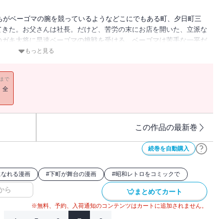
ちがベーゴマの腕を競っているようなどこにでもある町、夕日町三
てきた。お父さんは社長。だけど、苦労の末にお店を開いた、立派な
のガキ大将に早速ベーゴマの挑戦を受ける。ベーゴマは苦手な一平だ
もっと見る
11まで
！全
この作品の最新巻
続巻を自動購入
になれる漫画
#
下町が舞台の漫画
#
昭和レトロをコミックで
から
まとめてカート
※無料、予約、入荷通知のコンテンツはカートに追加されません。