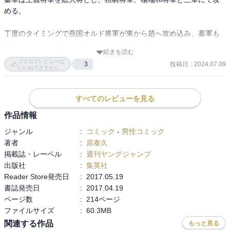
める。

丁度のタイミングで燕国オルド将軍が東から趙へ攻め込み、蓁軍も
黒羊へ向かうと思わせて鄴に向かう作戦が成功。

続きを読む
ブクログレビューは
投稿日
:
2024.07.09
3
この先が気になる、久しぶりの大戦。

いいねできません
そして信は王騎将軍の鉾を手にして戦いに挑む。
すべてのレビューを見る
作品情報
ジャンル
:
コミック
-
男性コミック
著者
:
原泰久
掲載誌・レーベル
:
週刊ヤングジャンプ
出版社
:
集英社
Reader Store発売日
:
2017.05.19
書誌発売日
:
2017.04.19
ページ数
:
214ページ
ファイルサイズ
:
60.3MB
関連する作品
もっと見る