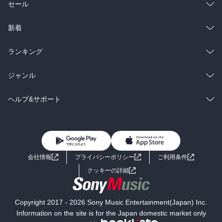
総合
コミック
セール
ラノベ
小説
総合
コミック
新着
雑誌・グラビア
ビジネス・実用
ラノベ
小説
総合
コミック
ランキング
BL・TL
雑誌・グラビア
ビジネス・実用
ラノベ
小説
総合
コミック
ジャンル
BL・TL
雑誌・グラビア
ビジネス・実用
ラノベ
小説
コミック
男性コミック
ヘルプ&サポート
BL・TL
雑誌・グラビア
ビジネス・実用
女性コミック
コミック誌
初めての方へ
ヘルプ
BL・TL
ライトノベル
男子向けラノベ
よくあるご質問
お問い合わせ
会社情報
プライバシーポリシー
ご利用条件
女子向けラノベ
小説
利用規約
クッキーの詳細
国内小説
海外小説
Copyright 2017 - 2026 Sony Music Entertainment(Japan) Inc.
ミステリー
SF
Information on the site is for the Japan domestic market only