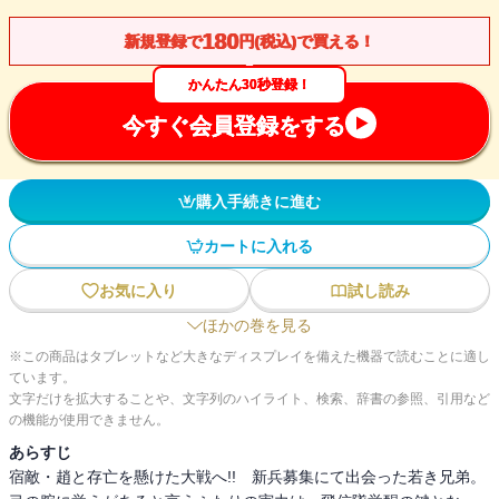
180
新規登録で
円(税込)で買える！
かんたん30秒登録！
今すぐ会員登録をする
購入手続きに進む
カートに入れる
お気に入り
試し読み
ほかの巻を見る
※この商品はタブレットなど大きなディスプレイを備えた機器で読むことに適し
ています。
文字だけを拡大することや、文字列のハイライト、検索、辞書の参照、引用など
の機能が使用できません。
あらすじ
宿敵・趙と存亡を懸けた大戦へ!! 新兵募集にて出会った若き兄弟。