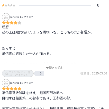
0
powered by ブクログ
感想

趙の王は絵に描いたような愚物dsな。こっちの方が普通か。

あらすじ

飛信隊に選抜した千人が加わる。

昌文君の説得で法の化け物李斯が、文官として加わる。

続きを読む
ブクログレビューは
投稿日
:
2025.03.06
5
趙の李牧は、守備固めを着々と進めていた。趙を抜くために昌平君
いいねできません
は鄴攻めを提案する。

powered by ブクログ
総大将は王翦、桓騎、楊端和の連合軍。秦軍は金安から進路を変え
飛信隊選抜試験を終え、趙国西部攻略へ。

て国境の列尾に向かう。
目指すは趙国第二の都市であり、王都圏の鄴。

蓁軍は王翦将軍を総大将とし、桓騎将軍、楊端和将軍と三軍にて攻