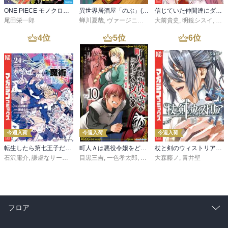
ONE PIECE モノクロ版 115
異世界居酒屋「のぶ」(22)
信じていた仲間達にダンジョン奥地で殺されかけたがギフト『無限ガチャ』でレベル９９９９の仲間達を手に入れて元パーティーメンバーと世界に復讐＆『ざまぁ！』します！（２３）
尾田栄一郎
蝉川夏哉
,
ヴァージニア二等兵
大前貴史
,
転
,
明鏡シスイ
,
ｔｅ
4
位
5
位
6
位
今週入荷
今週入荷
今週入荷
転生したら第七王子だったので、気ままに魔術を極めます（２４）
町人Ａは悪役令嬢をどうしても救いたい ～どぶと空と氷の姫君～１０【電子書店共通特典イラスト付】
杖と剣のウィストリア（１６）
石沢庸介
,
謙虚なサークル
,
メル。
目黒三吉
,
一色孝太郎
,
Parum
大森藤ノ
,
青井聖
フロア