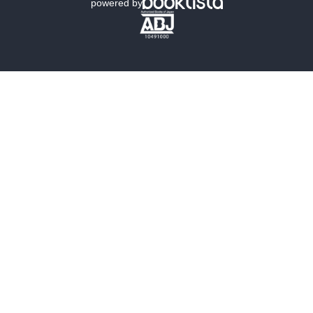
powered by
歴史・時代小説
文学
雑誌
グラビア写真集
ボーイズラブ
ティーンズラブ
人文・思想・歴史
社会・政治・法律
ビジネス・経済
サイエンス・テクノロジー
コンピュータ・情報
くらし・家庭
料理・酒
ファッション・美容・ダイエット
ホビー&カルチャー
スポーツ・アウトドア
地図・ガイド
エンターテイメント
芸術・アート
映画・音楽・演劇