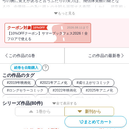
弓の腕に覚えがあると言うふたりの実力は、飛信隊覚醒の鍵とな
る!? 中華統一の為に趙との大戦を画策する秦国。しかし、趙宰相・
李牧の実力を前に打つ手が見出せない。一大決戦を前に勝利の絵図
もっと見る
は導き出せるのか…!?
クーポン対象
10%OFF
2026.08.11まで
【10%OFFクーポン】サマーブックフェス2026！全
フロアで使える
この作品の1巻
この作品の最新巻
続巻を自動購入
この作品のタグ
#
2019年映画化
#
2021年アニメ化
#
成り上がりコミック
#
ロングセラーコミック
#
2022年映画化
#
2025年アニメ化
#
2026年映画化
#
頭脳戦コミック
#
戦争（コミック）
シリーズ作品(
80
件)
全て表示する
#
2025年ストア人気コミック
#
2024年アニメ化
1巻から
新刊から
#
歴史系漫画（中国）
#
戦記コミック
#
26年夏ドラマ・映画化
#
中華コミック
#
2022年アニメ化
#
歴史漫画
まとめてカート