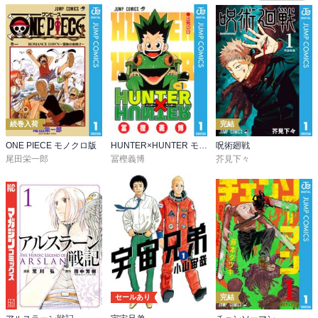
続巻入荷
完結
ONE PIECE モノクロ版
HUNTER×HUNTER モノクロ版
呪術廻戦
尾田栄一郎
冨樫義博
芥見下々
セールあり
完結