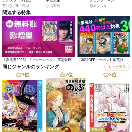
アルスラーン戦記
宇宙兄弟
チェンソーマン
荒川弘
,
田中芳樹
小山宙哉
藤本タツキ
関連する特集
【夏電書2026】『ブルーロック』 実写映画公開記念！ 映像化原作大集合特集
同じジャンルのランキング
もっと見る
1
位
2
位
3
位
今週入荷
今週入荷
今週入荷