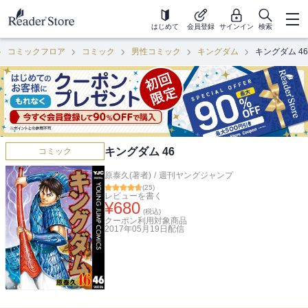
はじめて
会員登録
サインイン
検索
コミックフロア
コミック
男性コミック
キングダム
キングダム 46
キングダム 46
コミック
原泰久(著者)
/
週刊ヤングジャンプ
(
25
)
レビューを書く
¥
680
(税込)
クーポン利用対象商品
2017年05月19日
配信