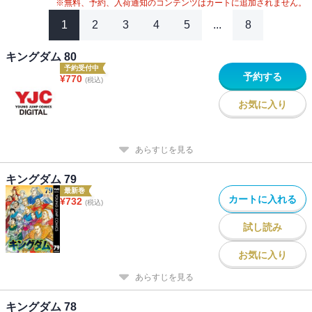
#
2020年アニメ化
#
キングダム関連作
#
アニメ化
※無料、予約、入荷通知のコンテンツはカートに追加されません。
#
26年春ドラマ・映画化
#
2023年映画化
#
2024年映画化
1
2
3
4
5
...
8
キングダム 80
予約受付中
予約する
¥
770
(税込)
お気に入り
あらすじを見る
キングダム 79
最新巻
カートに入れる
¥
732
(税込)
試し読み
お気に入り
あらすじを見る
キングダム 78