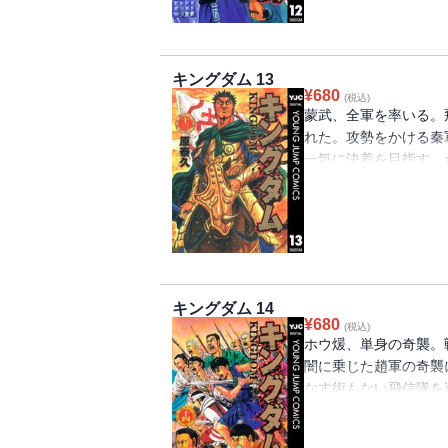
キングダム 13
¥
680
(税込)
蒙武、全軍を率いる。
れた。攻勢をかける秦
一気に決着を目指す。
し…!?
キングダム 14
¥
680
(税込)
ホウ煖、単身の奇襲。
闇に乗じた趙軍の奇襲
なす術もない飛信隊を
が…!?