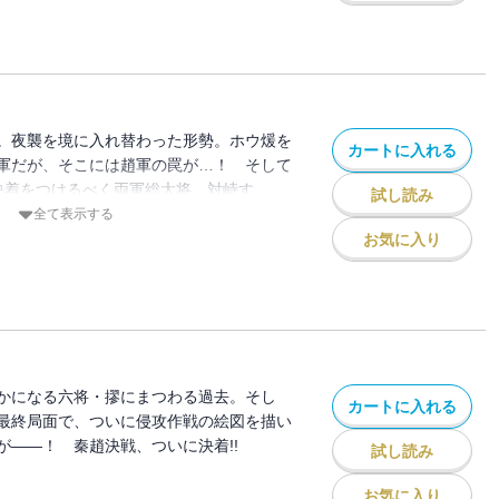
。夜襲を境に入れ替わった形勢。ホウ煖を
カートに入れる
軍だが、そこには趙軍の罠が…！ そして
決着をつけるべく両軍総大将、対峙す
試し読み
全て表示する
お気に入り
かになる六将・摎にまつわる過去。そし
カートに入れる
最終局面で、ついに侵攻作戦の絵図を描い
が――！ 秦趙決戦、ついに決着!!
試し読み
お気に入り