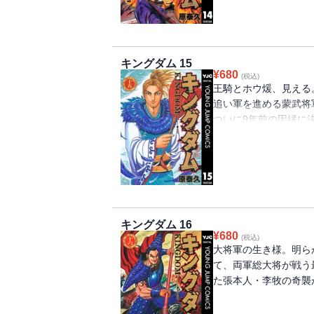
キングダム 15
¥
680
(税込)
王騎とホウ煖、見える
追い軍を進める蒙武将
ついに9年前の因縁に
―――!!
キングダム 16
¥
680
(税込)
大将軍の生き様。明ら
て、両軍総大将が戦う
た張本人・李牧の奇襲