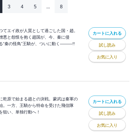
3
4
5
...
8
つてエイ政が人質として過ごした国・趙。
カートに入れる
憎悪と怨恨を抱く趙国が、今、秦に侵
“秦の怪鳥”王騎が、ついに動く―――!!
試し読み
お気に入り
に乾原で始まる趙との決戦。蒙武は秦軍の
カートに入れる
始。一方、王騎から特命を受けた飛信隊
を狙い、単独行動へ！
試し読み
お気に入り