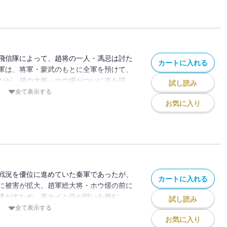
飛信隊によって、趙将の一人・馮忌は討た
カートに入れる
軍は、将軍・蒙武のもとに全軍を預けて、
だが、趙の大将・ホウ煖がついに姿を現
試し読み
全て表示する
お気に入り
戦況を優位に進めていた秦軍であったが、
カートに入れる
に被害が拡大。趙軍総大将・ホウ煖の前に
逃がすため、羌カイと信が戦いを挑む
試し読み
全て表示する
お気に入り