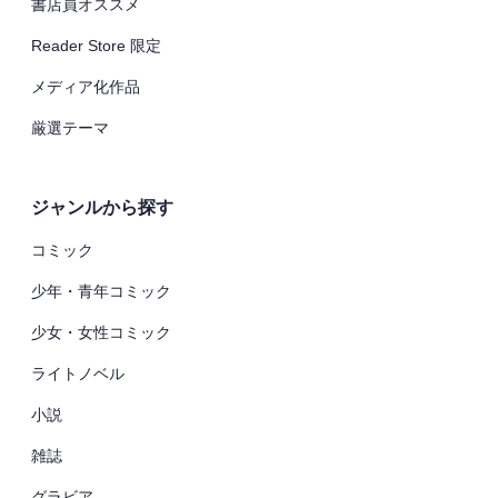
書店員オススメ
Reader Store 限定
メディア化作品
厳選テーマ
ジャンルから探す
コミック
少年・青年コミック
少女・女性コミック
ライトノベル
小説
雑誌
グラビア