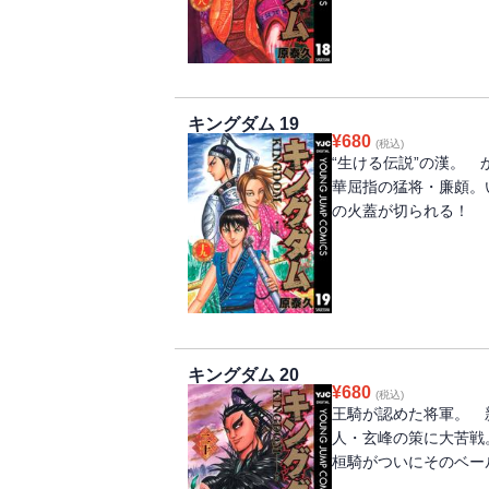
キングダム 19
¥
680
(税込)
“生ける伝説”の漢。
華屈指の猛将・廉頗。
の火蓋が切られる！
キングダム 20
¥
680
(税込)
王騎が認めた将軍。 
人・玄峰の策に大苦戦
桓騎がついにそのベー