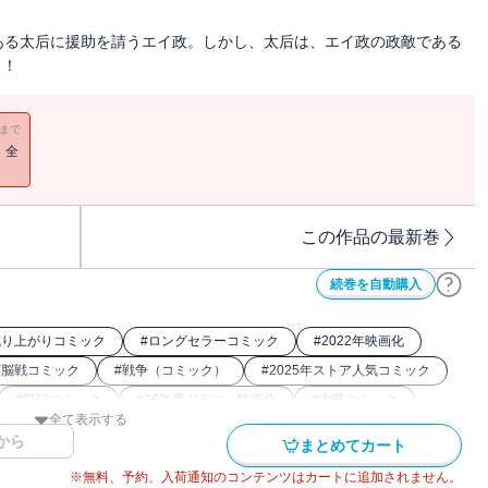
ある太后に援助を請うエイ政。しかし、太后は、エイ政の政敵である
…！
11まで
！全
この作品の最新巻
続巻を自動購入
成り上がりコミック
#
ロングセラーコミック
#
2022年映画化
頭脳戦コミック
#
戦争（コミック）
#
2025年ストア人気コミック
#
戦記コミック
#
26年夏ドラマ・映画化
#
中華コミック
全て表示する
0年アニメ化
#
キングダム関連作
#
アニメ化
から
まとめてカート
#
2024年映画化
※無料、予約、入荷通知のコンテンツはカートに追加されません。