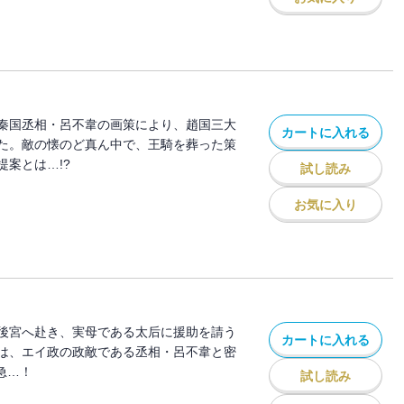
秦国丞相・呂不韋の画策により、趙国三大
カートに入れる
た。敵の懐のど真ん中で、王騎を葬った策
案とは…!?
試し読み
お気に入り
後宮へ赴き、実母である太后に援助を請う
カートに入れる
は、エイ政の政敵である丞相・呂不韋と密
急…！
試し読み