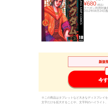
¥
680
(税込)
クーポン利用対象
2012年08月24日
新規
今す
※この商品はタブレットなど大きなディスプレイを
文字だけを拡大することや、文字列のハイライト、