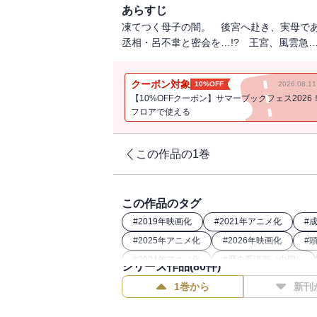
あらすじ
凍てつく母子の闇。 後宮へ赴き、実母で
丞相・呂不韋と密会を…!? 王宮、風雲急
クーポン対象
10%OFF
2026.08.
【10%OFFクーポン】サマーブックフェス2026
フロアで使える
この作品の1巻
この作品のタグ
#
2019年映画化
#
2021年アニメ化
#
#
2025年アニメ化
#
2026年映画化
#
#
2024年アニメ化
#
歴史系漫画（中国）
シリーズ作品(
80
件)
#
2022年アニメ化
#
歴史漫画
#
202
1巻から
新刊
#
26年春ドラマ・映画化
#
2023年映画化