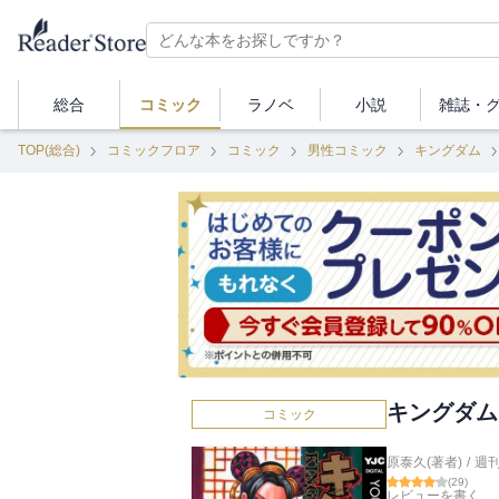
総合
コミック
ラノベ
小説
雑誌・
TOP(総合)
コミックフロア
コミック
男性コミック
キングダム
キングダム 
コミック
原泰久(著者)
/
週
(
29
)
レビューを書く