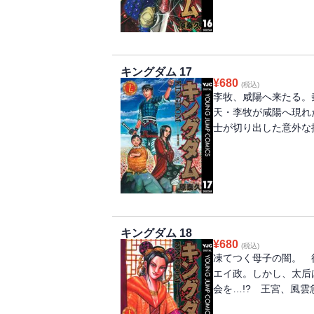
キングダム 17
¥
680
(税込)
李牧、咸陽へ来たる。
天・李牧が咸陽へ現れ
士が切り出した意外な提
キングダム 18
¥
680
(税込)
凍てつく母子の闇。 
エイ政。しかし、太后
会を…!? 王宮、風雲