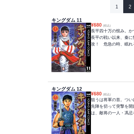
1
2
キングダム 11
¥
680
(税込)
長平四十万の恨み。か
長平の戦い以来、秦に
攻！ 危急の時、眠れる
キングダム 12
¥
680
(税込)
狙うは将軍の首。つい
先陣を切って突撃を開
は、敵将の一人・馮忌