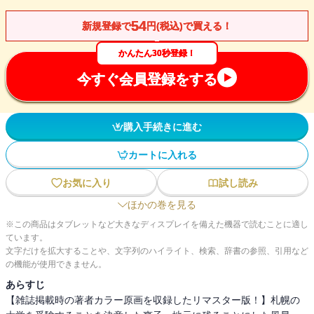
54
新規登録で
円(税込)で買える！
かんたん30秒登録！
今すぐ会員登録をする
購入手続きに進む
カートに入れる
お気に入り
試し読み
ほかの巻を見る
※この商品はタブレットなど大きなディスプレイを備えた機器で読むことに適し
ています。
文字だけを拡大することや、文字列のハイライト、検索、辞書の参照、引用など
の機能が使用できません。
あらすじ
【雑誌掲載時の著者カラー原画を収録したリマスター版！】札幌の