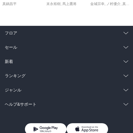
真鍋昌平
末永裕樹
,
馬上鷹将
金城宗幸
,
ノ村優介
,
真島ヒロ
フロア
総合
コミック
セール
ラノベ
小説
総合
コミック
新着
雑誌・グラビア
ビジネス・実用
ラノベ
小説
総合
コミック
ランキング
BL・TL
雑誌・グラビア
ビジネス・実用
ラノベ
小説
総合
コミック
ジャンル
BL・TL
雑誌・グラビア
ビジネス・実用
ラノベ
小説
コミック
男性コミック
ヘルプ&サポート
BL・TL
雑誌・グラビア
ビジネス・実用
女性コミック
コミック誌
初めての方へ
ヘルプ
BL・TL
ライトノベル
男子向けラノベ
よくあるご質問
お問い合わせ