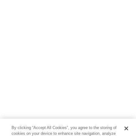
料理・酒
ファッション・美容・ダイエット
ホビー&カルチャー
スポーツ・アウトドア
地図・ガイド
エンターテイメント
芸術・アート
映画・音楽・演劇
写真集
教養
医学・福祉
教育・語学・参考書
児童書
By clicking “Accept All Cookies”, you agree to the storing of
cookies on your device to enhance site navigation, analyze