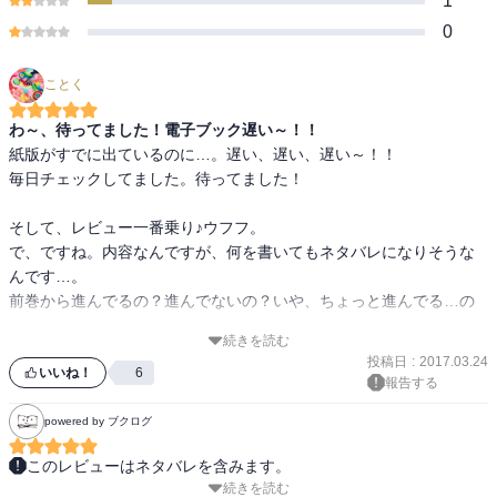
1
0
ことく
わ～、待ってました！電子ブック遅い～！！
紙版がすでに出ているのに…。遅い、遅い、遅い～！！

毎日チェックしてました。待ってました！

そして、レビュー一番乗り♪ウフフ。

で、ですね。内容なんですが、何を書いてもネタバレになりそうな
んです…。

前巻から進んでるの？進んでないの？いや、ちょっと進んでる…の
か？むーん。

続きを読む
投稿日
:
2017.03.24
ただね、みんな幸せそうです。もだもだしてるけど、なんか楽しい
いいね！
6
報告する
です。いいなぁ、いいなぁ、ズルいなぁ。

powered by ブクログ
私の高校生のときと大違いです。共学でみんなでワイワイ…。その
このレビューはネタバレを含みます。
中でくっついたり離れたりくっついたり…。ぐぬぬぬぬ。女子高と
続きを読む
やっぱりええな。素直でピュアで素敵やで。

大違いではないですか。
