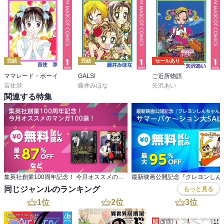
完結
完結
セールあり
ママレード・ボーイ
GALS!
ご近所物語
吉住渉
藤井みほな
矢沢あい
関連する特集
集英社創業100周年記念！ 今月オススメのマンガ100選！
同じジャンルのランキング
もっと見る
1
位
2
位
3
位