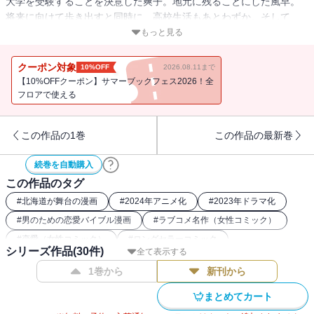
大学を受験することを決意した爽子。地元に残ることにした風早。
将来に向けて歩き出すと同時に、高校生活もあとわずか。そして、
あやねにも事件発生!?
もっと見る
クーポン対象
10%OFF
2026.08.11まで
【10%OFFクーポン】サマーブックフェス2026！全
フロアで使える
この作品の1巻
この作品の最新巻
続巻を自動購入
この作品のタグ
#
北海道が舞台の漫画
#
2024年アニメ化
#
2023年ドラマ化
#
男のための恋愛バイブル漫画
#
ラブコメ名作（女性コミック）
#
恋愛（女性コミック）
#
ロングセラーコミック
シリーズ作品(
30
件)
全て表示する
#
わんこ系男子との恋
#
女子高生（女性コミック）
1巻から
新刊から
#
講談社漫画賞
まとめてカート