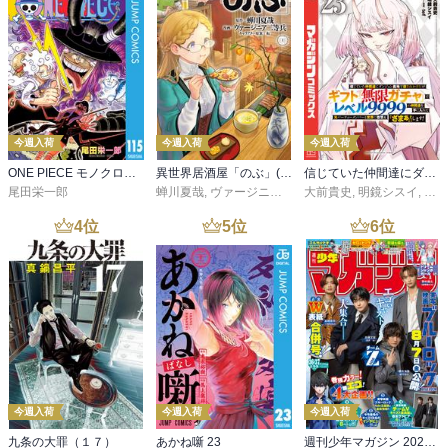
今週入荷
今週入荷
今週入荷
ONE PIECE モノクロ版 115
異世界居酒屋「のぶ」(22)
信じていた仲間達にダンジョン奥地で殺されかけたがギフト『無限ガチャ』でレベル９９９９の仲間達を手に入れて元パーティーメンバーと世界に復讐＆『ざまぁ！』します！（２３）
尾田栄一郎
蝉川夏哉
,
ヴァージニア二等兵
大前貴史
,
転
,
明鏡シスイ
,
ｔｅ
4
位
5
位
6
位
今週入荷
今週入荷
今週入荷
九条の大罪（１７）
あかね噺 23
週刊少年マガジン 2026年36・37号[2026年8月5日発売]