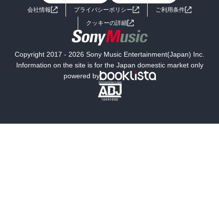
会社情報
プライバシーポリシー
ご利用条件
女子向けラノベ
小説
利用規約
クッキーの詳細
国内小説
海外小説
Copyright 2017 - 2026 Sony Music Entertainment(Japan) Inc.
ミステリー
SF
Information on the site is for the Japan domestic market only
powered by
歴史・時代小説
文学
雑誌
グラビア写真集
ボーイズラブ
ティーンズラブ
人文・思想・歴史
社会・政治・法律
ビジネス・経済
サイエンス・テクノロジー
コンピュータ・情報
くらし・家庭