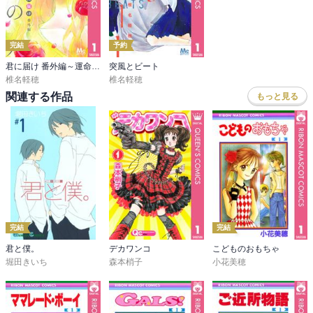
完結
予約
君に届け 番外編～運命の人～
突風とビート
椎名軽穂
椎名軽穂
関連する作品
もっと見る
完結
完結
君と僕。
デカワンコ
こどものおもちゃ
堀田きいち
森本梢子
小花美穂