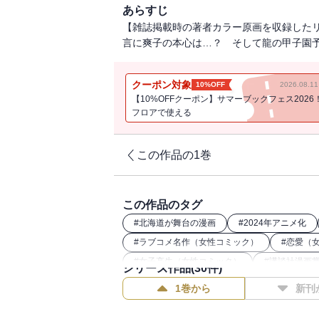
あらすじ
【雑誌掲載時の著者カラー原画を収録した
言に爽子の本心は…？ そして龍の甲子園予
クーポン対象
10%OFF
2026.08.
【10%OFFクーポン】サマーブックフェス2026
フロアで使える
この作品の1巻
この作品のタグ
#
北海道が舞台の漫画
#
2024年アニメ化
#
ラブコメ名作（女性コミック）
#
恋愛（
#
女子高生（女性コミック）
#
講談社漫画
シリーズ作品(
30
件)
1巻から
新刊