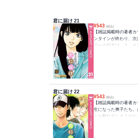
君に届け 21
¥
543
(税込)
【雑誌掲載時の著者カ
ンタインが終わり、次
デーの行方は…？ そ
き道を悩みつつ、高校
君に届け 22
¥
543
(税込)
【雑誌掲載時の著者カ
生になった爽子たち。
とも離れてしまうのか
らも、少しずつ答えを
ペシャルコラボ 河原和