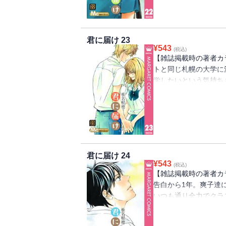
君に届け 23
¥
543
(税込)
【雑誌掲載時の著者カ
トと同じ札幌の大学に
学したいという気持ち
が進むべき未来とで葛
君に届け 24
¥
543
(税込)
【雑誌掲載時の著者カ
告白から1年。爽子達
いつも通り全力でクラ
う嬉しい発見がいっぱ