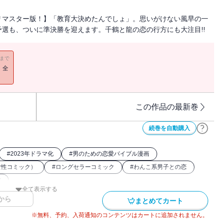
リマスター版！】「教育大決めたんでしょ」。思いがけない風早の一
選も、ついに準決勝を迎えます。千鶴と龍の恋の行方にも大注目!!
11まで
！全
この作品の最新巻
続巻を自動購入
#
2023年ドラマ化
#
男のための恋愛バイブル漫画
女性コミック）
#
ロングセラーコミック
#
わんこ系男子との恋
賞
全て表示する
から
まとめてカート
※無料、予約、入荷通知のコンテンツはカートに追加されません。