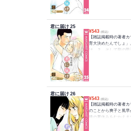
君に届け 25
¥
543
(税込)
【雑誌掲載時の著者カ
育大決めたんでしょ」
は…？ そして龍の甲
鶴と龍の恋の行方にも大
君に届け 26
¥
543
(税込)
【雑誌掲載時の著者カ
のことから爽子と風早
後の夏休みをむかえま
泊まりに来るのですが