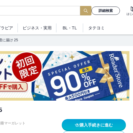
詳細検索
はじ
グラビア
ビジネス
・実用
BL・TL
タテヨミ
君に届け 25
5
別冊マーガレット
購入手続きに進む