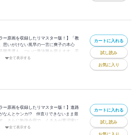
ラー原画を収録したリマスター版！】「教
カートに入れる
。思いがけない風早の一言に爽子の本心
子園予選も、ついに準決勝を迎えます。千
試し読み
注目!!
全て表示する
お気に入り
ラー原画を収録したリマスター版！】進路
カートに入れる
がなんとケンカ!? 仲直りできないまま最
す。さらに勉強合宿で、くるみが黒沼家に
試し読み
…。
全て表示する
お気に入り