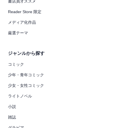
書店員オススメ
Reader Store 限定
メディア化作品
厳選テーマ
ジャンルから探す
コミック
少年・青年コミック
少女・女性コミック
ライトノベル
小説
雑誌
グラビア