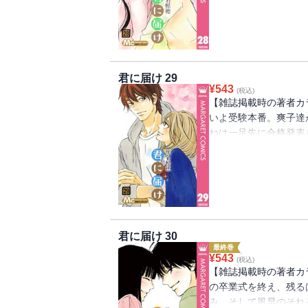
君に届け 29
¥
543
(税込)
【雑誌掲載時の著者カ
いよ受験本番。爽子達
ねは一足先に合格発表
とへ行くあやねですが
君に届け 30
最終巻
¥
543
(税込)
【雑誌掲載時の著者カ
の卒業式を終え、残る
み、そして風早のそれ