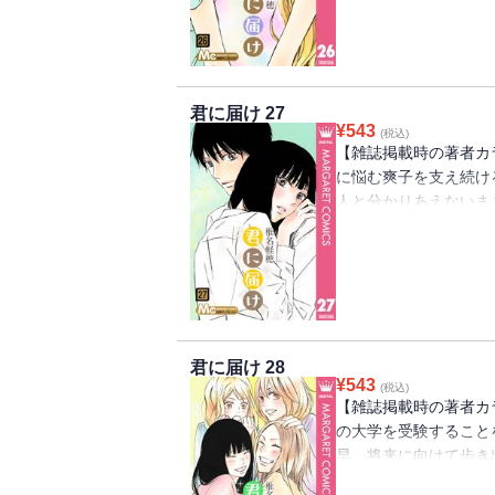
君に届け 27
¥
543
(税込)
【雑誌掲載時の著者カ
に悩む爽子を支え続け
人と分かりあえないま
子にも決断のときが訪
君に届け 28
¥
543
(税込)
【雑誌掲載時の著者カ
の大学を受験すること
早。将来に向けて歩き
して、あやねにも事件発