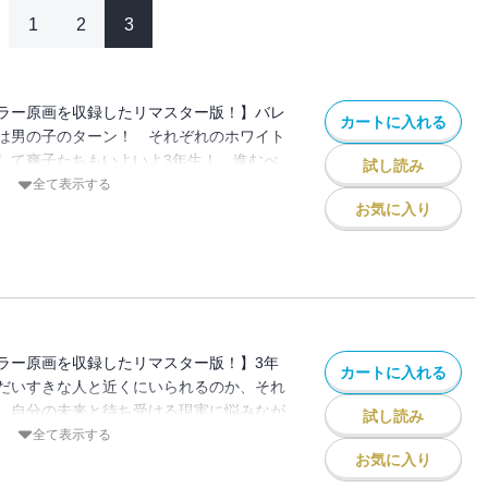
1
2
3
ラー原画を収録したリマスター版！】バレ
カートに入れる
は男の子のターン！ それぞれのホワイト
して爽子たちもいよいよ3年生！ 進むべ
試し読み
生活最後の1年が始まります…！
全て表示する
お気に入り
ラー原画を収録したリマスター版！】3年
カートに入れる
だいすきな人と近くにいられるのか、それ
。自分の未来と待ち受ける現実に悩みなが
試し読み
出していくのですが…。 【同時収録】ス
全て表示する
音×椎名軽穂 まゆげの角度は45°で
お気に入り