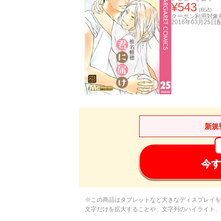
¥
543
(税込)
クーポン利用対象
2016年03月25日
新規
今す
※この商品はタブレットなど大きなディスプレイを
文字だけを拡大することや、文字列のハイライト、