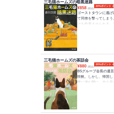
三毛猫ホームズの暗黒迷路
20%ポイント
¥
858
(税込)
ゴーストタウンに逃げ
て同僚を撃ってしまう
けを約束させられる。
シリーズ第43弾！
三毛猫ホームズの茶話会
20%ポイント
¥
880
(税込)
BSグループ会長の遺言
咲帆。しかし、帰国し
業に潜む闇に、片山兄
ズ第44弾。