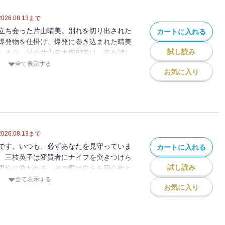
2026.08.13
まで
立ち会った片山晴美。別れを切り出された
カートに入れる
爆発物を仕掛け、爆発に巻き込まれた晴美
試し読み
しまう。兄の片山義太郎刑事は、姿を消し
い始める。しかし、見つけた母親を尾行し
全て表示する
お気に入り
幼女を襲う犯罪が多発、さらに爆破犯の姉
・・・・・。複雑に交錯する事件の結末
2026.08.13
まで
です。いつも、必ずあなたを見守っていま
カートに入れる
、三枝英子は変質者にナイフを突きつけら
試し読み
男性に救われる。その男は自らを用心棒と
それ以降、英子を困らせる人物が危険な目
全て表示する
お気に入り
は、彼女に嫌がらせをした上司が殺害され
、英子を救った「用心棒」の仕業なのか？
表題作「三毛猫ホームズの用心棒」を含む
シリーズ第46弾。