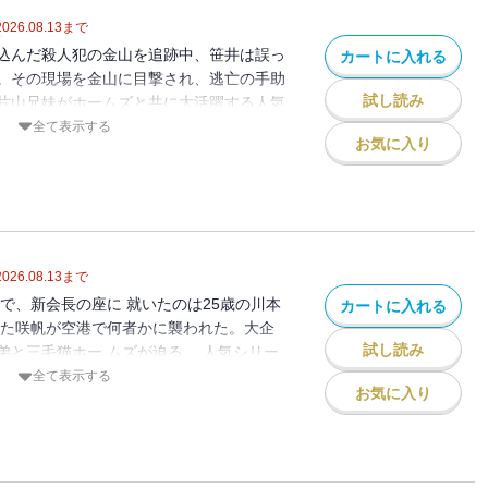
2026.08.13
まで
込んだ殺人犯の金山を追跡中、笹井は誤っ
カートに入れる
。その現場を金山に目撃され、逃亡の手助
試し読み
片山兄妹がホームズと共に大活躍する人気
全て表示する
お気に入り
2026.08.13
まで
で、新会長の座に 就いたのは25歳の川本
カートに入れる
 た咲帆が空港で何者かに襲われた。大企
試し読み
弟と三毛猫ホー ムズが迫る。 人気シリー
全て表示する
お気に入り