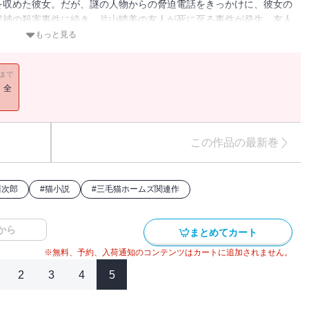
を収めた彼女。だが、謎の人物からの脅迫電話をきっかけに、彼女の
候補の殺害事件に続き、片山晴美の友人が死に至る事件が発生。友人
兄妹とホームズは、一連の事件の鍵を握る〈闇将軍〉の陰謀に迫る。
もっと見る
11まで
！全
この作品の最新巻
川次郎
#
猫小説
#
三毛猫ホームズ関連作
から
まとめてカート
※無料、予約、入荷通知のコンテンツはカートに追加されません。
2
3
4
5