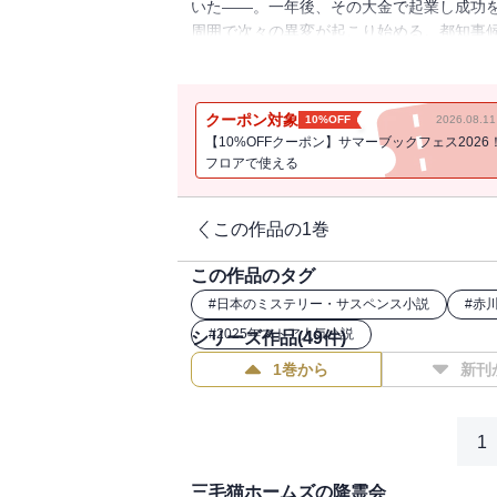
いた――。一年後、その大金で起業し成功
周囲で次々の異変が起こり始める。都知事
の死をきっかけにのぞみと知り合った片山
大人気シリーズ第49巻。
クーポン対象
10%OFF
2026.08.
【10%OFFクーポン】サマーブックフェス2026
フロアで使える
この作品の1巻
この作品のタグ
#
日本のミステリー・サスペンス小説
#
赤
#
2025年ストア人気小説
シリーズ作品(
49
件)
1巻から
新刊
1
三毛猫ホームズの降霊会