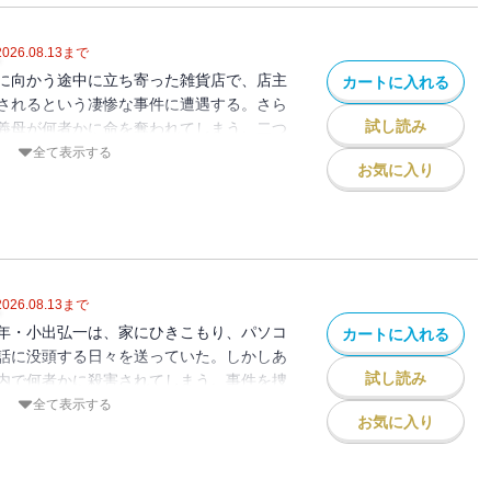
2026.08.13
まで
に向かう途中に立ち寄った雑貨店で、店主
カートに入れる
されるという凄惨な事件に遭遇する。さら
試し読み
義母が何者かに命を奪われてしまう。二つ
みすずの日常が変わり始めた。言いなりだ
全て表示する
お気に入り
した強盗殺人の犯人との再
て、さらなる殺人事件が起ころうとしてい
ミステリ、大人気シリーズ第47弾！
2026.08.13
まで
年・小出弘一は、家にひきこもり、パソコ
カートに入れる
話に没頭する日々を送っていた。しかしあ
試し読み
内で何者かに殺害されてしまう。事件を捜
山刑事は、彼女が生前に思わぬ大金を所有
全て表示する
お気に入り
の主婦とは思えない不穏な行動をしていた
の身辺を探り始める。弘一の元恋人・天宮
、片山とホームズがたどり着いた真相と