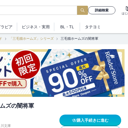
詳細検索
はじ
グラビア
ビジネス
・実用
BL・TL
タテヨミ
ド
「三毛猫ホームズ」シリーズ
三毛猫ホームズの闇将軍
ムズの闇将軍
購入手続きに進む
角川文庫