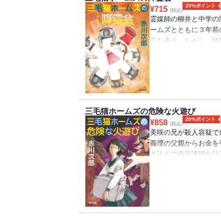
20%ポイント
¥
715
(税込)
霊媒師の柳井と中学の
ームズとともに３年前
立ち会う。しかし、妨
ズ第41弾。※本書は
ました。
三毛猫ホームズの危険な火遊び
20%ポイント
¥
858
(税込)
美咲の兄が殺人容疑で
義理の父親からお金を
き込んで偽装誘拐を計
わせた片山刑事たちに
てしまった。事情を聞
身代金を要求すればい
ホームズの推理が冴え