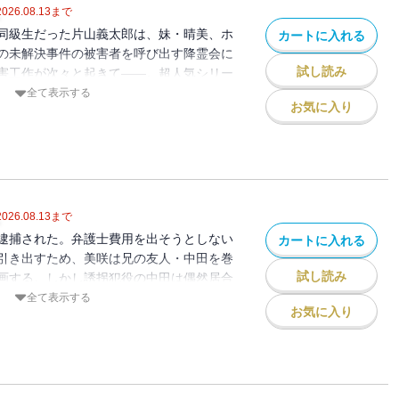
2026.08.13
まで
同級生だった片山義太郎は、妹・晴美、ホ
カートに入れる
の未解決事件の被害者を呼び出す降霊会に
試し読み
害工作が次々と起きて――。超人気シリー
二〇〇八年四月に光文社文庫から刊行され
全て表示する
お気に入り
2026.08.13
まで
逮捕された。弁護士費用を出そうとしない
カートに入れる
引き出すため、美咲は兄の友人・中田を巻
試し読み
画する。しかし誘拐犯役の中田は偶然居合
動揺し、美咲の近くにいたエミを連れ去っ
全て表示する
お気に入り
いたエミは、自分が愛人をする国会議員に
いと協力を申し出るが・・・・・・。猫の
わたる、シリーズ第42弾！