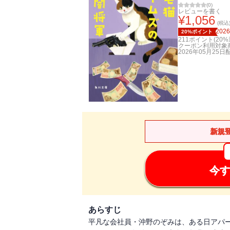
(
0
)
レビューを書く
¥
1,056
(税込
2026
20%ポイント
211
ポイント(
20
%
クーポン利用対象
2026年05月25日
新規
今す
あらすじ
平凡な会社員・沖野のぞみは、ある日アパ