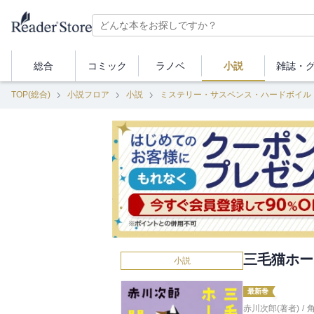
総合
コミック
ラノベ
小説
雑誌・
TOP(総合)
小説フロア
小説
ミステリー・サスペンス・ハードボイル
三毛猫ホー
小説
最新巻
赤川次郎(著者)
/