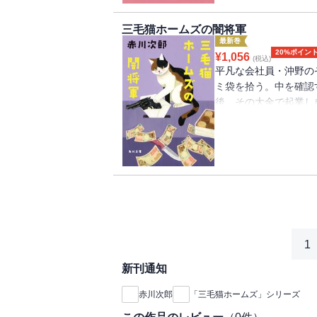
は。大人気シリーズ第
三毛猫ホームズの闇将軍
最新巻
20%ポイン
¥
1,056
(税込)
平凡な会社員・沖野の
ミ袋を拾う。中を確認
後、その大金で起業し
脅迫電話をきっかけに
る。都知事候補の殺害
件が発生。友人の死を
ホームズは、一連の事
人気シリーズ第49巻。
1
新刊通知
赤川次郎
「三毛猫ホームズ」シリーズ