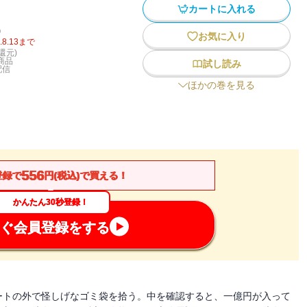
カートに入れる
)
お気に入り
.8.13
まで
還元)
商品
試し読み
配信
ほかの巻を見る
556
登録で
円(税込)で買える！
かんたん30秒登録！
ぐ会員登録をする
ートの外で怪しげなゴミ袋を拾う。中を確認すると、一億円が入って