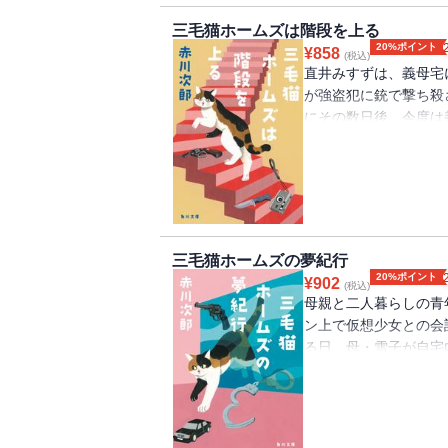
三毛猫ホームズは階段を上る
20%ポイント
¥
858
(税込)
直井みすずは、義母宅
が強盗犯に銃で撃ち殺
にその数日後、今度は
の事件をきっかけに、
った夫との関係、目撃
会・・・・・・。そし
た。傑作長編ユーモア
三毛猫ホームズの夢紀行
20%ポイント
¥
902
(税込)
母親と二人暮らしの青
ン上で仮想少女との会
る日、母・雪子が自宅
査することになった片
していたことや、普通
ことを突き止め、彼女
亜由を巻き込みながら