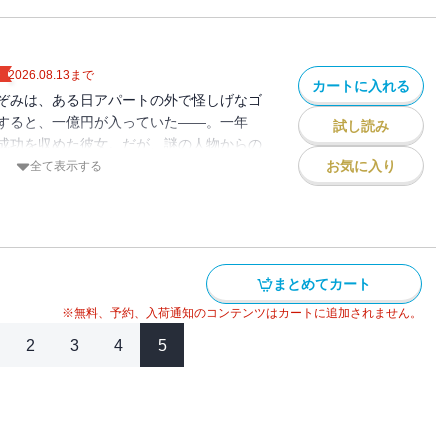
48弾。
ト
2026.08.13
まで
カートに入れる
ぞみは、ある日アパートの外で怪しげなゴ
すると、一億円が入っていた――。一年
試し読み
成功を収めた彼女。だが、謎の人物からの
、彼女の周囲で次々の異変が起こり始め
お気に入り
全て表示する
事件に続き、片山晴美の友人が死に至る事
きっかけにのぞみと知り合った片山兄妹と
件の鍵を握る〈闇将軍〉の陰謀に迫る。大
まとめてカート
※無料、予約、入荷通知のコンテンツはカートに追加されません。
2
3
4
5