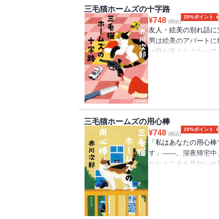
三毛猫ホームズの十字路
20%ポイント
¥
748
(税込)
友人・絵美の別れ話に
男は絵美のアパートに
は目が見えなくなって
た犯人とその母親を追
行き着いた団地では、
が死体で発見されて・
は？
三毛猫ホームズの用心棒
20%ポイント
¥
748
(税込)
「私はあなたの用心棒
す」――。深夜帰宅中
れたところを見知らぬ
言い残し立ち去った。
に合い始める。ついに
た。これらはすべて
そしてその正体は？ 
計５作を収録。大人気