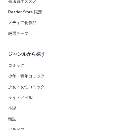
書店員オススメ
Reader Store 限定
メディア化作品
厳選テーマ
ジャンルから探す
コミック
少年・青年コミック
少女・女性コミック
ライトノベル
小説
雑誌
グラビア