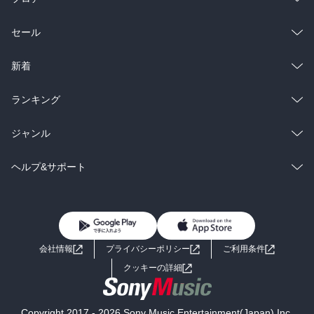
総合
コミック
セール
ラノベ
小説
総合
コミック
新着
雑誌・グラビア
ビジネス・実用
ラノベ
小説
総合
コミック
ランキング
BL・TL
雑誌・グラビア
ビジネス・実用
ラノベ
小説
総合
コミック
ジャンル
BL・TL
雑誌・グラビア
ビジネス・実用
ラノベ
小説
コミック
男性コミック
ヘルプ&サポート
BL・TL
雑誌・グラビア
ビジネス・実用
女性コミック
コミック誌
初めての方へ
ヘルプ
BL・TL
ライトノベル
男子向けラノベ
よくあるご質問
お問い合わせ
会社情報
プライバシーポリシー
ご利用条件
女子向けラノベ
小説
利用規約
クッキーの詳細
国内小説
海外小説
Copyright 2017 - 2026 Sony Music Entertainment(Japan) Inc.