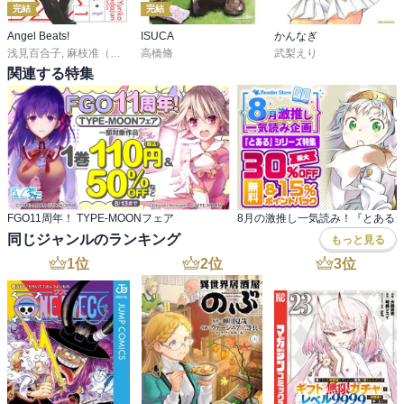
完結
完結
Angel Beats!
ISUCA
かんなぎ
浅見百合子
,
麻枝准（Ｋｅｙ）
高橋脩
,
Ｎａ‐Ｇａ（Ｋｅｙ）
武梨えり
関連する特集
FGO11周年！ TYPE-MOONフェア
同じジャンルのランキング
もっと見る
1
位
2
位
3
位