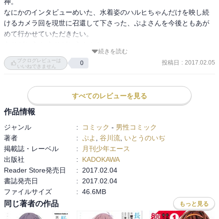
神。

なにかのインタビューめいた、水着姿のハルヒちゃんだけを映し続
けるカメラ回を現世に召還して下さった、ぷよさんを今後ともあが
めて行かせていただきたい。

ありがとう！ ありがとう！！！

続きを読む
ブクログレビューは
投稿日
:
2017.02.05
0
斬新なハルヒちゃん表現をうみだすために苦心惨憺して下さるぷよ
いいねできません
様!!
すべてのレビューを見る
作品情報
ジャンル
:
コミック
-
男性コミック
著者
:
ぷよ
,
谷川流
,
いとうのいぢ
掲載誌・レーベル
:
月刊少年エース
出版社
:
KADOKAWA
Reader Store発売日
:
2017.02.04
書誌発売日
:
2017.02.04
ファイルサイズ
:
46.6MB
同じ著者の作品
もっと見る