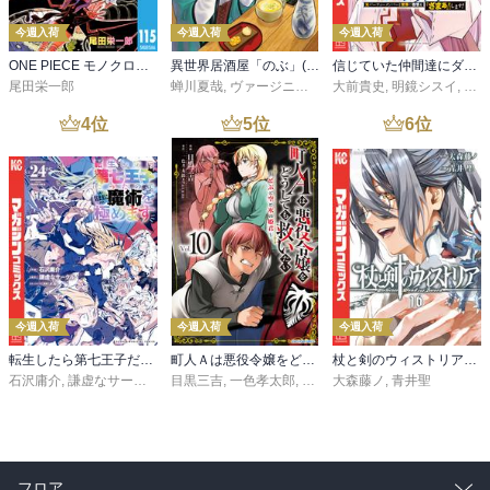
今週入荷
今週入荷
今週入荷
ONE PIECE モノクロ版 115
異世界居酒屋「のぶ」(22)
信じていた仲間達にダンジョン奥地で殺されかけたがギフト『無限ガチャ』でレベル９９９９の仲間達を手に入れて元パーティーメンバーと世界に復讐＆『ざまぁ！』します！（２３）
尾田栄一郎
蝉川夏哉
,
ヴァージニア二等兵
大前貴史
,
転
,
明鏡シスイ
,
ｔｅ
4
位
5
位
6
位
今週入荷
今週入荷
今週入荷
転生したら第七王子だったので、気ままに魔術を極めます（２４）
町人Ａは悪役令嬢をどうしても救いたい ～どぶと空と氷の姫君～１０【電子書店共通特典イラスト付】
杖と剣のウィストリア（１６）
石沢庸介
,
謙虚なサークル
,
メル。
目黒三吉
,
一色孝太郎
,
Parum
大森藤ノ
,
青井聖
フロア