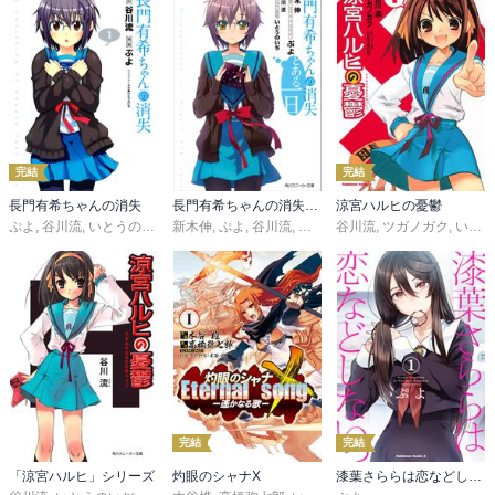
完結
完結
長門有希ちゃんの消失
長門有希ちゃんの消失 とある一日
涼宮ハルヒの憂鬱
ぷよ
,
谷川流
,
いとうのいぢ
新木伸
,
ぷよ
,
谷川流
,
いとうのいぢ
谷川流
,
ツガノガク
,
いとうのいぢ
完結
完結
「涼宮ハルヒ」シリーズ
灼眼のシャナX
漆葉さららは恋などしないっ