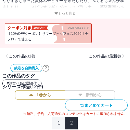
やりすぎちゃった夏休みデビューを果たしたり、みくるちゃんが暴
走したり・・・スピンオフギャグのトップランナー、英姿颯爽ハル
ヒちゃん第１１巻！
もっと見る
クーポン対象
10%OFF
2026.08.11まで
【10%OFFクーポン】サマーブックフェス2026！全
フロアで使える
この作品の1巻
この作品の最新巻
続巻を自動購入
この作品のタグ
#
涼宮ハルヒ関連作
シリーズ作品(
12
件)
1巻から
新刊から
まとめてカート
※無料、予約、入荷通知のコンテンツはカートに追加されません。
1
2