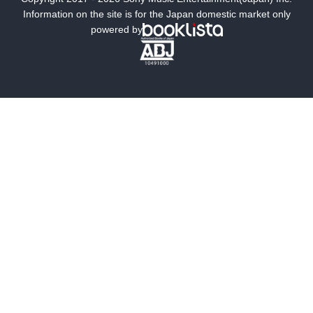
ミステリー
SF
Information on the site is for the Japan domestic market only
powered by
歴史・時代小説
文学
雑誌
グラビア写真集
ボーイズラブ
ティーンズラブ
人文・思想・歴史
社会・政治・法律
ビジネス・経済
サイエンス・テクノロジー
コンピュータ・情報
くらし・家庭
料理・酒
ファッション・美容・ダイエット
ホビー&カルチャー
スポーツ・アウトドア
地図・ガイド
エンターテイメント