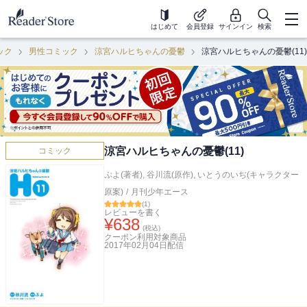
はじめて
会員登録
サインイン
検索
ック
男性コミック
涼宮ハルヒちゃんの憂鬱
涼宮ハルヒちゃんの憂鬱(11)
涼宮ハルヒちゃんの憂鬱(11)
コミック
ぷよ(著者)
,
谷川流(原作)
,
いとうのいぢ(キャラクター
原案)
/
月刊少年エース
(
1
)
レビューを書く
¥
638
(税込)
クーポン利用対象商品
2017年02月04日
配信