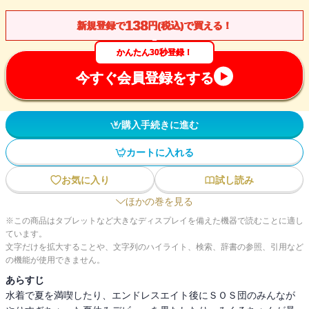
138
新規登録で
円(税込)で買える！
かんたん30秒登録！
今すぐ会員登録をする
購入手続きに進む
カートに入れる
お気に入り
試し読み
ほかの巻を見る
※この商品はタブレットなど大きなディスプレイを備えた機器で読むことに適し
ています。
文字だけを拡大することや、文字列のハイライト、検索、辞書の参照、引用など
の機能が使用できません。
あらすじ
水着で夏を満喫したり、エンドレスエイト後にＳＯＳ団のみんなが