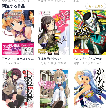
谷川流
,
いとうのいぢ
木谷椎
,
高橋弥七郎
,
いとうのいぢ
ぷよ
,
木谷椎
関連する作品
もっと見る
完結
セールあり
アース・スターコミックス 真・恋姫†無双～萌将伝～
僕は友達が少ない
ペルソナ4 ザ・ゴールデン ザ・コンプリートガイド
ＢａｓｅＳｏｎ
いたち
,
平坂読
,
ブリキ
電撃ＰｌａｙＳｔａｔｉｏｎ編集部