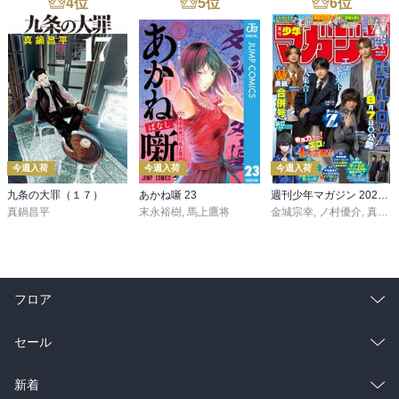
4
位
5
位
6
位
今週入荷
今週入荷
今週入荷
九条の大罪（１７）
あかね噺 23
週刊少年マガジン 2026年36・37号[2026年8月5日発売]
真鍋昌平
末永裕樹
,
馬上鷹将
金城宗幸
,
ノ村優介
,
真島ヒロ
フロア
総合
コミック
セール
ラノベ
小説
総合
コミック
新着