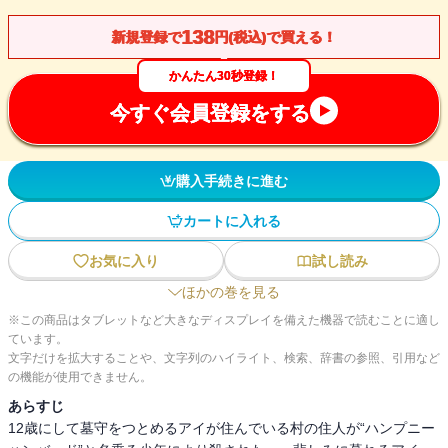
138
新規登録で
円(税込)で買える！
かんたん30秒登録！
今すぐ会員登録をする
購入手続きに進む
カートに入れる
お気に入り
試し読み
ほかの巻を見る
※この商品はタブレットなど大きなディスプレイを備えた機器で読むことに適し
ています。
文字だけを拡大することや、文字列のハイライト、検索、辞書の参照、引用など
の機能が使用できません。
あらすじ
12歳にして墓守をつとめるアイが住んでいる村の住人が“ハンプニー