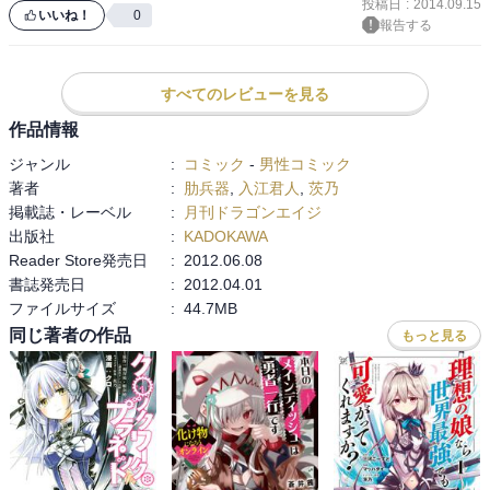
投稿日
:
2014.09.15
いいね！
0
報告する
すべてのレビューを見る
作品情報
ジャンル
:
コミック
-
男性コミック
著者
:
肋兵器
,
入江君人
,
茨乃
掲載誌・レーベル
:
月刊ドラゴンエイジ
出版社
:
KADOKAWA
Reader Store発売日
:
2012.06.08
書誌発売日
:
2012.04.01
ファイルサイズ
:
44.7MB
同じ著者の作品
もっと見る