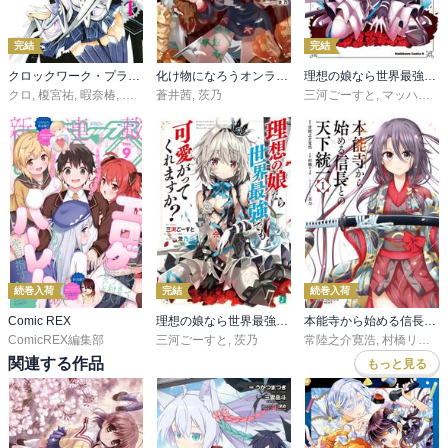
完結
完結
クロックワーク・プラネット
化け物になろうオンライン
理想の娘なら世界最強でも可愛がってくれますか？
クロ
,
榎宮祐
,
暇奈椿
,
茨乃
蒼井茜
,
茨乃
三河ごーすと
,
マッハダイ
,
続巻入荷
完結
続巻入荷
Comic REX
理想の娘なら世界最強でも可愛がってくれますか？
本能寺から始める信長との天下統一
ComicREX編集部
三河ごーすと
,
茨乃
常陸之介寛浩
,
村橋リョウ
,
関連する作品
もっと見る