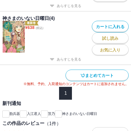
あらすじを見る
神さまのいない日曜日(4)
最新巻
カートに入れる
¥
638
(税込)
試し読み
お気に入り
あらすじを見る
まとめてカート
※無料、予約、入荷通知のコンテンツはカートに追加されません。
1
新刊通知
肋兵器
入江君人
茨乃
神さまのいない日曜日
この作品のレビュー
（
1
件）