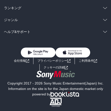
雑誌・グラビア
ビジネス・実用
ラノベ
小説
総合
コミック
ランキング
BL・TL
雑誌・グラビア
ビジネス・実用
ラノベ
小説
総合
コミック
ジャンル
BL・TL
雑誌・グラビア
ビジネス・実用
ラノベ
小説
コミック
男性コミック
ヘルプ&サポート
BL・TL
雑誌・グラビア
ビジネス・実用
女性コミック
コミック誌
初めての方へ
ヘルプ
BL・TL
ライトノベル
男子向けラノベ
よくあるご質問
お問い合わせ
会社情報
プライバシーポリシー
ご利用条件
女子向けラノベ
小説
利用規約
クッキーの詳細
国内小説
海外小説
Copyright 2017 - 2026 Sony Music Entertainment(Japan) Inc.
ミステリー
SF
Information on the site is for the Japan domestic market only
powered by
歴史・時代小説
文学