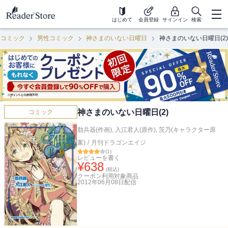
はじめて
会員登録
サインイン
検索
コミック
男性コミック
神さまのいない日曜日
神さまのいない日曜日(2)
神さまのいない日曜日(2)
コミック
肋兵器(作画)
,
入江君人(原作)
,
茨乃(キャラクター原
案)
/
月刊ドラゴンエイジ
(
1
)
レビューを書く
¥
638
(税込)
クーポン利用対象商品
2012年06月08日
配信