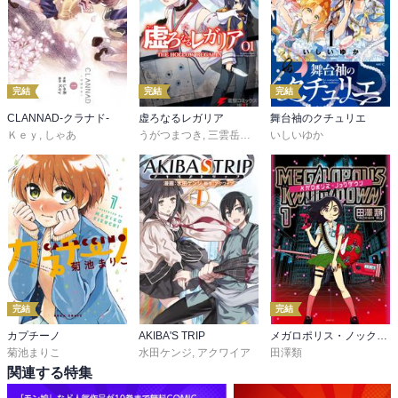
完結
完結
完結
CLANNAD-クラナド-
虚ろなるレガリア
舞台袖のクチュリエ
Ｋｅｙ
,
しゃあ
うがつまつき
,
三雲岳斗
,
深遊
いしいゆか
完結
完結
カプチーノ
AKIBA'S TRIP
メガロポリス・ノックダウン
菊池まりこ
水田ケンジ
,
アクワイア
田澤類
関連する特集