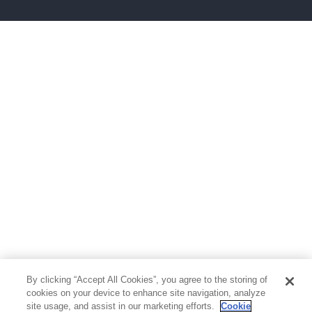
雑誌
グラビア写真集
ボーイズラブ
ティーンズラブ
人文・思想・歴史
社会・政治・法律
ビジネス・経済
サイエンス・テクノロジー
コンピュータ・情報
くらし・家庭
料理・酒
ファッション・美容・ダイエット
ホビー&カルチャー
スポーツ・アウトドア
地図・ガイド
エンターテイメント
芸術・アート
映画・音楽・演劇
By clicking “Accept All Cookies”, you agree to the storing of
写真集
教養
cookies on your device to enhance site navigation, analyze
site usage, and assist in our marketing efforts.
Cookie