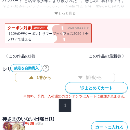
ハンバード”と名乗る少年により殺された―。悲しみに暮れるアイ。
そんな彼女にハンプニーハンバードは銃口を向け、死ねと告げるが
―!?
もっと見る
クーポン対象
10%OFF
2026.08.11まで
【10%OFFクーポン】サマーブックフェス2026！全
フロアで使える
この作品の1巻
この作品の最新巻
続巻を自動購入
シリーズ作品(
4
件)
1巻から
新刊から
まとめてカート
※無料、予約、入荷通知のコンテンツはカートに追加されません。
1
神さまのいない日曜日(1)
¥
638
(税込)
カートに入れる