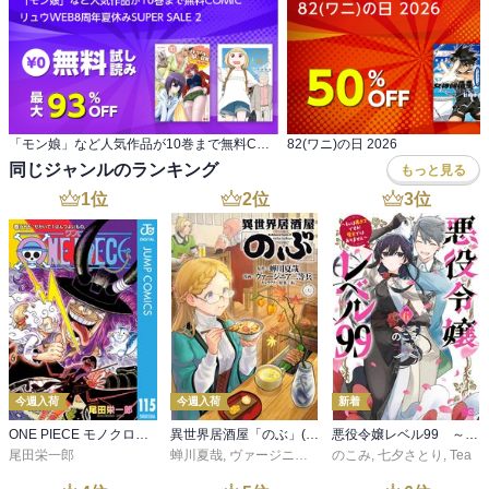
「モン娘」など人気作品が10巻まで無料COMIC リュウWEB8周年夏休みSUPER SALE 2
82(ワニ)の日 2026
同じジャンルのランキング
もっと見る
1
位
2
位
3
位
今週入荷
今週入荷
新着
ONE PIECE モノクロ版 115
異世界居酒屋「のぶ」(22)
悪役令嬢レベル99 ～私は裏ボスですが魔王ではありません～ その６
尾田栄一郎
蝉川夏哉
,
ヴァージニア二等兵
のこみ
,
転
,
七夕さとり
,
Tea