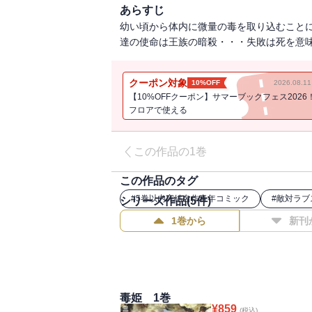
あらすじ
幼い頃から体内に微量の毒を取り込むこと
達の使命は王族の暗殺・・・失敗は死を意味す
クーポン対象
10%OFF
2026.08.
【10%OFFクーポン】サマーブックフェス2026
フロアで使える
この作品の1巻
この作品のタグ
#
5巻以内完結名作青年コミック
#
敵対ラブ
シリーズ作品(
5
件)
1巻から
新刊
毒姫 1巻
¥
859
(税込)