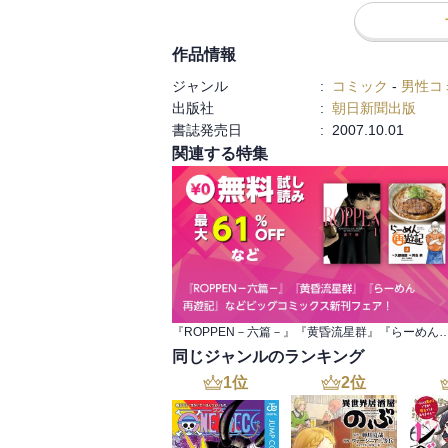
作品情報
ジャンル
:
コミック
-
男性コ
出版社
:
朝日新聞出版
書誌発売日
:
2007.10.01
関連する特集
『ROPPEN－六篇－』『黄昏流星群』『らーめん 再遊記』などビッ
同じジャンルのランキング
1
位
2
位