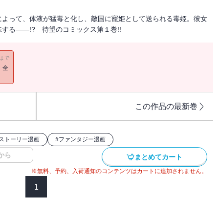
によって、体液が猛毒と化し、敵国に寵姫として送られる毒姫。彼女
る――!? 待望のコミックス第１巻!!
11まで
！全
この作品の最新巻
ストーリー漫画
#
ファンタジー漫画
から
まとめてカート
※無料、予約、入荷通知のコンテンツはカートに追加されません。
1