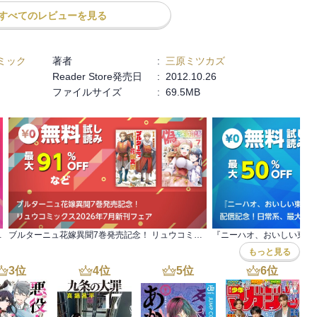
すべてのレビューを見る
ミック
著者
:
三原ミツカズ
Reader Store発売日
:
2012.10.26
ファイルサイズ
:
69.5MB
グコミックス新刊フェア！
ブルターニュ花嫁異聞7巻発売記念！ リュウコミックス2026年7月新刊フェア
もっと見る
3
位
4
位
5
位
6
位