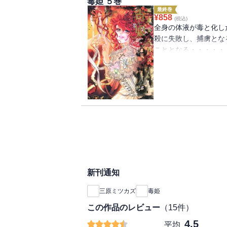
毒姫 ５巻
最終巻
¥
858
(税込)
全身の体液が毒と化し
殺に失敗し、捕虜とな
こととなる・・・・・
悩、人々とのふれあい
結巻。
新刊通知
三原ミツカズ
毒姫
この作品のレビュー
（
15
件）
4.5
平均