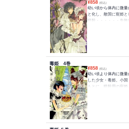
¥
858
(税込)
幼い頃から体内に微量
と化し、敵国に寵姫と
暗殺・・・・・・失敗
ちとの対決。謎あり、
毒姫 4巻
¥
858
(税込)
幼い頃より体内に微量
した少女・毒姫。小国
もとに、暗殺用の寵姫
たリコリスは、暗殺に
には不穏な空気が流れ
待望の第４巻!!