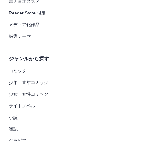
書店員オススメ
Reader Store 限定
メディア化作品
厳選テーマ
ジャンルから探す
コミック
少年・青年コミック
少女・女性コミック
ライトノベル
小説
雑誌
グラビア