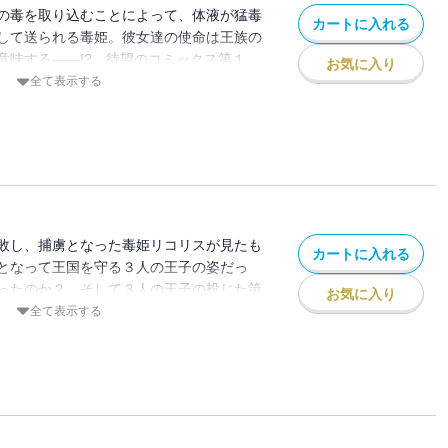
の毒を取り込むことによって、体液が猛毒
カートに入れる
して送られる毒姫。彼女達の使命は王族の
意味する――!? 待望のコミックス第１
お気に入り
全て表示する
敗し、捕虜となった毒姫リコリスが見たも
カートに入れる
となって王国を守る３人の王子の姿だっ
ったのか？ そして３人の王子の投じた策
お気に入り
全て表示する