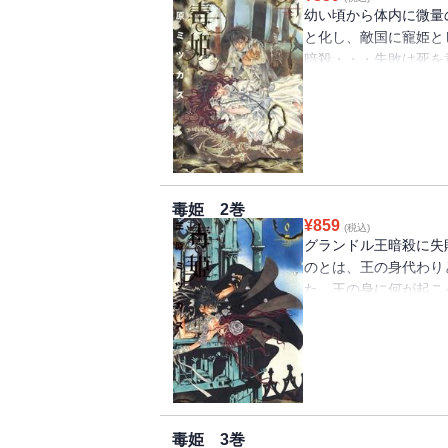
幼い頃から体内に微量
と化し、敵国に寵姫と
暗殺・・・失敗は死を
巻!!
毒姫 2巻
¥
859
(税込)
グランドル王暗殺に失
のとは、王の身代わり
た。王の身に何が起こ
とは――!?
毒姫 3巻