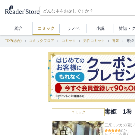
総合
コミック
ラノベ
小説
雑誌・
TOP(総合)
コミックフロア
コミック
男性コミック
毒姫
毒姫
毒姫 1巻
コミック
三原ミツカズ(著)
/
(
15
)
レビューを書く