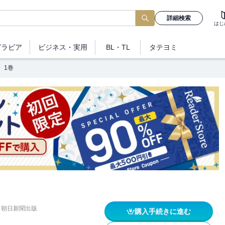
詳細検索
はじ
グラビア
ビジネス
・実用
BL・TL
タテヨミ
 1巻
朝日新聞出版
購入手続きに進む