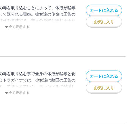
の毒を取り込むことによって、体液が猛毒
カートに入れる
して送られる毒姫。彼女達の使命は王族の
は死を意味する。主人公を取り囲む王子た
お気に入り
感動あり、切なさありの第３巻。
全て表示する
の毒を取り込む事で全身の体液が猛毒と化
カートに入れる
ミトラガイナでは、少女達は敵国の王族の
として送られていた。グランドルに登城し
お気に入り
失敗し、捕虜の生活を強いられるが、国内
全て表示する
ていた――!? ゴシック・ファンタジー、