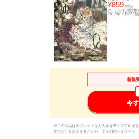
¥
859
(税込)
クーポン利用対象
2012年10月26日
新規
今す
※この商品はタブレットなど大きなディスプレイを
文字だけを拡大することや、文字列のハイライト、