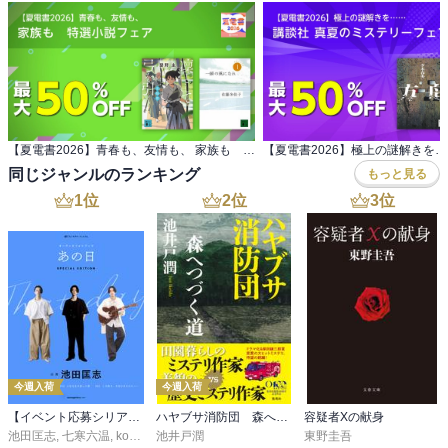
【夏電書2026】青春も、友情も、 家族も 特選小説フェア
同じジャンルのランキング
もっと見る
1
位
2
位
3
位
今週入荷
今週入荷
【イベント応募シリアルコード付】池田匡志出演・オーディオフォトブック「あの日」SPECIAL EDITION（音声／動画付）
ハヤブサ消防団 森へつづく道
容疑者Xの献身
池田匡志
,
七寒六温
,
konoko58
池井戸潤
,
村崎キコ
東野圭吾