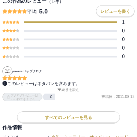
この作品のレビュー
（
1
件）
5.0
レビューを書く
平均
1
0
0
0
0
powered by ブクログ
このレビューはネタバレを含みます。
続きを読む
大金持ちのお嬢さんが、社長をしている。 

ブクログレビューは
優秀な秘書がいるからだが、男女関係はややこしい。 

投稿日
:
2011.08.12
0
いいねできません
自分で男性を振っておいて、殺そうとする。 

これは、さぞ暗い、怪奇小説になるだろうと予測できた。 

すべてのレビューを見る
作品情報
幸い、「上」の範囲では、社長の手による殺人は発覚しないのだろ
ジャンル
:
小説
-
ミステリー・サスペンス・ハード