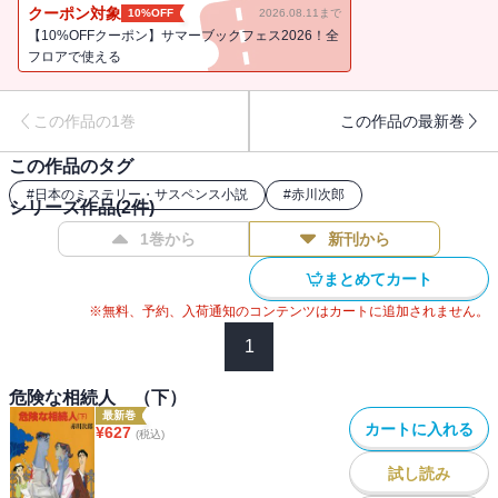
す仲になったり。伊吹君は、桐子の家で働く栄子に恋するようにな
クーポン対象
10%OFF
2026.08.11まで
って――桐子と伊吹君のてんてこ舞いは当分続きそう。仕事に恋
【10%OFFクーポン】サマーブックフェス2026！全
に、おしゃれなラブ・サスペンス！
フロアで使える
この作品の1巻
この作品の最新巻
この作品のタグ
#
日本のミステリー・サスペンス小説
#
赤川次郎
シリーズ作品(
2
件)
1巻から
新刊から
まとめてカート
※無料、予約、入荷通知のコンテンツはカートに追加されません。
1
危険な相続人 （下）
最新巻
カートに入れる
¥
627
(税込)
試し読み