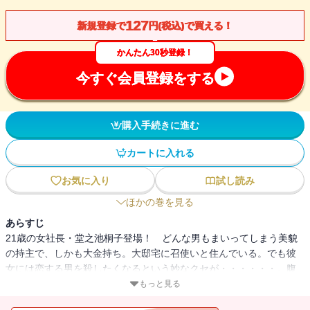
127
新規登録で
円(税込)で買える！
かんたん30秒登録！
今すぐ会員登録をする
購入手続きに進む
カートに入れる
お気に入り
試し読み
ほかの巻を見る
あらすじ
21歳の女社長・堂之池桐子登場！ どんな男もまいってしまう美貌
の持主で、しかも大金持ち。大邸宅に召使いと住んでいる。でも彼
女には恋する男を殺したくなるという妙なクセが・・・・・・。腹
黒い中年男、藤田が仕掛けてくるワナに、有能でハンサムな秘書、
もっと見る
伊吹君と〈迷〉コンビで対抗したり、自分の会社の社員と夜を過ご