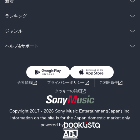
総合
コミック
新着
雑誌・グラビア
ビジネス・実用
ラノベ
小説
総合
コミック
ランキング
BL・TL
雑誌・グラビア
ビジネス・実用
ラノベ
小説
総合
コミック
ジャンル
BL・TL
雑誌・グラビア
ビジネス・実用
ラノベ
小説
コミック
男性コミック
ヘルプ&サポート
BL・TL
雑誌・グラビア
ビジネス・実用
女性コミック
コミック誌
初めての方へ
ヘルプ
BL・TL
ライトノベル
男子向けラノベ
よくあるご質問
お問い合わせ
会社情報
プライバシーポリシー
ご利用条件
女子向けラノベ
小説
利用規約
クッキーの詳細
国内小説
海外小説
Copyright 2017 - 2026 Sony Music Entertainment(Japan) Inc.
ミステリー
SF
Information on the site is for the Japan domestic market only
powered by
歴史・時代小説
文学