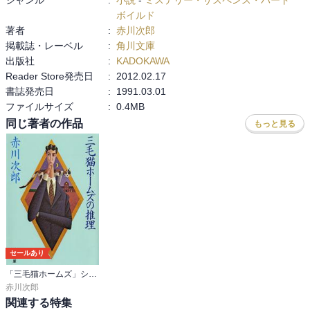
う。 

ボイルド
著者
:
赤川次郎
ちょっと恐いお話です。
掲載誌・レーベル
:
角川文庫
出版社
:
KADOKAWA
Reader Store発売日
:
2012.02.17
書誌発売日
:
1991.03.01
ファイルサイズ
:
0.4MB
同じ著者の作品
もっと見る
セールあり
「三毛猫ホームズ」シリーズ
赤川次郎
関連する特集