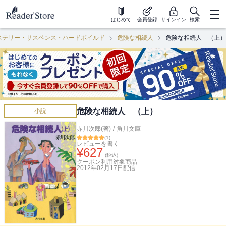
はじめて
会員登録
サインイン
検索
ステリー・サスペンス・ハードボイルド
危険な相続人
危険な相続人 （上）
危険な相続人 （上）
小説
赤川次郎(著)
/
角川文庫
(
1
)
レビューを書く
¥
627
(税込)
クーポン利用対象商品
2012年02月17日
配信