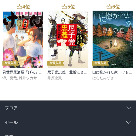
4
位
5
位
6
位
今週入荷
今週入荷
今週入荷
異世界居酒屋「げん」三杯目
尼子党忠義 北近江合戦心得〈八〉
山に抱かれた家 けもの道
蝉川夏哉
,
碓井ツカサ
井原忠政
はらだみずき
フロア
総合
コミック
セール
ラノベ
小説