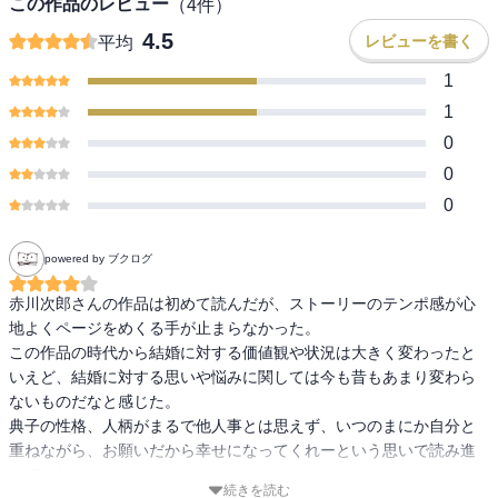
この作品のレビュー
（
4
件）
4.5
レビューを書く
平均
1
1
0
0
0
powered by ブクログ
赤川次郎さんの作品は初めて読んだが、ストーリーのテンポ感が心
地よくページをめくる手が止まらなかった。

この作品の時代から結婚に対する価値観や状況は大きく変わったと
いえど、結婚に対する思いや悩みに関しては今も昔もあまり変わら
ないものだなと感じた。

典子の性格、人柄がまるで他人事とは思えず、いつのまにか自分と
重ねながら、お願いだから幸せになってくれーという思いで読み進
めていた。

続きを読む