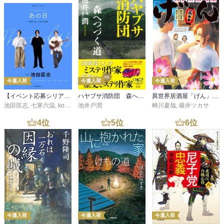
今週入荷
今週入荷
今週入荷
【イベント応募シリアルコード付】池田匡志出演・オーディオフォトブック「あの日」SPECIAL EDITION（音声／動画付）
ハヤブサ消防団 森へつづく道
異世界居酒屋「げん」三杯目
池田匡志
,
七寒六温
,
konoko58
池井戸潤
,
村崎キコ
蝉川夏哉
,
碓井ツカサ
4
位
5
位
6
位
今週入荷
今週入荷
今週入荷