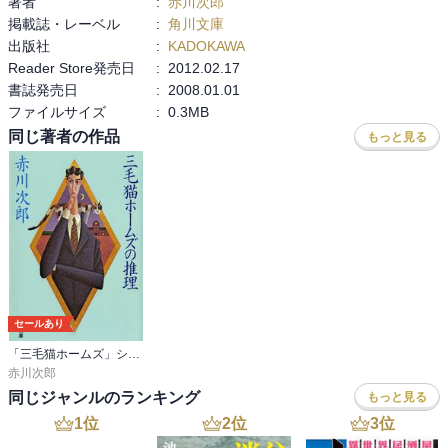
著者
:
赤川次郎
掲載誌・レーベル
:
角川文庫
出版社
:
KADOKAWA
Reader Store発売日
:
2012.02.17
書誌発売日
:
2008.01.01
ファイルサイズ
:
0.3MB
同じ著者の作品
もっと見る
セールあり
「三毛猫ホームズ」シリーズ
赤川次郎
同じジャンルのランキング
もっと見る
1
位
2
位
3
位