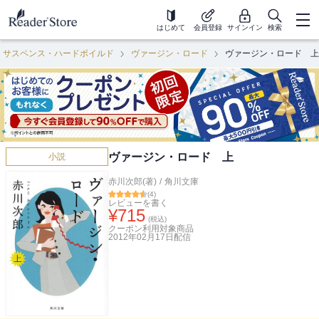
はじめて
会員登録
サインイン
検索
・サスペンス・ハードボイルド
ヴァージン・ロード
ヴァージン・ロード 上
ヴァージン・ロード 上
小説
赤川次郎(著)
/
角川文庫
(
4
)
レビューを書く
¥
715
(税込)
クーポン利用対象商品
2012年02月17日
配信