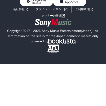
BL・TL
ライトノベル
男子向けラノベ
よくあるご質問
お問い合わせ
会社情報
プライバシーポリシー
ご利用条件
女子向けラノベ
小説
利用規約
クッキーの詳細
国内小説
海外小説
Copyright 2017 - 2026 Sony Music Entertainment(Japan) Inc.
ミステリー
SF
Information on the site is for the Japan domestic market only
powered by
歴史・時代小説
文学
雑誌
グラビア写真集
ボーイズラブ
ティーンズラブ
人文・思想・歴史
社会・政治・法律
ビジネス・経済
サイエンス・テクノロジー
コンピュータ・情報
くらし・家庭