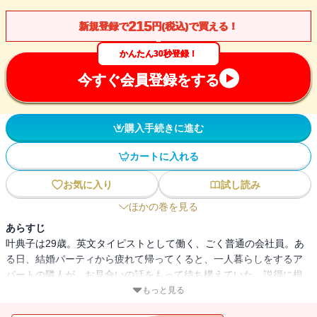
215
新規登録で
円(税込)で買える！
かんたん30秒登録！
今すぐ会員登録をする
購入手続きに進む
カートに入れる
お気に入り
試し読み
ほかの巻を見る
あらすじ
叶典子は29歳。英文タイピストとして働く、ごく普通の会社員。あ
る日、結婚パーティから疲れて帰ってくると、一人暮らしをするア
パートの隣人が、お見合いの話をもって待ち構えていた。説得に根
負けして、典子はさして気乗りのしないままお見合いをすること
もっと見る
に。さらに「貴女を見ている」という差出人不明の手紙、弟の結婚