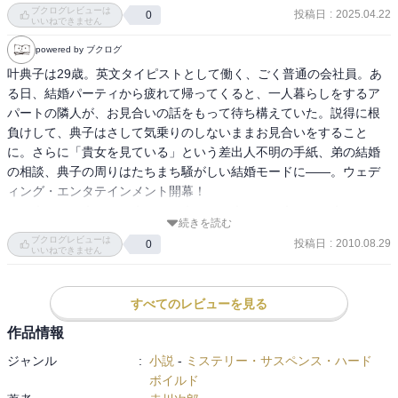
婚活を始めたことで悩み、葛藤に苦しみながらも成長していく典子
ブクログレビューは
投稿日
:
2025.04.22
0
をみて、何事も始めなければ変わらない、勇気を持って行動に移す
いいねできません
ことで初めて気づけることがあるのだということをこの本を通して
powered by ブクログ
学んだ。

叶典子は29歳。英文タイピストとして働く、ごく普通の会社員。あ
いろいろ回り道をしたことが、結果的に自分なりの結婚に対する答
る日、結婚パーティから疲れて帰ってくると、一人暮らしをするア
えを見出すことに繋がったのだろうな。

パートの隣人が、お見合いの話をもって待ち構えていた。説得に根
私にとっての結婚とはなんだろう？悩み、もがきながら自分なりの
負けして、典子はさして気乗りのしないままお見合いをすること
答えを見つけていきたいと思う。
に。さらに「貴女を見ている」という差出人不明の手紙、弟の結婚
の相談、典子の周りはたちまち騒がしい結婚モードに――。ウェデ
ィング・エンタテインメント開幕！

．。☆。．。☆。．。☆。．。☆。．。☆。．。☆。．。☆。．
続きを読む
ブクログレビューは
投稿日
:
2010.08.29
0
いいねできません
すべてのレビューを見る
作品情報
ジャンル
:
小説
-
ミステリー・サスペンス・ハード
ボイルド