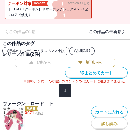
の相談、典子の周りはたちまち騒がしい結婚モードに――。ウェデ
クーポン対象
10%OFF
2026.08.11まで
ィング・エンタテインメント開幕！
【10%OFFクーポン】サマーブックフェス2026！全
フロアで使える
この作品の1巻
この作品の最新巻
この作品のタグ
#
日本のミステリー・サスペンス小説
#
赤川次郎
シリーズ作品(
2
件)
1巻から
新刊から
まとめてカート
※無料、予約、入荷通知のコンテンツはカートに追加されません。
1
ヴァージン・ロード 下
最新巻
カートに入れる
¥
671
(税込)
試し読み