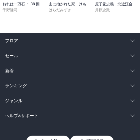
おれは一万石 ： 38 因縁の賊
山に抱かれた家 けもの道
尼子党忠義 北近江合戦心得〈八〉
千野隆司
はらだみずき
井原忠政
フロア
総合
コミック
セール
ラノベ
小説
総合
コミック
新着
雑誌・グラビア
ビジネス・実用
ラノベ
小説
総合
コミック
ランキング
BL・TL
雑誌・グラビア
ビジネス・実用
ラノベ
小説
総合
コミック
ジャンル
BL・TL
雑誌・グラビア
ビジネス・実用
ラノベ
小説
コミック
男性コミック
ヘルプ&サポート
BL・TL
雑誌・グラビア
ビジネス・実用
女性コミック
コミック誌
初めての方へ
ヘルプ