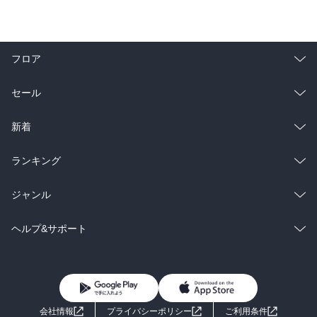
フロア
総合
コミック
セール
ラノベ
小説
総合
コミック
新着
雑誌・グラビア
ビジネス・実用
ラノベ
小説
総合
コミック
ランキング
BL・TL
雑誌・グラビア
ビジネス・実用
ラノベ
小説
総合
コミック
ジャンル
BL・TL
雑誌・グラビア
ビジネス・実用
ラノベ
小説
コミック
男性コミック
ヘルプ&サポート
BL・TL
雑誌・グラビア
ビジネス・実用
女性コミック
コミック誌
初めての方へ
ヘルプ
BL・TL
ライトノベル
男子向けラノベ
よくあるご質問
お問い合わせ
会社情報
プライバシーポリシー
ご利用条件