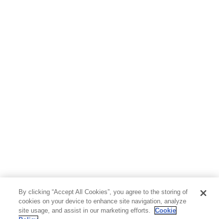
ホビー&カルチャー
スポーツ・アウトドア
地図・ガイド
エンターテイメント
芸術・アート
映画・音楽・演劇
写真集
教養
医学・福祉
教育・語学・参考書
児童書
By clicking “Accept All Cookies”, you agree to the storing of
cookies on your device to enhance site navigation, analyze
site usage, and assist in our marketing efforts.
Cookie