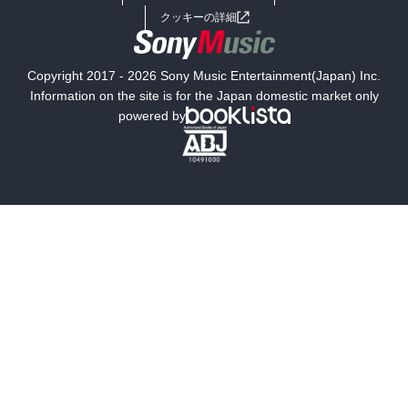
女子向けラノベ
小説
利用規約
クッキーの詳細
国内小説
海外小説
Copyright 2017 - 2026 Sony Music Entertainment(Japan) Inc.
ミステリー
SF
Information on the site is for the Japan domestic market only
powered by
歴史・時代小説
文学
雑誌
グラビア写真集
ボーイズラブ
ティーンズラブ
人文・思想・歴史
社会・政治・法律
ビジネス・経済
サイエンス・テクノロジー
コンピュータ・情報
くらし・家庭
料理・酒
ファッション・美容・ダイエット