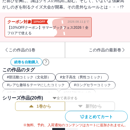
た喜びを胸に、識はクイズの特訓に励む。そして、いよいよ強豪高
がしのぎを削るクイズ大会が開幕。その意外なルールとは・・・!?
クーポン対象
10%OFF
2026.08.11まで
【10%OFFクーポン】サマーブックフェス2026！全
フロアで使える
この作品の1巻
この作品の最新巻
続巻を自動購入
この作品のタグ
#
部活動コミック（文化部）
#
女子高生（男性コミック）
#
レアな趣味をテーマにしたコミック
#
ロングセラーコミック
#
先輩・後輩（男性コミック）
#
2017年アニメ化
シリーズ作品(
20
件)
全て表示する
1巻から
新刊から
まとめてカート
※無料、予約、入荷通知のコンテンツはカートに追加されません。