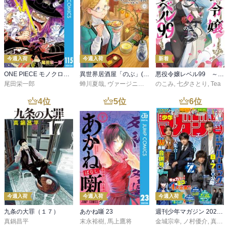
今週入荷
今週入荷
新着
ONE PIECE モノクロ版 115
異世界居酒屋「のぶ」(22)
悪役令嬢レベル99 ～私は裏ボスですが魔王ではありません～ その６
尾田栄一郎
蝉川夏哉
,
ヴァージニア二等兵
のこみ
,
転
,
七夕さとり
,
Tea
4
位
5
位
6
位
今週入荷
今週入荷
今週入荷
九条の大罪（１７）
あかね噺 23
週刊少年マガジン 2026年36・37号[2026年8月5日発売]
真鍋昌平
末永裕樹
,
馬上鷹将
金城宗幸
,
ノ村優介
,
真島ヒロ