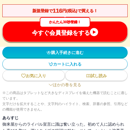
116
新規登録で
円(税込)で買える！
かんたん30秒登録！
今すぐ会員登録をする
購入手続きに進む
カートに入れる
お気に入り
試し読み
ほかの巻を見る
※この商品はタブレットなど大きなディスプレイを備えた機器で読むことに適し
ています。
文字だけを拡大することや、文字列のハイライト、検索、辞書の参照、引用など
の機能が使用できません。
あらすじ
御来屋からのライバル宣言に識は奮い立った。初めて人に認められ