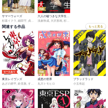
完結
完結
サマーウォーズ
六人の嘘つきな大学生【プラス１】
杉基イクラ
,
細田守
,
貞本義行
浅倉秋成
,
大沢形画
,
杉基イクラ
関連する作品
もっと見る
セールあり
完結
完結
東京レイヴンズ
成恵の世界
ブラッドラッド
あざの耕平
,
鈴見敦
,
すみ兵
丸川トモヒロ
小玉有起