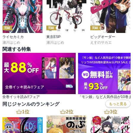
完結
完結
完結
ライセカミカ
東京ESP
ビッグオーダー
瀬川はじめ
瀬川はじめ
えすのサカエ
関連する特集
全巻イッキ読み!!フェア
同じジャンルのランキング
もっと見る
1
位
2
位
3
位