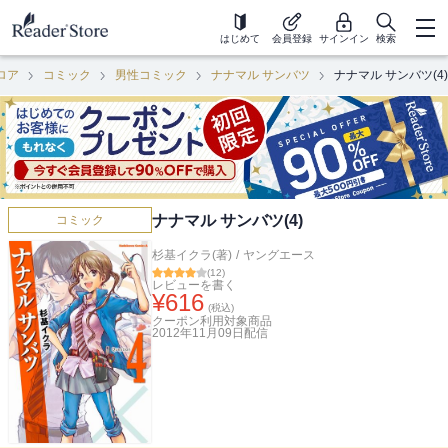
はじめて
会員登録
サインイン
検索
ロア
コミック
男性コミック
ナナマル サンバツ
ナナマル サンバツ(4)
ナナマル サンバツ(4)
コミック
杉基イクラ(著)
/
ヤングエース
(
12
)
レビューを書く
¥
616
(税込)
クーポン利用対象商品
2012年11月09日
配信