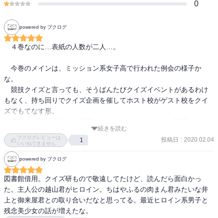
0
powered by ブクログ
　４巻なのに…表紙の人数が二人…。

　今巻のメインは、ミッション系女子高で行われた例会の様子か
な。

　競技クイズと言っても、そうばんたびクイズイベントがあるわけ
もなく、持ち回りでクイズ企画を催してホスト校がゲスト校をクイ
ズでもてなす形。

　実際にクイズ研である風習なのか、マンガならではの設定かはわ
続きを読む
からないけれど・・・（※クイズ研としての活動もしていた「文芸
ブクログレビューは
投稿日
:
2020.02.04
1
部」出身ではあるが少なくともわたしの頃はそんな話は無かった…
いいねできません
文芸部だったからかもしれないが）。

powered by ブクログ
　学校の特徴を生かした形式のクイズに、そのルールに則った戦略
など、クイズ好きがクイズ好きの為に描いた作品が伝わり痺れる。

図書館借用。クイズ研もので敬遠してたけど、読んだら面白かっ
　クイズ好き以外も、クイズ戦士たちがどう考えて競技しているか
た。主人公の越山君がヒロイン。ちはやふるの肉まん君みたいな井
を知ることができるいい作品だと思う。
上と御来屋君との取り合いだなと思ってる。最近ヒロイン系男子と
残念美少女の話が増えたな。