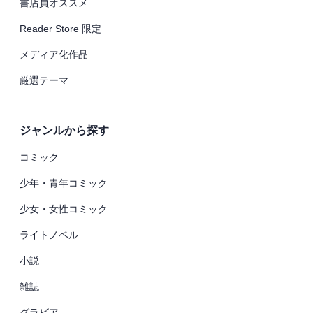
書店員オススメ
Reader Store 限定
メディア化作品
厳選テーマ
ジャンルから探す
コミック
少年・青年コミック
少女・女性コミック
ライトノベル
小説
雑誌
グラビア