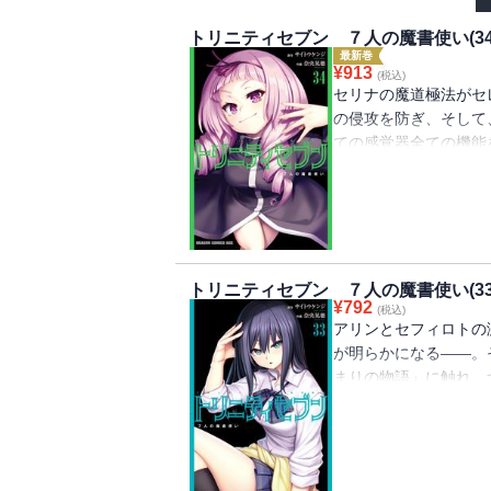
トリニティセブン ７人の魔書使い(34
最新巻
¥
913
(税込)
セリナの魔道極法がセ
の侵攻を防ぎ、そして
ての感覚器全ての機能
ことになり、人間の身
と進み、神の底はまだ
闇の力に刮目する第3
トリニティセブン ７人の魔書使い(33
¥
792
(税込)
アリンとセフィロトの
が明らかになる――。
まりの物語」に触れ、
る・・・。新たな力が
ーズを迎える。未来へ