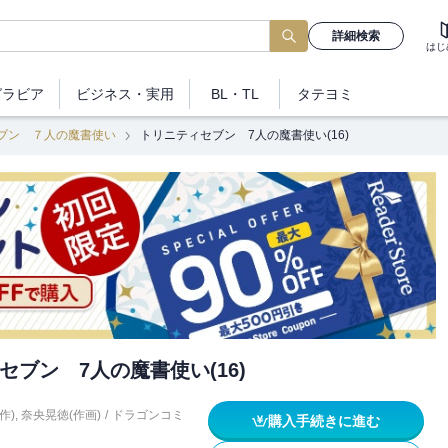
詳細検索
はじ
グラビア
ビジネス
・実用
BL・TL
タテヨミ
ブン ７人の魔書使い
トリニティセブン 7人の魔書使い(16)
セブン 7人の魔書使い(16)
作)
,
奈央晃徳(作画)
/
ドラゴンコミ
購入手続きに進む