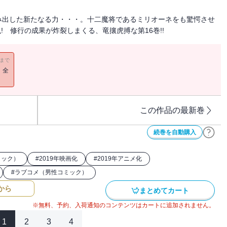
み出した新たなる力・・・。十二魔将であるミリオーネをも驚愕させ
! 修行の成果が炸裂しまくる、竜攘虎搏な第16巻!!
11まで
！全
この作品の最新巻
続巻を自動購入
ミック）
#
2019年映画化
#
2019年アニメ化
#
ラブコメ（男性コミック）
から
まとめてカート
※無料、予約、入荷通知のコンテンツはカートに追加されません。
1
2
3
4