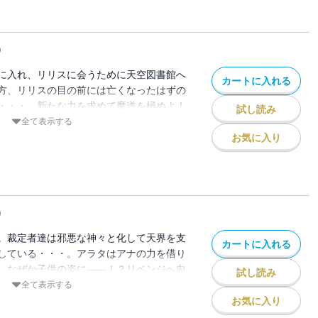
)
に入れ、リリスに会うために天空図書館へ
カートに入れる
方、リリスの目の前には亡くなったはずの
・・・。新たな力を求めて魔道を極めよ！
試し読み
！！
全て表示する
お気に入り
)
。裁定者達は邪悪な神々と化して天界を支
カートに入れる
している・・・。アラタはアナの力を借り
、なぜか子供の姿に――！？リベンジへ向
試し読み
第27巻！！
全て表示する
お気に入り