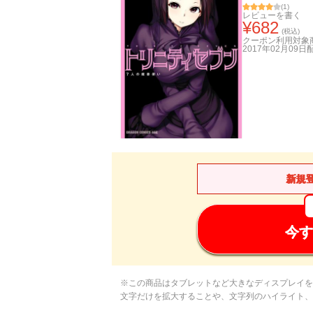
(
1
)
レビューを書く
¥
682
(税込)
クーポン利用対象
2017年02月09日
新規
今す
※この商品はタブレットなど大きなディスプレイを
文字だけを拡大することや、文字列のハイライト、