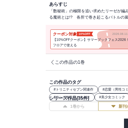
あらすじ
「数秘術」の極限を追い求めたリーゼが編
る魔術とは!? 各所で巻き起こるバトルの嵐
クーポン対象
10%OFF
2026.08.
【10%OFFクーポン】サマーブックフェス2026
フロアで使える
この作品の1巻
この作品のタグ
#
トリニティセブン関連作
#
恋愛（男性コ
#
ロングセラーコミック
#
美少女コミック
シリーズ作品(
35
件)
1巻から
新刊