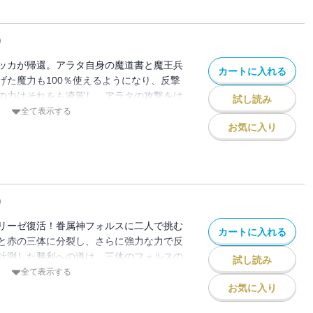
)
ッカが帰還。アラタ自身の魔道書と魔王兵
カートに入れる
げた魔力も100％使えるようになり、反撃
の力はそれをも凌駕し、アラタの攻撃をは
試し読み
自由に操るレヴィにアラタが示す一手と
全て表示する
ティセブン達の現在の状況が明らかに。ア
お気に入り
アマナの姿が・・・。ユイ、アリン、ミ
える第30巻！！
)
リーゼ復活！眷属神フォルスに二人で挑む
カートに入れる
と赤の三体に分裂し、さらに強力な力で反
計測した勝利への道は、三体のフォルスの
試し読み
を宿した一体を、リリスが最大の力で撃ち
全て表示する
リリスは正解を導き出すことができるの
お気に入り
贈る、温かさで満ち溢れた第29巻！！