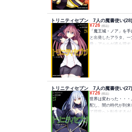
トリニティセブン 7人の魔書使い(28
¥
726
(税込)
「魔王城・ノア」を手
と出発したアラタ。一
母・アルルが姿を現す
母娘愛あふれる第28巻
トリニティセブン 7人の魔書使い(27
¥
726
(税込)
世界は変わった・・・
配し、闇の時代が到来
て現世へと転生するが
け特訓開始！新展開な