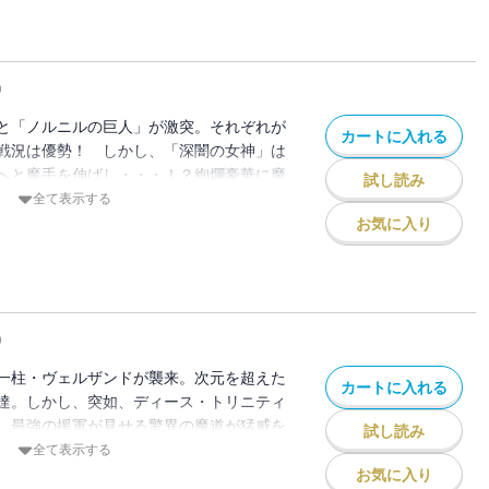
)
と「ノルニルの巨人」が激突。それぞれが
カートに入れる
戦況は優勢！ しかし、「深闇の女神」は
へと魔手を伸ばし・・・！？絢爛豪華に魔
試し読み
第26巻！
全て表示する
お気に入り
)
一柱・ヴェルザンドが襲来。次元を超えた
カートに入れる
達。しかし、突如、ディース・トリニティ
。最強の援軍が見せる驚異の魔道が猛威を
試し読み
全て表示する
お気に入り