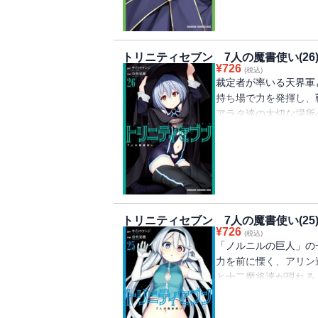
トリニティセブン 7人の魔書使い(26
¥
726
(税込)
裁定者が率いる天界軍
持ち場で力を発揮し、
アラタ達の大切な場所
道が躍る、頂上決戦の
トリニティセブン 7人の魔書使い(25
¥
726
(税込)
「ノルニルの巨人」の
力を前に慄く、アリン
と十二魔将達が現れる
奮う第25巻！