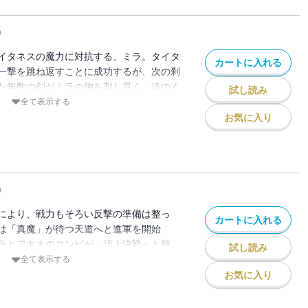
)
イタネスの魔力に対抗する、ミラ。タイタ
カートに入れる
一撃を跳ね返すことに成功するが、次の刹
た無数の剣がミラの胸を刺し貫く。遠のく
試し読み
撃がミラに迫る――。自分の『正義』を見
全て表示する
』を見つけ出す第32巻！！
お気に入り
)
により、戦力もそろい反撃の準備は整っ
カートに入れる
は「真魔」が待つ天道へと進軍を開始
ラとアキオのコンビが、頂上決戦へと挑
試し読み
ユイはニュクスに追われ、絶体絶命の状況
全て表示する
力により、アルバリシアとグラフィアの秘
お気に入り
反撃への光が差す。血戦！ 激戦！ 白熱の
！！