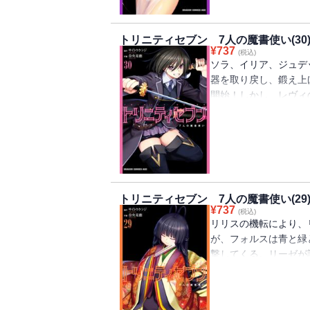
トリニティセブン 7人の魔書使い(30
¥
737
(税込)
ソラ、イリア、ジュデ
器を取り戻し、鍛え上
開始！しかし、レヴィ
ねのける。自然すらも
は！？そして、トリニ
キオの傍らには裁定者
ラ、それぞれの今が見
トリニティセブン 7人の魔書使い(29
¥
737
(税込)
リリスの機転により、
が、フォルスは青と緑
撃してくる。リーゼが
中にいるアリエスの魂
抜くこと。果たして、
か！？最大最高の愛で