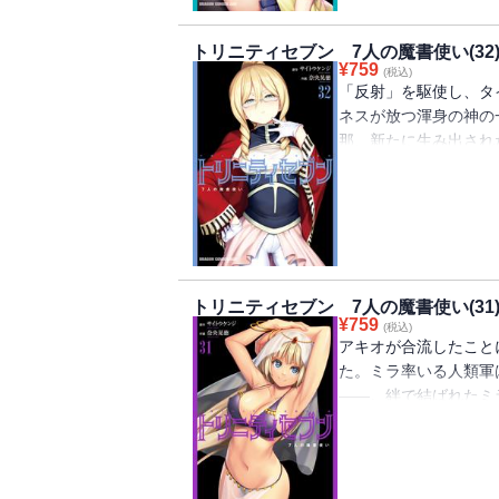
トリニティセブン 7人の魔書使い(32
¥
759
(税込)
「反射」を駆使し、タ
ネスが放つ渾身の神の
那、新たに生み出され
意識の中、トドメの一
つめ直し、本当の『私
トリニティセブン 7人の魔書使い(31
¥
759
(税込)
アキオが合流したこと
た。ミラ率いる人類軍
――。絆で結ばれたミ
む！！ 一方その頃、
に！ しかし、ユイの
めたる力が解放され、
バトルが満載の第31巻