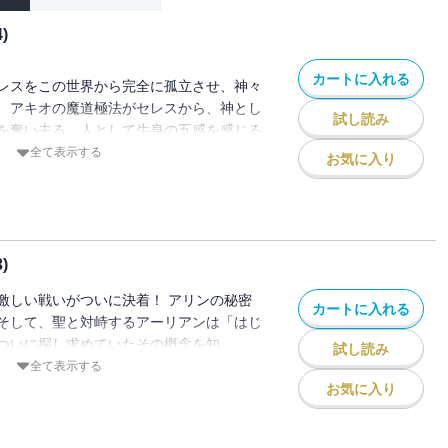
)
カートに入れる
レスをこの世界から完全に孤立させ、神々
、アキオの魔道極法がセレスから、神とし
試し読み
を奪い去る。人として生身の五感を感じる
体へと変わったセレスは、次のフェーズへ
全て表示する
お気に入り
知れない――。絶望と希望が入り交じり、
4巻！！
)
激しい戦いがついに決着！ アリンの秘密
カートに入れる
そして、聖と対峙するアーリアンは「はじ
ついに探し求めていたその概念を知
試し読み
新たな光を生み出し、闇もまた新たなフェ
全て表示する
の道が拓き、現在が動き出す第33巻！！
お気に入り