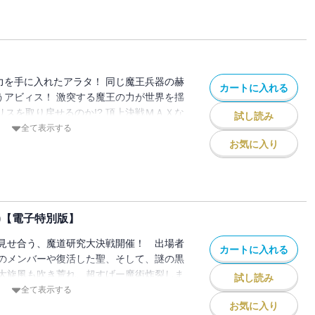
の力を手に入れたアラタ！ 同じ魔王兵器の赫
カートに入れる
るうアビィス！ 激突する魔王の力が世界を揺
リリスを取り戻せるのか!? 頂上決戦ＭＡＸな
試し読み
全て表示する
お気に入り
)【電子特別版】
見せ合う、魔道研究大決戦開催！ 出場者
カートに入れる
のメンバーや復活した聖、そして、謎の黒
大旋風も吹き荒れ、超すげー魔術炸裂しま
試し読み
 電子限定版はコミックス未収録のスペシャ
全て表示する
して収録!!
お気に入り