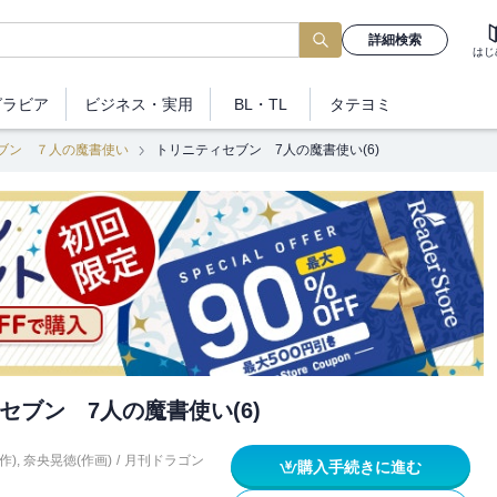
詳細検索
はじ
グラビア
ビジネス
・実用
BL・TL
タテヨミ
ブン ７人の魔書使い
トリニティセブン 7人の魔書使い(6)
セブン 7人の魔書使い(6)
作)
,
奈央晃徳(作画)
/
月刊ドラゴン
購入手続きに進む