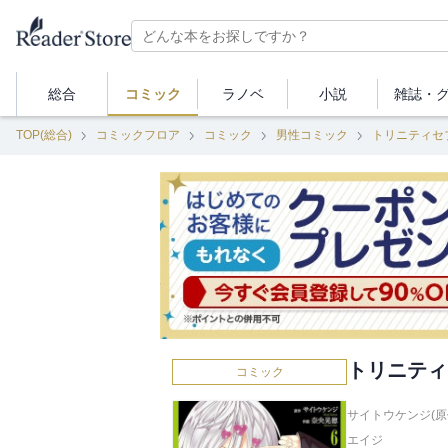
総合
コミック
ラノベ
小説
雑誌・
TOP(総合)
コミックフロア
コミック
男性コミック
トリニティセ
トリニティ
コミック
サイトウケンジ(原
エイジ