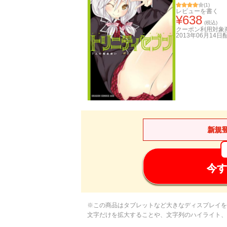
(
1
)
レビューを書く
¥
638
(税込)
クーポン利用対象
2013年06月14日
新規
今す
※この商品はタブレットなど大きなディスプレイを
文字だけを拡大することや、文字列のハイライト、