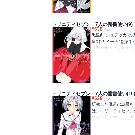
トリニティセブン 7人の魔書使い(9)
¥
638
(税込)
黒皇剣“ジュデッカ”
皇剣“カイーナ”を振
れ動かす!! アラタは
第９巻!!
トリニティセブン 7人の魔書使い(10
¥
638
(税込)
研究した魔道の成果を
は、トリニティセブン
髪美少女・アナ。恋の
くりな嵐の第10巻!!
ルイラストを巻末付録と