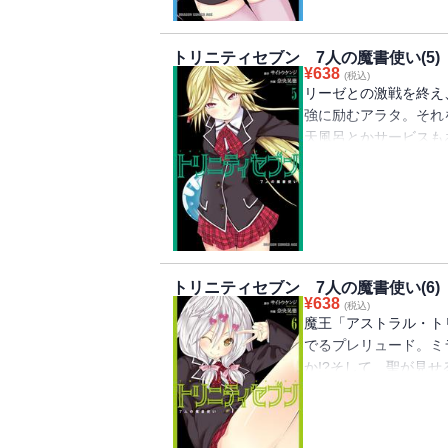
トリニティセブン 7人の魔書使い(5)
¥
638
(税込)
リーゼとの激戦を終え
強に励むアラタ。それ
天風呂とかサービスも
で、シリアスも全開な第
トリニティセブン 7人の魔書使い(6)
¥
638
(税込)
魔王「アストラル・ト
でるプレリュード。ミ
か!?そして、聖が見
トル満載な、第６巻!!