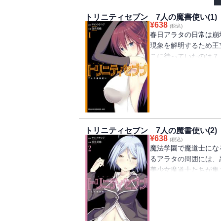
トリニティセブン 7人の魔書使い(1)
¥
638
(税込)
春日アラタの日常は崩
現象を解明するため王
こに待っていたのは７
どきシリアスな魔法学
トリニティセブン 7人の魔書使い(2)
¥
638
(税込)
魔法学園で魔道士にな
るアラタの周囲には、
美少女魔道士たちが集
どきシリアスな魔法学