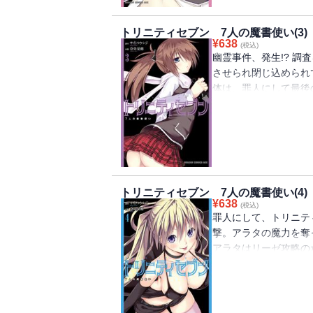
トリニティセブン 7人の魔書使い(3)
¥
638
(税込)
幽霊事件、発生!? 
させられ閉じ込められ
体は、罪人にして最後
展開突入でドキドキも全
トリニティセブン 7人の魔書使い(4)
¥
638
(税込)
罪人にして、トリニテ
撃。アラタの魔力を奪
アラタはリーゼ攻略の
チ全開!!