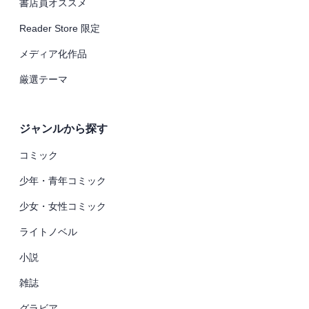
書店員オススメ
Reader Store 限定
メディア化作品
厳選テーマ
ジャンルから探す
コミック
少年・青年コミック
少女・女性コミック
ライトノベル
小説
雑誌
グラビア