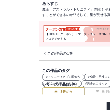
あらすじ
魔王「アストラル・トリニティ」降臨！ そ
すことができるのか!?そして、聖が見せる
クーポン対象
10%OFF
2026.08.
【10%OFFクーポン】サマーブックフェス2026
フロアで使える
この作品の1巻
この作品のタグ
#
トリニティセブン関連作
#
恋愛（男性コ
#
ロングセラーコミック
#
美少女コミック
シリーズ作品(
35
件)
1巻から
新刊