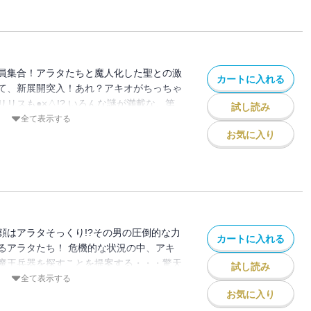
員集合！アラタたちと魔人化した聖との激
カートに入れる
て、新展開突入！あれ？アキオがちっちゃ
リスも●×△!? いろんな謎が満載な、第
試し読み
全て表示する
お気に入り
顔はアラタそっくり!?その男の圧倒的な力
カートに入れる
るアラタたち！ 危機的な状況の中、アキ
魔王兵器を探すことを提案する・・・驚天
試し読み
全て表示する
お気に入り