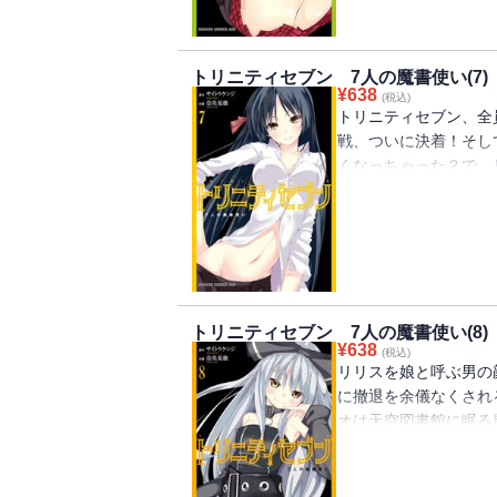
トリニティセブン 7人の魔書使い(7)
¥
638
(税込)
トリニティセブン、全
戦、ついに決着！そし
くなっちゃった？で、リ
７巻!!
トリニティセブン 7人の魔書使い(8)
¥
638
(税込)
リリスを娘と呼ぶ男の
に撤退を余儀なくされ
オは天空図書館に眠る
動地の第８巻!!