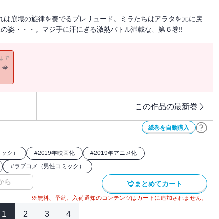
れは崩壊の旋律を奏でるプレリュード。ミラたちはアラタを元に戻
真の姿・・・。マジ手に汗にぎる激熱バトル満載な、第６巻!!
11まで
！全
この作品の最新巻
続巻を自動購入
ミック）
#
2019年映画化
#
2019年アニメ化
#
ラブコメ（男性コミック）
から
まとめてカート
※無料、予約、入荷通知のコンテンツはカートに追加されません。
1
2
3
4