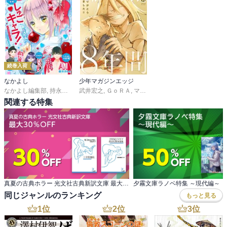
続巻入荷
なかよし
少年マガジンエッジ
なかよし編集部
,
持永るい
,
吉田恵里香
武井宏之
,
ＧｏＲＡ
,
おおともみつち
,
マキマヨ
,
雪森さくら
,
京極夏彦
,
,
志水アキ
ＰＥＡＣＨ－
,
田
関連する特集
真夏の古典ホラー 光文社古典新訳文庫 最大30％OFF
夕霧文庫ラノベ特集 ～現代編～
同じジャンルのランキング
もっと見る
1
位
2
位
3
位