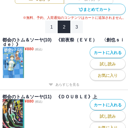
まとめてカート
※無料、予約、入荷通知のコンテンツはカートに追加されません。
1
2
3
都会のトム＆ソーヤ(10) 《前夜祭（ＥＶＥ） 〈創也ｓｉ
ｄｅ〉》
¥
880
(税込)
カートに入れる
試し読み
お気に入り
あらすじを見る
都会のトム＆ソーヤ(11) 《ＤＯＵＢＬＥ》上
¥
880
(税込)
カートに入れる
試し読み
お気に入り