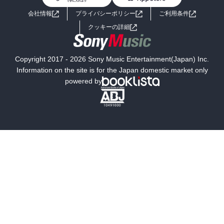
ライトノベル
男子向けラノベ
よくあるご質問
お問い合わせ
会社情報
プライバシーポリシー
ご利用条件
女子向けラノベ
小説
利用規約
クッキーの詳細
国内小説
海外小説
Copyright 2017 - 2026 Sony Music Entertainment(Japan) Inc.
ミステリー
SF
Information on the site is for the Japan domestic market only
powered by
歴史・時代小説
文学
雑誌
グラビア写真集
ボーイズラブ
ティーンズラブ
人文・思想・歴史
社会・政治・法律
ビジネス・経済
サイエンス・テクノロジー
コンピュータ・情報
くらし・家庭