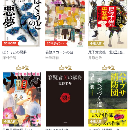
50%OFF
20%ポイント
今週入荷
ばくうどの悪夢
倫敦スコーンの謎
尼子党忠義 北近江合戦心得〈八〉
澤村伊智
米澤穂信
井原忠政
4
位
5
位
6
位
今週入荷
今週入荷