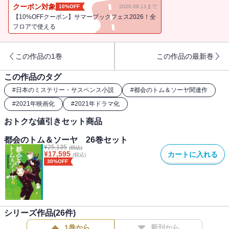
クーポン対象
10%OFF
2026.08.11まで
【10%OFFクーポン】サマーブックフェス2026！全
フロアで使える
この作品の1巻
この作品の最新巻
この作品のタグ
#
日本のミステリー・サスペンス小説
#
都会のトム＆ソーヤ関連作
#
2021年映画化
#
2021年ドラマ化
おトクな値引きセット商品
都会のトム＆ソーヤ 26巻セット
¥
25,135
(税込)
¥
17,595
カートに入れる
(税込)
30%OFF
シリーズ作品(
26
件)
1巻から
新刊から