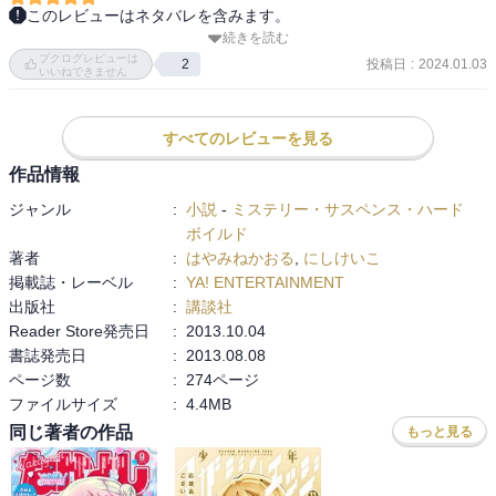
このレビューはネタバレを含みます。
続きを読む
上巻の続きだった。

ブクログレビューは
不可解な出来事だったのが、全て仕掛けが分かり、とてもほっとし
投稿日
:
2024.01.03
2
いいねできません
た。

栗井栄太が知り合いの映画監督のために街を丸ごと1つ作り、外から
すべてのレビューを見る
何が起こっているか見られないよう壁を作り、そこでRRPGと映画撮
作品情報
影を同時進行させていた。また、元々あった街と栗井栄太が作った
ジャンル
:
小説
-
ミステリー・サスペンス・ハード
街をRRPG参加者に分からないように重機で動かすなど、とても凝っ
ボイルド
た演出で驚いた。

著者
:
はやみねかおる
,
にしけいこ
掲載誌・レーベル
:
YA! ENTERTAINMENT
RRPGと映画撮影を同時進行させていたため

出版社
:
講談社
二階堂卓也が映画撮影のための役のままRRPG参加者に関わってしま
Reader Store発売日
:
2013.10.04
書誌発売日
:
2013.08.08
ページ数
:
274ページ
ファイルサイズ
:
4.4MB
同じ著者の作品
もっと見る