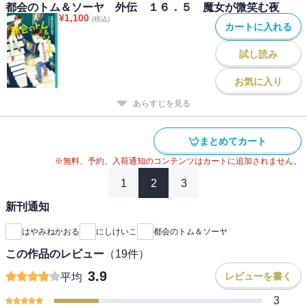
都会のトム＆ソーヤ 外伝 １６．５ 魔女が微笑む夜
¥
1,100
(税込)
カートに入れる
試し読み
お気に入り
あらすじを見る
まとめてカート
※無料、予約、入荷通知のコンテンツはカートに追加されません。
1
2
3
新刊通知
はやみねかおる
にしけいこ
都会のトム＆ソーヤ
この作品のレビュー
（
19
件）
3.9
レビューを書く
平均
3