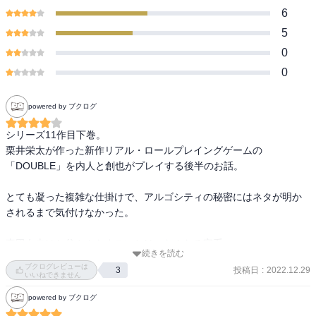
6
5
0
0
powered by ブクログ
シリーズ11作目下巻。

栗井栄太が作った新作リアル・ロールプレイングゲームの
「DOUBLE」を内人と創也がプレイする後半のお話。

とても凝った複雑な仕掛けで、アルゴシティの秘密にはネタが明か
されるまで気付けなかった。

真田女史はお父さんもすごいとは。なんたる家系。

続きを読む
最後に出てきた、何でも屋松田に依頼した二人組の正体も気にな
ブクログレビューは
投稿日
:
2022.12.29
3
る。プランナとも違いそうだし、ケンジャの会議とは…
いいねできません
powered by ブクログ