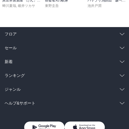
異世界居酒屋「げん」三杯目
容疑者Xの献身
ハヤブサ消防団 森へつづく道
蝉川夏哉
,
碓井ツカサ
東野圭吾
池井戸潤
フロア
総合
コミック
セール
ラノベ
小説
総合
コミック
新着
雑誌・グラビア
ビジネス・実用
ラノベ
小説
総合
コミック
ランキング
BL・TL
雑誌・グラビア
ビジネス・実用
ラノベ
小説
総合
コミック
ジャンル
BL・TL
雑誌・グラビア
ビジネス・実用
ラノベ
小説
コミック
男性コミック
ヘルプ&サポート
BL・TL
雑誌・グラビア
ビジネス・実用
女性コミック
コミック誌
初めての方へ
ヘルプ
BL・TL