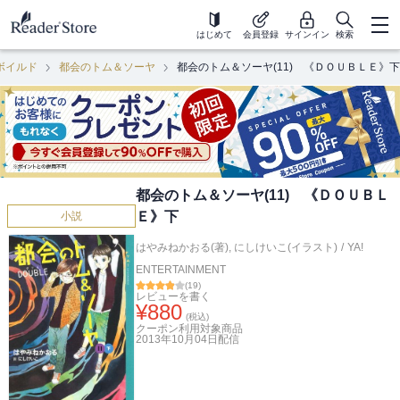
はじめて
会員登録
サインイン
検索
ボイルド
都会のトム＆ソーヤ
都会のトム＆ソーヤ(11) 《ＤＯＵＢＬＥ》下
都会のトム＆ソーヤ(11) 《ＤＯＵＢＬ
Ｅ》下
小説
はやみねかおる(著)
,
にしけいこ(イラスト)
/
YA!
ENTERTAINMENT
(
19
)
レビューを書く
¥
880
(税込)
クーポン利用対象商品
2013年10月04日
配信