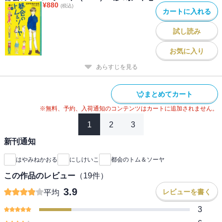
¥
880
(税込)
カートに入れる
試し読み
お気に入り
あらすじを見る
まとめてカート
※無料、予約、入荷通知のコンテンツはカートに追加されません。
1
2
3
新刊通知
はやみねかおる
にしけいこ
都会のトム＆ソーヤ
この作品のレビュー
（
19
件）
3.9
レビューを書く
平均
3