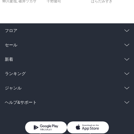
蝉川夏哉
,
碓井ツカサ
千野隆司
はらだみずき
フロア
総合
コミック
セール
ラノベ
小説
総合
コミック
新着
雑誌・グラビア
ビジネス・実用
ラノベ
小説
総合
コミック
ランキング
BL・TL
雑誌・グラビア
ビジネス・実用
ラノベ
小説
総合
コミック
ジャンル
BL・TL
雑誌・グラビア
ビジネス・実用
ラノベ
小説
コミック
男性コミック
ヘルプ&サポート
BL・TL
雑誌・グラビア
ビジネス・実用
女性コミック
コミック誌
初めての方へ
ヘルプ
BL・TL
ライトノベル
男子向けラノベ
よくあるご質問
お問い合わせ