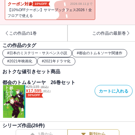
クーポン対象
10%OFF
2026.08.11まで
【10%OFFクーポン】サマーブックフェス2026！全
フロアで使える
この作品の1巻
この作品の最新巻
この作品のタグ
#
日本のミステリー・サスペンス小説
#
都会のトム＆ソーヤ関連作
#
2021年映画化
#
2021年ドラマ化
おトクな値引きセット商品
都会のトム＆ソーヤ 26巻セット
¥
25,135
(税込)
¥
17,595
カートに入れる
(税込)
30%OFF
シリーズ作品(
26
件)
1巻から
新刊から