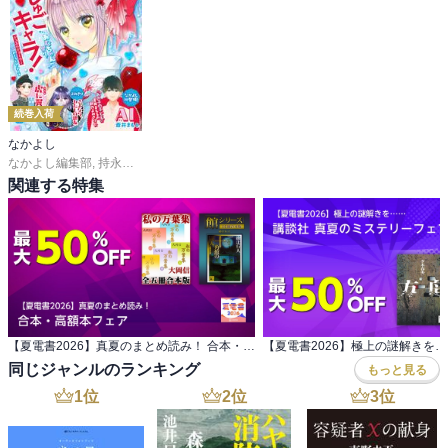
続巻入荷
なかよし
なかよし編集部
,
持永るい
,
吉田恵里香
,
おおともみつち
,
雪森さくら
,
ＰＥＡＣＨ－
関連する特集
【夏電書2026】真夏のまとめ読み！ 合本・高額本フェア
同じジャンルのランキング
もっと見る
1
位
2
位
3
位