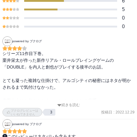
6
5
0
0
powered by ブクログ
シリーズ11作目下巻。

栗井栄太が作った新作リアル・ロールプレイングゲームの
「DOUBLE」を内人と創也がプレイする後半のお話。

とても凝った複雑な仕掛けで、アルゴシティの秘密にはネタが明か
されるまで気付けなかった。

真田女史はお父さんもすごいとは。なんたる家系。

続きを読む
最後に出てきた、何でも屋松田に依頼した二人組の正体も気にな
ブクログレビューは
投稿日
:
2022.12.29
3
る。プランナとも違いそうだし、ケンジャの会議とは…
いいねできません
powered by ブクログ
このレビューはネタバレを含みます。