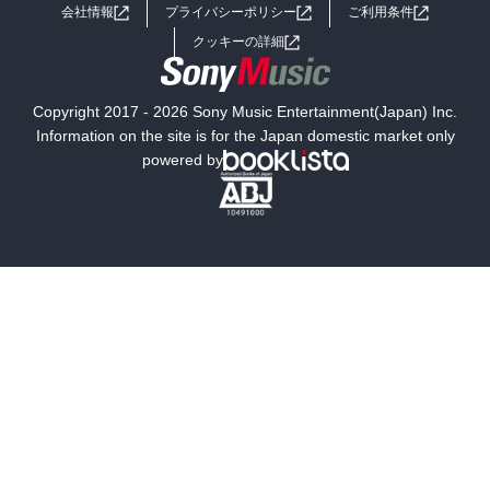
会社情報
プライバシーポリシー
ご利用条件
女子向けラノベ
小説
利用規約
クッキーの詳細
国内小説
海外小説
Copyright 2017 - 2026 Sony Music Entertainment(Japan) Inc.
ミステリー
SF
Information on the site is for the Japan domestic market only
powered by
歴史・時代小説
文学
雑誌
グラビア写真集
ボーイズラブ
ティーンズラブ
人文・思想・歴史
社会・政治・法律
ビジネス・経済
サイエンス・テクノロジー
コンピュータ・情報
くらし・家庭
料理・酒
ファッション・美容・ダイエット