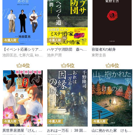
今週入荷
今週入荷
【イベント応募シリアルコード付】池田匡志出演・オーディオフォトブック「あの日」SPECIAL EDITION（音声／動画付）
ハヤブサ消防団 森へつづく道
容疑者Xの献身
池田匡志
,
七寒六温
,
konoko58
池井戸潤
,
村崎キコ
東野圭吾
4
位
5
位
6
位
今週入荷
今週入荷
今週入荷
異世界居酒屋「げん」三杯目
おれは一万石 ： 38 因縁の賊
山に抱かれた家 けもの道