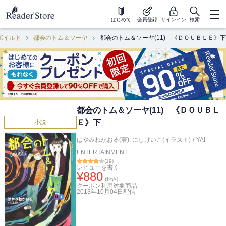
はじめて
会員登録
サインイン
検索
ボイルド
都会のトム＆ソーヤ
都会のトム＆ソーヤ(11) 《ＤＯＵＢＬＥ》下
都会のトム＆ソーヤ(11) 《ＤＯＵＢＬ
Ｅ》下
小説
はやみねかおる(著)
,
にしけいこ(イラスト)
/
YA!
ENTERTAINMENT
(
19
)
レビューを書く
¥
880
(税込)
クーポン利用対象商品
2013年10月04日
配信