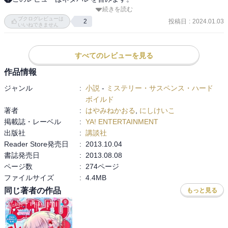
続きを読む
上巻の続きだった。

ブクログレビューは
不可解な出来事だったのが、全て仕掛けが分かり、とてもほっとし
投稿日
:
2024.01.03
2
いいねできません
た。

栗井栄太が知り合いの映画監督のために街を丸ごと1つ作り、外から
すべてのレビューを見る
何が起こっているか見られないよう壁を作り、そこでRRPGと映画撮
作品情報
影を同時進行させていた。また、元々あった街と栗井栄太が作った
ジャンル
:
小説
-
ミステリー・サスペンス・ハード
街をRRPG参加者に分からないように重機で動かすなど、とても凝っ
ボイルド
た演出で驚いた。

著者
:
はやみねかおる
,
にしけいこ
掲載誌・レーベル
:
YA! ENTERTAINMENT
RRPGと映画撮影を同時進行させていたため

出版社
:
講談社
二階堂卓也が映画撮影のための役のままRRPG参加者に関わってしま
Reader Store発売日
:
2013.10.04
書誌発売日
:
2013.08.08
ページ数
:
274ページ
ファイルサイズ
:
4.4MB
同じ著者の作品
もっと見る