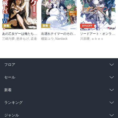
新着
新着
30%OFF
あの乙女ゲーは俺たちに厳しい世界です 6
出遅れテイマーのその日暮らし 16
ソードアート・オンライン29 ユナイタル・リングVIII
三嶋与夢
,
悠井もげ
,
孟達
棚架ユウ
,
Nardack
川原礫
,
ａｂｅｃ
フロア
総合
コミック
セール
ラノベ
小説
総合
コミック
新着
雑誌・グラビア
ビジネス・実用
ラノベ
小説
総合
コミック
ランキング
BL・TL
雑誌・グラビア
ビジネス・実用
ラノベ
小説
総合
コミック
ジャンル