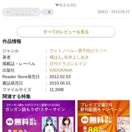
ラは、存在するための力がつきかけて、そこらへんにいた主人公と
続きを読む
契約を結ぶ。

ブクログレビューは
投稿日
:
2013.08.15
0
いいねできません
生きる原動力＝霊力なものだから、主人公の生きる原動力＝エロな
ため、死神リサラと契約しちゃって賢者モードに突入しちゃう。そ
すべてのレビューを見る
のあたり、主人公ドンマイと思ってしまったｗ

作品情報
内容的には特異者探しと、リサラの妹の腹黒ちゃんと一悶着する
ジャンル
:
ライトノベル
-
男子向けラノベ
話。可も無く不可もない感じかな。ただ、リサラ可愛いけれど魅力
著者
:
橘ぱん
,
桂井よしあき
がないってか、どうしても惹かれないんだよね～
掲載誌・レーベル
:
月刊ドラゴンエイジ
出版社
:
KADOKAWA
Reader Store発売日
:
2012.02.03
書誌発売日
:
2010.06.01
ファイルサイズ
:
11.2MB
関連する特集