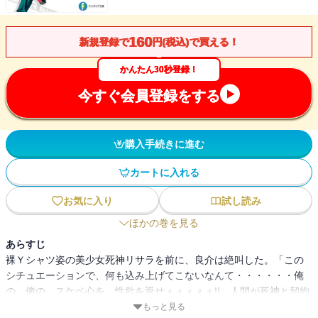
160
新規登録で
円(税込)で買える！
かんたん30秒登録！
今すぐ会員登録をする
購入手続きに進む
カートに入れる
お気に入り
試し読み
ほかの巻を見る
あらすじ
裸Ｙシャツ姿の美少女死神リサラを前に、良介は絶叫した。「この
シチュエーションで、何も込み上げてこないなんて・・・・・・俺
の、俺の、スケベ心を、性欲を返せぇぇぇぇぇ!!」人間が死神と契約
し、霊力を代償に快適な人生をサポートしてもらう世界。なりゆき
もっと見る