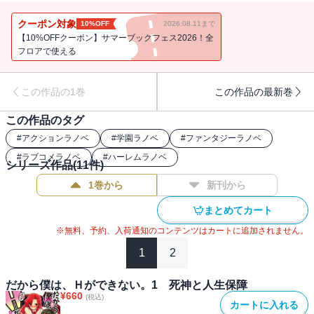
で一級死神リサラと契約した桃園学園二年・加賀良介（通称エロ
介）が要求されたのは、Ｈな魂だった!? 女の子を見てもナニも感じ
クーポン対象
10%OFF
2026.08.11まで
ない俺なんて、死んだも同然！ エロい手段で、スケベ心をよみが
【10%OFFクーポン】サマーブックフェス2026！全
えらせてみせるっ！ かくして、良介のＨな魂回復大作戦が始まっ
フロアで使える
た！
この作品の1巻
この作品の最新巻
この作品のタグ
#
アクションラノベ
#
学園ラノベ
#
ファンタジーラノベ
#
ラブコメラノベ
#
ハーレムラノベ
シリーズ作品(
11
件)
1巻から
新刊から
まとめてカート
※無料、予約、入荷通知のコンテンツはカートに追加されません。
1
2
だから僕は、Ｈができない。1 死神と人生保障
¥
660
(税込)
カートに入れる