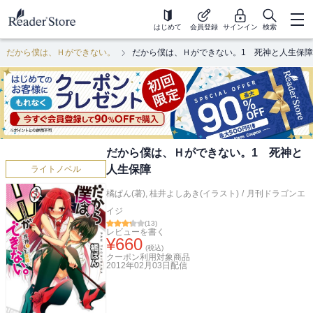
はじめて
会員登録
サインイン
検索
だから僕は、Ｈができない。
だから僕は、Ｈができない。1 死神と人生保障
だから僕は、Ｈができない。1 死神と
人生保障
ライトノベル
橘ぱん(著)
,
桂井よしあき(イラスト)
/
月刊ドラゴンエ
イジ
(
13
)
レビューを書く
¥
660
(税込)
クーポン利用対象商品
2012年02月03日
配信