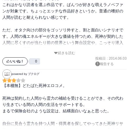
これはかなり読者を選ぶ作品です。ぱんつが好きな萌えラノベファ
ンが対象です。ちょっとエッチな作品好きというか。普通の嗜好の
人間が読むと耐えられない感じです。

ただ、オタク向けの部分をゴッソリ外すと、割と面白いシナリオで
す。人間の魂エネルギーが大きな価値を持つため、死神が契約した
人間に尽くすのが当たり前の世界という舞台設定や、こっそり潜入
してきたお嬢様のリサラというシチュエーションはいいですし、犬
続きを読む
のシーザーが関わるギャグなんかも冴えてます。伝説の武器やらイ
投稿日
:
2014.06.03
ヤボーンやらはまあラノベファンタジーの定番ですが、作者は手慣
いいね！
0
報告する
れたものでうまく書いてあります。過剰なサービスシーンを止めた
ら普通に面白かったかも知れないなあ。読了直後の感想は星２以下
powered by ブクログ
なんですが、そういうわけで星３にします。

【本棚無】どたばた死神エロコメ。

まあ、これを買うべき人間は自分じゃなかったですね
死神は契約した人間から霊力の補給を受けることができ、その代わ
り生きている間の人間の生活をサポートする。

まるで保険会社のような設定は、結構面白いなぁと思った。

自分に見合う霊力を持つ人間・得異者を探してやってきた死神リサ