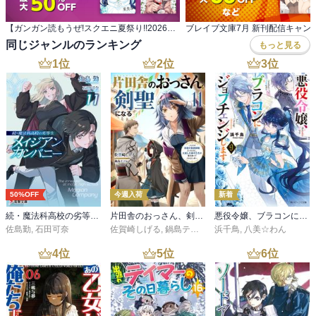
【ガンガン読もうぜ!スクエニ夏祭り!!2026】 ガンガン読もうぜ!スターマイン
ブレイブ文庫7月 新刊配信キャン
同じジャンルのランキング
もっと見る
1
位
2
位
3
位
50%OFF
今週入荷
新着
続・魔法科高校の劣等生 メイジアン・カンパニー(11)
片田舎のおっさん、剣聖になる 11 ～ただの田舎の剣術師範だったのに、大成した弟子たちが俺を放ってくれない件～
悪役令嬢、ブラコンにジョブチェンジします９【電子特典付き】
佐島勤
,
石田可奈
佐賀崎しげる
,
鍋島テツヒロ
浜千鳥
,
八美☆わん
4
位
5
位
6
位