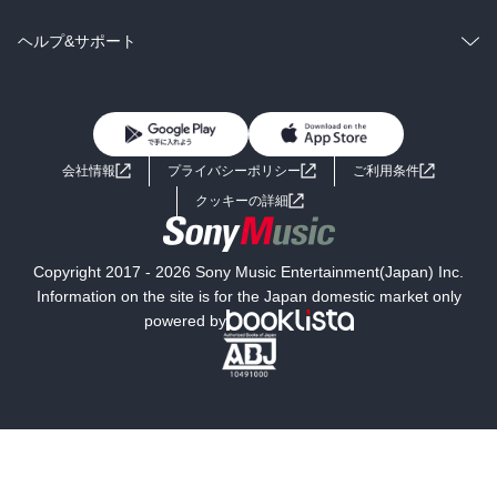
BL・TL
雑誌・グラビア
ビジネス・実用
ラノベ
小説
コミック
男性コミック
ヘルプ&サポート
BL・TL
雑誌・グラビア
ビジネス・実用
女性コミック
コミック誌
初めての方へ
ヘルプ
BL・TL
ライトノベル
男子向けラノベ
よくあるご質問
お問い合わせ
会社情報
プライバシーポリシー
ご利用条件
女子向けラノベ
小説
利用規約
クッキーの詳細
国内小説
海外小説
Copyright 2017 - 2026 Sony Music Entertainment(Japan) Inc.
ミステリー
SF
Information on the site is for the Japan domestic market only
powered by
歴史・時代小説
文学
雑誌
グラビア写真集
ボーイズラブ
ティーンズラブ