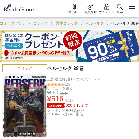
はじめて
会員登録
サインイン
検索
コミックフロア
コミック
男性コミック
ベルセルク
ベルセルク 38巻
ベルセルク 38巻
コミック
三浦建太郎(著)
/
ヤングアニマル
(
13
)
レビューを書く
¥
880
(税込)
¥
616
(税込)
2026.8.13
まで
30%OFF
クーポン利用対象商品
2016年06月24日
配信