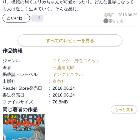
り、機転の利くエリカちゃんが可愛かったり。どんな世界になって
も人は逞しく生きていく、そんな感じ。
投稿日
:
2016.06.29
いいね！
3
報告する
すべてのレビューを見る
作品情報
ジャンル
:
コミック
-
男性コミック
著者
:
三浦建太郎
掲載誌・レーベル
:
ヤングアニマル
出版社
:
白泉社
Reader Store発売日
:
2016.06.24
書誌発売日
:
2016.06.24
ファイルサイズ
:
76.8MB
同じ著者の作品
もっと見る