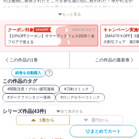
カは魔物に襲撃されたところを新生鷹の団に救われた！導かれるが
ままに辿り着いたのは白き鷹グリフィスが君臨する都ファルコニア
だった。グリフィスと鷹の団への複雑な想いを胸に秘めたリッケル
もっと見る
トは・・・。一方、海神の危機を脱したガッツ一行はキャスカの身
の安全と、精神の回復の望みをかけパックの故郷、妖精島へ向うの
クーポン対象
キャンペーン実施
10%OFF
2026.08.11まで
だった。
【10%OFFクーポン】サマーブックフェス2026！全
【MAX70％OFF】
フロアで使える
大割引フェア 第2弾
この作品の1巻
この作品の最新巻
続巻を自動購入
この作品のタグ
#
閲覧注意！グロい描写漫画
#
刀剣コミック
#
ダークファンタジー漫画
#
ロングセラーコミック
#
2022年アニメ化
#
2025年ストア人気コミック
シリーズ作品(
43
件)
全て表示する
#
2016年アニメ化
#
バトルコミック
#
復讐コミック
1巻から
新刊から
#
本格ファンタジー漫画
#
2017年アニメ化
まとめてカート