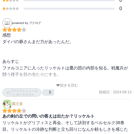
0
0
powered by ブクログ
感想

ダイバの爺さんまだ力があったんだ。

あらすじ

ファルコニアに入ったリッケルトは鷹の団の内部を知る。戦魔兵が
闘う様子を目の当たりにする。

続きを読む
クシャーンのダイバは街で細々と暮らしていた。

ブクログレビューは
投稿日
:
2024.09.13
5
いいねできません
リッケルトはグリフィスに別れを告げ、街を出る決意をする。ラク
覇王柴
シャスに命を狙われるも、バーキラカと組んで闘う。

あの剣の丘での問いの答えは出たか？リッケルト
ダイバの助けが入り、街から抜け出す。
リッケルトがグリフィスと再会。そして訣別するベルセルク38巻
目。リッケルトの冷静な判断と立ち回りになんか頼もしさを感じた