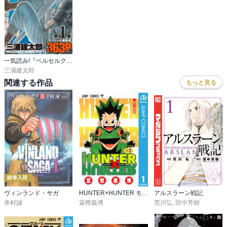
一気読み!『ベルセルク』スペシャル編集版
三浦建太郎
関連する作品
もっと見る
続巻入荷
ヴィンランド・サガ
HUNTER×HUNTER モノクロ版
アルスラーン戦記
幸村誠
冨樫義博
荒川弘
,
田中芳樹