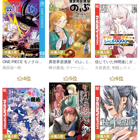
今週入荷
今週入荷
今週入荷
ONE PIECE モノクロ版 115
異世界居酒屋「のぶ」(22)
信じていた仲間達にダンジョン奥地で殺されかけたがギフト『無限ガチャ』でレベル９９９９の仲間達を手に入れて元パーティーメンバーと世界に復讐＆『ざまぁ！』します！（２３）
尾田栄一郎
蝉川夏哉
,
ヴァージニア二等兵
大前貴史
,
転
,
明鏡シスイ
,
ｔｅ
4
位
5
位
6
位
今週入荷
今週入荷
今週入荷