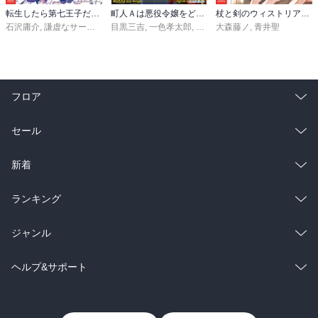
転生したら第七王子だったので、気ままに魔術を極めます（２４）
町人Ａは悪役令嬢をどうしても救いたい ～どぶと空と氷の姫君～１０【電子書店共通特典イラスト付】
杖と剣のウィストリア（１６）
石沢庸介
,
謙虚なサークル
,
メル。
目黒三吉
,
一色孝太郎
,
Parum
大森藤ノ
,
青井聖
フロア
総合
コミック
セール
ラノベ
小説
総合
コミック
新着
雑誌・グラビア
ビジネス・実用
ラノベ
小説
総合
コミック
ランキング
BL・TL
雑誌・グラビア
ビジネス・実用
ラノベ
小説
総合
コミック
ジャンル
BL・TL
雑誌・グラビア
ビジネス・実用
ラノベ
小説
コミック
男性コミック
ヘルプ&サポート
BL・TL
雑誌・グラビア
ビジネス・実用
女性コミック
コミック誌
初めての方へ
ヘルプ