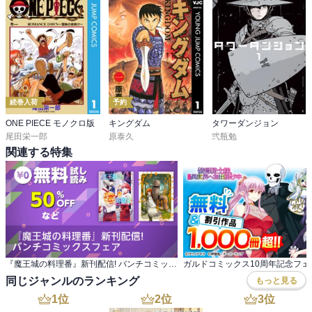
続巻入荷
予約
ONE PIECE モノクロ版
キングダム
タワーダンジョン
尾田栄一郎
原泰久
弐瓶勉
関連する特集
『魔王城の料理番』新刊配信! バンチコミックスフェア
同じジャンルのランキング
もっと見る
1
位
2
位
3
位