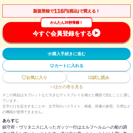
116
新規登録で
円(税込)で買える！
かんたん30秒登録！
今すぐ会員登録をする
購入手続きに進む
カートに入れる
お気に入り
試し読み
ほかの巻を見る
※この商品はタブレットなど大きなディスプレイを備えた機器で読むことに適し
ています。
文字だけを拡大することや、文字列のハイライト、検索、辞書の参照、引用など
の機能が使用できません。
あらすじ
鎮守府・ヴリタニスに入ったガッツ一行はエルフヘルムへの船の調