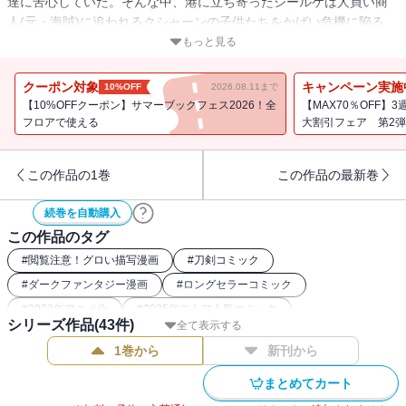
達に苦心していた。そんな中、港に立ち寄ったシールケは人買い商
人(元・海賊)に追われるクシャーンの子供たちをかばい危機に陥る。
彼女らを助けようとするイシドロ、ミュールは海賊たちと大立ち回
もっと見る
りを演じる。子ども達だけでこの危機を乗り越えられるのか?
クーポン対象
キャンペーン実施
10%OFF
2026.08.11まで
【10%OFFクーポン】サマーブックフェス2026！全
【MAX70％OFF】
フロアで使える
大割引フェア 第2弾
この作品の1巻
この作品の最新巻
続巻を自動購入
この作品のタグ
#
閲覧注意！グロい描写漫画
#
刀剣コミック
#
ダークファンタジー漫画
#
ロングセラーコミック
#
2022年アニメ化
#
2025年ストア人気コミック
シリーズ作品(
43
件)
全て表示する
#
2016年アニメ化
#
バトルコミック
#
復讐コミック
1巻から
新刊から
#
本格ファンタジー漫画
#
2017年アニメ化
まとめてカート