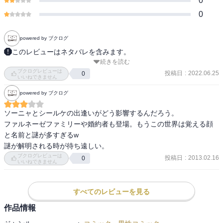
0
0
powered by ブクログ
このレビューはネタバレを含みます。
続きを読む
自分を贄にして

ブクログレビューは
仲間のために渡す。

投稿日
:
2022.06.25
0
いいねできません
自分なんてどうなってもいいからこそ

powered by ブクログ
それを知った

仲間達の思い。

ソーニャとシールケの出逢いがどう影響するんだろう。

何ができるか

ファルネーゼファミリーや婚約者も登場。もうこの世界は覚える顔
気に食わないと思うくらいの

と名前と謎が多すぎるw

行動を。
謎が解明される時が待ち遠しい。
ブクログレビューは
投稿日
:
2013.02.16
0
いいねできません
すべてのレビューを見る
作品情報