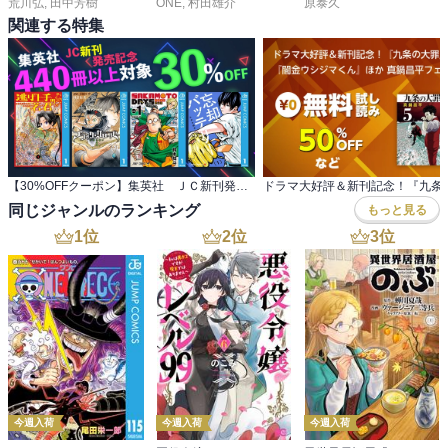
荒川弘
,
田中芳樹
ONE
,
村田雄介
原泰久
関連する特集
【30%OFFクーポン】集英社 ＪＣ新刊発売記念 440冊以上対象
同じジャンルのランキング
もっと見る
1
位
2
位
3
位
今週入荷
今週入荷
今週入荷