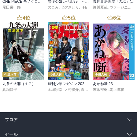
ONE PIECE モノクロ版 115
悪役令嬢レベル99 ～私は裏ボスですが魔王ではありません～ その６
異世界居酒屋「のぶ」(22)
尾田栄一郎
のこみ
,
七夕さとり
,
Tea
蝉川夏哉
,
ヴァージニア二等兵
4
位
5
位
6
位
今週入荷
今週入荷
今週入荷
九条の大罪（１７）
週刊少年マガジン 2026年36・37号[2026年8月5日発売]
あかね噺 23
真鍋昌平
金城宗幸
,
ノ村優介
,
真島ヒロ
末永裕樹
,
宮島礼吏
,
馬上鷹将
,
新川直司
,
久
フロア
総合
コミック
セール