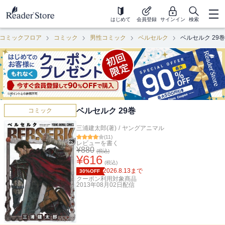
はじめて
会員登録
サインイン
検索
コミックフロア
コミック
男性コミック
ベルセルク
ベルセルク 29巻
ベルセルク 29巻
コミック
三浦建太郎(著)
/
ヤングアニマル
(
11
)
レビューを書く
¥
880
(税込)
¥
616
(税込)
2026.8.13
まで
30%OFF
クーポン利用対象商品
2013年08月02日
配信