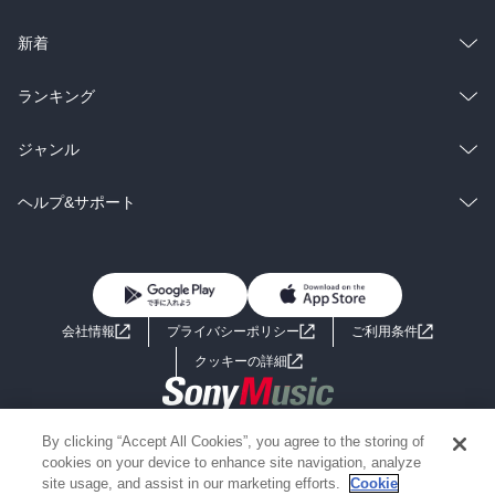
ラノベ
小説
総合
コミック
新着
雑誌・グラビア
ビジネス・実用
ラノベ
小説
総合
コミック
ランキング
BL・TL
雑誌・グラビア
ビジネス・実用
ラノベ
小説
総合
コミック
ジャンル
BL・TL
雑誌・グラビア
ビジネス・実用
ラノベ
小説
コミック
男性コミック
ヘルプ&サポート
BL・TL
雑誌・グラビア
ビジネス・実用
女性コミック
コミック誌
初めての方へ
ヘルプ
BL・TL
ライトノベル
男子向けラノベ
よくあるご質問
お問い合わせ
会社情報
プライバシーポリシー
ご利用条件
女子向けラノベ
小説
利用規約
クッキーの詳細
国内小説
海外小説
Copyright 2017 - 2026 Sony Music Entertainment(Japan) Inc.
By clicking “Accept All Cookies”, you agree to the storing of
ミステリー
SF
Information on the site is for the Japan domestic market only
cookies on your device to enhance site navigation, analyze
powered by
site usage, and assist in our marketing efforts.
Cookie