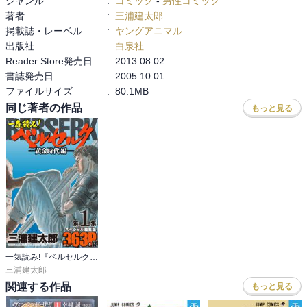
ジャンル
:
コミック
-
男性コミック
著者
:
三浦建太郎
掲載誌・レーベル
:
ヤングアニマル
出版社
:
白泉社
Reader Store発売日
:
2013.08.02
書誌発売日
:
2005.10.01
ファイルサイズ
:
80.1MB
同じ著者の作品
もっと見る
一気読み!『ベルセルク』スペシャル編集版
三浦建太郎
関連する作品
もっと見る