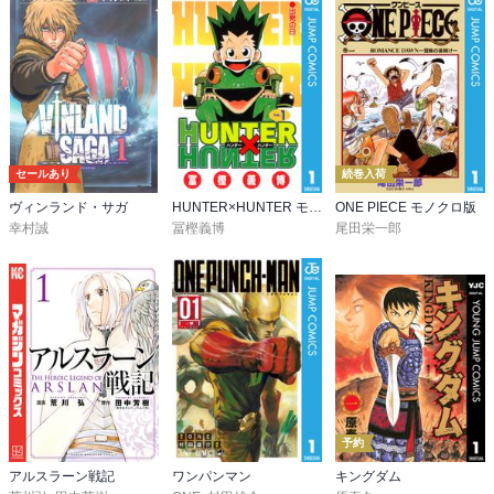
セールあり
続巻入荷
ヴィンランド・サガ
HUNTER×HUNTER モノクロ版
ONE PIECE モノクロ版
幸村誠
冨樫義博
尾田栄一郎
予約
アルスラーン戦記
ワンパンマン
キングダム