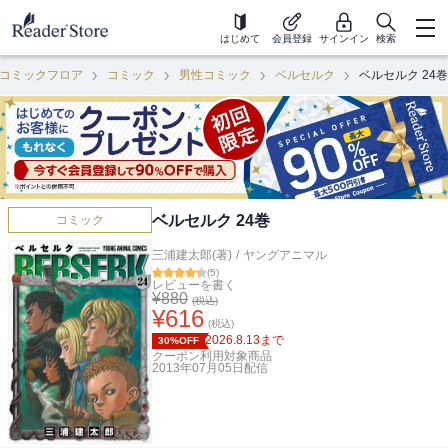
はじめて
会員登録
サインイン
検索
コミックフロア
コミック
男性コミック
ベルセルク
ベルセルク 24巻
ベルセルク 24巻
コミック
三浦建太郎(著)
/
ヤングアニマル
(
5
)
レビューを書く
¥
880
(税込)
¥
616
(税込)
2026.8.13
まで
30%OFF
クーポン利用対象商品
2013年07月05日
配信