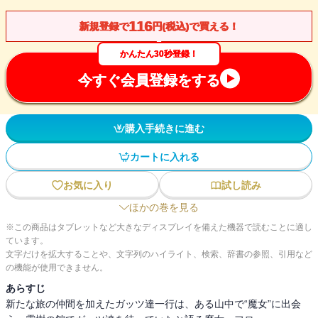
116
新規登録で
円(税込)で買える！
かんたん30秒登録！
今すぐ会員登録をする
購入手続きに進む
カートに入れる
お気に入り
試し読み
ほかの巻を見る
※この商品はタブレットなど大きなディスプレイを備えた機器で読むことに適し
ています。
文字だけを拡大することや、文字列のハイライト、検索、辞書の参照、引用など
の機能が使用できません。
あらすじ
新たな旅の仲間を加えたガッツ達一行は、ある山中で“魔女”に出会