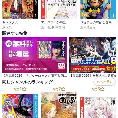
予約
予約
キングダム
アルスラーン戦記
ジョジョの奇妙な冒険 第9部 ザ・ジョジョランズ
原泰久
荒川弘
,
田中芳樹
荒木飛呂彦
関連する特集
【夏電書2026】『ブルーロック』 実写映画公開記念！ 映像化原作大集合特集
同じジャンルのランキング
もっと見る
1
位
2
位
3
位