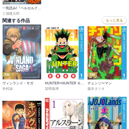
一気読み!『ベルセルク』スペシャル編集版
三浦建太郎
関連する作品
もっと見る
完結
完結
ヴィンランド・サガ
HUNTER×HUNTER モノクロ版
チェンソーマン
幸村誠
冨樫義博
藤本タツキ