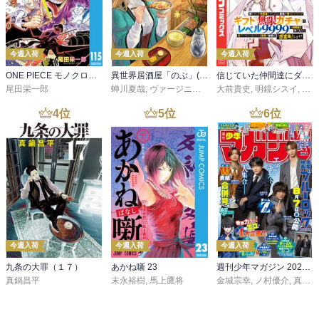
今週入荷
今週入荷
今週入荷
ONE PIECE モノクロ版 115
異世界居酒屋「のぶ」(22)
信じていた仲間達にダンジョン奥地で殺されかけたがギフト『無限ガチャ』でレベル９９９９の仲間達を手に入れて元パーティーメンバーと世界に復讐＆『ざまぁ！』します！（２３）
尾田栄一郎
蝉川夏哉
,
ヴァージニア二等兵
大前貴史
,
転
,
明鏡シスイ
,
ｔｅ
4
位
5
位
6
位
今週入荷
今週入荷
今週入荷
九条の大罪（１７）
あかね噺 23
週刊少年マガジン 2026年36・37号[2026年8月5日発売]
真鍋昌平
末永裕樹
,
馬上鷹将
金城宗幸
,
ノ村優介
,
真島ヒロ