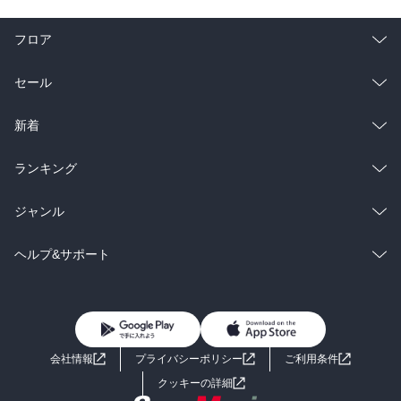
フロア
総合
コミック
セール
ラノベ
小説
総合
コミック
新着
雑誌・グラビア
ビジネス・実用
ラノベ
小説
総合
コミック
ランキング
BL・TL
雑誌・グラビア
ビジネス・実用
ラノベ
小説
総合
コミック
ジャンル
BL・TL
雑誌・グラビア
ビジネス・実用
ラノベ
小説
コミック
男性コミック
ヘルプ&サポート
BL・TL
雑誌・グラビア
ビジネス・実用
女性コミック
コミック誌
初めての方へ
ヘルプ
BL・TL
ライトノベル
男子向けラノベ
よくあるご質問
お問い合わせ
会社情報
プライバシーポリシー
ご利用条件
女子向けラノベ
小説
利用規約
クッキーの詳細