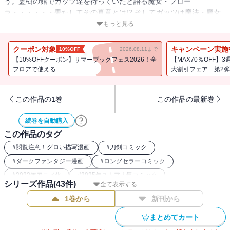
う。霊樹の館でガッツ達を待っていたと語る魔女・フロー
ラ・・・・・・果たしてその真意とは!? そしてガッツは魔法・魔女
を通して何を知るのか!?
もっと見る
クーポン対象
キャンペーン実施
10%OFF
2026.08.11まで
【10%OFFクーポン】サマーブックフェス2026！全
【MAX70％OFF】
フロアで使える
大割引フェア 第2弾
この作品の1巻
この作品の最新巻
続巻を自動購入
この作品のタグ
#
閲覧注意！グロい描写漫画
#
刀剣コミック
#
ダークファンタジー漫画
#
ロングセラーコミック
#
2022年アニメ化
#
2025年ストア人気コミック
シリーズ作品(
43
件)
全て表示する
#
2016年アニメ化
#
バトルコミック
#
復讐コミック
1巻から
新刊から
#
本格ファンタジー漫画
#
2017年アニメ化
まとめてカート