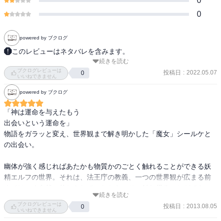
0
0
powered by ブクログ
このレビューはネタバレを含みます。
続きを読む
今まで

ブクログレビューは
剣を使った大バトルものだった中で

投稿日
:
2022.05.07
0
いいねできません
魔法が登場しました。

powered by ブクログ
今まで魔法もあったのだけど、

魔法が使える人間が登場したのは初めてでしょうか、

「神は運命を与えたもう

少しずつ世界が明らかになってきます。

出会いという運命を」

二人の呪いについて

物語をガラッと変え、世界観まで解き明かした「魔女」シールケと
話せる相手ができたことは大きいです。

の出会い。

少しだけ現れた明るい兆し

人と人との出会い。
幽体が強く感じればあたかも物質かのごとく触れることができる妖
精エルフの世界。それは、法王庁の教義、一つの世界観が広まる前
まではごく自然に信じられていたからこそ、触れ得ることができ
続きを読む
た。

ブクログレビューは
投稿日
:
2013.08.05
0
いいねできません
モズグズ様に続き、この巻ではかなり、魔女狩りなど、西欧中世の