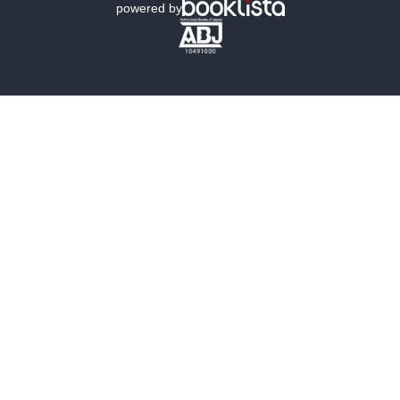
powered by
歴史・時代小説
文学
雑誌
グラビア写真集
ボーイズラブ
ティーンズラブ
人文・思想・歴史
社会・政治・法律
ビジネス・経済
サイエンス・テクノロジー
コンピュータ・情報
くらし・家庭
料理・酒
ファッション・美容・ダイエット
ホビー&カルチャー
スポーツ・アウトドア
地図・ガイド
エンターテイメント
芸術・アート
映画・音楽・演劇