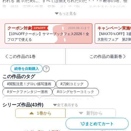
われる“鷹”のために、すべては揃えられたのだ・・・!! 断罪の塔、怪
異、使徒、完璧な世界、邪教、そして『蝕』。その大きなうねりの
前には、ガッツの運命すら因果の中なのか!? 断罪編完結！
もっと見る
クーポン対象
キャンペーン実施
10%OFF
2026.08.11まで
【10%OFFクーポン】サマーブックフェス2026！全
【MAX70％OFF】
フロアで使える
大割引フェア 第2弾
この作品の1巻
この作品の最新巻
続巻を自動購入
この作品のタグ
#
閲覧注意！グロい描写漫画
#
刀剣コミック
#
ダークファンタジー漫画
#
ロングセラーコミック
#
2022年アニメ化
#
2025年ストア人気コミック
シリーズ作品(
43
件)
全て表示する
#
2016年アニメ化
#
バトルコミック
#
復讐コミック
1巻から
新刊から
#
本格ファンタジー漫画
#
2017年アニメ化
まとめてカート