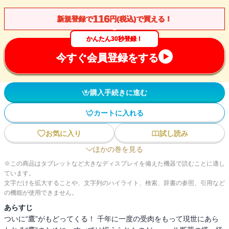
116
新規登録で
円(税込)で買える！
かんたん30秒登録！
今すぐ会員登録をする
購入手続きに進む
カートに入れる
お気に入り
試し読み
ほかの巻を見る
※この商品はタブレットなど大きなディスプレイを備えた機器で読むことに適し
ています。
文字だけを拡大することや、文字列のハイライト、検索、辞書の参照、引用など
の機能が使用できません。
あらすじ
ついに“鷹”がもどってくる！ 千年に一度の受肉をもって現世にあら