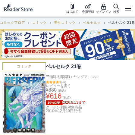
はじめて
会員登録
サインイン
検索
コミックフロア
コミック
男性コミック
ベルセルク
ベルセルク 21巻
ベルセルク 21巻
コミック
三浦建太郎(著)
/
ヤングアニマル
(
6
)
レビューを書く
¥
880
(税込)
¥
616
(税込)
2026.8.13
まで
30%OFF
クーポン利用対象商品
2010年12月10日
配信