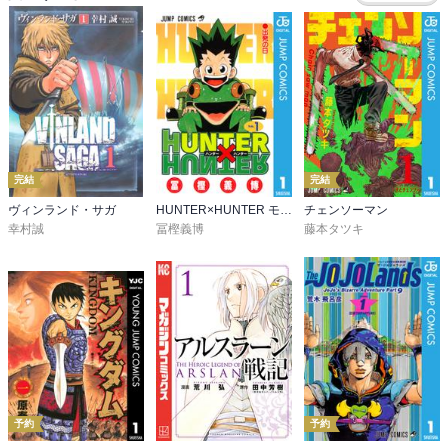
完結
完結
ヴィンランド・サガ
HUNTER×HUNTER モノクロ版
チェンソーマン
幸村誠
冨樫義博
藤本タツキ
予約
予約