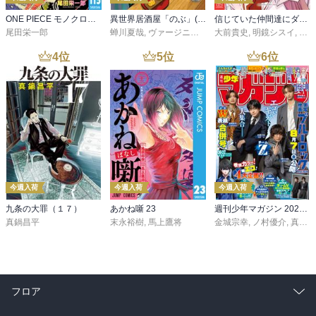
ONE PIECE モノクロ版 115
異世界居酒屋「のぶ」(22)
信じていた仲間達にダンジョン奥地で殺されかけたがギフト『無限ガチャ』でレベル９９９９の仲間達を手に入れて元パーティーメンバーと世界に復讐＆『ざまぁ！』します！（２３）
尾田栄一郎
蝉川夏哉
,
ヴァージニア二等兵
大前貴史
,
転
,
明鏡シスイ
,
ｔｅ
4
位
5
位
6
位
今週入荷
今週入荷
今週入荷
九条の大罪（１７）
あかね噺 23
週刊少年マガジン 2026年36・37号[2026年8月5日発売]
真鍋昌平
末永裕樹
,
馬上鷹将
金城宗幸
,
ノ村優介
,
真島ヒロ
フロア