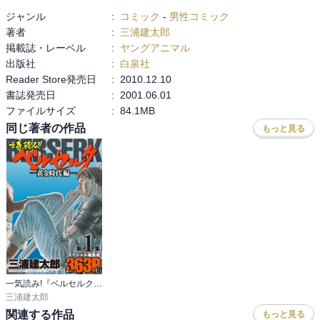
彼がいたから、

ジャンル
:
コミック
-
男性コミック
今の二人がいるのだけど、

著者
:
三浦建太郎
どうあるべきなのか

掲載誌・レーベル
:
ヤングアニマル
まだ戻ってこない

出版社
:
白泉社
でも、ここにいるんだよ。

Reader Store発売日
:
2010.12.10
最初からすごかったけど、

書誌発売日
:
2001.06.01
どんどんとこんな世界に。
ファイルサイズ
:
84.1MB
同じ著者の作品
もっと見る
一気読み!『ベルセルク』スペシャル編集版
三浦建太郎
関連する作品
もっと見る