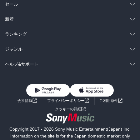
総合
コミック
セール
ラノベ
小説
総合
コミック
新着
雑誌・グラビア
ビジネス・実用
ラノベ
小説
総合
コミック
ランキング
BL・TL
雑誌・グラビア
ビジネス・実用
ラノベ
小説
総合
コミック
ジャンル
BL・TL
雑誌・グラビア
ビジネス・実用
ラノベ
小説
コミック
男性コミック
ヘルプ&サポート
BL・TL
雑誌・グラビア
ビジネス・実用
女性コミック
コミック誌
初めての方へ
ヘルプ
BL・TL
ライトノベル
男子向けラノベ
よくあるご質問
お問い合わせ
会社情報
プライバシーポリシー
ご利用条件
女子向けラノベ
小説
利用規約
クッキーの詳細
国内小説
海外小説
Copyright 2017 - 2026 Sony Music Entertainment(Japan) Inc.
ミステリー
SF
Information on the site is for the Japan domestic market only