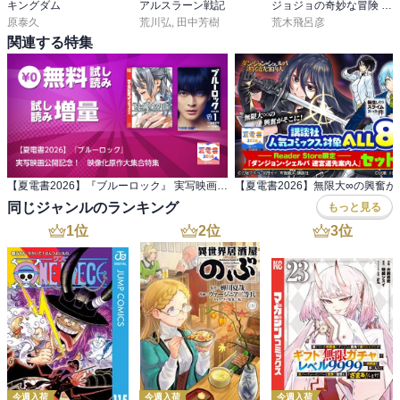
キングダム
アルスラーン戦記
ジョジョの奇妙な冒険 第9部 ザ・ジョジョランズ
原泰久
荒川弘
,
田中芳樹
荒木飛呂彦
関連する特集
【夏電書2026】『ブルーロック』 実写映画公開記念！ 映像化原作大集合特集
同じジャンルのランキング
もっと見る
1
位
2
位
3
位
今週入荷
今週入荷
今週入荷