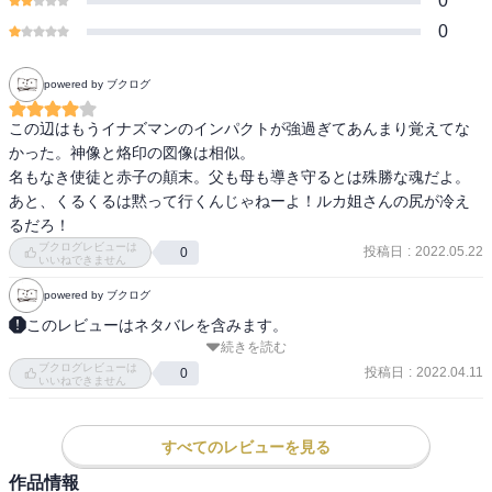
0
0
powered by ブクログ
この辺はもうイナズマンのインパクトが強過ぎてあんまり覚えてな
かった。神像と烙印の図像は相似。

名もなき使徒と赤子の顛末。父も母も導き守るとは殊勝な魂だよ。
あと、くるくるは黙って行くんじゃねーよ！ルカ姐さんの尻が冷え
るだろ！
ブクログレビューは
投稿日
:
2022.05.22
0
いいねできません
powered by ブクログ
このレビューはネタバレを含みます。
続きを読む
あの彼が

ブクログレビューは
登場するとは・・・

投稿日
:
2022.04.11
0
いいねできません
グリフィスの名前

最初からずっとずっと

ここにある

すべてのレビューを見る
物語の根底を流れている名前。

作品情報