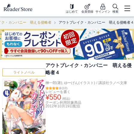
はじめて
会員登録
サインイン
検索
イク・カンパニー 萌える侵略者
アウトブレイク・カンパニー 萌える侵略者４
アウトブレイク・カンパニー 萌える侵
略者４
ライトノベル
榊一郎(著)
,
ゆーげん(イラスト)
/
講談社ラノベ文庫
(
10
)
レビューを書く
¥
550
(税込)
クーポン利用対象商品
2012年10月19日
配信