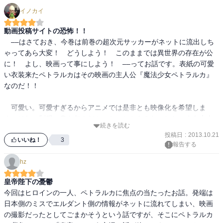
イノカイ
動画投稿サイトの恐怖！！
　––はさておき、今巻は前巻の超次元サッカーがネットに流出しち
ゃってあら大変！　どうしよう！　このままでは異世界の存在が公
に！　よし、映画って事にしよう！　––ってお話です。表紙の可愛
い衣装来たペトラルカはその映画の主人公『魔法少女ペトラルカ』
なのだ！！　

　可愛い。可愛すぎるからアニメでは是非とも映像化を希望しま
す。それに制服に身を包んだミュセルとかもみたいしね。まあ本人
続きを読む
達は完成披露試写会で悶絶してましたけど……こういうのは勢いで
投稿日
:
2013.10.21
突っ走って後悔するのが青春ですね。

いいね！
3
報告する
　でもただ楽しいだけじゃなく、表紙のペトラルカの色々な重責も
hz
ありました。こう見えても皇帝陛下……大変なのです。あと自衛官
のみのりさんの意外な過去も……ちょっと悲しかったですね。いい
皇帝陛下の憂鬱
お姉さん（ちょっと腐ってるけど）で時には主人公の相談相手で、
今回はヒロインの一人、ペトラルカに焦点の当たったお話。発端は
姉のようであり頼れる護衛官の彼女も今までの人生を生きてきたの
日本側のミスでエルダント側の情報がネットに流れてしまい、映画
です。

の撮影だったとしてごまかそうという話ですが、そこにペトラルカ
　皆が幸せになって欲しい。それには主人公に世界統一でもしても