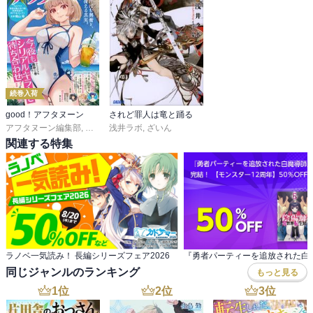
続巻入荷
good！アフタヌーン
されど罪人は竜と踊る
アフタヌーン編集部
,
泉光
,
水薙竜
浅井ラボ
,
松枝穂積
,
ざいん
,
眞山継
,
桑原太矩
,
海法紀光
,
藍田鳴
,
関連する特集
ラノベ一気読み！ 長編シリーズフェア2026
同じジャンルのランキング
もっと見る
1
位
2
位
3
位