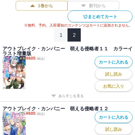
1巻から
新刊から
まとめてカート
※無料、予約、入荷通知のコンテンツはカートに追加されません。
1
2
アウトブレイク・カンパニー 萌える侵略者１１ カラーイ
ラスト増量版
¥
605
(税込)
カートに入れる
試し読み
お気に入り
あらすじを見る
アウトブレイク・カンパニー 萌える侵略者１２
¥
605
(税込)
カートに入れる
試し読み