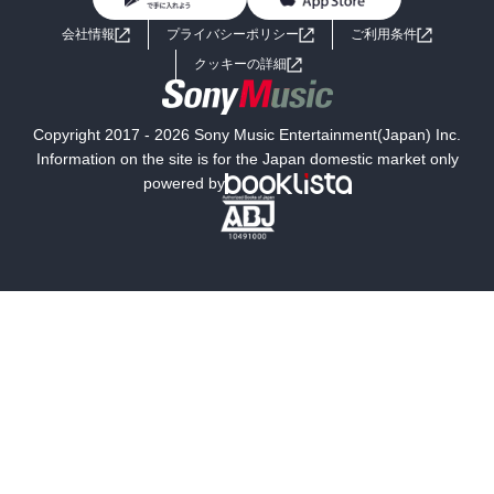
BL・TL
ライトノベル
男子向けラノベ
よくあるご質問
お問い合わせ
会社情報
プライバシーポリシー
ご利用条件
女子向けラノベ
小説
利用規約
クッキーの詳細
国内小説
海外小説
Copyright 2017 - 2026 Sony Music Entertainment(Japan) Inc.
ミステリー
SF
Information on the site is for the Japan domestic market only
powered by
歴史・時代小説
文学
雑誌
グラビア写真集
ボーイズラブ
ティーンズラブ
人文・思想・歴史
社会・政治・法律
ビジネス・経済
サイエンス・テクノロジー
コンピュータ・情報
くらし・家庭