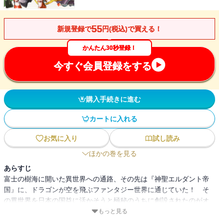
55
新規登録で
円(税込)で買える！
かんたん30秒登録！
今すぐ会員登録をする
購入手続きに進む
カートに入れる
お気に入り
試し読み
ほかの巻を見る
あらすじ
富士の樹海に開いた異世界への通路、その先は『神聖エルダント帝
国』に、ドラゴンが空を飛ぶファンタジー世界に通じていた！ そ
の異世界を日本の国益に活かそうと極秘のうちに創設されたのがオ
タク文化専門交易会社『アミュテック』。それなのに、その秘密が
もっと見る