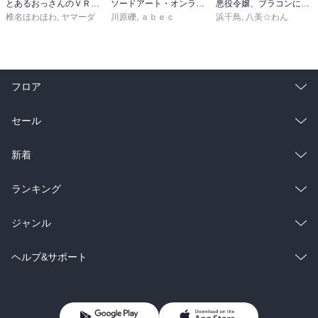
とあるおっさんのＶＲＭＭＯ活動記34
ソードアート・オンライン29 ユナイタル・リングVIII
悪役令嬢、ブラコンにジョブチェンジします９【電子特典付き】
椎名ほわほわ
,
ヤマーダ
川原礫
,
ａｂｅｃ
浜千鳥
,
八美☆わん
フロア
総合
コミック
セール
ラノベ
小説
総合
コミック
新着
雑誌・グラビア
ビジネス・実用
ラノベ
小説
総合
コミック
ランキング
BL・TL
雑誌・グラビア
ビジネス・実用
ラノベ
小説
総合
コミック
ジャンル
BL・TL
雑誌・グラビア
ビジネス・実用
ラノベ
小説
コミック
男性コミック
ヘルプ&サポート
BL・TL
雑誌・グラビア
ビジネス・実用
女性コミック
コミック誌
初めての方へ
ヘルプ