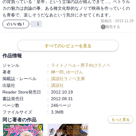
の背負っている「皇帝」という立場の話が絡んできて…。ペトラル
らって全員を抱え込むしか無いですね。
カの魅力は勿論の事、ある種文化祭的なノリで映画を作っていくの
も青春で、楽しそうだなあという気分にさせてくれます。
投稿日
:
2015.11.29
いいね！
1
報告する
すべてのレビューを見る
作品情報
ジャンル
:
ライトノベル
-
男子向けラノベ
著者
:
榊一郎
,
ゆーげん
掲載誌・レーベル
:
講談社ラノベ文庫
出版社
:
講談社
Reader Store発売日
:
2012.10.19
書誌発売日
:
2012.08.31
ページ数
:
246ページ
ファイルサイズ
:
3.3MB
同じ著者の作品
もっと見る