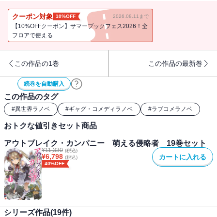
バレちゃった。で、『アミュテック』総支配人・真正オタクの加納
慎一が考えついたオタク的解決法、超絶コスプレ大会が始まる事に
クーポン対象
10%OFF
2026.08.11まで
なるが！？
【10%OFFクーポン】サマーブックフェス2026！全
フロアで使える
この作品の1巻
この作品の最新巻
続巻を自動購入
この作品のタグ
#
異世界ラノベ
#
ギャグ・コメディラノベ
#
ラブコメラノベ
おトクな値引きセット商品
アウトブレイク・カンパニー 萌える侵略者 19巻セット
¥
11,330
(税込)
¥
6,798
カートに入れる
(税込)
40%OFF
シリーズ作品(
19
件)