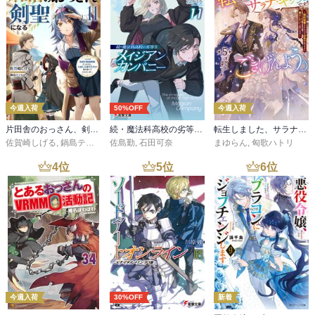
今週入荷
50%OFF
今週入荷
片田舎のおっさん、剣聖になる 11 ～ただの田舎の剣術師範だったのに、大成した弟子たちが俺を放ってくれない件～
続・魔法科高校の劣等生 メイジアン・カンパニー(11)
転生しました、サラナ・キンジェです。ごきげんよう。５ ～婚約破棄されたので田舎で気ままに暮らしたいと思います～【電子書店共通特典SS付】
佐賀崎しげる
,
鍋島テツヒロ
佐島勤
,
石田可奈
まゆらん
,
匈歌ハトリ
4
位
5
位
6
位
今週入荷
30%OFF
新着