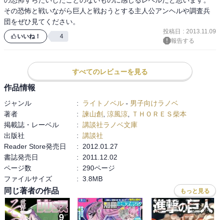
その恐怖と戦いながら巨人と戦おうとする主人公アンヘルや調査兵
団をぜひ見てください。
投稿日
:
2013.11.09
いいね！
4
報告する
すべてのレビューを見る
作品情報
ジャンル
:
ライトノベル
-
男子向けラノベ
著者
:
諫山創
,
涼風涼
,
ＴＨＯＲＥＳ柴本
掲載誌・レーベル
:
講談社ラノベ文庫
出版社
:
講談社
Reader Store発売日
:
2012.01.27
書誌発売日
:
2011.12.02
ページ数
:
290ページ
ファイルサイズ
:
3.8MB
同じ著者の作品
もっと見る