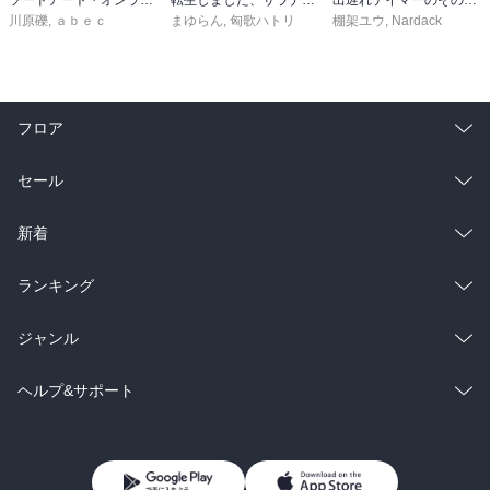
ソードアート・オンライン29 ユナイタル・リングVIII
転生しました、サラナ・キンジェです。ごきげんよう。５ ～婚約破棄されたので田舎で気ままに暮らしたいと思います～【電子書店共通特典SS付】
出遅れテイマーのその日暮らし 16
川原礫
,
ａｂｅｃ
まゆらん
,
匈歌ハトリ
棚架ユウ
,
Nardack
フロア
総合
コミック
セール
ラノベ
小説
総合
コミック
新着
雑誌・グラビア
ビジネス・実用
ラノベ
小説
総合
コミック
ランキング
BL・TL
雑誌・グラビア
ビジネス・実用
ラノベ
小説
総合
コミック
ジャンル
BL・TL
雑誌・グラビア
ビジネス・実用
ラノベ
小説
コミック
男性コミック
ヘルプ&サポート
BL・TL
雑誌・グラビア
ビジネス・実用
女性コミック
コミック誌
初めての方へ
ヘルプ
BL・TL
ライトノベル
男子向けラノベ