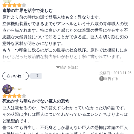
進撃の世界を活字で楽しむ
原作より前の時代の話で登場人物も全く異なります。

立体機動装置ができるまでがアンヘルという十八歳の青年職人の視
点から描かれます。特に良いと感じたのは進撃の世界に存在する不
思議な天然資源について知ることができる点。巨人を切り刻む刃の
意外な素材が明らかになります。

もう一つ印象に残るのがこの世界の社会秩序。原作では後回しにさ
れがちだった政治的な勢力争いがわりと丁寧に書かれています。

物語としてのはらはらどきどきはあまりないし、原作のような美し
続きを読む
いまでの残酷さも感じられませんが進撃の世界観が好きな方ならス
投稿日
:
2013.11.25
ピンオフとして楽しめるのではないでしょうか。
いいね！
7
報告する
Brown
死ぬかすら明らかでない巨人の恐怖
巨人は殺せるのか、その答えすらわかっていなかった頃の話です。

その状況は少しは巨人についてわかっているエレンたちよりよっぽ
ど絶望的です。

傷ついても再生し、不死身としか思えない巨人の恐怖は本編の巨人
の恐怖すらたいしたことのないものに感じるレベルだと思います。
