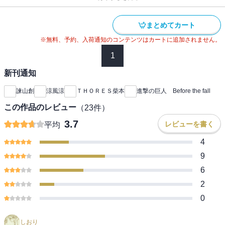
まとめてカート
※無料、予約、入荷通知のコンテンツはカートに追加されません。
1
新刊通知
諫山創
涼風涼
ＴＨＯＲＥＳ柴本
進撃の巨人 Before the fall
この作品のレビュー
（
23
件）
3.7
レビューを書く
平均
4
9
6
2
0
しおり