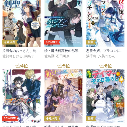
今週入荷
50%OFF
新着
片田舎のおっさん、剣聖になる 11 ～ただの田舎の剣術師範だったのに、大成した弟子たちが俺を放ってくれない件～
続・魔法科高校の劣等生 メイジアン・カンパニー(11)
悪役令嬢、ブラコンにジョブチェンジします９【電子特典付き】
佐賀崎しげる
,
鍋島テツヒロ
佐島勤
,
石田可奈
浜千鳥
,
八美☆わん
4
位
5
位
6
位
30%OFF
今週入荷
新着