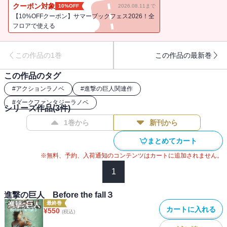
『進撃の巨人』の前日譚がいよいよオリジナル小説として登場！
クーポン対象
10%OFF
2026.08.11まで
【10%OFFクーポン】サマーブックフェス2026！全
フロアで使える
この作品の1巻
この作品の最新巻
この作品のタグ
#
アクションラノベ
#
進撃の巨人関連作
#
ダークファンタジーラノベ
シリーズ作品(
3
件)
1巻から
新刊から
まとめてカート
※無料、予約、入荷通知のコンテンツはカートに追加されません。
1
進撃の巨人 Before the fall３
最終巻
カートに入れる
¥
550
(税込)