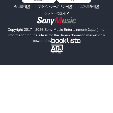
よくあるご質問
お問い合わせ
会社情報
プライバシーポリシー
ご利用条件
女子向けラノベ
小説
利用規約
クッキーの詳細
国内小説
海外小説
Copyright 2017 - 2026 Sony Music Entertainment(Japan) Inc.
ミステリー
SF
Information on the site is for the Japan domestic market only
powered by
歴史・時代小説
文学
雑誌
グラビア写真集
ボーイズラブ
ティーンズラブ
人文・思想・歴史
社会・政治・法律
ビジネス・経済
サイエンス・テクノロジー
コンピュータ・情報
くらし・家庭