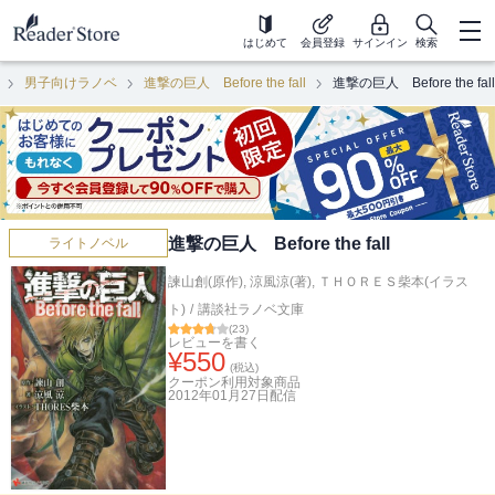
はじめて
会員登録
サインイン
検索
男子向けラノベ
進撃の巨人 Before the fall
進撃の巨人 Before the fall
進撃の巨人 Before the fall
ライトノベル
諫山創(原作)
,
涼風涼(著)
,
ＴＨＯＲＥＳ柴本(イラス
ト)
/
講談社ラノベ文庫
(
23
)
レビューを書く
¥
550
(税込)
クーポン利用対象商品
2012年01月27日
配信