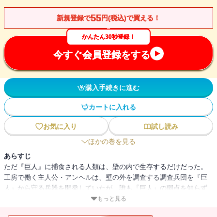
55
新規登録で
円(税込)で買える！
かんたん30秒登録！
今すぐ会員登録をする
購入手続きに進む
カートに入れる
お気に入り
試し読み
ほかの巻を見る
あらすじ
ただ『巨人』に捕食される人類は、壁の内で生存するだけだった。
工房で働く主人公・アンヘルは、壁の外を調査する調査兵団を『巨
人』から守る兵器を開発していたが、誰も『巨人』の弱点を知らず
未だ彼らを倒した者はいない。数々の屍を乗り越えてアンヘルは巨
もっと見る
人に対抗しうる唯一の《装置》の開発に着手する。大人気コミック