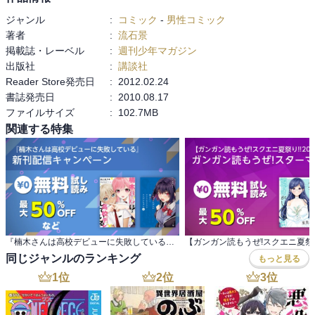
ジャンル
:
コミック
-
男性コミック
著者
:
流石景
掲載誌・レーベル
:
週刊少年マガジン
出版社
:
講談社
Reader Store発売日
:
2012.02.24
書誌発売日
:
2010.08.17
ファイルサイズ
:
102.7MB
関連する特集
『楠木さんは高校デビューに失敗している』 新刊配信キャンペーン
同じジャンルのランキング
もっと見る
1
位
2
位
3
位