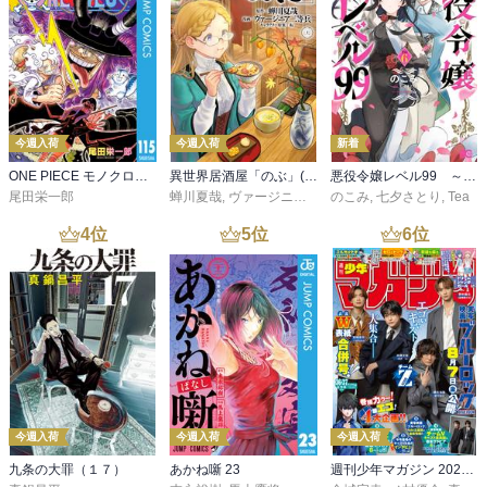
今週入荷
今週入荷
新着
ONE PIECE モノクロ版 115
異世界居酒屋「のぶ」(22)
悪役令嬢レベル99 ～私は裏ボスですが魔王ではありません～ その６
尾田栄一郎
蝉川夏哉
,
ヴァージニア二等兵
のこみ
,
転
,
七夕さとり
,
Tea
4
位
5
位
6
位
今週入荷
今週入荷
今週入荷
九条の大罪（１７）
あかね噺 23
週刊少年マガジン 2026年36・37号[2026年8月5日発売]