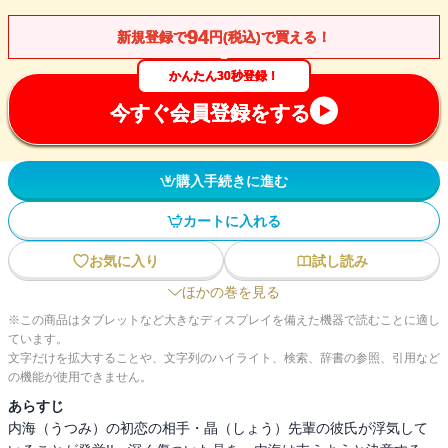
94
新規登録で
円(税込)で買える！
かんたん30秒登録！
今すぐ会員登録をする
購入手続きに進む
カートに入れる
お気に入り
試し読み
ほかの巻を見る
※この商品はタブレットなど大きなディスプレイを備えた機器で読むことに適し
ています。
文字だけを拡大することや、文字列のハイライト、検索、辞書の参照、引用など
の機能が使用できません。
あらすじ
内海（うつみ）の初恋の相手・晶（しょう）先輩の彼氏が浮気して