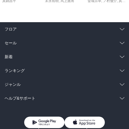
真鍋昌平
末永裕樹
,
馬上鷹将
金城宗幸
,
ノ村優介
,
真島ヒロ
フロア
総合
コミック
セール
ラノベ
小説
総合
コミック
新着
雑誌・グラビア
ビジネス・実用
ラノベ
小説
総合
コミック
ランキング
BL・TL
雑誌・グラビア
ビジネス・実用
ラノベ
小説
総合
コミック
ジャンル
BL・TL
雑誌・グラビア
ビジネス・実用
ラノベ
小説
コミック
男性コミック
ヘルプ&サポート
BL・TL
雑誌・グラビア
ビジネス・実用
女性コミック
コミック誌
初めての方へ
ヘルプ
BL・TL
ライトノベル
男子向けラノベ
よくあるご質問
お問い合わせ