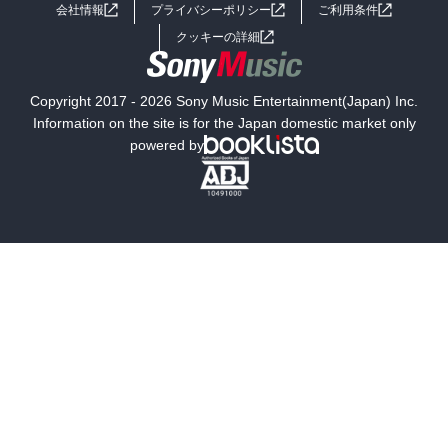
会社情報
プライバシーポリシー
ご利用条件
女子向けラノベ
小説
利用規約
クッキーの詳細
国内小説
海外小説
Copyright 2017 - 2026 Sony Music Entertainment(Japan) Inc.
ミステリー
SF
Information on the site is for the Japan domestic market only
powered by
歴史・時代小説
文学
雑誌
グラビア写真集
ボーイズラブ
ティーンズラブ
人文・思想・歴史
社会・政治・法律
ビジネス・経済
サイエンス・テクノロジー
コンピュータ・情報
くらし・家庭
料理・酒
ファッション・美容・ダイエット