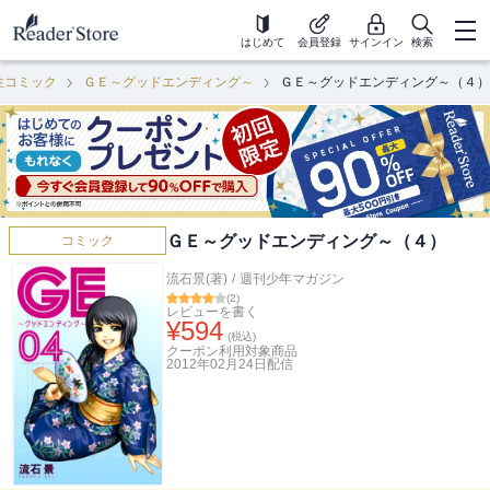
はじめて
会員登録
サインイン
検索
性コミック
ＧＥ～グッドエンディング～
ＧＥ～グッドエンディング～（４）
ＧＥ～グッドエンディング～（４）
コミック
流石景(著)
/
週刊少年マガジン
(
2
)
レビューを書く
¥
594
(税込)
クーポン利用対象商品
2012年02月24日
配信