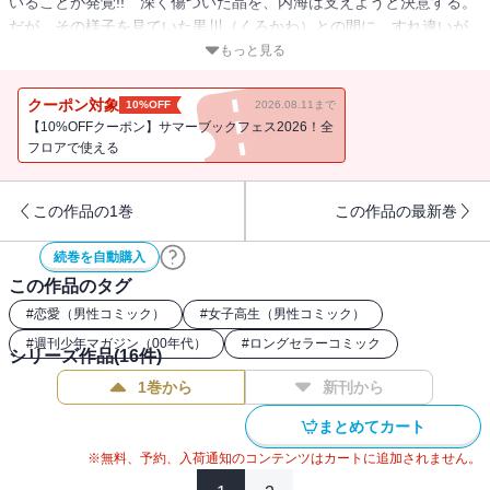
いることが発覚!! 深く傷ついた晶を、内海は支えようと決意する。
だが、その様子を見ていた黒川（くろかわ）との間に、すれ違いが
生まれ、やがて大ゲンカに発展！？そんな中、バイト先の後輩・大
もっと見る
沼理沙（おおぬま・りさ）が積極的に迫ってきて……！？辛さも切
なさも、女の子の気持ちまで恋愛の全てをリアルに、丁寧に描いた
クーポン対象
10%OFF
2026.08.11まで
僕らの新たな恋愛白書！！
【10%OFFクーポン】サマーブックフェス2026！全
フロアで使える
この作品の1巻
この作品の最新巻
続巻を自動購入
この作品のタグ
#
恋愛（男性コミック）
#
女子高生（男性コミック）
#
週刊少年マガジン（00年代）
#
ロングセラーコミック
シリーズ作品(
16
件)
1巻から
新刊から
まとめてカート
※無料、予約、入荷通知のコンテンツはカートに追加されません。