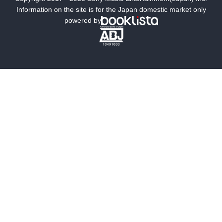
ミステリー
SF
Information on the site is for the Japan domestic market only
powered by
歴史・時代小説
文学
雑誌
グラビア写真集
ボーイズラブ
ティーンズラブ
人文・思想・歴史
社会・政治・法律
ビジネス・経済
サイエンス・テクノロジー
コンピュータ・情報
くらし・家庭
料理・酒
ファッション・美容・ダイエット
ホビー&カルチャー
スポーツ・アウトドア
地図・ガイド
エンターテイメント