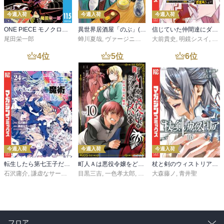
今週入荷
今週入荷
今週入荷
ONE PIECE モノクロ版 115
異世界居酒屋「のぶ」(22)
信じていた仲間達にダンジョン奥地で殺されかけたがギフト『無限ガチャ』でレベル９９９９の仲間達を手に入れて元パーティーメンバーと世界に復讐＆『ざまぁ！』します！（２３）
尾田栄一郎
蝉川夏哉
,
ヴァージニア二等兵
大前貴史
,
転
,
明鏡シスイ
,
ｔｅ
4
位
5
位
6
位
今週入荷
今週入荷
今週入荷
転生したら第七王子だったので、気ままに魔術を極めます（２４）
町人Ａは悪役令嬢をどうしても救いたい ～どぶと空と氷の姫君～１０【電子書店共通特典イラスト付】
杖と剣のウィストリア（１６）
石沢庸介
,
謙虚なサークル
,
メル。
目黒三吉
,
一色孝太郎
,
Parum
大森藤ノ
,
青井聖
フロア