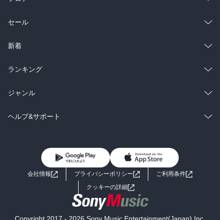
総合
コミック
セール
ラノベ
小説
総合
コミック
新着
雑誌・グラビア
ビジネス・実用
ラノベ
小説
総合
コミック
ランキング
BL・TL
雑誌・グラビア
ビジネス・実用
ラノベ
小説
総合
コミック
ジャンル
BL・TL
雑誌・グラビア
ビジネス・実用
ラノベ
小説
コミック
男性コミック
ヘルプ&サポート
BL・TL
雑誌・グラビア
ビジネス・実用
女性コミック
コミック誌
初めての方へ
ヘルプ
BL・TL
ライトノベル
男子向けラノベ
よくあるご質問
お問い合わせ
会社情報
プライバシーポリシー
ご利用条件
女子向けラノベ
小説
利用規約
クッキーの詳細
国内小説
海外小説
Copyright 2017 - 2026 Sony Music Entertainment(Japan) Inc.