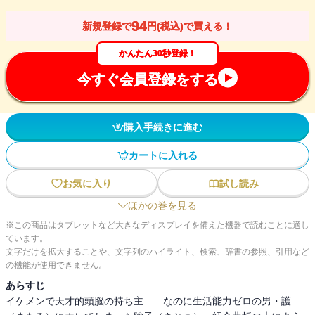
94
新規登録で
円(税込)で買える！
かんたん30秒登録！
今すぐ会員登録をする
購入手続きに進む
カートに入れる
お気に入り
試し読み
ほかの巻を見る
※この商品はタブレットなど大きなディスプレイを備えた機器で読むことに適し
ています。
文字だけを拡大することや、文字列のハイライト、検索、辞書の参照、引用など
の機能が使用できません。
あらすじ
イケメンで天才的頭脳の持ち主――なのに生活能力ゼロの男・護