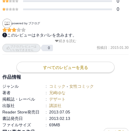
0
0
powered by ブクログ
このレビューはネタバレを含みます。
続きを読む
つか、

ブクログレビューは
聡子が新宮寺君をレイプしちゃったじゃん！

投稿日
:
2015.01.30
0
いいねできません
怖いよ女子？！

流れで、

すべてのレビューを見る
聡子と新宮寺君は新宮寺君の実家に行くことに！

作品情報
ジャンル
:
コミック
-
女性コミック
エロマンガだねぇ。。。

著者
:
兄崎ゆな
デザートってそういうマンガ？！

掲載誌・レーベル
:
デザート
出版社
:
講談社
新宮寺君の元彼が現れたり、

Reader Store発売日
:
2013.07.05
ケンジ君が再登場したり、

書誌発売日
:
2013.02.13
聡子がいらない子になったりしてるうちに新宮寺君の縁談が決ま
ファイルサイズ
:
69MB
り、
