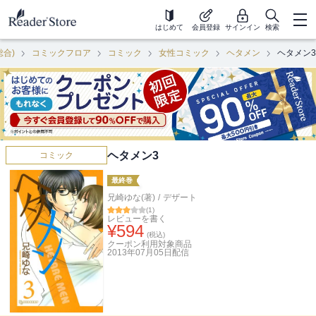
はじめて
会員登録
サインイン
検索
総合)
コミックフロア
コミック
女性コミック
ヘタメン
ヘタメン3
ヘタメン3
コミック
最終巻
兄崎ゆな(著)
/
デザート
(
1
)
レビューを書く
¥
594
(税込)
クーポン利用対象商品
2013年07月05日
配信