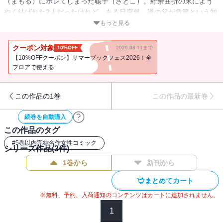
（まもる）にホレてしまった聡子（さとこ）。紆余曲折の末によう
やく結ばれた2人だったけれど、ある日突然、護の父が危篤という知
らせが……。護に誘われ、実家に行くことになった聡子。ところが
もっと見る
そこには、思いもかけない試練が待っていて……！？ 秘密の島で
キケンな愛のワナが2人を襲う――！！ 人気シリーズ、クライマッ
クーポン対象
10%OFF
2026.08.11まで
クスでまさかの急展開！？
【10%OFFクーポン】サマーブックフェス2026！全
フロアで使える
この作品の1巻
この作品の最新巻
続巻を自動購入
この作品のタグ
#
5巻以内完結名作女性コミック
シリーズ作品(
3
件)
1巻から
新刊から
まとめてカート
※無料、予約、入荷通知のコンテンツはカートに追加されません。
1