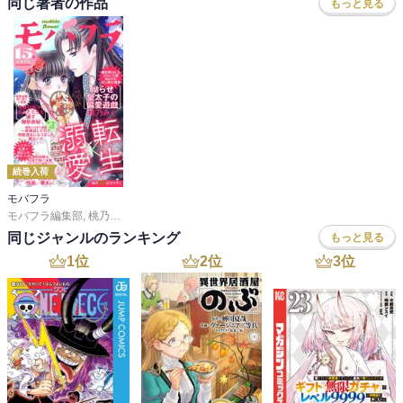
邪魔をする聡子？！

同じ著者の作品
もっと見る
最後はもとさやですわ。

あっ、

３巻で最終巻です。
続巻入荷
モバフラ
モバフラ編集部
,
桃乃みく
,
宮城杏奈
,
響 あい
,
陽丘ハオ
,
服部美紀
同じジャンルのランキング
もっと見る
1
位
2
位
3
位