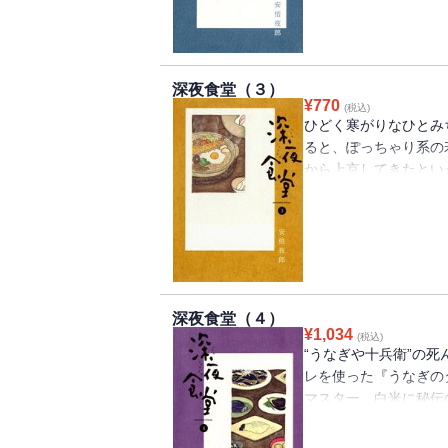
深夜食堂（３）
¥
770
(税込)
ひどく寒がりなひとみ
ると、ぽっちゃり系の
から上京してきたとい
とくはずもなく・・・
になると、温かそうな
たが・・・。
深夜食堂（４）
¥
1,034
(税込)
“うなぎや十兵衛”の
レを使った『うなぎの
マスター。白米に秘伝
だが、たちまち人気メ
日、2人連れの客が現