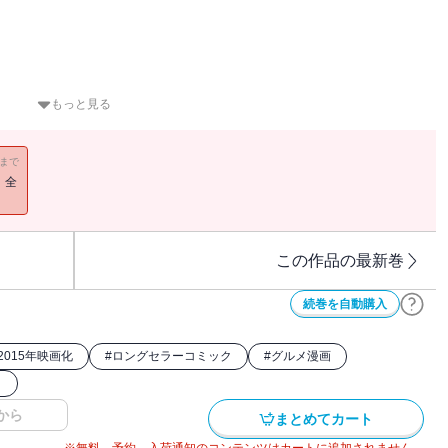
もっと見る
11まで
！全
てくる。
ュー、揃ってます！
この作品の最新巻
続巻を自動購入
2015年映画化
#
ロングセラーコミック
#
グルメ漫画
ク
から
まとめてカート