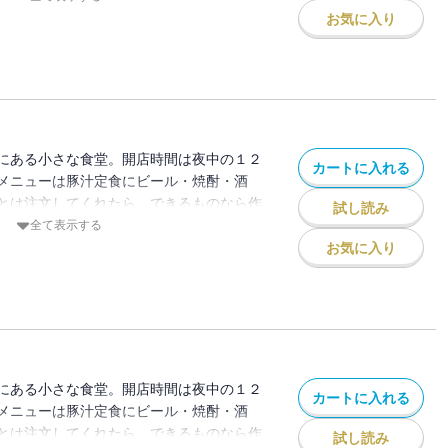
より随時スタート！今こそ『買い』な単行
お気に入り
にある小さな食堂。開店時間は夜中の１２
カートに入れる
メニューは豚汁定食にビール・焼酎・酒
とは注文してくれたら、できるものなら作
試し読み
深夜食堂』の最新第９集は、「きびなごの
全て表示する
スライス」、「サイコロステーキ」、「ピ
お気に入り
ど、思わず腹と心をほっこりと満たしてく
し。
にある小さな食堂。開店時間は夜中の１２
カートに入れる
メニューは豚汁定食にビール・焼酎・酒
とは注文してくれたら、できるものなら作
試し読み