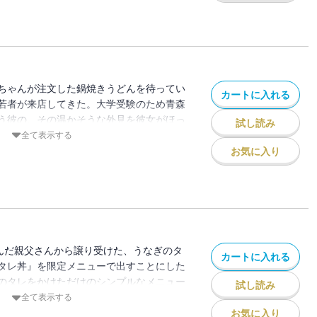
ちゃんが注文した鍋焼きうどんを待ってい
カートに入れる
若者が来店してきた。大学受験のため青森
う彼の、その温かそうな外見を彼女がほっ
試し読み
。それからは、寒い季節（受験シーズン）
全て表示する
若者を求めて、店で待つひとみちゃんだっ
お気に入り
死んだ親父さんから譲り受けた、うなぎのタ
カートに入れる
タレ丼』を限定メニューで出すことにした
のタレをかけただけのシンプルなメニュー
試し読み
ニューに。そして残り1杯となったある
全て表示する
れ・・・
お気に入り