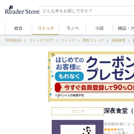
総合
コミック
ラノベ
小説
雑誌・
TOP(総合)
コミックフロア
コミック
男性コミック
深夜食堂
深夜食堂（
コミック
安倍夜郎(著)
/
ビ
(
9
)
レビューを書く