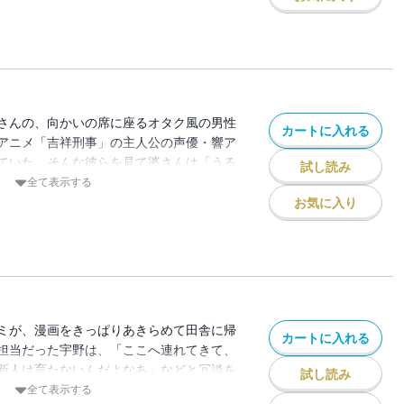
さんの、向かいの席に座るオタク風の男性
カートに入れる
アニメ「吉祥刑事」の主人公の声優・響ア
ていた。そんな彼らを見て婆さんは「うる
試し読み
いつものパターン。しかし後日、元気な若
全て表示する
て来て・・・。
お気に入り
ミが、漫画をきっぱりあきらめて田舎に帰
カートに入れる
担当だった宇野は、「ここへ連れてきて、
新人は育たないんだよなあ」などと冗談を
試し読み
全て表示する