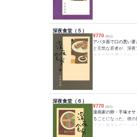
深夜食堂（５）
¥
770
(税込)
アバタ面で口の悪い婆
と元気な若者が、深夜
キラの話で盛り上がっ
さい」と文句言うのが
者が暗い顔で店にやっ
深夜食堂（６）
¥
770
(税込)
漫画家の卵・手塚オサ
ることになった。彼の
トマト巻きをおごった
言いだして・・・。