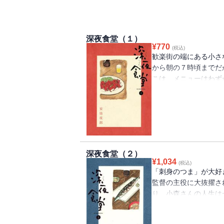
深夜食堂（１）
¥
770
(税込)
歓楽街の端にある小さ
から朝の７時頃までだ
こは、メニューはわず
ば、作れるものならな
た・・・。どこかなつ
深夜食堂（２）
¥
1,034
(税込)
「刺身のつま」が大好
監督の主役に大抜擢さ
り、小森さんの人生は
日、プレッシャーから