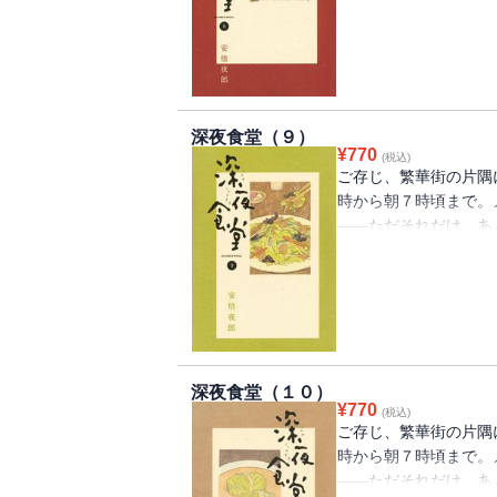
の第２弾も１０月半ば
本、できました。
深夜食堂（９）
¥
770
(税込)
ご存じ、繁華街の片隅
時から朝７時頃まで。
――ただそれだけ。あ
ってくれる。そんな『
フライ」に「オニオン
ーマンの肉詰」などな
れるお品書きが目白押
深夜食堂（１０）
¥
770
(税込)
ご存じ、繁華街の片隅
時から朝７時頃まで。
――ただそれだけ。あ