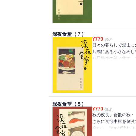
深夜食堂（７）
¥
770
(税込)
日々の暮らしで溜まっ
片隅にある小さなめし
６日発売の第７集で、
春、人に教えたくない
深夜食堂（８）
¥
770
(税込)
秋の夜長、食欲の秋・
さらに食欲中枢を刺激
空かし、読めば読むほ
の最新第８集がついに