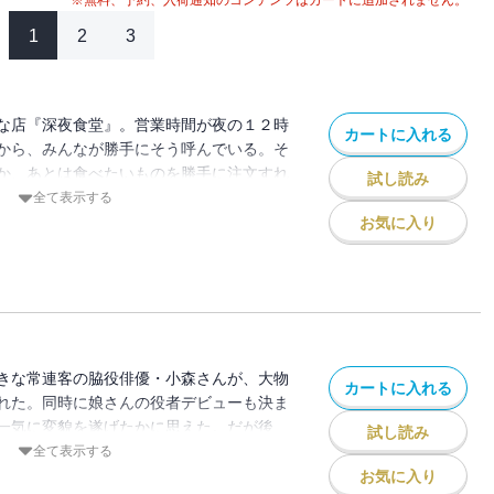
※無料、予約、入荷通知のコンテンツはカートに追加されません。
1
2
3
な店『深夜食堂』。営業時間が夜の１２時
カートに入れる
から、みんなが勝手にそう呼んでいる。そ
か、あとは食べたいものを勝手に注文すれ
試し読み
んでも作ってくれる変わった店だっ
全て表示する
かしい味をご賞味あれ！！
お気に入り
きな常連客の脇役俳優・小森さんが、大物
カートに入れる
れた。同時に娘さんの役者デビューも決ま
一気に変貌を遂げたかに思えた。だが後
試し読み
か急病で降板してしまい…
全て表示する
お気に入り