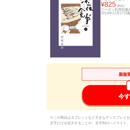
¥
825
(税込)
クーポン利用対象
2014年12月17日
新規
今す
※この商品はタブレットなど大きなディスプレイを
文字だけを拡大することや、文字列のハイライト、