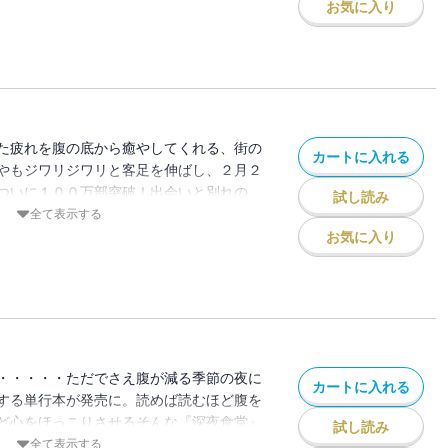
お気に入り
た疲れを腹の底から癒やしてくれる、街の
カートに入れる
やもジワリジワリと客足を伸ばし、２月２
ついに１００万部突破！出会いと別れの
試し読み
このお店で、心の芯から温まろ。
全て表示する
お気に入り
・・・・・ただでさえ腹が減る季節の夜に
カートに入れる
する単行本が発売に。読めば読むほど腹を
ど心をほっこりさせるそんな『深夜食堂』
試し読み
発売に！前回、大好評だったテレビドラマ
全て表示する