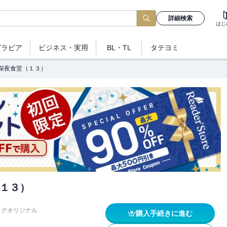
詳細検索
はじ
グラビア
ビジネス
・実用
BL・TL
タテヨミ
深夜食堂（１３）
１３）
ッグオリジナル
購入手続きに進む