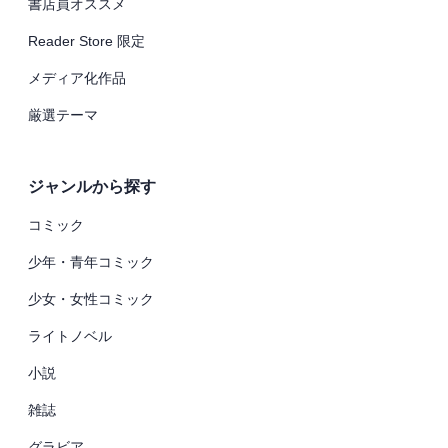
書店員オススメ
Reader Store 限定
メディア化作品
厳選テーマ
ジャンルから探す
コミック
少年・青年コミック
少女・女性コミック
ライトノベル
小説
雑誌
グラビア