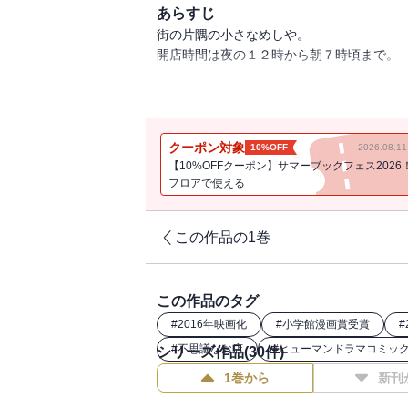
あらすじ
街の片隅の小さなめしや。
開店時間は夜の１２時から朝７時頃まで。
ともすると、
心にすきま風が吹き込むこの季節ーー
淋しさを紛らすために・・・・・・
クーポン対象
10%OFF
2026.08.
ちょっとほっこりしたくなって、
【10%OFFクーポン】サマーブックフェス2026
人はまた、街に・・・・・・この店に帰っ
フロアで使える
最新第１３集も、思わず心の腹が鳴るメニ
この作品の1巻
この作品のタグ
#
2016年映画化
#
小学館漫画賞受賞
#
#
不思議なお店
#
ヒューマンドラマコミッ
シリーズ作品(
30
件)
1巻から
新刊