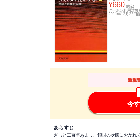
¥
660
(税込)
クーポン利用対象
2011年12月22日
新規
今す
あらすじ
ざっと二百年あまり、鎖国の状態におかれ