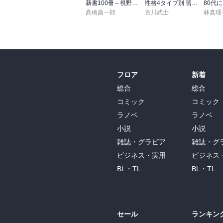
新書100冊～視野を広げる読書～
性格4タイプ別 習慣術
高橋昌一郎
古川武士
林真理
フロア
新着
総合
総合
コミック
コミック
ラノベ
ラノベ
小説
小説
雑誌・グラビア
雑誌・グ
ビジネス・実用
ビジネス
BL・TL
BL・TL
セール
ランキン