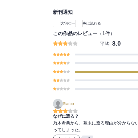
新刊通知
大宅壮一
炎は流れる
この作品のレビュー
（
1
件）
3.0
平均
Starbo
なぜに遡る？
乃木希典から、幕末に遡る理由が分からな
ってしまった。