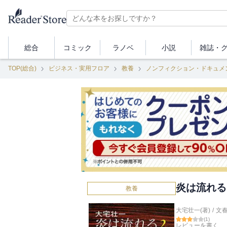
総合
コミック
ラノベ
小説
雑誌・
TOP(総合)
ビジネス・実用フロア
教養
ノンフィクション・ドキュメ
炎は流れる
教養
大宅壮一(著)
/
文
(
1
)
レビューを書く