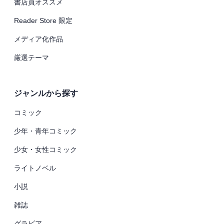
書店員オススメ
Reader Store 限定
メディア化作品
厳選テーマ
ジャンルから探す
コミック
少年・青年コミック
少女・女性コミック
ライトノベル
小説
雑誌
グラビア