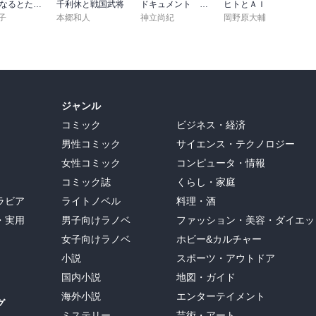
80代になるとたいていボケるか死ぬ。70代は神様から与えられた特別な時間
千利休と戦国武将
ドキュメント 軍人たちの戦後 ～証言・資料で辿る生還者の数奇な運命～（小学館新書）
ヒトとＡＩ
子
本郷和人
神立尚紀
岡野原大輔
ジャンル
コミック
ビジネス・経済
男性コミック
サイエンス・テクノロジー
女性コミック
コンピュータ・情報
コミック誌
くらし・家庭
ラビア
ライトノベル
料理・酒
・実用
男子向けラノベ
ファッション・美容・ダイエッ
女子向けラノベ
ホビー&カルチャー
小説
スポーツ・アウトドア
国内小説
地図・ガイド
海外小説
エンターテイメント
グ
ミステリー
芸術・アート