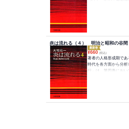
マとなった。いわば“
りで、筆をすすめた次
と日本との関係の歴史
変化に対して希望的観
民族の精神構造上の欠
炎は流れる（４） 明治と昭和の谷間
最新巻
¥
660
(税込)
著者の人格形成期であ
時代を各方面から分析
行」は、第四巻におい
した最も特異な人物、
白石正一郎、粛清され
「勤皇博徒」日柳燕石
などの動きを中心に、
える興味あふれるエピ