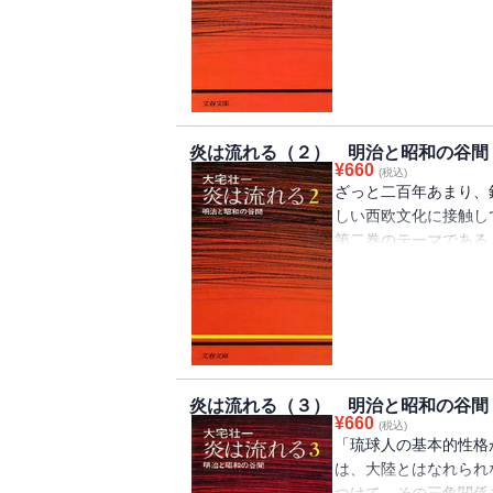
は、歴史を歩いたルポ
文」だ。日本人の精神
流をたずねて、乃木大
さまざまな評価から、
て、日本的特性をさぐ
炎は流れる（２） 明治と昭和の谷間
¥
660
(税込)
ざっと二百年あまり、
しい西欧文化に接触し
第二巻のテーマである
アジア諸国と開国とと
グラウンドが大きく異
まえ、鎖国の間につち
が、明治の開国ととも
えた秘密を多面的に検
炎は流れる（３） 明治と昭和の谷間
¥
660
(税込)
「琉球人の基本的性格
は、大陸とはなれられ
つけて、その三角関係