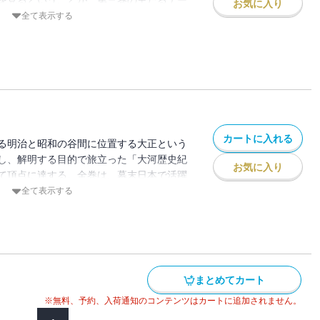
お気に入り
歴史のルポルタージュ”の見本みたいなつも
全て表示する
第である」（あとがきより） 沖縄・韓国
的考察に現地旅行の実体験を加え、事態の
測と悲観的観測がともに強く出すぎる日本
点をさぐる。
カートに入れる
る明治と昭和の谷間に位置する大正という
し、解明する目的で旅立った「大河歴史紀
お気に入り
て頂点に達する。全巻は、幕末日本で活躍
高杉晋作、彼のパトロンだった下関の豪商
全て表示する
た高杉の「ライバル」赤根武人、讃岐の
、「幕末の異端児」天誅組盟主、中山忠光
日本人の精神構造を具体的に探る材料とい
ソードでうずまっている。
まとめてカート
※無料、予約、入荷通知のコンテンツはカートに追加されません。