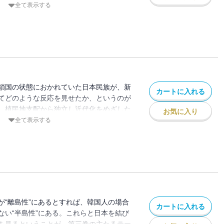
ルタージュであり、いわば「タテの紀行
全て表示する
構造の中核を形成している「忠誠心」の源
将の殉死から筆をおこし、その死をめぐる
さらに赤穂浪士の仇討ちまでさかのぼっ
っている。
鎖国の状態におかれていた日本民族が、新
カートに入れる
てどのような反応を見せたか、というのが
。植民地支配から独立し近代化をめざした
お気に入り
もに近代化に驀進した日本とはそのバック
全て表示する
なっていた。幕府の選択と隣国の実情をふ
かわれた日本人の知識経験その他の能力
に芽をふき、猛烈なスピードで成長をなし
討、興味深い事実に導く。
が“離島性”にあるとすれば、韓国人の場合
カートに入れる
ない“半島性”にある。これらと日本を結び
を見るということが、第三巻の主たるテー