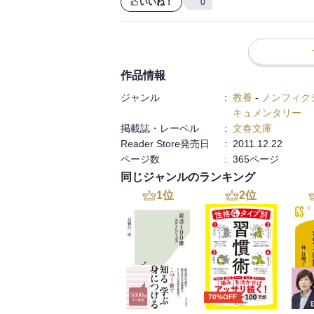
いいね！
0
作品情報
ジャンル
:
教養
-
ノンフィク
キュメンタリー
掲載誌・レーベル
:
文春文庫
Reader Store発売日
:
2011.12.22
ページ数
:
365ページ
同じジャンルのランキング
1
位
2
位
70%OFF