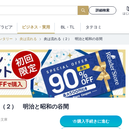
詳細検索
はじ
グラビア
ビジネス
・実用
BL・TL
タテヨミ
ンタリー
炎は流れる
炎は流れる（２） 明治と昭和の谷間
（２） 明治と昭和の谷間
春文庫
購入手続きに進む