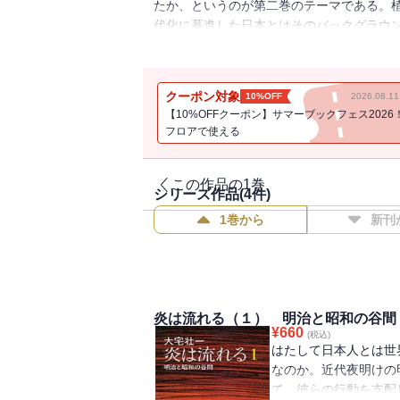
たか、というのが第二巻のテーマである。
代化に驀進した日本とはそのバックグラウ
の間につちかわれた日本人の知識経験その
なしえた秘密を多面的に検討、興味深い事
クーポン対象
10%OFF
2026.08.
【10%OFFクーポン】サマーブックフェス2026
フロアで使える
この作品の1巻
シリーズ作品(
4
件)
1巻から
新刊
炎は流れる（１） 明治と昭和の谷間
¥
660
(税込)
はたして日本人とは世
なのか。近代夜明けの
て、彼らの行動を支配