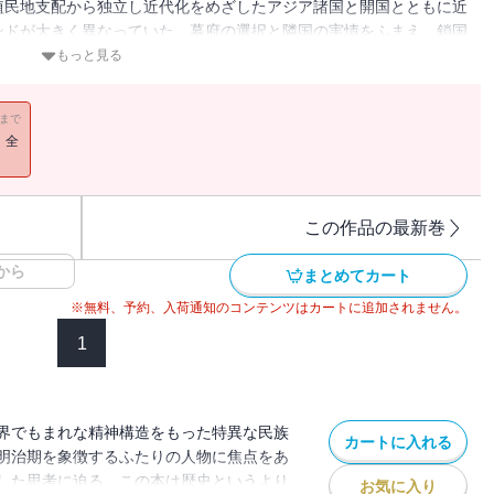
植民地支配から独立し近代化をめざしたアジア諸国と開国とともに近
ンドが大きく異なっていた。幕府の選択と隣国の実情をふまえ、鎖国
他の能力が、明治の開国とともに芽をふき、猛烈なスピードで成長を
もっと見る
実に導く。
11まで
！全
この作品の最新巻
から
まとめてカート
※無料、予約、入荷通知のコンテンツはカートに追加されません。
1
界でもまれな精神構造をもった特異な民族
カートに入れる
明治期を象徴するふたりの人物に焦点をあ
した思考に迫る。この本は歴史というより
お気に入り