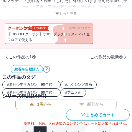
ルマッチ、「挑戦者・茂田（しげた）有利」のまま迎えた第3R（ラ
ウンド）。ついに王者・千堂の豪打が火を噴いた!! まさに“一撃”で
劣勢をひっくり返してしまう千堂の強さに、今さらながら驚かされ
もっと見る
る一歩（いっぽ）。これほどまでに強くなった宿敵（ライバル）
に、対抗するすべはあるのか!?
クーポン対象
10%OFF
2026.08.11まで
【10%OFFクーポン】サマーブックフェス2026！全
フロアで使える
この作品の1巻
この作品の最新巻
続巻を自動購入
この作品のタグ
#
週刊少年マガジン（90年代）
#
ボクシング漫画
#
週刊少年マガジン（00年代）
#
アニメ化
シリーズ作品(
145
件)
1巻から
新刊から
まとめてカート
※無料、予約、入荷通知のコンテンツはカートに追加されません。