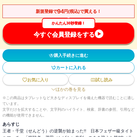
94
新規登録で
円(税込)で買える！
かんたん30秒登録！
今すぐ会員登録をする
購入手続きに進む
カートに入れる
お気に入り
試し読み
ほかの巻を見る
※この商品はタブレットなど大きなディスプレイを備えた機器で読むことに適し
ています。
文字だけを拡大することや、文字列のハイライト、検索、辞書の参照、引用など
の機能が使用できません。
あらすじ
王者・千堂（せんどう）の逆襲が始まった!! 日本フェザー級タイト