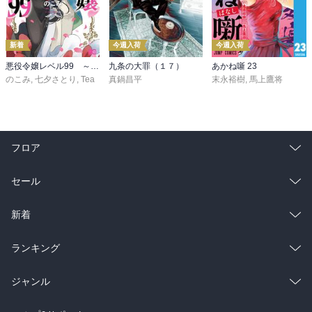
新着
今週入荷
今週入荷
悪役令嬢レベル99 ～私は裏ボスですが魔王ではありません～ その６
九条の大罪（１７）
あかね噺 23
のこみ
,
七夕さとり
,
Tea
真鍋昌平
末永裕樹
,
馬上鷹将
フロア
総合
コミック
セール
ラノベ
小説
総合
コミック
新着
雑誌・グラビア
ビジネス・実用
ラノベ
小説
総合
コミック
ランキング
BL・TL
雑誌・グラビア
ビジネス・実用
ラノベ
小説
総合
コミック
ジャンル
BL・TL
雑誌・グラビア
ビジネス・実用