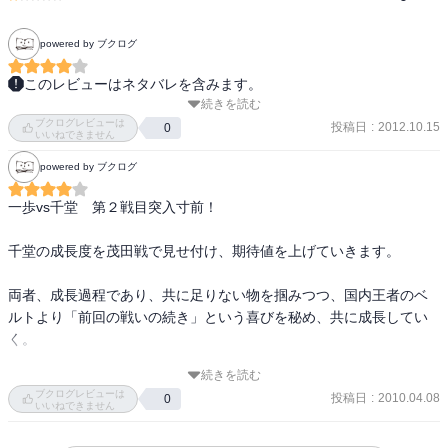
powered by ブクログ
このレビューはネタバレを含みます。
続きを読む
シロマユテナガザルが一番笑ったなー！ 

ブクログレビューは
ゴムのくだりも予想外でやられた！ 

投稿日
:
2012.10.15
0
いいねできません
powered by ブクログ
千堂の対戦へ向けて盛り上がっていく巻。 

一歩vs千堂　第２戦目突入寸前！

特に千堂側が丁寧に描かれ、いやが上にも期待が高まります。 

千堂の成長度を茂田戦で見せ付け、期待値を上げていきます。

スパーで骨折させるのはやりすぎだろｗ
両者、成長過程であり、共に足りない物を掴みつつ、国内王者のベ
ルトより「前回の戦いの続き」という喜びを秘め、共に成長してい
く。

続きを読む
読み始めると　止まらないです。
ブクログレビューは
投稿日
:
2010.04.08
0
いいねできません