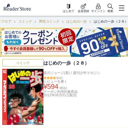
はじめて
会員登録
サインイン
検索
クフロア
コミック
男性コミック
はじめの一歩
はじめの一歩（２８）
はじめの一歩（２８）
コミック
森川ジョージ(著)
/
週刊少年マガジン
(
2
)
レビューを書く
¥
594
(税込)
クーポン利用対象商品
2012年06月01日
配信