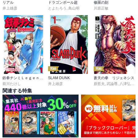
リアル
ドラゴンボール超
修羅の刻
井上雄彦
とよたろう
,
鳥山明
川原正敏
完結
完結
鉄拳チンミＬｅｇｅｎｄｓ
SLAM DUNK
蒼天の拳 リジェネシス
前川たけし
井上雄彦
原哲夫
,
武論尊
,
八津弘幸
,
関連する特集