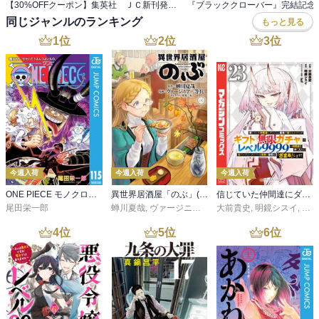
【30%OFFクーポン】集英社 ＪＣ新刊発売記念 440冊以上対象
同じジャンルのランキング
もっと見る
1
位
2
位
3
位
今週入荷
今週入荷
今週入荷
ONE PIECE モノクロ版 115
異世界居酒屋「のぶ」(22)
信じていた仲間達にダンジョン奥地で殺されかけたがギフト『無限ガチャ』でレベル９９９９の仲間達を手に入れて元パーティーメンバーと世界に復讐＆『ざまぁ！』します！（２３）
尾田栄一郎
蝉川夏哉
,
ヴァージニア二等兵
大前貴史
,
転
,
明鏡シスイ
,
ｔｅ
4
位
5
位
6
位