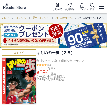
はじめて
会員登録
サインイン
検索
クフロア
コミック
男性コミック
はじめの一歩
はじめの一歩（２８）
はじめの一歩（２８）
コミック
森川ジョージ(著)
/
週刊少年マガジン
(
2
)
レビューを書く
¥
594
(税込)
クーポン利用対象商品
2012年06月01日
配信