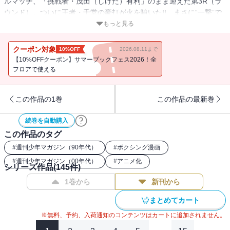
ルマッチ、「挑戦者・茂田（しげた）有利」のまま迎えた第3R（ラ
ウンド）。ついに王者・千堂の豪打が火を噴いた!! まさに“一撃”で
劣勢をひっくり返してしまう千堂の強さに、今さらながら驚かされ
もっと見る
る一歩（いっぽ）。これほどまでに強くなった宿敵（ライバル）
に、対抗するすべはあるのか!?
クーポン対象
10%OFF
2026.08.11まで
【10%OFFクーポン】サマーブックフェス2026！全
フロアで使える
この作品の1巻
この作品の最新巻
続巻を自動購入
この作品のタグ
#
週刊少年マガジン（90年代）
#
ボクシング漫画
#
週刊少年マガジン（00年代）
#
アニメ化
シリーズ作品(
145
件)
1巻から
新刊から
まとめてカート
※無料、予約、入荷通知のコンテンツはカートに追加されません。