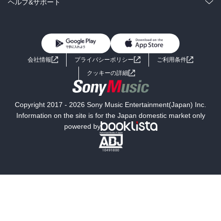
ラノベ
小説
コミック
男性コミック
ヘルプ&サポート
BL・TL
雑誌・グラビア
ビジネス・実用
女性コミック
コミック誌
初めての方へ
ヘルプ
BL・TL
ライトノベル
男子向けラノベ
よくあるご質問
お問い合わせ
会社情報
プライバシーポリシー
ご利用条件
女子向けラノベ
小説
利用規約
クッキーの詳細
国内小説
海外小説
Copyright 2017 - 2026 Sony Music Entertainment(Japan) Inc.
ミステリー
SF
Information on the site is for the Japan domestic market only
powered by
歴史・時代小説
文学
雑誌
グラビア写真集
ボーイズラブ
ティーンズラブ
人文・思想・歴史
社会・政治・法律