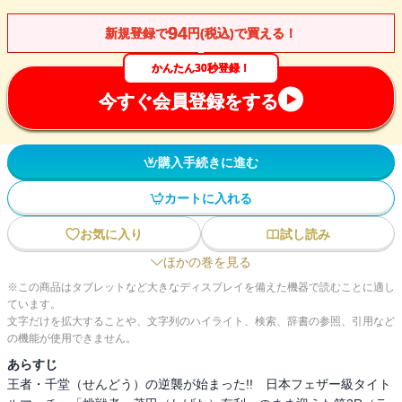
94
新規登録で
円(税込)で買える！
かんたん30秒登録！
今すぐ会員登録をする
購入手続きに進む
カートに入れる
お気に入り
試し読み
ほかの巻を見る
※この商品はタブレットなど大きなディスプレイを備えた機器で読むことに適し
ています。
文字だけを拡大することや、文字列のハイライト、検索、辞書の参照、引用など
の機能が使用できません。
あらすじ
王者・千堂（せんどう）の逆襲が始まった!! 日本フェザー級タイト