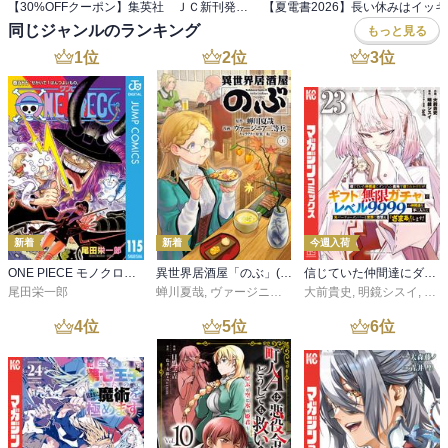
【30%OFFクーポン】集英社 ＪＣ新刊発売記念 440冊以上対象
同じジャンルのランキング
もっと見る
1
位
2
位
3
位
新着
新着
今週入荷
ONE PIECE モノクロ版 115
異世界居酒屋「のぶ」(22)
信じていた仲間達にダンジョン奥地で殺されかけたがギフト『無限ガチャ』でレベル９９９９の仲間達を手に入れて元パーティーメンバーと世界に復讐＆『ざまぁ！』します！（２３）
尾田栄一郎
蝉川夏哉
,
ヴァージニア二等兵
大前貴史
,
転
,
明鏡シスイ
,
ｔｅ
4
位
5
位
6
位