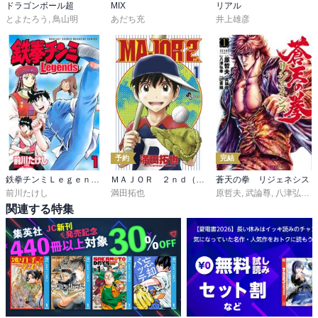
ドラゴンボール超
MIX
リアル
とよたろう
,
鳥山明
あだち充
井上雄彦
予約
完結
鉄拳チンミＬｅｇｅｎｄｓ
ＭＡＪＯＲ ２ｎｄ（メジャーセカンド）
蒼天の拳 リジェネシス
前川たけし
満田拓也
原哲夫
,
武論尊
,
八津弘幸
,
関連する特集