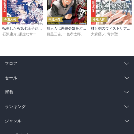
今週入荷
今週入荷
今週入荷
転生したら第七王子だったので、気ままに魔術を極めます（２４）
町人Ａは悪役令嬢をどうしても救いたい ～どぶと空と氷の姫君～１０【電子書店共通特典イラスト付】
杖と剣のウィストリア（１６）
石沢庸介
,
謙虚なサークル
,
メル。
目黒三吉
,
一色孝太郎
,
Parum
大森藤ノ
,
青井聖
フロア
総合
コミック
セール
ラノベ
小説
総合
コミック
新着
雑誌・グラビア
ビジネス・実用
ラノベ
小説
総合
コミック
ランキング
BL・TL
雑誌・グラビア
ビジネス・実用
ラノベ
小説
総合
コミック
ジャンル
BL・TL
雑誌・グラビア
ビジネス・実用