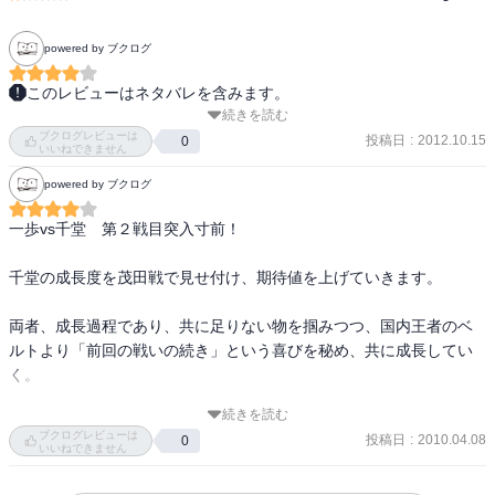
powered by ブクログ
このレビューはネタバレを含みます。
続きを読む
シロマユテナガザルが一番笑ったなー！ 

ブクログレビューは
ゴムのくだりも予想外でやられた！ 

投稿日
:
2012.10.15
0
いいねできません
powered by ブクログ
千堂の対戦へ向けて盛り上がっていく巻。 

一歩vs千堂　第２戦目突入寸前！

特に千堂側が丁寧に描かれ、いやが上にも期待が高まります。 

千堂の成長度を茂田戦で見せ付け、期待値を上げていきます。

スパーで骨折させるのはやりすぎだろｗ
両者、成長過程であり、共に足りない物を掴みつつ、国内王者のベ
ルトより「前回の戦いの続き」という喜びを秘め、共に成長してい
く。

続きを読む
読み始めると　止まらないです。
ブクログレビューは
投稿日
:
2010.04.08
0
いいねできません