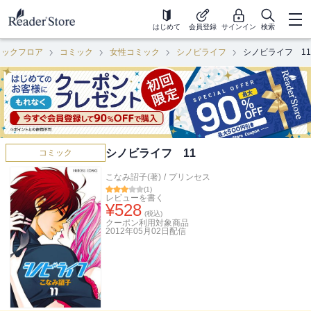
はじめて
会員登録
サインイン
検索
ミックフロア
コミック
女性コミック
シノビライフ
シノビライフ 11
シノビライフ 11
コミック
こなみ詔子(著)
/
プリンセス
(
1
)
レビューを書く
¥
528
(税込)
クーポン利用対象商品
2012年05月02日
配信