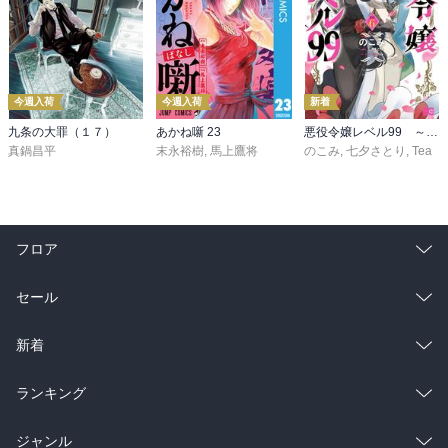
今週入荷
今週入荷
新着
九条の大罪（１７）
あかね噺 23
悪役令嬢レベル99 ～私は裏ボスですが魔王ではありません～ その６
真鍋昌平
末永裕樹
,
馬上鷹将
のこみ
,
七夕さとり
,
Tea
フロア
総合
コミック
セール
ラノベ
小説
総合
コミック
新着
雑誌・グラビア
ビジネス・実用
ラノベ
小説
総合
コミック
ランキング
BL・TL
雑誌・グラビア
ビジネス・実用
ラノベ
小説
総合
コミック
ジャンル