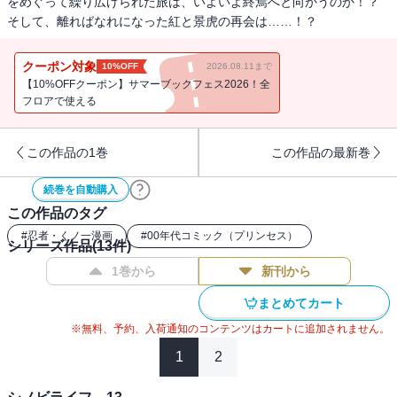
をめぐって繰り広げられた旅は、いよいよ終焉へと向かうのか！？
そして、離ればなれになった紅と景虎の再会は……！？
クーポン対象
10%OFF
2026.08.11まで
【10%OFFクーポン】サマーブックフェス2026！全
フロアで使える
この作品の1巻
この作品の最新巻
続巻を自動購入
この作品のタグ
#
忍者・くノ一漫画
#
00年代コミック（プリンセス）
シリーズ作品(
13
件)
1巻から
新刊から
まとめてカート
※無料、予約、入荷通知のコンテンツはカートに追加されません。
1
2