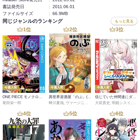
書誌発売日
:
2011.06.01
ファイルサイズ
:
66.9MB
同じジャンルのランキング
もっと見る
1
位
2
位
3
位
今週入荷
今週入荷
今週入荷
ONE PIECE モノクロ版 115
異世界居酒屋「のぶ」(22)
信じていた仲間達にダンジョン奥地で殺されかけたがギフト『無限ガチャ』でレベル９９９９の仲間達を手に入れて元パーティーメンバーと世界に復讐＆『ざまぁ！』します！（２３）
尾田栄一郎
蝉川夏哉
,
ヴァージニア二等兵
大前貴史
,
転
,
明鏡シスイ
,
ｔｅ
4
位
5
位
6
位