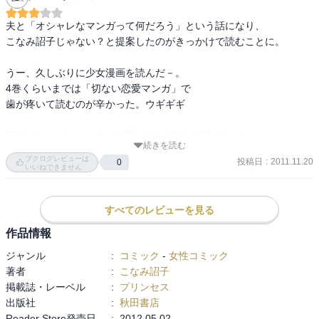
夫と「オシャレなマンガって何だろう」という話になり、

こなみ詔子じゃない？と提案したのがきっかけで読むことに。

うー、久しぶりに少女漫画を読んだ－。

4巻くらいまでは「切ない恋愛マンガ」で

歯が疼いて読むのが辛かった。ウギギギ

5巻くらいから、スピード感出てきて楽しく読めました。

続きを読む
ブクログレビューは
投稿日
:
2011.11.20
0
こなみ先生の絵はやっぱり好きです。
いいねできません
すべてのレビューを見る
作品情報
ジャンル
:
コミック
-
女性コミック
著者
:
こなみ詔子
掲載誌・レーベル
:
プリンセス
出版社
:
秋田書店
Reader Store発売日
:
2012.05.02