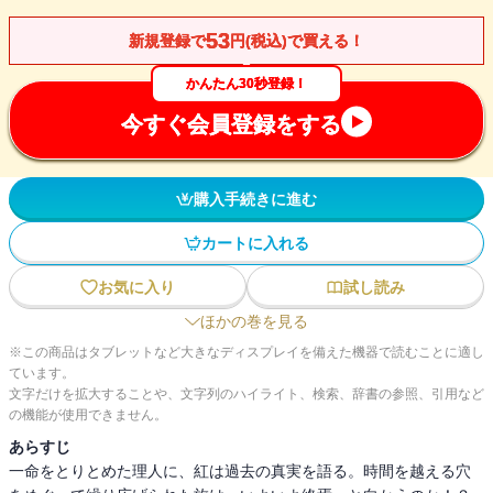
53
新規登録で
円(税込)で買える！
かんたん30秒登録！
今すぐ会員登録をする
購入手続きに進む
カートに入れる
お気に入り
試し読み
ほかの巻を見る
※この商品はタブレットなど大きなディスプレイを備えた機器で読むことに適し
ています。
文字だけを拡大することや、文字列のハイライト、検索、辞書の参照、引用など
の機能が使用できません。
あらすじ
一命をとりとめた理人に、紅は過去の真実を語る。時間を越える穴