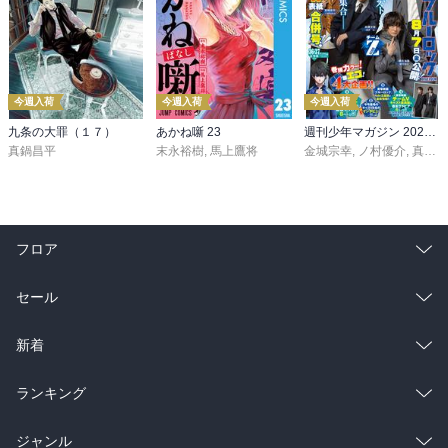
今週入荷
今週入荷
今週入荷
九条の大罪（１７）
あかね噺 23
週刊少年マガジン 2026年36・37号[2026年8月5日発売]
真鍋昌平
末永裕樹
,
馬上鷹将
金城宗幸
,
ノ村優介
,
真島ヒロ
フロア
総合
コミック
セール
ラノベ
小説
総合
コミック
新着
雑誌・グラビア
ビジネス・実用
ラノベ
小説
総合
コミック
ランキング
BL・TL
雑誌・グラビア
ビジネス・実用
ラノベ
小説
総合
コミック
ジャンル