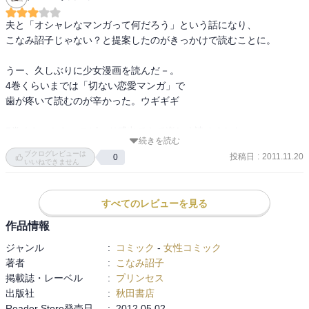
夫と「オシャレなマンガって何だろう」という話になり、

こなみ詔子じゃない？と提案したのがきっかけで読むことに。

うー、久しぶりに少女漫画を読んだ－。

4巻くらいまでは「切ない恋愛マンガ」で

歯が疼いて読むのが辛かった。ウギギギ

5巻くらいから、スピード感出てきて楽しく読めました。

続きを読む
ブクログレビューは
投稿日
:
2011.11.20
0
こなみ先生の絵はやっぱり好きです。
いいねできません
すべてのレビューを見る
作品情報
ジャンル
:
コミック
-
女性コミック
著者
:
こなみ詔子
掲載誌・レーベル
:
プリンセス
出版社
:
秋田書店
Reader Store発売日
:
2012.05.02