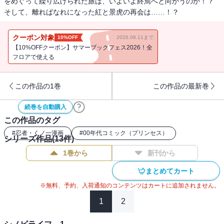
をめぐって繰り広げられた旅は、いよいよ終焉へと向かうのか！？
そして、離ればなれになった紅と景虎の再会は……！？
クーポン対象
10%OFF
2026.08.11まで
【10%OFFクーポン】サマーブックフェス2026！全
フロアで使える
この作品の1巻
この作品の最新巻
続巻を自動購入
この作品のタグ
#
忍者・くノ一漫画
#
00年代コミック（プリンセス）
シリーズ作品(
13
件)
1巻から
新刊から
まとめてカート
※無料、予約、入荷通知のコンテンツはカートに追加されません。
1
2