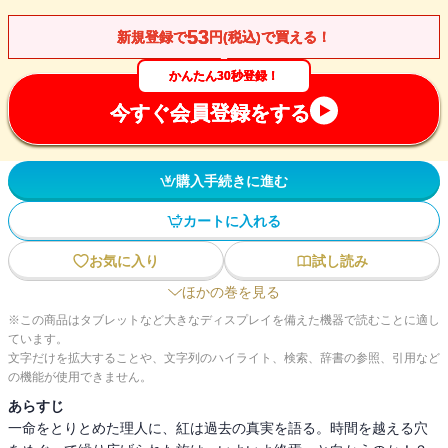
53
新規登録で
円(税込)で買える！
かんたん30秒登録！
今すぐ会員登録をする
購入手続きに進む
カートに入れる
お気に入り
試し読み
ほかの巻を見る
※この商品はタブレットなど大きなディスプレイを備えた機器で読むことに適し
ています。
文字だけを拡大することや、文字列のハイライト、検索、辞書の参照、引用など
の機能が使用できません。
あらすじ
一命をとりとめた理人に、紅は過去の真実を語る。時間を越える穴