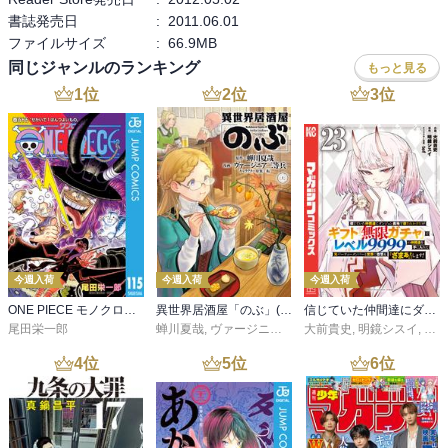
書誌発売日
:
2011.06.01
ファイルサイズ
:
66.9MB
同じジャンルのランキング
もっと見る
1
位
2
位
3
位
今週入荷
今週入荷
今週入荷
ONE PIECE モノクロ版 115
異世界居酒屋「のぶ」(22)
信じていた仲間達にダンジョン奥地で殺されかけたがギフト『無限ガチャ』でレベル９９９９の仲間達を手に入れて元パーティーメンバーと世界に復讐＆『ざまぁ！』します！（２３）
尾田栄一郎
蝉川夏哉
,
ヴァージニア二等兵
大前貴史
,
転
,
明鏡シスイ
,
ｔｅ
4
位
5
位
6
位