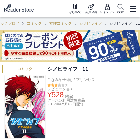
はじめて
会員登録
サインイン
検索
ミックフロア
コミック
女性コミック
シノビライフ
シノビライフ 11
シノビライフ 11
コミック
こなみ詔子(著)
/
プリンセス
(
1
)
レビューを書く
¥
528
(税込)
クーポン利用対象商品
2012年05月02日
配信