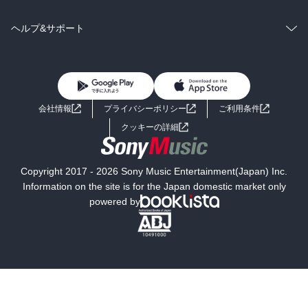
BL・TL
雑誌・グラビア
ビジネス・実用
ラノベ
小説
コミック
男性コミック
ヘルプ&サポート
BL・TL
雑誌・グラビア
ビジネス・実用
女性コミック
コミック誌
初めての方へ
ヘルプ
BL・TL
ライトノベル
男子向けラノベ
よくあるご質問
お問い合わせ
会社情報
プライバシーポリシー
ご利用条件
女子向けラノベ
小説
利用規約
クッキーの詳細
国内小説
海外小説
Copyright 2017 - 2026 Sony Music Entertainment(Japan) Inc.
ミステリー
SF
Information on the site is for the Japan domestic market only
powered by
歴史・時代小説
文学
雑誌
グラビア写真集
ボーイズラブ
ティーンズラブ