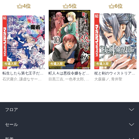
4
位
5
位
6
位
今週入荷
今週入荷
今週入荷
転生したら第七王子だったので、気ままに魔術を極めます（２４）
町人Ａは悪役令嬢をどうしても救いたい ～どぶと空と氷の姫君～１０【電子書店共通特典イラスト付】
杖と剣のウィストリア（１６）
石沢庸介
,
謙虚なサークル
,
メル。
目黒三吉
,
一色孝太郎
,
Parum
大森藤ノ
,
青井聖
フロア
総合
コミック
セール
ラノベ
小説
総合
コミック