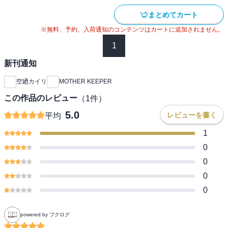
まとめてカート
※無料、予約、入荷通知のコンテンツはカートに追加されません。
1
新刊通知
空廼カイリ
MOTHER KEEPER
この作品のレビュー
（
1
件）
5.0
レビューを書く
平均
1
0
0
0
0
powered by ブクログ