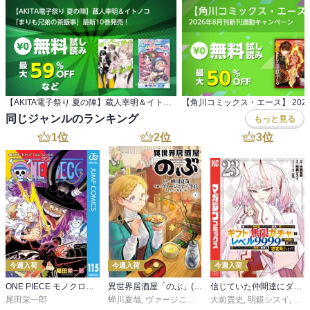
【AKITA電子祭り 夏の陣】蔵人幸明＆イトノコ 「まりも兄弟の茶飯事」最新10巻発売！
同じジャンルのランキング
もっと見る
1
位
2
位
3
位
今週入荷
今週入荷
今週入荷
ONE PIECE モノクロ版 115
異世界居酒屋「のぶ」(22)
信じていた仲間達にダンジョン奥地で殺されかけたがギフト『無限ガチャ』でレベル９９９９の仲間達を手に入れて元パーティーメンバーと世界に復讐＆『ざまぁ！』します！（２３）
尾田栄一郎
蝉川夏哉
,
ヴァージニア二等兵
大前貴史
,
転
,
明鏡シスイ
,
ｔｅ