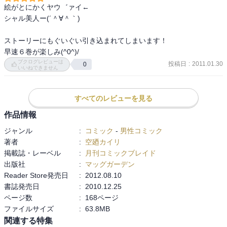
絵がとにかくヤウ゛ァイ←

シャル美人ー(´＾∀＾｀)

ストーリーにもぐいぐい引き込まれてしまいます！

早速６巻が楽しみ(^0^)/
ブクログレビューは
投稿日
:
2011.01.30
0
いいねできません
すべてのレビューを見る
作品情報
ジャンル
:
コミック
-
男性コミック
著者
:
空廼カイリ
掲載誌・レーベル
:
月刊コミックブレイド
出版社
:
マッグガーデン
Reader Store発売日
:
2012.08.10
書誌発売日
:
2010.12.25
ページ数
:
168ページ
ファイルサイズ
:
63.8MB
関連する特集