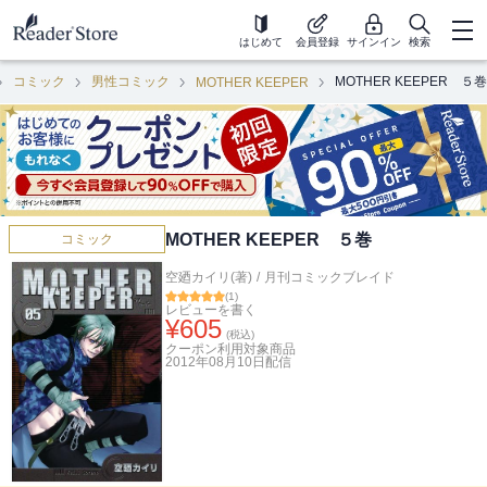
はじめて
会員登録
サインイン
検索
コミック
男性コミック
MOTHER KEEPER ５巻
MOTHER KEEPER
MOTHER KEEPER ５巻
コミック
空廼カイリ(著)
/
月刊コミックブレイド
(
1
)
レビューを書く
¥
605
(税込)
クーポン利用対象商品
2012年08月10日
配信