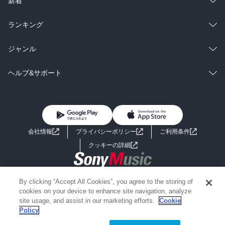
新着
雑誌・グラビア
ビジネス・実用
ラノベ
小説
総合
コミック
ランキング
BL・TL
雑誌・グラビア
ビジネス・実用
ラノベ
小説
総合
コミック
ジャンル
BL・TL
雑誌・グラビア
ビジネス・実用
ラノベ
小説
コミック
男性コミック
ヘルプ&サポート
BL・TL
雑誌・グラビア
ビジネス・実用
女性コミック
コミック誌
初めての方へ
ヘルプ
BL・TL
ライトノベル
男子向けラノベ
よくあるご質問
お問い合わせ
会社情報
プライバシーポリシー
ご利用条件
女子向けラノベ
小説
利用規約
クッキーの詳細
国内小説
海外小説
Copyright 2017 - 2026 Sony Music Entertainment(Japan) Inc.
By clicking “Accept All Cookies”, you agree to the storing of
ミステリー
SF
Information on the site is for the Japan domestic market only
cookies on your device to enhance site navigation, analyze
powered by
site usage, and assist in our marketing efforts.
Cookie
Policy
歴史・時代小説
文学