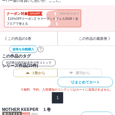
ーパー達の背負いし想いが、ここに。
クーポン対象
10%OFF
2026.08.11まで
【10%OFFクーポン】サマーブックフェス2026！全
フロアで使える
この作品の1巻
この作品の最新巻
続巻を自動購入
この作品のタグ
#
10巻以内完結名作少年コミック
シリーズ作品(
10
件)
1巻から
新刊から
まとめてカート
※無料、予約、入荷通知のコンテンツはカートに追加されません。
1
MOTHER KEEPER １巻
¥
605
(税込)