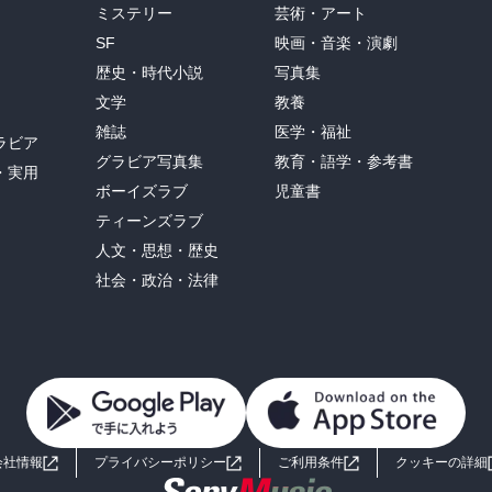
ミステリー
芸術・アート
SF
映画・音楽・演劇
歴史・時代小説
写真集
文学
教養
雑誌
医学・福祉
ラビア
グラビア写真集
教育・語学・参考書
・実用
ボーイズラブ
児童書
ティーンズラブ
人文・思想・歴史
社会・政治・法律
会社情報
プライバシーポリシー
ご利用条件
クッキーの詳細