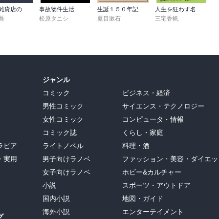
ナミヤ雑貨店の奇蹟
事故物件生活 恐い日常
生誕１５０年記念 夏目漱石 名作セット
人生を狂わす名著50
吾
松原タニシ
夏目漱石
三宅香帆
ジャンル
コミック
ビジネス・経済
男性コミック
サイエンス・テクノロジー
女性コミック
コンピュータ・情報
コミック誌
くらし・家庭
ラビア
ライトノベル
料理・酒
・実用
男子向けラノベ
ファッション・美容・ダイエッ
女子向けラノベ
ホビー&カルチャー
小説
スポーツ・アウトドア
国内小説
地図・ガイド
海外小説
エンターテイメント
グ