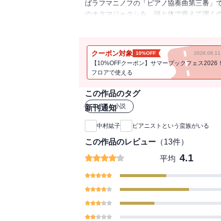
ばラフマニノフの「ピアノ協奏曲第三番」
のオタマジャクシを、頭と体で覚えて弾く
こかおかしくて、しかもやたらと真面目な
び、蛮族の周りには蛮族が集まる……」（
クーポン対象
10%OFF
2026.08.
【10%OFFクーポン】サマーブックフェス2026
フロアで使える
この作品のタグ
#
ピアノ小説
新刊通知
中村紘子
ピアニストという蛮族がいる
この作品のレビュー
（
13
件）
4.1
平均