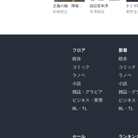
正義の枷 降格刑事2
談話室米澤
松嶋智左
米澤穂信
東野圭
フロア
新着
総合
総合
コミック
コミック
ラノベ
ラノベ
小説
小説
雑誌・グラビア
雑誌・グ
ビジネス・実用
ビジネス
BL・TL
BL・TL
セール
ランキン