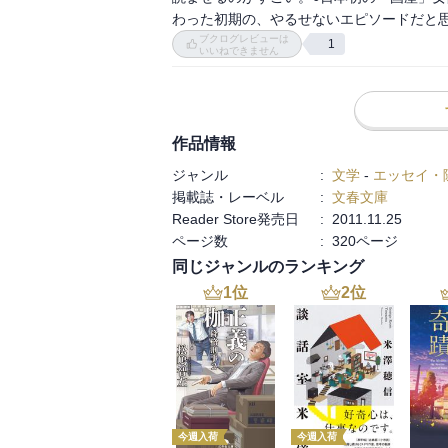
ランド首相になった）の話も面白かった。

わった初期の、やるせないエピソードだと
性豪でもあったバッハ、ホロビッツやラフ
ブクログレビューは
1
いいねできません
などの様々なエピソードを交えて、飽きさせ
お買い得の１冊です。
作品情報
ジャンル
:
文学
-
エッセイ・
掲載誌・レーベル
:
文春文庫
Reader Store発売日
:
2011.11.25
ページ数
:
320ページ
同じジャンルのランキング
1
位
2
位
今週入荷
今週入荷