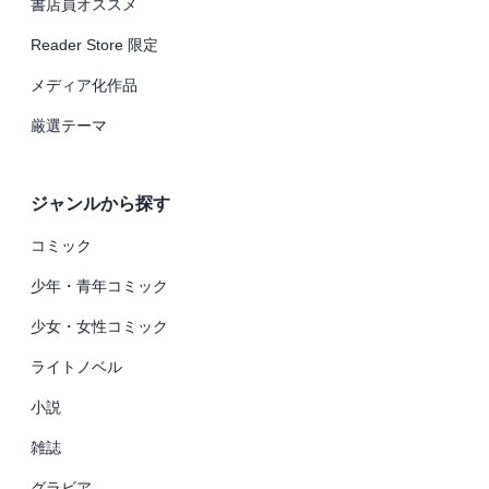
書店員オススメ
Reader Store 限定
メディア化作品
厳選テーマ
ジャンルから探す
コミック
少年・青年コミック
少女・女性コミック
ライトノベル
小説
雑誌
グラビア