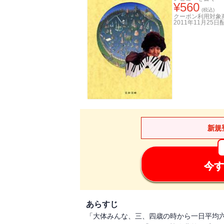
¥
560
(税込)
クーポン利用対象
2011年11月25日
新規
今す
あらすじ
「大体みんな、三、四歳の時から一日平均