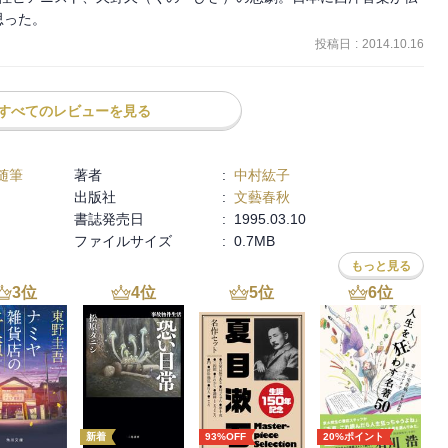
思った。
マニノフの奇行、天才児としてデビューしながら消えていった人たち
投稿日
:
2014.10.16
ません。

すべてのレビューを見る
随筆
著者
:
中村紘子
出版社
:
文藝春秋
書誌発売日
:
1995.03.10
ファイルサイズ
:
0.7MB
もっと見る
3
位
4
位
5
位
6
位
新着
93%OFF
20%ポイント