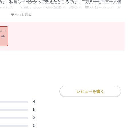
では、私自ら半日かかって数えたところでは、二万八千七百三十六個
のである。（中略）すべてが大袈裟で、極端で、間が抜けていて、ど
のは、当り前のことではないだろうか。そしてここでも類は友を呼
もっと見る
本文より）
11まで
！全
レビューを書く
4
6
3
0