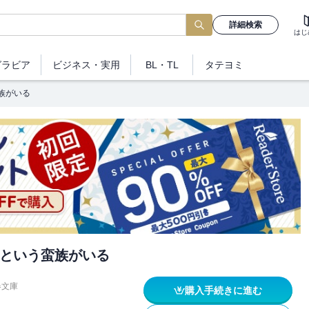
詳細検索
はじ
グラビア
ビジネス
・実用
BL・TL
タテヨミ
族がいる
という蛮族がいる
春文庫
購入手続きに進む