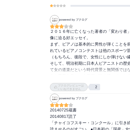
powered by ブクログ
２０１６年に亡くなった著者の「変わり者
像に迫る好エッセイ。

まず、ピアノは基本的に男性が弾くことを
れているピアノコンテストは他のスポーツ競
（もちろん、後段で、女性にしか弾けない繊
そして、明治初期に日本人ピアニストの歴
て女の道楽だという時代背景と無関係ではな
未だ男尊女卑という風潮が強く残っていた
こと自体が嫉妬と羨望の眼差しで、決して暖
ブクログレビューは
2
さらに、やっと西洋の文明開化の音がし始
いいねできません
んな音色を出すのかという最高のお手本が
powered by ブクログ
でした）と激しい練習のみで物にせざるを得
特に、初めてヨーロッパにわたって自身の
20140725蔵書

ノをはじめるという晩学を血のにじむ努力
20140817読了

めることは自分の人生を全否定された心境だ
「チャイコフスキー・コンクール」に引き
そして、天が二物を与えたアイリーン・ジ
読ませるのがすごい。●日本初の「国産」