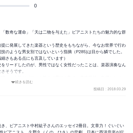
0
」「数奇な運命」「天は二物を与えた」ピアニストたちの魅力的な群
前提に発展してきた楽器という歴史をもちながら、今なお世界で行わ
技のような男女別ではないという指摘（P285)は目から鱗でした。
細さもある点にも言及しています）

史をリードしたのが、男性ではなく女性だったことは、楽器演奏なん
さそうです。

当時に、女性がピアノを教えて高給を取る（音楽学校の教授として）
続きを読む
かく迎え入れられたわけではなかったのでしょう。

投稿日
:
2018.03.29
めたころですので、洋楽器であるピアノが本来どんな弾き方をしてど
ないまま、ほとんど独学（海外からピアノの先生を招きましたが二流
ません。

努力が報われなかったと悟り、投身自殺した久野久は、１５歳でピア
だけで補ってきただけに、その努力がまるで意味がなかったことを認
ったのでしょう。

続き、ピアニスト中村紘子さんのエッセイ2冊目。文章力！ぐいぐい
ョイス（美貌で女優になった）、パデレフスキー（カリスマ性でポー
女性ピアニスト、久野久（くの　ひさ）の悲劇。日本に西洋音楽が伝