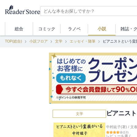
総合
コミック
ラノベ
小説
雑誌・
TOP(総合)
小説フロア
文学
エッセイ・随筆
ピアニストという蛮
ピアニスト
文学
中村紘子(著)
/
文
(
13
)
レビューを書く