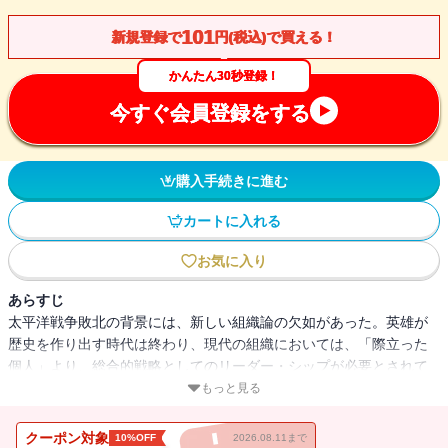
101
新規登録で
円(税込)で買える！
かんたん30秒登録！
今すぐ会員登録をする
購入手続きに進む
カートに入れる
お気に入り
あらすじ
太平洋戦争敗北の背景には、新しい組織論の欠如があった。英雄が
歴史を作り出す時代は終わり、現代の組織においては、「際立った
個人」より、総合的戦略としてのリーダー・シップが必要とされて
いる。山本五十六、東條英機など大本営を担った軍部の重鎮たちは
もっと見る
じめ彼らとともに日本軍の作戦行動に関与した指揮官と参謀の組合
せ十三例をあげ、組織内におけるコンビネーションの重要性を学ぶ
クーポン対象
10%OFF
2026.08.11まで