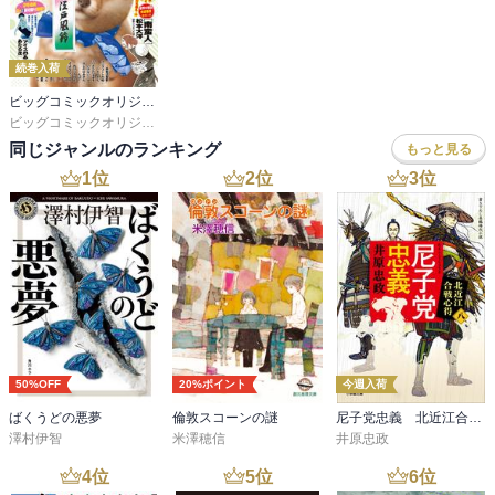
続巻入荷
ビッグコミックオリジナル
ビッグコミックオリジナル編集部
同じジャンルのランキング
もっと見る
1
位
2
位
3
位
50%OFF
20%ポイント
今週入荷
ばくうどの悪夢
倫敦スコーンの謎
尼子党忠義 北近江合戦心得〈八〉
澤村伊智
米澤穂信
井原忠政
4
位
5
位
6
位