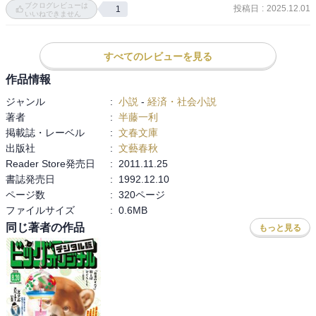
ブクログレビューは
投稿日
:
2025.12.01
1
は、ここに記されている戦争実行の時々の振る舞いは非常に興味深
いいねできません
く、太平洋戦争を知ろう学ぼうとするにあたり、それはとても考え
させられるものであった。

すべてのレビューを見る
内容はその通り非常に重いものだが、私のような力量の者でも比較
的スラスラと読め、これは近代史家として一流の著者の作品ならで
作品情報
はと思う。
ジャンル
:
小説
-
経済・社会小説
著者
:
半藤一利
掲載誌・レーベル
:
文春文庫
出版社
:
文藝春秋
Reader Store発売日
:
2011.11.25
書誌発売日
:
1992.12.10
ページ数
:
320ページ
ファイルサイズ
:
0.6MB
同じ著者の作品
もっと見る