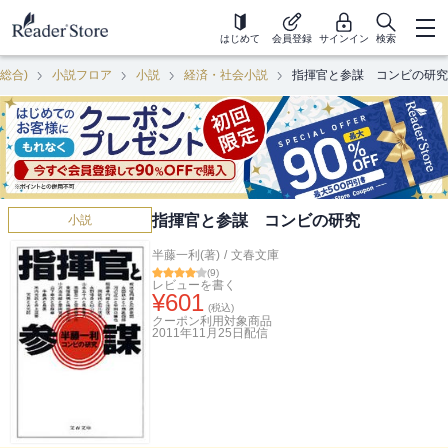
はじめて
会員登録
サインイン
検索
(総合)
小説フロア
小説
経済・社会小説
指揮官と参謀 コンビの研究
指揮官と参謀 コンビの研究
小説
半藤一利(著)
/
文春文庫
(
9
)
レビューを書く
¥
601
(税込)
クーポン利用対象商品
2011年11月25日
配信