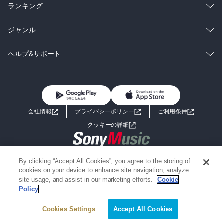
雑誌・グラビア
ビジネス・実用
ラノベ
小説
総合
コミック
ランキング
BL・TL
雑誌・グラビア
ビジネス・実用
ラノベ
小説
総合
コミック
ジャンル
BL・TL
雑誌・グラビア
ビジネス・実用
ラノベ
小説
コミック
男性コミック
ヘルプ&サポート
BL・TL
雑誌・グラビア
ビジネス・実用
女性コミック
コミック誌
初めての方へ
ヘルプ
BL・TL
ライトノベル
男子向けラノベ
よくあるご質問
お問い合わせ
会社情報
プライバシーポリシー
ご利用条件
女子向けラノベ
小説
利用規約
クッキーの詳細
国内小説
海外小説
Copyright 2017 - 2026 Sony Music Entertainment(Japan) Inc.
By clicking “Accept All Cookies”, you agree to the storing of
ミステリー
SF
Information on the site is for the Japan domestic market only
cookies on your device to enhance site navigation, analyze
powered by
site usage, and assist in our marketing efforts.
Cookie
Policy
歴史・時代小説
文学
Cookies Settings
Accept All Cookies
雑誌
グラビア写真集