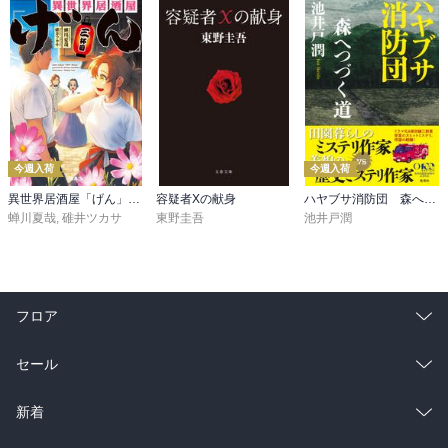
今週入荷
今週入荷
異世界居酒屋「げん」三杯目
容疑者Xの献身
ハヤブサ消防団 森へつづく道
蝉川夏哉
,
碓井ツカサ
東野圭吾
池井戸潤
フロア
総合
コミック
セール
ラノベ
小説
総合
コミック
新着