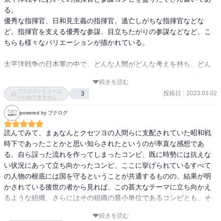
る。

優秀な指揮官、日和見主義の指揮官、逃亡しがちな指揮官などな
ど。指揮官を支える優秀な参謀、目立ちたがりの参謀などなど、こ
ちらも様々なバリエーションが描かれている。

太平洋戦争の日本軍の中で、どんな人間がどんな考えを持ち、どん
な行動を起こしてきたのか。普通の戦争ものの本とは違った面から
続きを読む
戦争というものを学べる良本。

ブクログレビューは
投稿日
:
2023.03.02
3
圧巻は最終章「天皇と大元帥」だ。

いいねできません
昭和天皇が天皇としての側面と日本軍の大元帥との側面を持ち、そ
powered by ブクログ
の二面性がどのように戦局に左右していったかが描かれている。戦
時の中の天皇のお考えや発言も時系列に沿って描かれていて、とて
読んでみて、まぁなんとクセツヨの人間らに支配されていた昭和戦
も興味深かった。

時下であったことかと思い知らされたというのが率直な感想であ
太平洋戦争に造詣の深い半藤一利氏の本。意外と難しくなく読みや
る。自ら誤った流れを作ってしまったコンビ、既に時勢には抗えな
すい。

い状況にあって立ち向かったコンビ、ここに挙げられているすべて
歴史に学ばねば、と常日頃思う知識欲を満たしてくれた。
の人物の根底には国を守るということが共通するものの、結果が明
かされている後世の者から見れば、この甚大なテーマに立ち向かえ
るような組織、さらにはその組織の最小単位であるコンビとも、そ
の有様ではとうてい無かった、ということかと思う。また、最後の
続きを読む
『天皇と大元帥』は平和な時代の象徴天皇しか知らない私にとって