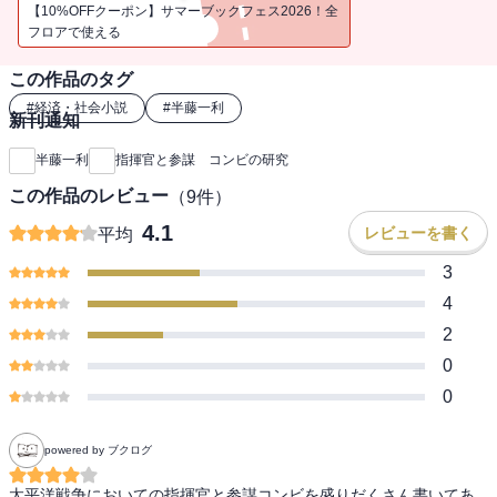
──経営者に欠かすことのできない、人材とは何かの一端を巧みな人
【10%OFFクーポン】サマーブックフェス2026！全
間描写によって導きだす。
フロアで使える
この作品のタグ
#
経済・社会小説
#
半藤一利
新刊通知
半藤一利
指揮官と参謀 コンビの研究
この作品のレビュー
（
9
件）
4.1
レビューを書く
平均
3
4
2
0
0
powered by ブクログ
太平洋戦争においての指揮官と参謀コンビを盛りだくさん書いてあ