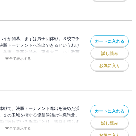
ハイが開幕。まずは男子団体戦。３校で予
カートに入れる
決勝トーナメントへ進出できるというわけ
、兵庫・教英と熊本・東名大二。いま教英
試し読み
鋒・宮崎が、インターハイの初勝利をめざ
全て表示する
を待つ！！
お気に入り
体戦で、決勝トーナメント進出を決めた浜
カートに入れる
．１の玉城を擁する優勝候補の沖縄尚北。
高に敗れている浜高にとり、雪辱を晴らす
試し読み
、善戦むなしく先鋒・宮崎が、逆転の一本
全て表示する
・杉が、強敵から「技あり」をとり、場内
お気に入り