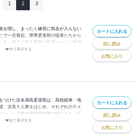
1
2
3
敗を喫し、まったく練習に気合が入らない
カートに入れる
こで一念発起。県警柔道部の猛者たちから
一方、桜子が新入部員の麻理ちゃんの練習
試し読み
格的に取り組むことになる。そして、いよ
全て表示する
戦が開始する。
お気に入り
をつけた浜名湖高柔道部は、高校総体・地
カートに入れる
場。浜高５人衆をはじめ、それぞれのライ
なか、いま軽中量級準決勝の時がきた。巧
試し読み
！
全て表示する
お気に入り