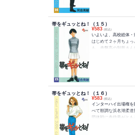
帯をギュッとね！（１５）
¥
583
(税込)
いよいよ、高校総体・
はじめて２ヶ月ちょっ
も、赤磐高の別所さん
奮い立たせた！インタ
地が炸裂！！
帯をギュッとね！（１６）
¥
583
(税込)
インターハイ出場権を
べて順調な浜名湖柔道
団体戦に赤信号がとも
一年生・仲安と石野の
バ！！