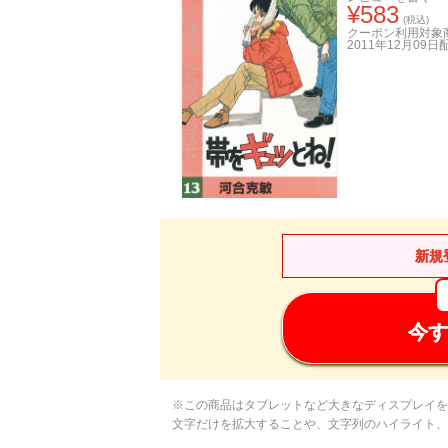
¥
583
(税込)
クーポン利用対象
2011年12月09日
新規
今す
※この商品はタブレットなど大きなディスプレイを
文字だけを拡大することや、文字列のハイライト、