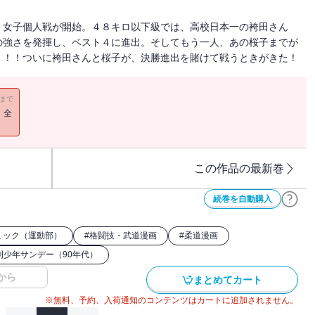
、女子個人戦が開始。４８キロ以下級では、高校日本一の袴田さん
の強さを発揮し、ベスト４に進出。そしてもう一人、あの桜子までが
・！！ついに袴田さんと桜子が、決勝進出を賭けて戦うときがきた！
11まで
！全
この作品の最新巻
続巻を自動購入
ミック（運動部）
#
格闘技・武道漫画
#
柔道漫画
刊少年サンデー（90年代）
から
まとめてカート
※無料、予約、入荷通知のコンテンツはカートに追加されません。