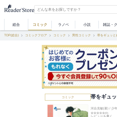
総合
コミック
ラノベ
小説
雑誌・
TOP(総合)
コミックフロア
コミック
男性コミック
帯をギュッと
帯をギュッ
コミック
河合克敏(著)
/
少
(
0
)
レビューを書く