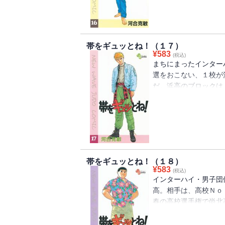
帯をギュッとね！（１７）
¥
583
(税込)
まちにまったインター
選をおこない、１校が
だ。浜高のブロックは
高を相手に、浜高の先
し、「はじめっ」の声
帯をギュッとね！（１８）
¥
583
(税込)
インターハイ・男子団
高。相手は、高校Ｎｏ
春の高校選手権で尚北
絶好のチャンス。だが
負け。そして今、次鋒