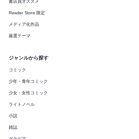
書店員オススメ
Reader Store 限定
メディア化作品
厳選テーマ
ジャンルから探す
コミック
少年・青年コミック
少女・女性コミック
ライトノベル
小説
雑誌
グラビア