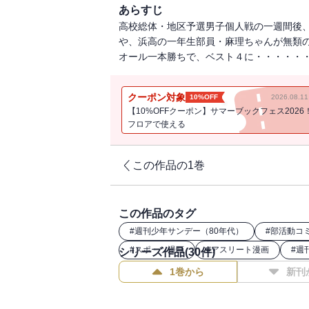
あらすじ
高校総体・地区予選男子個人戦の一週間後
や、浜高の一年生部員・麻理ちゃんが無類
オール一本勝ちで、ベスト４に・・・・・
クーポン対象
10%OFF
2026.08.
【10%OFFクーポン】サマーブックフェス2026
フロアで使える
この作品の1巻
この作品のタグ
#
週刊少年サンデー（80年代）
#
部活動コ
#
スポーツ漫画
#
アスリート漫画
#
週
シリーズ作品(
30
件)
1巻から
新刊