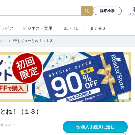
詳細検索
はじ
グラビア
ビジネス
・実用
BL・TL
タテヨミ
ね！
帯をギュッとね！（１３）
とね！（１３）
年サンデー
購入手続きに進む