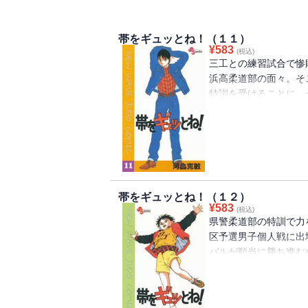
帯をギュッとね！（１１）
¥
583
(税込)
三工との練習試合で惨
浜高柔道部の面々。そ
特訓を受けることに。
相手として、柔道に本
いよ、高校総体・個人
帯をギュッとね！（１２）
¥
583
(税込)
県警柔道部の特訓で力
区予選男子個人戦に出
バルが順当に勝ち進む
の相手は、暁泉の永田