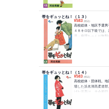
帯をギュッとね！（１３）
¥
583
(税込)
高校総体・地区予選男
４８キロ以下級では、
員・麻理ちゃんが無類
もう一人、あの桜子ま
に・・・・・・！！つ
戦うときがきた！
帯をギュッとね！（１４）
¥
583
(税込)
高校総体・団体戦。地
場した浜名湖高柔道部
げた浜高は、大会初日
きり、まずベスト１６
し快進撃をつづける浜