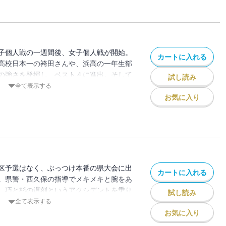
子個人戦の一週間後、女子個人戦が開始。
カートに入れる
高校日本一の袴田さんや、浜高の一年生部
の強さを発揮し、ベスト４に進出。そして
試し読み
でがオール一本勝ちで、ベスト４
全て表示する
いに袴田さんと桜子が、決勝進出を賭けて
お気に入り
区予選はなく、ぶっつけ本番の県大会に出
カートに入れる
。県警・西久保の指導でメキメキと腕をあ
、巧と杉の遅刻というアクシデントを乗り
試し読み
に進出。むかえた二日目。ベスト４をめざ
全て表示する
高だが・・・・・・！？
お気に入り