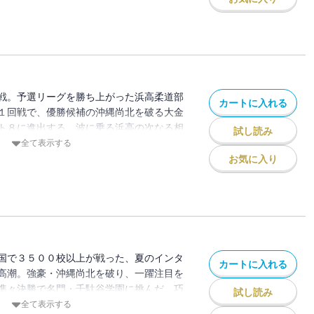
戦。予選リーグを勝ち上がった浜高柔道部
カートに入れる
１回戦で、優勝候補の沖縄尚北を破る大金
ト８に進出する。波に乗る浜高の次なる相
試し読み
学園。完治していない肩からテーピングを
全て表示する
藤が立つ！！
お気に入り
国で３５００校以上が戦った、夏のインタ
カートに入れる
高潮。強豪・沖縄尚北を破り、一躍注目を
準々決勝で名門・千駄谷学園に挑んだ。巧
試し読み
団体での負けが決定。そして、インターハ
全て表示する