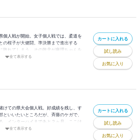
県個人戦が開始。女子個人戦では、柔道を
カートに入れる
との桜子が大健闘。準決勝まで進出する
に敗れてしまう。その敗北が麻理ちゃんを
試し読み
ーハイ出場へむけて、いま浜高柔道部の意
全て表示する
お気に入り
賭けての県大会個人戦。好成績を残し、す
カートに入れる
部といいたいところだが、斉藤のケガで、
る。インターハイまであと２ヶ月。ここは
試し読み
奮起あるのみ。目標は日本一、浜高ガン
全て表示する
お気に入り