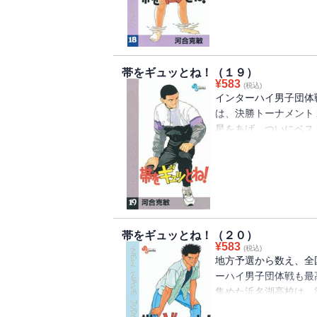
騒然！！
帯をギュッとね！（１９）
¥
583
(税込)
インターハイ男子団体
は、決勝トーナメント
星をあげ、ついにベス
手は、超強豪・千駄谷
はずし、今、先鋒・斉
帯をギュッとね！（２０）
¥
583
(税込)
地方予選から数え、全
ーハイ男子団体戦も最
集めた浜名湖高校は、
が一矢報いるものの、