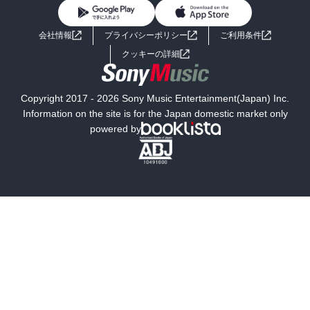
BL・TL
ライトノベル
男子向けラノベ
よくあるご質問
お問い合わせ
会社情報
プライバシーポリシー
ご利用条件
女子向けラノベ
小説
利用規約
クッキーの詳細
国内小説
海外小説
Copyright 2017 - 2026 Sony Music Entertainment(Japan) Inc.
ミステリー
SF
Information on the site is for the Japan domestic market only
powered by
歴史・時代小説
文学
雑誌
グラビア写真集
ボーイズラブ
ティーンズラブ
人文・思想・歴史
社会・政治・法律
ビジネス・経済
サイエンス・テクノロジー
コンピュータ・情報
くらし・家庭