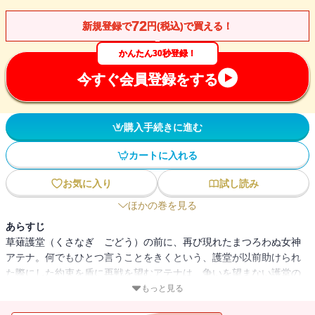
72
新規登録で
円(税込)で買える！
かんたん30秒登録！
今すぐ会員登録をする
購入手続きに進む
カートに入れる
お気に入り
試し読み
ほかの巻を見る
あらすじ
草薙護堂（くさなぎ ごどう）の前に、再び現れたまつろわぬ女神
アテナ。何でもひとつ言うことをきくという、護堂が以前助けられ
た際にした約束を盾に再戦を望むアテナは、争いを望まない護堂の
拒否を認めず、祐理やリリアナを石化し、人質にするという強行的
もっと見る
な手段で、護堂との戦いを開始する。アテナが勝負を急ぐのには差