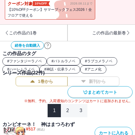
し迫られた理由があり…！？
クーポン対象
10%OFF
2026.08.11まで
【10%OFFクーポン】サマーブックフェス2026！全
フロアで使える
この作品の1巻
この作品の最新巻
続巻を自動購入
この作品のタグ
#
ファンタジーラノベ
#
バトルラノベ
#
ラブコメラノベ
#
ハーレムラノベ
#
神話・伝承ラノベ
#
アニメ化
シリーズ作品(
22
件)
1巻から
新刊から
まとめてカート
※無料、予約、入荷通知のコンテンツはカートに追加されません。
1
2
3
カンピオーネ！ 神はまつろわず
¥
517
(税込)
カートに入れる