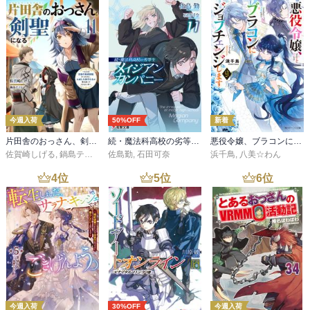
今週入荷
50%OFF
新着
片田舎のおっさん、剣聖になる 11 ～ただの田舎の剣術師範だったのに、大成した弟子たちが俺を放ってくれない件～
続・魔法科高校の劣等生 メイジアン・カンパニー(11)
悪役令嬢、ブラコンにジョブチェンジします９【電子特典付き】
佐賀崎しげる
,
鍋島テツヒロ
佐島勤
,
石田可奈
浜千鳥
,
八美☆わん
4
位
5
位
6
位
今週入荷
30%OFF
今週入荷