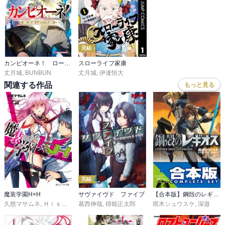
それにしても、著者は乗りに乗ってますね！とても面白いです
完結
カンピオーネ！ ロード・オブ・レルムズ
スローライフ家康
丈月城
,
BUNBUN
丈月城
,
伊達恒大
関連する作品
もっと見る
完結
魔装学園H×H
サヴァイヴド ファイブ
【合本版】鋼殻のレギオス コンプリートBOX
久慈マサムネ
,
Ｈｉｓａｓｉ
葛西伸哉
,
黒銀
,
得能正太郎
雨木シュウスケ
,
深遊