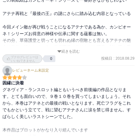
アテナ再戦と『最後の王』の謎にさらに踏み込む内容となっている

今回メイン敵が再び戦うことになるアテナである為か、カンピオー
ネ！シリーズお得意の神様や伝承に関する蘊蓄は無い。

その分、草薙護堂と切っても切れぬ縁の宿敵とも言えるアテナの魅
力は存分に描かれている。傲岸不遜で有りながら護堂に対し導き手
続きを読む
としての優しさも見せるアテナの得も知れぬ魅力の前では、文化祭
ブクログレビューは
投稿日
:
2018.08.29
0
でのイチャイチャとか恵那との「教授」などの印象が薄まってしま
いいねできません
うのだから不思議である。

レビューネーム未設定
自分の残り時間が短いと悟ったアテナ。命を永らえさせる方法があ
因縁に決着
ると知りながら矜持を保つ為にその道を選ばず、護堂との再戦を望
グネヴィア・ランスロット編ともいうべき前後編の作品となりま
む。そこにあった想いは二人が神殺しと神でなければもっと異なる
す。とても面白いので、９巻１０巻を買ってしまいましょう。それ
言葉で言い表せられる感情だったのかもしれないけれど、殺し合う
から、本巻はアテネとの最後の戦いとなります。死亡フラグをこれ
関係であるために二人が選べる道はどうしたって少なくなる。

でもかという立てて、戦に望むアテナさんに涙を禁じ得ません。す
護堂も一時はアテナを助けようとするものの、最終的には殺し合う
ばらしく美しいラストシーンでした。

宿命を受け入れ、むしろ心残りが無いよう全力でぶつかっていく。

だから護堂とアテナの再戦を今回のメインと見るなら、ランスロッ
本作品はプロットがかなり入り組んでいます

トとグィネヴィアの横槍は本当に邪魔としか思えないのだけれど、
・アテナとの決着
