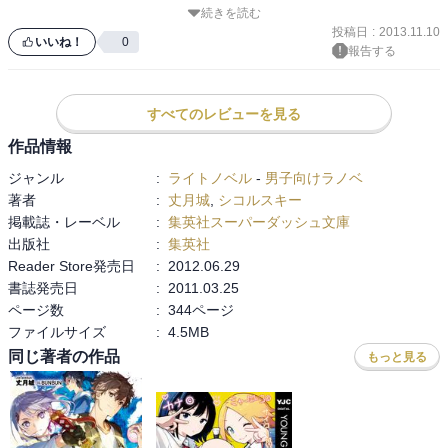
それによって二人の別れが近づいた段階で一時的とはいえ、護堂と
続きを読む
・最強の《鋼》の復活をもくろむグネヴィアの策謀

投稿日
:
2013.11.10
アテナが共闘する奇跡の瞬間が生じたのは良かったな

・ランスロットとの戦い

いいね！
0
報告する
・グネヴィアとアレクとの因縁

珍しくもアテナを傷付け戦いを邪魔したランスロットとの再戦を自
物語の複雑さは孫悟空編を超えていますね。まあ、護堂がやってる
分から約束し、宿敵であるアテナを倒した後だというのにしっくり
のは、神との戦いとハーレムでいつもと変わらないんですが。込み
すべてのレビューを見る
こない反応を示した護堂。どれだけ護堂にとってアテナが大きな存
入ってはいますが途中で引っかかる所はないと思います。この前後
在であるかが判る描写だった
作品情報
編に登場する神々には神話のような悲劇の運命が課せられていて、
読み応えがあります。

ジャンル
:
ライトノベル
-
男子向けラノベ
著者
:
丈月城
,
シコルスキー
ハーレムは相変わらずひどいです。神と闘うために、誰かから神の
掲載誌・レーベル
:
集英社スーパーダッシュ文庫
知識をぶちゅーっと口授してもらわないといけないですからね。そ
出版社
:
集英社
れ以外にも色々あって、護堂君曰く「まるで自分が、『芸の肥や
Reader Store発売日
:
2012.06.29
し』と遊び狂う歌舞伎役者のように思える」だそうです。いや、
書誌発売日
:
2011.03.25
君、自業自得だから。ちなみに、今回のエロシーンの相手は恵那で
ページ数
:
344ページ
す

ファイルサイズ
:
4.5MB
同じ著者の作品
もっと見る
ずっと引っ張ってる最強の《鋼》の話もでてきます。どうやら、劔
の神が倒れた後に現れる、「最後の王」のようです。そして、「最
後の王」はカンピオーネを皆殺しにするんだそうです
