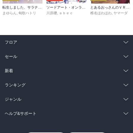
転生しました、サラナ・キンジェです。ごきげんよう。５ ～婚約破棄されたので田舎で気ままに暮らしたいと思います～【電子書店共通特典SS付】
ソードアート・オンライン29 ユナイタル・リングVIII
とあるおっさんのＶＲＭＭＯ活動記34
まゆらん
,
匈歌ハトリ
川原礫
,
ａｂｅｃ
椎名ほわほわ
,
ヤマーダ
フロア
総合
コミック
セール
ラノベ
小説
総合
コミック
新着
雑誌・グラビア
ビジネス・実用
ラノベ
小説
総合
コミック
ランキング
BL・TL
雑誌・グラビア
ビジネス・実用
ラノベ
小説
総合
コミック
ジャンル
BL・TL
雑誌・グラビア
ビジネス・実用
ラノベ
小説
コミック
男性コミック
ヘルプ&サポート
BL・TL
雑誌・グラビア
ビジネス・実用
女性コミック
コミック誌
初めての方へ
ヘルプ