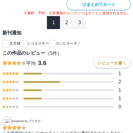
まとめてカート
※無料、予約、入荷通知のコンテンツはカートに追加されません。
1
2
3
新刊通知
丈月城
シコルスキー
カンピオーネ！
この作品のレビュー
（
5
件）
3.6
レビューを書く
平均
1
2
1
1
0
powered by ブクログ
この表紙絵はカンピオーネ！シリーズで一番好きなかもしれない
