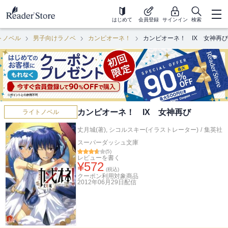
はじめて
会員登録
サインイン
検索
トノベル
男子向けラノベ
カンピオーネ！
カンピオーネ！ IX 女神再び
カンピオーネ！ IX 女神再び
ライトノベル
丈月城(著)
,
シコルスキー(イラストレーター)
/
集英社
スーパーダッシュ文庫
(
5
)
レビューを書く
¥
572
(税込)
クーポン利用対象商品
2012年06月29日
配信