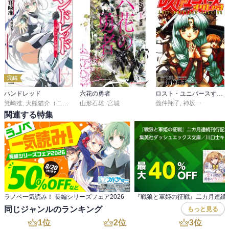
完結
ハンドレッド
六花の勇者
ロスト・ユニバースすぺしゃる
箕崎准
,
大熊猫介（ニトロプラス）
山形石雄
,
宮城
義仲翔子
,
神坂一
関連する特集
ラノベ一気読み！ 長編シリーズフェア2026
同じジャンルのランキング
もっと見る
1
位
2
位
3
位