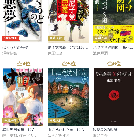
50%OFF
今週入荷
今週入荷
ばくうどの悪夢
尼子党忠義 北近江合戦心得〈八〉
ハヤブサ消防団 森へつづく道
澤村伊智
井原忠政
池井戸潤
4
位
5
位
6
位
今週入荷
今週入荷
異世界居酒屋「げん」三杯目
山に抱かれた家 けもの道
容疑者Xの献身
蝉川夏哉
,
碓井ツカサ
はらだみずき
東野圭吾