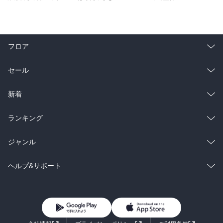
フロア
総合
コミック
セール
ラノベ
小説
総合
コミック
新着
雑誌・グラビア
ビジネス・実用
ラノベ
小説
総合
コミック
ランキング
BL・TL
雑誌・グラビア
ビジネス・実用
ラノベ
小説
総合
コミック
ジャンル
BL・TL
雑誌・グラビア
ビジネス・実用
ラノベ
小説
コミック
男性コミック
ヘルプ&サポート
BL・TL
雑誌・グラビア
ビジネス・実用
女性コミック
コミック誌
初めての方へ
ヘルプ
BL・TL
ライトノベル
男子向けラノベ
よくあるご質問
お問い合わせ