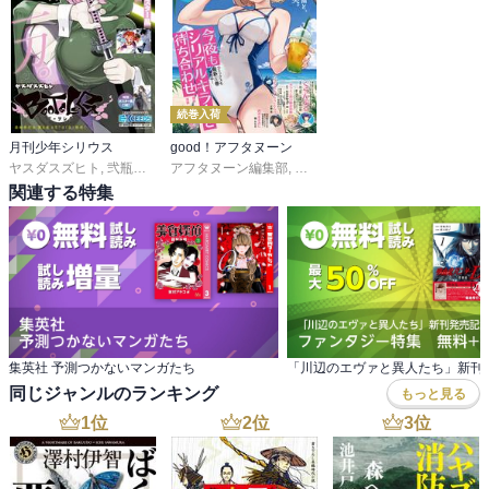
続巻入荷
月刊少年シリウス
good！アフタヌーン
ヤスダスズヒト
,
弐瓶勉
,
ＯＮＥ
アフタヌーン編集部
,
あずま京太郎
,
ｂｏｓｅ
,
泉光
,
水薙竜
,
園山ゆきの
,
松枝穂積
,
小菊路よう
,
眞山継
,
,
関連する特集
集英社 予測つかないマンガたち
同じジャンルのランキング
もっと見る
1
位
2
位
3
位