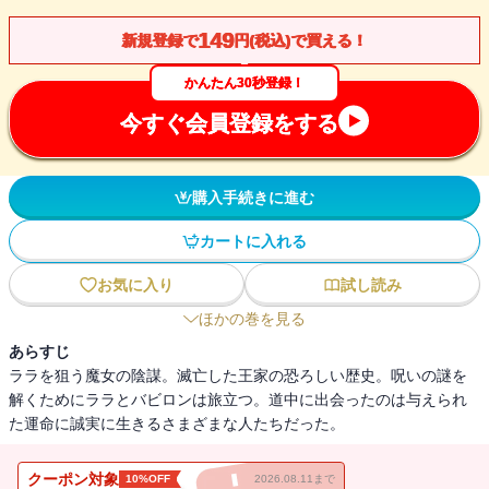
149
新規登録で
円(税込)で買える！
かんたん30秒登録！
今すぐ会員登録をする
購入手続きに進む
カートに入れる
お気に入り
試し読み
ほかの巻を見る
あらすじ
ララを狙う魔女の陰謀。滅亡した王家の恐ろしい歴史。呪いの謎を
解くためにララとバビロンは旅立つ。道中に出会ったのは与えられ
た運命に誠実に生きるさまざまな人たちだった。
クーポン対象
10%OFF
2026.08.11まで