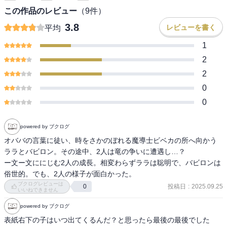
この作品のレビュー
（
9
件）
3.8
レビューを書く
平均
1
2
2
0
0
powered by ブクログ
オババの言葉に徒い、時をさかのぼれる魔導士ビベカの所へ向かう
ララとバビロン。その途中、2人は竜の争いに遭遇し…？

ー文ー文ににじむ2人の成長。相変わらずララは聡明で、バビロンは
俗世的。でも、2人の様子が面白かった。
ブクログレビューは
投稿日
:
2025.09.25
0
いいねできません
powered by ブクログ
表紙右下の子はいつ出てくるんだ？と思ったら最後の最後でした