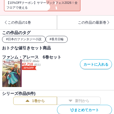
【10%OFFクーポン】サマーブックフェス2026！全
フロアで使える
この作品の1巻
この作品の最新巻
この作品のタグ
#
日本のファンタジー小説
#
香月日輪
おトクな値引きセット商品
ファンム・アレース 6巻セット
¥
3,872
(税込)
¥
2,710
カートに入れる
(税込)
30%OFF
シリーズ作品(
6
件)
1巻から
新刊から
まとめてカート