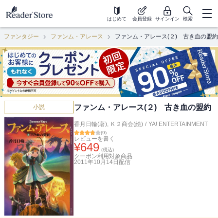
はじめて
会員登録
サインイン
検索
ファンタジー
ファンム・アレース
ファンム・アレース(２) 古き血の盟約
ファンム・アレース(２) 古き血の盟約
小説
香月日輪(著)
,
Ｋ２商会(絵)
/
YA! ENTERTAINMENT
(
9
)
レビューを書く
¥
649
(税込)
クーポン利用対象商品
2011年10月14日
配信