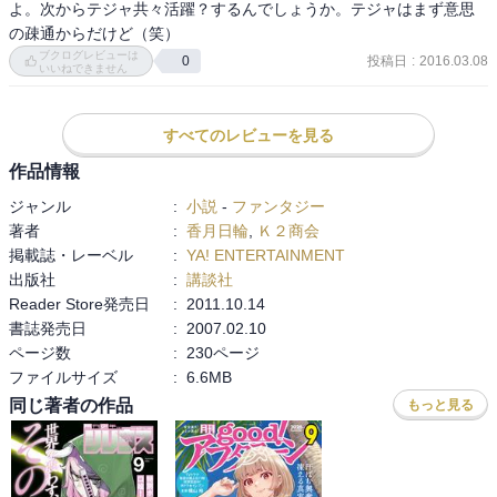
よ。次からテジャ共々活躍？するんでしょうか。テジャはまず意思
の疎通からだけど（笑）
ブクログレビューは
投稿日
:
2016.03.08
0
いいねできません
すべてのレビューを見る
作品情報
ジャンル
:
小説
-
ファンタジー
著者
:
香月日輪
,
Ｋ２商会
掲載誌・レーベル
:
YA! ENTERTAINMENT
出版社
:
講談社
Reader Store発売日
:
2011.10.14
書誌発売日
:
2007.02.10
ページ数
:
230ページ
ファイルサイズ
:
6.6MB
同じ著者の作品
もっと見る