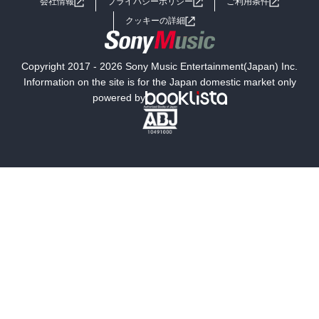
会社情報
プライバシーポリシー
ご利用条件
女子向けラノベ
小説
利用規約
クッキーの詳細
国内小説
海外小説
Copyright 2017 - 2026 Sony Music Entertainment(Japan) Inc.
ミステリー
SF
Information on the site is for the Japan domestic market only
powered by
歴史・時代小説
文学
雑誌
グラビア写真集
ボーイズラブ
ティーンズラブ
人文・思想・歴史
社会・政治・法律
ビジネス・経済
サイエンス・テクノロジー
コンピュータ・情報
くらし・家庭
料理・酒
ファッション・美容・ダイエット