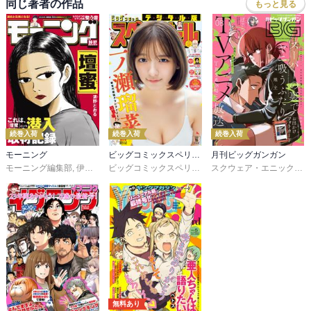
同じ著者の作品
もっと見る
続巻入荷
続巻入荷
続巻入荷
モーニング
ビッグコミックスペリオール
月刊ビッグガンガン
モーニング編集部
,
伊咲智太
,
オオイシヒロト
,
森高夕次
ビッグコミックスペリオール編集部
,
足立金太郎
,
出端祐大
,
スクウェア・エニックス
江
,
無料あり