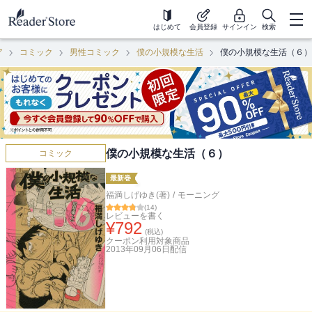
はじめて
会員登録
サインイン
検索
ア
コミック
男性コミック
僕の小規模な生活
僕の小規模な生活（６）
僕の小規模な生活（６）
コミック
最新巻
福満しげゆき(著)
/
モーニング
(
14
)
レビューを書く
¥
792
(税込)
クーポン利用対象商品
2013年09月06日
配信