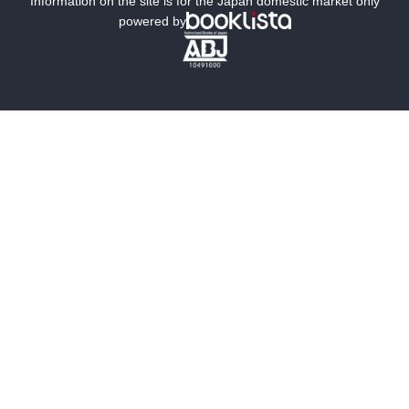
Information on the site is for the Japan domestic market only
powered by
歴史・時代小説
文学
雑誌
グラビア写真集
ボーイズラブ
ティーンズラブ
人文・思想・歴史
社会・政治・法律
ビジネス・経済
サイエンス・テクノロジー
コンピュータ・情報
くらし・家庭
料理・酒
ファッション・美容・ダイエット
ホビー&カルチャー
スポーツ・アウトドア
地図・ガイド
エンターテイメント