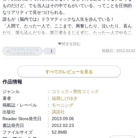
ものだけど、でも当人はその中でもがいている、ってことを圧倒的
なリアリティで見せつけられる。

誰もが（脳内では）ドラマティックな人生を歩んでいる！

「人間て、たった一人で、ここまで、興奮したり、泣いたり、喜ん
だり、落ち込んだりを…第三者をまじえずに、たった一人でやるこ
とも可能なんだなー…」あとがきにもグッときたよ。
続きを読む
ブクログレビューは
投稿日
:
2012.03.02
1
いいねできません
すべてのレビューを見る
作品情報
ジャンル
:
コミック
-
男性コミック
著者
:
福満しげゆき
掲載誌・レーベル
:
モーニング
出版社
:
講談社
Reader Store発売日
:
2013.09.06
書誌発売日
:
2012.02.23
ファイルサイズ
:
52.8MB