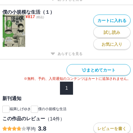
僕の小規模な生活（１）
¥
817
(税込)
カートに入れる
試し読み
お気に入り
あらすじを見る
まとめてカート
※無料、予約、入荷通知のコンテンツはカートに追加されません。
1
新刊通知
福満しげゆき
僕の小規模な生活
この作品のレビュー
（
14
件）
3.8
レビューを書く
平均