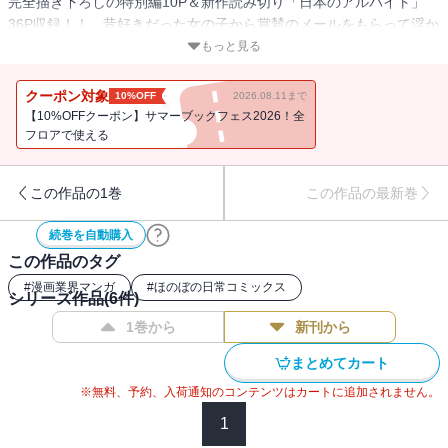
完全描き下ろしの特別編10P＆新作読み切り「日本のアルバイト」
36P収録！！ 昔好きだった女の子から賞賛のメールをもらって浮か
れたり、マンガの賞をもらったはいいけど、授賞式で編集のダシに
もっと見る
利用されたり、突然の孤独にさいなまれたり、失業におびえた
り……疑念と不安と後悔に満ちた“僕”が主人公のマンガ家マンガ、絶
クーポン対象
10%OFF
2026.08.11まで
好調！！
【10%OFFクーポン】サマーブックフェス2026！全
フロアで使える
この作品の1巻
この作品の最新巻
続巻を自動購入
この作品のタグ
#
漫画業界マンガ
#
ほのぼの日常コミックス
シリーズ作品(
6
件)
1巻から
新刊から
まとめてカート
※無料、予約、入荷通知のコンテンツはカートに追加されません。
1