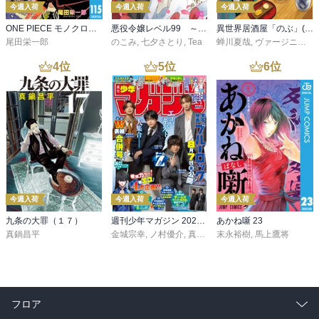
今週入荷
今週入荷
今週入荷
ONE PIECE モノクロ版 115
悪役令嬢レベル99 ～私は裏ボスですが魔王ではありません～ その６
異世界居酒屋「のぶ」(22)
尾田栄一郎
のこみ
,
七夕さとり
,
Tea
蝉川夏哉
,
ヴァージニア二等兵
4
位
5
位
6
位
今週入荷
今週入荷
今週入荷
九条の大罪（１７）
週刊少年マガジン 2026年36・37号[2026年8月5日発売]
あかね噺 23
真鍋昌平
金城宗幸
,
ノ村優介
,
真島ヒロ
末永裕樹
,
宮島礼吏
,
馬上鷹将
,
新川直司
,
久
フロア