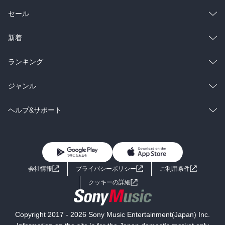
総合
コミック
セール
ラノベ
小説
総合
コミック
新着
雑誌・グラビア
ビジネス・実用
ラノベ
小説
総合
コミック
ランキング
BL・TL
雑誌・グラビア
ビジネス・実用
ラノベ
小説
総合
コミック
ジャンル
BL・TL
雑誌・グラビア
ビジネス・実用
ラノベ
小説
コミック
男性コミック
ヘルプ&サポート
BL・TL
雑誌・グラビア
ビジネス・実用
女性コミック
コミック誌
初めての方へ
ヘルプ
BL・TL
ライトノベル
男子向けラノベ
よくあるご質問
お問い合わせ
会社情報
プライバシーポリシー
ご利用条件
女子向けラノベ
小説
利用規約
クッキーの詳細
国内小説
海外小説
Copyright 2017 - 2026 Sony Music Entertainment(Japan) Inc.
ミステリー
SF