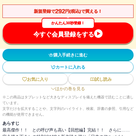
292
新規登録で
円(税込)で買える！
かんたん30秒登録！
今すぐ会員登録をする
購入手続きに進む
カートに入れる
お気に入り
試し読み
ほかの巻を見る
※この商品はタブレットなど大きなディスプレイを備えた機器で読むことに適し
ています。
文字だけを拡大することや、文字列のハイライト、検索、辞書の参照、引用など
の機能が使用できません。
あらすじ
最高傑作！！ との呼び声も高い【回想編】完結！！ さらに……