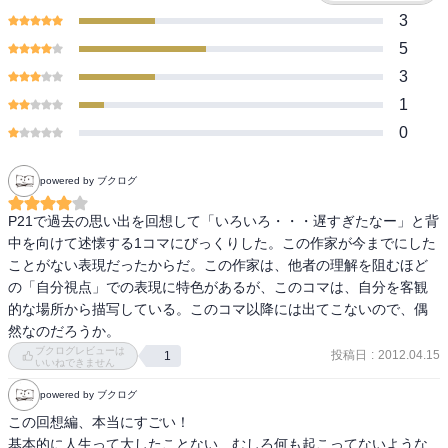
3
5
3
1
0
powered by ブクログ
P21で過去の思い出を回想して「いろいろ・・・遅すぎたなー」と背
中を向けて述懐する1コマにびっくりした。この作家が今までにした
ことがない表現だったからだ。この作家は、他者の理解を阻むほど
の「自分視点」での表現に特色があるが、このコマは、自分を客観
的な場所から描写している。このコマ以降には出てこないので、偶
然なのだろうか。
ブクログレビューは
投稿日
:
2012.04.15
1
いいねできません
powered by ブクログ
この回想編、本当にすごい！ 

基本的に人生って大したことない、むしろ何も起こってないような