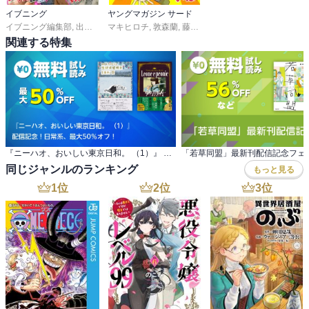
イブニング
ヤングマガジン サード
イブニング編集部
,
出端祐大
マキヒロチ
,
天樹征丸
,
,
さとうふみや
敦森蘭
,
藤原ヒロユキ
,
天樹征丸
,
福満しげゆき
,
さとうふみや
,
ぺト
,
佐
関連する特集
『ニーハオ、おいしい東京日和。 （1）』 配信記念！日常系、最大50％オフ！
「若草同盟」最新刊配信記念フェ
同じジャンルのランキング
もっと見る
1
位
2
位
3
位