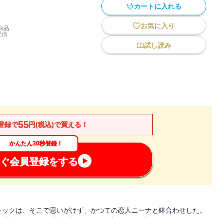
カートに入れる
お気に入り
商品
配信
試し読み
55
登録で
円(税込)で買える！
かんたん30秒登録！
ぐ会員登録をする
ャックは、そこで思いがけず、かつての恋人ニーナと鉢合わせした。