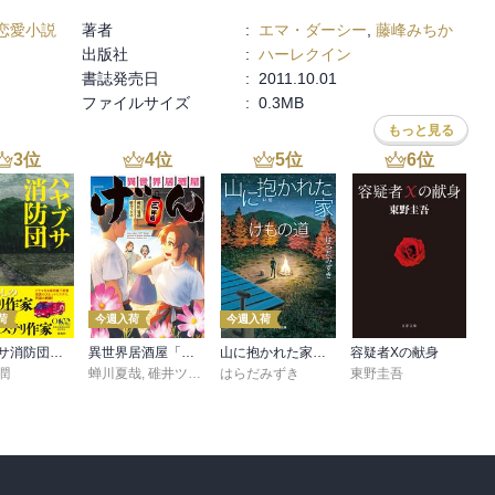
恋愛小説
著者
:
エマ・ダーシー
,
藤峰みちか
出版社
:
ハーレクイン
書誌発売日
:
2011.10.01
ファイルサイズ
:
0.3MB
もっと見る
3
位
4
位
5
位
6
位
荷
今週入荷
今週入荷
ハヤブサ消防団 森へつづく道
異世界居酒屋「げん」三杯目
山に抱かれた家 けもの道
容疑者Xの献身
潤
蝉川夏哉
,
碓井ツカサ
はらだみずき
東野圭吾