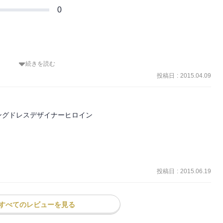
0
続きを読む
言うジャックに懐妊の事実を告げず、彼の元を立ち去る。ジャックは
ーナと偶然再会して……。

投稿日
:
2015.04.09
に対する考え方が違うふたり。それが子供が生まれることによって変
たたかく、ふたりは子供と一緒に愛を育む。

、よくぞここまで、という感のあるジャックのイクメンぶりがキュー
グドレスデザイナーヒロイン

投稿日
:
2015.06.19
すべてのレビューを見る