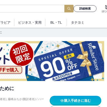
詳細検索
はじ
グラビア
ビジネス
・実用
BL・TL
タテヨミ
に
ために
者名)
,
藤峰みちか(翻訳者名)
/
ハー
購入手続きに進む