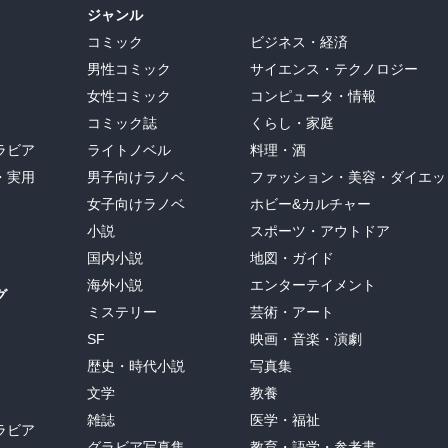
ジャンル
コミック
ビジネス・経済
男性コミック
サイエンス・テクノロジー
女性コミック
コンピュータ・情報
コミック誌
くらし・家庭
ラビア
ライトノベル
料理・酒
・実用
男子向けラノベ
ファッション・美容・ダイエッ
女子向けラノベ
ホビー&カルチャー
小説
スポーツ・アウトドア
国内小説
地図・ガイド
海外小説
エンターテイメント
グ
ミステリー
芸術・アート
SF
映画・音楽・演劇
歴史・時代小説
写真集
文学
教養
雑誌
医学・福祉
ラビア
グラビア写真集
教育・語学・参考書