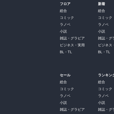
フロア
新着
総合
総合
コミック
コミック
ラノベ
ラノベ
小説
小説
雑誌・グラビア
雑誌・グ
ビジネス・実用
ビジネス
BL・TL
BL・TL
セール
ランキン
総合
総合
コミック
コミック
ラノベ
ラノベ
小説
小説
雑誌・グラビア
雑誌・グ