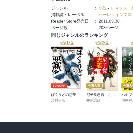
ジャンル
:
小説
-
ロマンス・
掲載誌・レーベル
:
ハーレクイン文庫
Reader Store発売日
:
2011.09.30
ページ数
:
208ページ
同じジャンルのランキング
1
位
2
位
50%OFF
今週入荷
今週入
ばくうどの悪夢
尼子党忠義 北近江合戦心得〈八〉
澤村伊智
井原忠政
池井戸