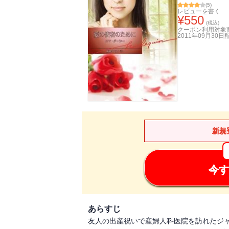
(
5
)
レビューを書く
¥
550
(税込)
クーポン利用対象
2011年09月30日
新規
今す
あらすじ
友人の出産祝いで産婦人科医院を訪れたジ