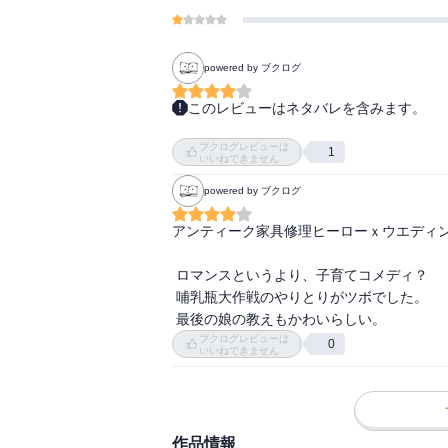
powered by ブクログ
このレビューはネタバレを含みます。
妊娠がわかったニーナは、子供が嫌いだと
ブクログレビューは
友人の妻を見舞いに来た病院で、出産したニ
1
いいねできません
それぞれの過去によって、子育て観、愛情
powered by ブクログ
わっていく。周りの人々や犬などの応援もあ
到底相容れないだろうというスタートから
アンティーク家具修理ヒーローｘウエディン
ト。
 ロマンスというより、子育てコメディ？

 哺乳瓶大作戦のやりとりがツボでした。

 最後の娘の教えもかわいらしい。
ブクログレビューは
0
いいねできません
作品情報