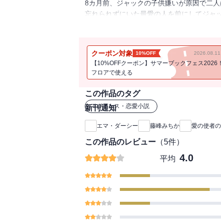
8カ月前、ジャックの子供嫌いが原因で二
忘れられずにいた最愛の人を前にしてジャ
脇を過ぎていく。なぜニーナがこんな場所
ぎり、彼はニーナを追いかけた。一度は失
クーポン対象
10%OFF
2026.08.
【10%OFFクーポン】サマーブックフェス2026
フロアで使える
この作品のタグ
#
ロマンス・恋愛小説
新刊通知
エマ・ダーシー
藤峰みちか
愛の使者の
この作品のレビュー
（
5
件）
4.0
平均