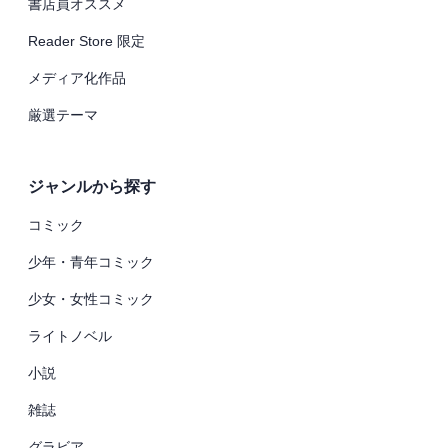
書店員オススメ
Reader Store 限定
メディア化作品
厳選テーマ
ジャンルから探す
コミック
少年・青年コミック
少女・女性コミック
ライトノベル
小説
雑誌
グラビア