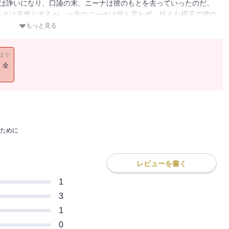
人は諍いになり、口論の末、ニーナは彼のもとを去っていったのだ。
ックは呆然とするが、一方のニーナは何も言わず、怯えた様子で彼の
に？ しかも、入院患者の服を着て。まさか……ある可能性が頭をよ
もっと見る
ってしまった大切なものを、その手に取り戻すため。
11まで
！全
ために
レビューを書く
1
3
1
0