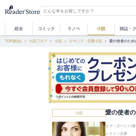
総合
コミック
ラノベ
小説
雑誌・
TOP(総合)
小説フロア
小説
ロマンス・恋愛小説
愛の使者のため
愛の使者の
小説
エマ・ダーシー(著
レクイン文庫