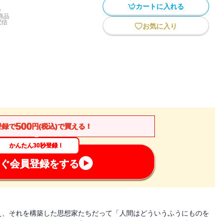
カートに入れる
)
商品
配信
お気に入り
500
登録で
円(税込)で買える！
かんたん30秒登録！
ぐ会員登録をする
え、それを構築した思想家たちだって「人間はどういうふうにものを