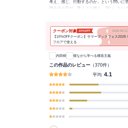
考え、感じ、行動するのか」という問いに
踏み込み方が、常人より強く、深い、とい
ほどなるほど、そういうことって、たしか
クーポン対象
10%OFF
2026.08.
【10%OFFクーポン】サマーブックフェス2026
フロアで使える
新刊通知
内田樹
寝ながら学べる構造主義
この作品のレビュー
（
370
件）
4.1
平均