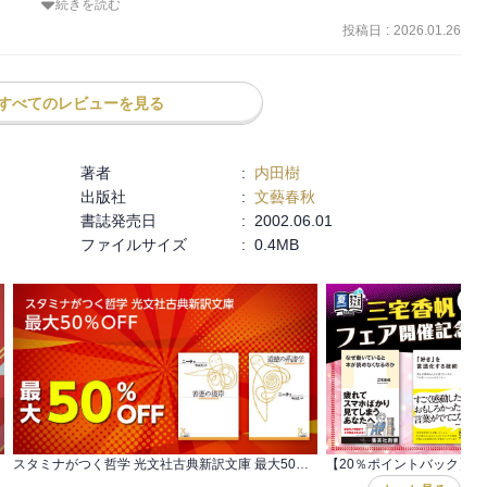
続きを読む
分かりにくかったし私自身ほとんど理解出来ていないので別の本で改
投稿日
:
2026.01.26
すべてのレビューを見る
著者
:
内田樹
出版社
:
文藝春秋
書誌発売日
:
2002.06.01
ファイルサイズ
:
0.4MB
スタミナがつく哲学 光文社古典新訳文庫 最大50％OFF