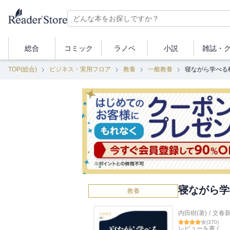
総合
コミック
ラノベ
小説
雑誌・
TOP(総合)
ビジネス・実用フロア
教養
一般教養
寝ながら学べる
寝ながら学
教養
内田樹(著)
/
文春
(
370
)
レビューを書く