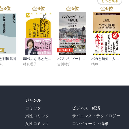
もっと見る
3
位
4
位
5
位
6
位
荷
30%OFF
と戦国武将
80代になるとたいていボケるか死ぬ。70代は神様から与えられた特別な時間
バブルリゾートの現在地 区分所有という迷宮
バカと無知―人間、この不都合な生きもの―（新潮新書）
人
林真理子
吉川祐介
橘玲
ジャンル
コミック
ビジネス・経済
男性コミック
サイエンス・テクノロジー
女性コミック
コンピュータ・情報