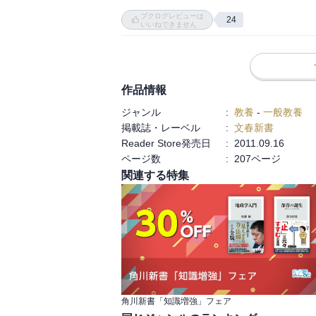
ちょっとこの本ではフーコーの部分が特に
ブクログレビューは
24
めて勉強しようと思います。
いいねできません
作品情報
ジャンル
:
教養
-
一般教養
掲載誌・レーベル
:
文春新書
Reader Store発売日
:
2011.09.16
ページ数
:
207ページ
関連する特集
角川新書「知識増強」フェア