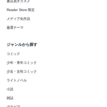
書店員オススメ
Reader Store 限定
メディア化作品
厳選テーマ
ジャンルから探す
コミック
少年・青年コミック
少女・女性コミック
ライトノベル
小説
雑誌
グラビア