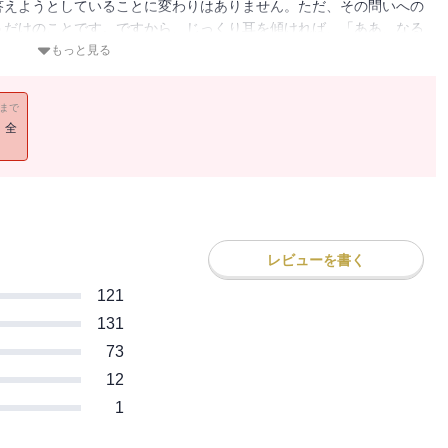
答えようとしていることに変わりはありません。ただ、その問いへの
うだけのことです。ですから、じっくり耳を傾ければ、「ああ、なる
にあるよね」と得心がゆくはずなのです。（「まえがき」より）
もっと見る
11まで
！全
レビューを書く
121
131
73
12
1