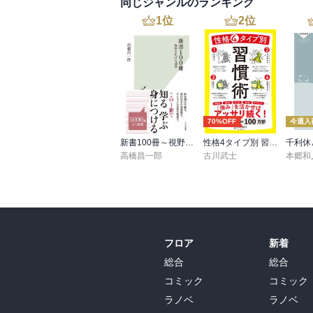
同じジャンルのランキング
1
位
2
位
70%OFF
今週入
新書100冊～視野を広げる読書～
性格4タイプ別 習慣術
千利休
高橋昌一郎
古川武士
本郷和
フロア
新着
総合
総合
コミック
コミック
ラノベ
ラノベ