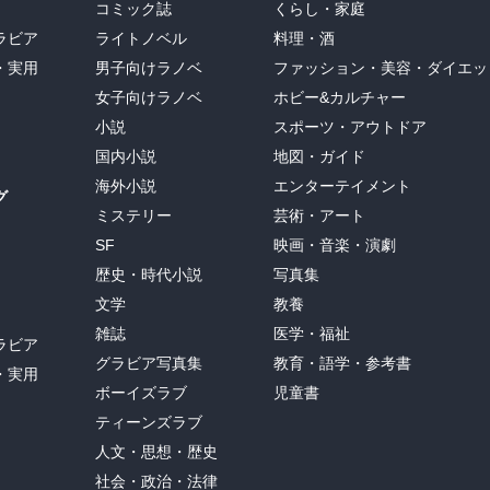
コミック誌
くらし・家庭
ラビア
ライトノベル
料理・酒
・実用
男子向けラノベ
ファッション・美容・ダイエッ
女子向けラノベ
ホビー&カルチャー
小説
スポーツ・アウトドア
国内小説
地図・ガイド
海外小説
エンターテイメント
グ
ミステリー
芸術・アート
SF
映画・音楽・演劇
歴史・時代小説
写真集
文学
教養
雑誌
医学・福祉
ラビア
グラビア写真集
教育・語学・参考書
・実用
ボーイズラブ
児童書
ティーンズラブ
人文・思想・歴史
社会・政治・法律