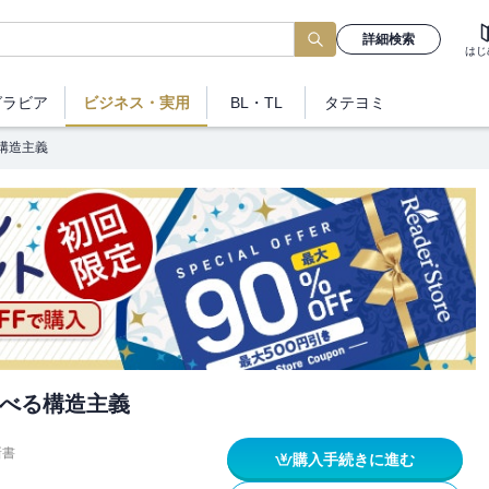
詳細検索
はじ
グラビア
ビジネス
・実用
BL・TL
タテヨミ
構造主義
べる構造主義
新書
購入手続きに進む