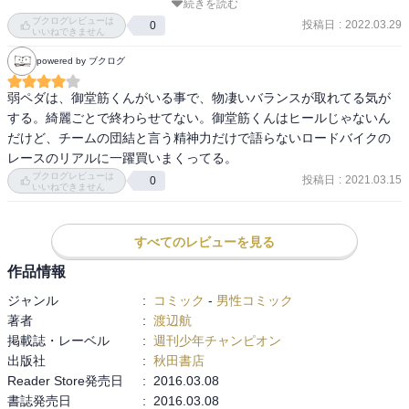
続きを読む
好きなものを

ブクログレビューは
好きだと言い続ける

投稿日
:
2022.03.29
0
いいねできません
言い切る力

powered by ブクログ
多くの人がそれほど言えないことの

自分の好き

弱ペダは、御堂筋くんがいる事で、物凄いバランスが取れてる気が
誰かに迷惑をかけなければ

する。綺麗ごとで終わらせてない。御堂筋くんはヒールじゃないん
好きを形にできない。

だけど、チームの団結と言う精神力だけで語らないロードバイクの
自転車に出会うことが

レースのリアルに一躍買いまくってる。
好きとのつながりがはじまる。
ブクログレビューは
投稿日
:
2021.03.15
0
いいねできません
すべてのレビューを見る
作品情報
ジャンル
:
コミック
-
男性コミック
著者
:
渡辺航
掲載誌・レーベル
:
週刊少年チャンピオン
出版社
:
秋田書店
Reader Store発売日
:
2016.03.08
書誌発売日
:
2016.03.08