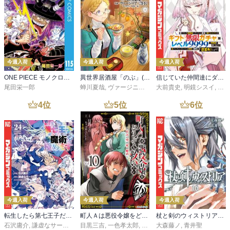
今週入荷
今週入荷
今週入荷
ONE PIECE モノクロ版 115
異世界居酒屋「のぶ」(22)
信じていた仲間達にダンジョン奥地で殺されかけたがギフト『無限ガチャ』でレベル９９９９の仲間達を手に入れて元パーティーメンバーと世界に復讐＆『ざまぁ！』します！（２３）
尾田栄一郎
蝉川夏哉
,
ヴァージニア二等兵
大前貴史
,
転
,
明鏡シスイ
,
ｔｅ
4
位
5
位
6
位
今週入荷
今週入荷
今週入荷
転生したら第七王子だったので、気ままに魔術を極めます（２４）
町人Ａは悪役令嬢をどうしても救いたい ～どぶと空と氷の姫君～１０【電子書店共通特典イラスト付】
杖と剣のウィストリア（１６）
石沢庸介
,
謙虚なサークル
,
メル。
目黒三吉
,
一色孝太郎
,
Parum
大森藤ノ
,
青井聖