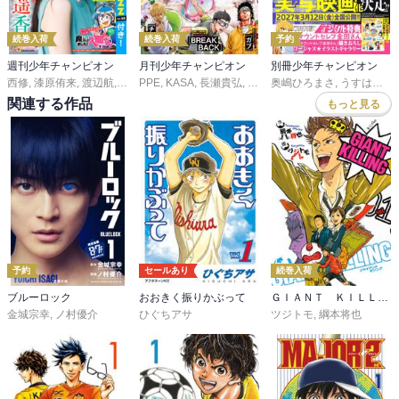
続巻入荷
続巻入荷
予約
週刊少年チャンピオン
月刊少年チャンピオン
別冊少年チャンピオン
西修
,
漆原侑来
,
渡辺航
,
田中優吏
PPE
,
,
KASA
安部真弘
,
長瀬貴弘
,
こうし
,
,
桜田vi熱
うらのりつ
奥嶋ひろまさ
,
巽未頼
,
川村拓
,
田村ゆうき
,
うすはる
,
板垣巴留
,
,
渡
,
関連する作品
もっと見る
予約
セールあり
続巻入荷
ブルーロック
おおきく振りかぶって
ＧＩＡＮＴ ＫＩＬＬＩＮＧ
金城宗幸
,
ノ村優介
ひぐちアサ
ツジトモ
,
綱本将也