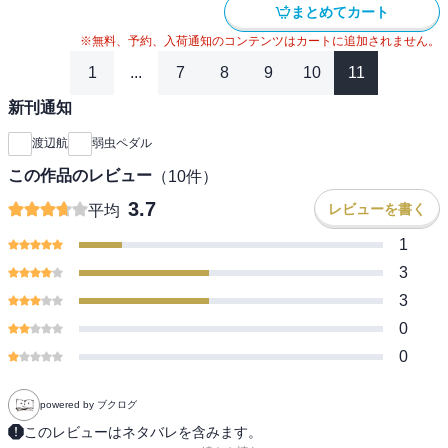
まとめてカート
※無料、予約、入荷通知のコンテンツはカートに追加されません。
1
...
7
8
9
10
11
新刊通知
渡辺航
弱虫ペダル
この作品のレビュー
（
10
件）
3.7
レビューを書く
平均
1
3
3
0
0
powered by ブクログ
このレビューはネタバレを含みます。