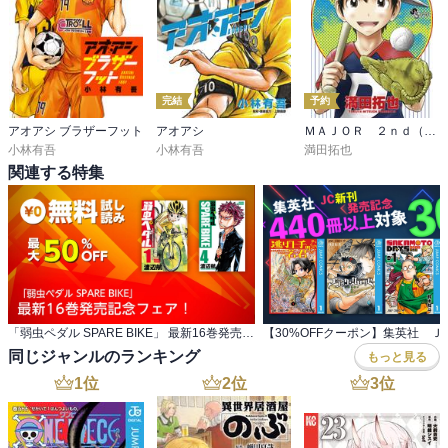
完結
予約
アオアシ ブラザーフット
アオアシ
ＭＡＪＯＲ ２ｎｄ（メジャーセカンド）
小林有吾
小林有吾
満田拓也
関連する特集
「弱虫ペダル SPARE BIKE」 最新16巻発売記念フェア！
同じジャンルのランキング
もっと見る
1
位
2
位
3
位