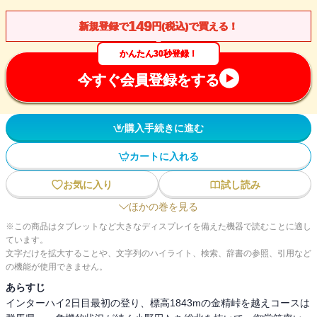
149
新規登録で
円(税込)で買える！
かんたん30秒登録！
今すぐ会員登録をする
購入手続きに進む
カートに入れる
お気に入り
試し読み
ほかの巻を見る
※この商品はタブレットなど大きなディスプレイを備えた機器で読むことに適し
ています。
文字だけを拡大することや、文字列のハイライト、検索、辞書の参照、引用など
の機能が使用できません。
あらすじ
インターハイ2日目最初の登り、標高1843mの金精峠を越えコースは