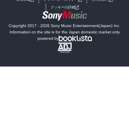
女子向けラノベ
小説
利用規約
クッキーの詳細
国内小説
海外小説
Copyright 2017 - 2026 Sony Music Entertainment(Japan) Inc.
ミステリー
SF
Information on the site is for the Japan domestic market only
powered by
歴史・時代小説
文学
雑誌
グラビア写真集
ボーイズラブ
ティーンズラブ
人文・思想・歴史
社会・政治・法律
ビジネス・経済
サイエンス・テクノロジー
コンピュータ・情報
くらし・家庭
料理・酒
ファッション・美容・ダイエット