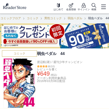
はじめて
会員登録
サインイン
検索
コミックフロア
コミック
男性コミック
弱虫ペダル
弱虫ペダル 44
弱虫ペダル 44
コミック
渡辺航(著)
/
週刊少年チャンピオン
(
10
)
レビューを書く
¥
649
(税込)
クーポン利用対象商品
2016年03月08日
配信