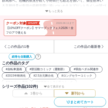
群馬県へ。危機的状況が続く小野田たち総北を抜いて、御堂筋率い
る京都伏見が先頭の箱根学園に追いついた!! スプリントラインが近づ
き、因縁の京都伏見と箱根学園の対決が再燃。悠然と勝負に名乗り
もっと見る
を上げた箱根学園・泉田塔一郎に対し、御堂筋の判断は!?
クーポン対象
10%OFF
2026.08.11まで
【10%OFFクーポン】サマーブックフェス2026！全
フロアで使える
この作品の1巻
この作品の最新巻
続巻を自動購入
この作品のタグ
#
自転車漫画
#
部活動コミック（運動部）
#
弱虫ペダル関連作
#
2015年映画化
#
2.5次元舞台化
#
ロングセラーコミック
#
アスリート漫画
#
2025年ストア人気コミック
シリーズ作品(
102
件)
全て表示する
#
2017年アニメ化
#
2018年アニメ化
#
2022年アニメ化
1巻から
新刊から
#
2020年映画化
#
スポーツ漫画
#
週刊少年チャンピオン（00年代）
#
講談社漫画賞
まとめてカート