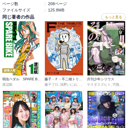
ページ数
:
208ページ
ファイルサイズ
:
125.8MB
同じ著者の作品
もっと見る
続巻入荷
弱虫ペダル SPARE BIKE
藤子・Ｆ・不二雄トリビュート＆原作アンソロジー Ｆ ＴＨＥ ＴＲＩＢＵＴＥ
月刊少年シリウス
渡辺航
藤子プロ
,
浅野いにお
,
石黒正数
ヤスダスズヒト
,
小玉ユキ
,
高橋聖一
,
弐瓶勉
,
,
Ｏ