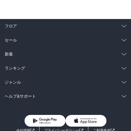
フロア
総合
コミック
セール
ラノベ
小説
総合
コミック
新着
雑誌・グラビア
ビジネス・実用
ラノベ
小説
総合
コミック
ランキング
BL・TL
雑誌・グラビア
ビジネス・実用
ラノベ
小説
総合
コミック
ジャンル
BL・TL
雑誌・グラビア
ビジネス・実用
ラノベ
小説
コミック
男性コミック
ヘルプ&サポート
BL・TL
雑誌・グラビア
ビジネス・実用
女性コミック
コミック誌
初めての方へ
ヘルプ
BL・TL
ライトノベル
男子向けラノベ
よくあるご質問
お問い合わせ
会社情報
プライバシーポリシー
ご利用条件