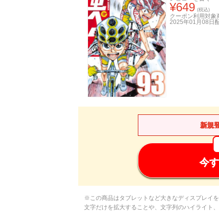
¥
649
(税込)
クーポン利用対象
2025年01月08日
新規
今す
※この商品はタブレットなど大きなディスプレイを
文字だけを拡大することや、文字列のハイライト、