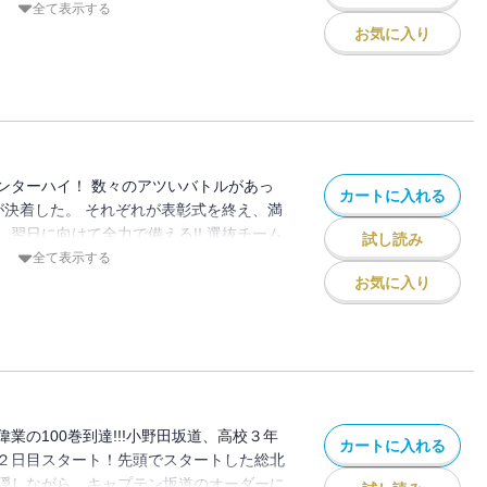
校それぞれのチームを背負った「エース」
全て表示する
げる!! 飛び込むフィニッシュライン!! 勝
お気に入り
は誰だ！
ンターハイ！ 数々のアツいバトルがあっ
カートに入れる
が決着した。 それぞれが表彰式を終え、満
翌日に向けて全力で備える!! 選抜チーム
試し読み
の真波山岳、京都伏見の御堂筋翔、群馬陵
全て表示する
チーム総北が各々の思惑や秘密を抱えたま
お気に入り
げる朝が来た！
業の100巻到達!!!小野田坂道、高校３年
カートに入れる
２日目スタート！先頭でスタートした総北
隠しながら、キャプテン坂道のオーダーに