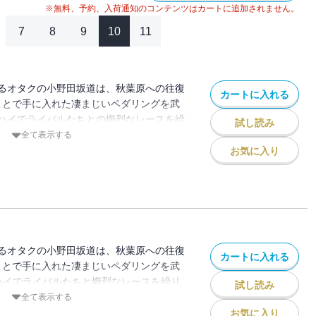
※無料、予約、入荷通知のコンテンツはカートに追加されません。
7
8
9
10
11
るオタクの小野田坂道は、秋葉原への往復
カートに入れる
うことで手に入れた凄まじいペダリングを武
ハイでライバルたちとの熾烈なレースを繰
試し読み
。いよいよ３年生となり、総北高校のキャ
全て表示する
道は、今泉や鳴子らとともにチームを作り
お気に入り
一緒に走る最後のインターハイに向けて準
ジを誓う箱根学園をはじめ、強豪校も次々
名乗りをあげる!! そして迎えた夏、決戦
の猛者たちが集い、ついにインターハイの
の最初のリザルト「グリーンゼッケン」を
した総北高校の鏑木と段竹。箱根学園の銅
るオタクの小野田坂道は、秋葉原への往復
カートに入れる
て先頭へ!! さらに最後方から追い上げる
うことで手に入れた凄まじいペダリングを武
ハイでライバルたちと熾烈なレースを繰り
試し読み
なり、総北高校のキャプテンに任命された
全て表示する
とともにチームをまとめ、最後のインター
お気に入り