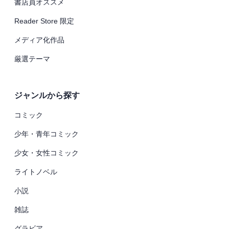
書店員オススメ
Reader Store 限定
メディア化作品
厳選テーマ
ジャンルから探す
コミック
少年・青年コミック
少女・女性コミック
ライトノベル
小説
雑誌
グラビア