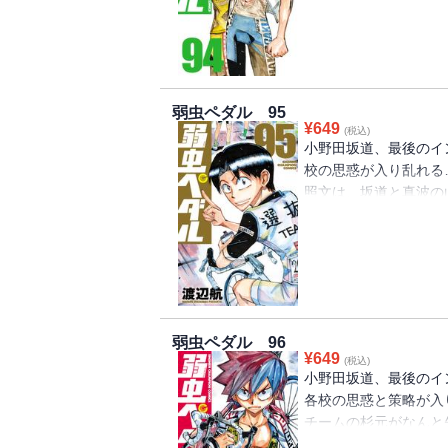
界頂点”のその先へとペ
霞む、２人の高純度な
ルが近づいてくる…!!
弱虫ペダル 95
¥
649
(税込)
小野田坂道、最後のイ
校の思惑が入り乱れる…
照文は、坂道と真波の山
方、ゴールを狙う強力な
北高校は…!? ゴー
張感を高めていく…！ 
弱虫ペダル 96
¥
649
(税込)
小野田坂道、最後のイ
各校の思惑と策略が入り
チームの杉元がなんと
合いに。その一瞬の混乱