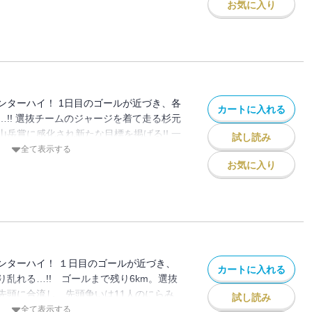
ダルを漕ぐ!! 山岳賞というリザルトすら
お気に入り
勝負の結末は…!? そして、１日目のゴー
ンターハイ！ 1日目のゴールが近づき、各
カートに入れる
!! 選抜チームのジャージを着て走る杉元
岳賞に感化され新たな目標を掲げる!! 一
試し読み
ライバル校たちも動き出す…!! そして総
全て表示する
ルが近づくにつれ、集団は静かに、熱く、緊
お気に入り
そして均衡を破り飛び出すのは!?
ンターハイ！ １日目のゴールが近づき、
カートに入れる
乱れる…!! ゴールまで残り6km。選抜
先頭に合流し、先頭争いは11人のにらみ
試し読み
を突いて、御堂筋ら京伏が飛びだす!! 次
全て表示する