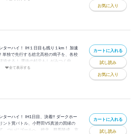
しかける波状攻撃状態の中、総北高校の今
お気に入り
備していた奇策があり…!
ターハイ！ IH１日目も残り１km！ 加速
カートに入れる
! 単独で先行する総北高校の鳴子を、各校
猛追する！ 選抜の杉元もしがみつく中、
試し読み
しかける!! ゴール直前のテクニカルな折
全て表示する
にそれぞれのエースの反応は!? 純粋な実
お気に入り
トが始まる!!
ターハイ！ IH1日目、決着!! ダークホー
カートに入れる
リント賞バトル、小野田VS真波の因縁の
て、ついにゴールへ。総北、群馬陵成、京
試し読み