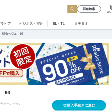
詳細検索
はじ
グラビア
ビジネス
・実用
BL・TL
タテヨミ
弱虫ペダル 93
 93
少年チャンピオン
購入手続きに進む