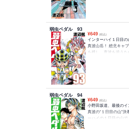
ハイに向けて準備を進
強豪校も次々とインター
えた夏、決戦の地・九
ンターハイの幕が上が
弱虫ペダル 93
ト最速の証である「グ
¥
649
(税込)
学園・銅橋、群馬陵成
インターハイ１日目の
ない雉弓射に翻弄され
真波山岳！ 総北キャ
者三様の策略が交錯す
を残し、真波を追うため
は…！
し、坂道が見せた新し
弱虫ペダル 94
¥
649
(税込)
小野田坂道、最後のイ
真波の“１日目の山”決
ーハイの１日目の山で
東堂などかつての先輩