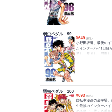
都伏見、箱根学園の4
がデッドヒートを繰り広
利の笑みを浮かべるの
弱虫ペダル 99
¥
649
(税込)
小野田坂道、最後のイ
たインターハイ1日目
足し、反省し、回復し、
の杉元照文、箱根学園
成の雉弓射…そして、
ま…激動の2日目を告
弱虫ペダル 100
¥
693
(税込)
自転車漫画の金字塔、偉
生最後のインターハイ
の今泉は、震える手を