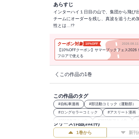
あらすじ
インターハイ１日目の山で、集団から飛び出
チームにオーダーを残し、真波を追うため加速
性とは…!?
クーポン対象
10%OFF
2026.08.
【10%OFFクーポン】サマーブックフェス2026
フロアで使える
この作品の1巻
この作品のタグ
#
自転車漫画
#
部活動コミック（運動部）
#
ロングセラーコミック
#
アスリート漫画
#
2018年アニメ化
#
2022年アニメ化
シリーズ作品(
102
件)
#
週刊少年チャンピオン（00年代）
#
講談
1巻から
新刊