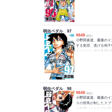
から次へと各チームが
泉と鳴子には秘かに準
弱虫ペダル 97
¥
649
(税込)
小野田坂道、最後のイン
する集団、逃げる鳴子!
エースから成る集団が
群馬や京都、箱根学園が
り返し、まさかの状況
力勝負のゴールスプリン
弱虫ペダル 98
¥
649
(税込)
小野田坂道、最後のイン
スの群馬が制したスプ
山岳賞バトルなどを経