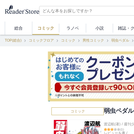
総合
コミック
ラノベ
小説
雑誌・
TOP(総合)
コミックフロア
コミック
男性コミック
弱虫ペダル
弱虫ペダル
コミック
渡辺航(著)
/
週刊
(
1
)
レビューを書く