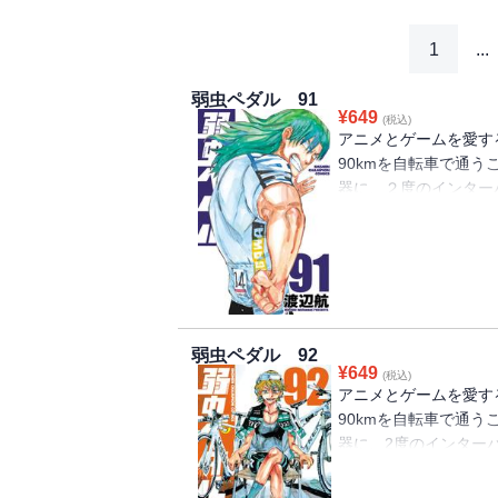
1
...
弱虫ペダル 91
¥
649
(税込)
アニメとゲームを愛す
90kmを自転車で通
器に、２度のインター
り広げることとなった
プテンに任命された坂
上げ、ライバルたちと
備を進めるが、リベン
とインターハイの舞台に
の地・九州に全国各地
弱虫ペダル 92
幕が上がる！ １日目
¥
649
(税込)
手にするため、飛び出
アニメとゲームを愛す
橋正清も総北を追いかけ
90kmを自転車で通
人物が…!?
器に、2度のインター
広げてきた。３年生と
坂道は、今泉や鳴子ら