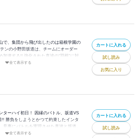
めるが、リベンジを誓う箱根学園を始め、
ハイの舞台に名乗りをあげる!! そして迎
州に全国各地の猛者たちが集い、ついにイ
る！ １日目の最初のリザルト、スプリン
リーンゼッケン」を争う総北・鏑木、箱根
・雉の三者！ ロードレースの常識が通じ
山で、集団から飛び出したのは箱根学園の
カートに入れる
ながらも、先頭を譲らない鏑木と銅橋。三
プテンの小野田坂道は、チームにオーダー
る中、リザルトラインを最初に越えたの
加速する!! 強化された真波の“羽根”に対
試し読み
い可能性とは…!?
全て表示する
お気に入り
ンターハイ初日！ 因縁のバトル、坂道VS
カートに入れる
着!! 勝負をしようとかつて約束したインタ
、見事にバトルを実現させた真波と坂道。
試し読み
も見守る中、２人は互いを超えるため“限
全て表示する