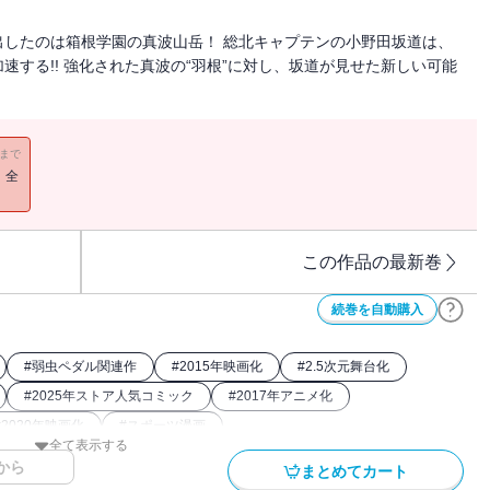
したのは箱根学園の真波山岳！ 総北キャプテンの小野田坂道は、
する!! 強化された真波の“羽根”に対し、坂道が見せた新しい可能
11まで
！全
この作品の最新巻
続巻を自動購入
#
弱虫ペダル関連作
#
2015年映画化
#
2.5次元舞台化
#
2025年ストア人気コミック
#
2017年アニメ化
#
2020年映画化
#
スポーツ漫画
全て表示する
社漫画賞
から
まとめてカート